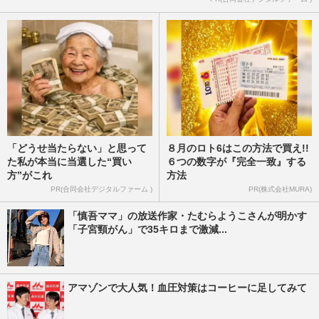
「どうせ当たらない」と思って
８月のロト6はこの方法で買え!!
た私が本当に当選した“買い
６つの数字が『完全一致』する
方”がこれ
方法
PR(合同会社デジタルファーム )
PR(株式会社MURA)
「慎吾ママ」の放送作家・たむらようこさんが明かす
「子宮頸がん」で35キロまで激減...
アマゾンで大人気！血圧対策はコーヒーに足してみて