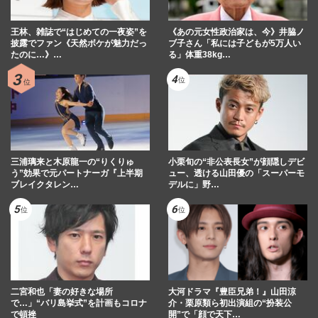
王林、雑誌で“はじめての一夜姿”を
《あの元女性政治家は、今》井脇ノ
披露でファン《天然ボケが魅力だっ
ブ子さん「私には子どもが5万人い
たのに…》…
る」体重38kg…
三浦璃来と木原龍一の“りくりゅ
小栗旬の“非公表長女”が顔隠しデビ
う”効果で元パートナーガ『上半期
ュー、透ける山田優の「スーパーモ
ブレイクタレン…
デルに」野…
二宮和也「妻の好きな場所
大河ドラマ『豊臣兄弟！』山田涼
で…」“バリ島挙式”を計画もコロナ
介・栗原類ら初出演組の“扮装公
で頓挫
開”で「顔で天下…