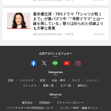
蒼井優主演・TBSドラマ『Tシャツが乾く
まで』が激バズリ中「“考察ドラマ”とは一
線を画している」散りばめられた伏線より
も大事な要素
週刊女性2026年8月18日・25日号
2026/8/7
公式アカウントをフォロー
Categories
芸能
ジャニーズ
皇室
社会・事件
ライフ
トレンド
コミックス
連載一覧
タグ一覧
無料占い
About us
運営会社
利用規約
プライバシーポリシー
パーソナルデータの外部送信について
コンテンツ制作・編集ポリシー