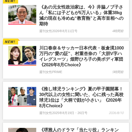
《あの元女性政治家は、今》井脇ノブ子さ
ん「私には子どもが5万人いる」体重38kg
減の現在も冷めぬ“教育熱”と高市首相への
期待
週刊女性2026年8月11日号
4時間前
川口春奈＆サッカー日本代表・板倉滉1000
万円の“愛の証”、村重杏奈の「大胆V字ハ
イレグスーツ」畑野ひろ子の美ボディ軍団
《2026年8月Choice》
週刊女性PRIME
5時間前
《推し球児ランキング》夏の甲子園開幕！
30代以上の女性に聞いた、心に残った高校
球児1位は「大柄で顔が小さい」《2026年
8月Choice》
週刊女性2025年8月19日・26日号
2026/8/10
《堺雅人のドラマ「当たり役」ランキン