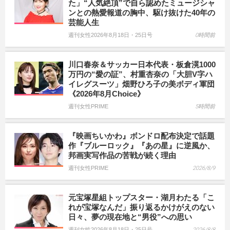
た」“人気絶頂”で自ら認めたミュージシャ
ンとの熱愛報道の胸中、駆け抜けた40年の
芸能人生
週刊女性2026年8月18日・25日号
0時間前
川口春奈＆サッカー日本代表・板倉滉1000
万円の“愛の証”、村重杏奈の「大胆V字ハ
イレグスーツ」畑野ひろ子の美ボディ軍団
《2026年8月Choice》
週刊女性PRIME
5時間前
『映画ちいかわ』ボンドロ配布決定で話題
作『ブルーロック』『あの星』に逆風か、
邦画実写作品の苦戦が続く理由
週刊女性PRIME
2026/8/9
元宝塚星組トップスター・湖月わたる「こ
れが宝塚なんだ」振り返るかけがえのない
日々、夢の現在地と“男役”への思い
週刊女性2026年8月18日・25日号
2026/8/8