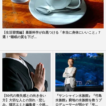
【生活習慣編】最新科学が白黒つける「本当に身体にいいこと」7
選！“睡眠の質を下げ...
【50代の喪失感との向き合い
『サンシャイン水族館』『竹島
方】大切な人との別れ・悲し
水族館』窮地の水族館を救うプ
み、猫沢エミと編集者・小林...
ロデューサーが明かす「年...