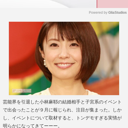
Powered by 
GliaStudios
M
u
t
e
芸能界を引退した小林麻耶の結婚相手と子宮系のイベント
で出会ったことが９月に報じられ、注目が集まった。しか
し、イベントについて取材すると、トンデモすぎる実情が
明らかになってきてーーー。