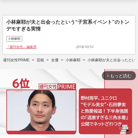
小林麻耶が夫と出会ったという“子宮系イベント”のトン
デモすぎる実情
小林麻耶
『週刊女性』編集部
2018/10/10
週刊女性PRIME
芸能
女優
小林麻耶
小林麻耶が夫と出会ったという
もっと読む
arrow_forward_ios