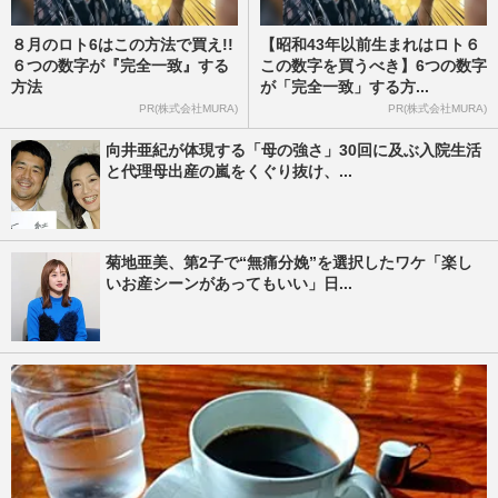
８月のロト6はこの方法で買え!!
【昭和43年以前生まれはロト６
６つの数字が『完全一致』する
この数字を買うべき】6つの数字
方法
が「完全一致」する方...
PR(株式会社MURA)
PR(株式会社MURA)
向井亜紀が体現する「母の強さ」30回に及ぶ入院生活
と代理母出産の嵐をくぐり抜け、...
菊地亜美、第2子で“無痛分娩”を選択したワケ「楽し
いお産シーンがあってもいい」日...