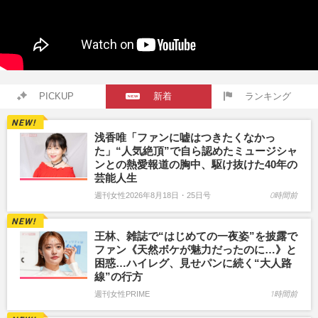
PICKUP
新着
ランキング
浅香唯「ファンに嘘はつきたくなかっ
た」“人気絶頂”で自ら認めたミュージシャ
ンとの熱愛報道の胸中、駆け抜けた40年の
芸能人生
週刊女性2026年8月18日・25日号
0時間前
王林、雑誌で“はじめての一夜姿”を披露で
ファン《天然ボケが魅力だったのに…》と
困惑…ハイレグ、見せパンに続く“大人路
線”の行方
週刊女性PRIME
1時間前