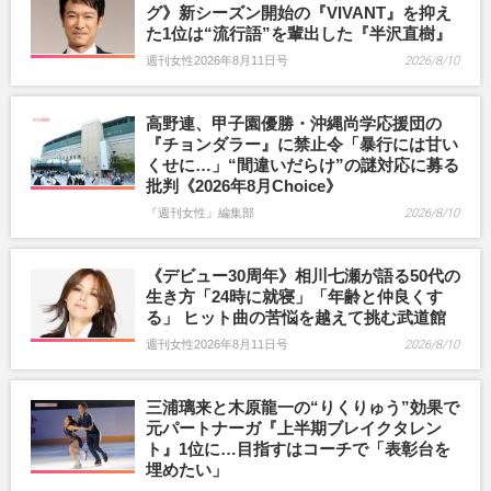
グ》新シーズン開始の『VIVANT』を抑え
た1位は“流行語”を輩出した『半沢直樹』
週刊女性2026年8月11日号
2026/8/10
高野連、甲子園優勝・沖縄尚学応援団の
『チョンダラー』に禁止令「暴行には甘い
くせに…」“間違いだらけ”の謎対応に募る
批判《2026年8月Choice》
『週刊女性』編集部
2026/8/10
《デビュー30周年》相川七瀬が語る50代の
生き方「24時に就寝」「年齢と仲良くす
る」 ヒット曲の苦悩を越えて挑む武道館
週刊女性2026年8月11日号
2026/8/10
三浦璃来と木原龍一の“りくりゅう”効果で
元パートナーガ『上半期ブレイクタレン
ト』1位に…目指すはコーチで「表彰台を
埋めたい」