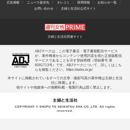
広告掲載
ニュース提供先
タレコミ
採用情報
お知らせ一覧
お問い合わせ
主婦と生活社公式サイト
主婦と生活社関連サイト
ABJマークは、この電子書店・電子書籍配信サービス
が、著作権者からコンテンツ使用許諾を得た正規版配信
サービスであることを示す登録商標（登録番号 第
6091713号）です。ABJマークについて、詳しくはこち
らを御覧ください。
https://aebs.or.jp/
本サイトに掲載されているすべての⽂章・撮影写真の著作権は主婦と⽣活
社に帰属します。
他サイトや他媒体への無断転載・複製⾏為は固く禁⽌します。
COPYRIGHT © SHUFU TO SEIKATSU SHA CO.,LTD. All rights
reserved.