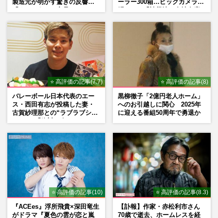
製造元が明かす驚きの反響
ーラー300箱…ビックカメラが
「まさかうちの商品とは…」
明かした「被災地に自社在庫
提供」の真相
⭐ 高評価の記事(7.7)
⭐ 高評価の記事(8)
バレーボール日本代表のエー
黒柳徹子「2億円老人ホーム」
ス・西田有志が投稿した妻・
へのお引越しに関心 2025年
古賀紗理那との“ラブラブショ
に迎える番組50周年で勇退か
ット”に「絶対に今じゃない」
「空気読んで」ネット上で批
判殺到の理由
⭐ 高評価の記事(10)
⭐ 高評価の記事(8.3)
『ACEes』浮所飛貴×深田竜生
【訃報】作家・赤松利市さん
がドラマ『夏色の雲が恋と嵐
70歳で逝去、ホームレスを経