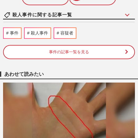
殺人事件に関する記事一覧
《千葉県柏市の大便点滴殺人》「便注入、
事件
殺人事件
容疑者
死ぬか」検索で逮捕の看護師・古川美由紀
容疑者、周囲が明かした『…
週刊女性PRIME
2026/7/28
事件の記事一覧を見る
《群馬・伊勢崎》42歳・元エリート店長が
休職中に抱え込んだ「健康と将来」への悲
あわせて読みたい
観…幼い2人を手にかけた…
週刊女性2026年7月28日・8月4日号
2026/7/15
《江別市・集団暴行死》川村葉音被告“懲
役30年”の判決に「甘すぎる」「遺族が報
われない」疑問噴出、惨す…
週刊女性PRIME
2026/6/26