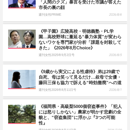
「人間のクズ」暴言を受けた市議が答えた
市長の裏の顔
週刊女性PRIME
2026/8/6
《甲子園》広陵高校・明徳義塾・PL学
園…高校野球に蔓延る“暴力体質”が変わら
ないワケを専門家が分析「課題を封殺して
きた」《2026年8月Choice》
週刊女性2025年9月2日号
2026/8/5
《9歳から実父による性虐待》弟は29歳で
自死、母は笑って見るだけ…叔母で女優・
藤田三保も協力で訴える“時効撤廃”への道
週刊女性2026年8月11日号
2026/8/1
《福岡県・高級梨5000個窃盗事件》「犯人
には怒りしかない」農家が明かす悲劇の全
貌と、“窃盗集団”に浮かぶ『3つの可能
性』