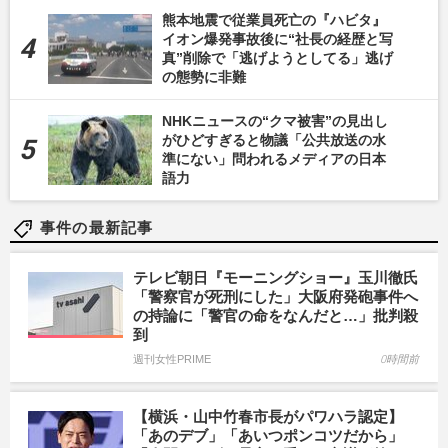
熊本地震で従業員死亡の『ハビタ』
イオン爆発事故後に“社長の経歴と写
真”削除で「逃げようとしてる」逃げ
の態勢に非難
NHKニュースの“クマ被害”の見出し
がひどすぎると物議「公共放送の水
準にない」問われるメディアの日本
語力
事件の最新記事
テレビ朝日『モーニングショー』玉川徹氏
「警察官が死刑にした」大阪府発砲事件へ
の持論に「警官の命をなんだと…」批判殺
到
週刊女性PRIME
0時間前
【横浜・山中竹春市長がパワハラ認定】
「あのデブ」「あいつポンコツだから」