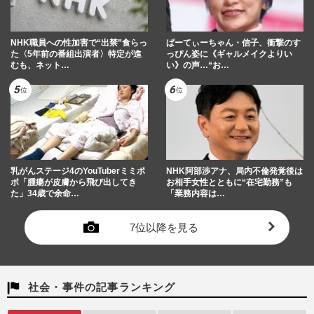
NHK職員への性加害で“出禁”食らっ
ぱーてぃーちゃん・信子、衝撃のす
た〈5年前の番組出演者〉特定が進
っぴん姿に《ギャルメイクよりい
むも、ネット…
い》の声…“お…
乳がんステージ4のYouTuberミミポ
NHK阿部渉アナ、局内不倫発覚後は
ポ「腫瘍が皮膚から飛び出してき
お相手女性とともに“在宅勤務”も
た」34歳で余命…
「業務内容は…
7位以降を見る
社会・事件の記事ランキング