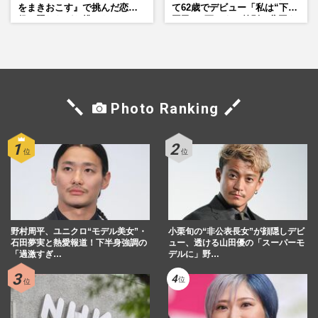
をまきおこす』で挑んだ恋人
て62歳でデビュー「私は“下級
役、照れながら挑んだキュン
国民”。死ぬまで差別と貧困を
シーン秘話
書き続けます」壮絶人生
Photo Ranking
野村周平、ユニクロ“モデル美女”・
小栗旬の“非公表長女”が顔隠しデビ
石田夢実と熱愛報道！下半身強調の
ュー、透ける山田優の「スーパーモ
「過激すぎ…
デルに」野…