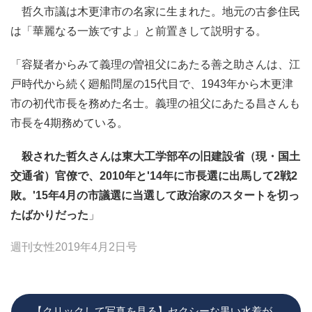
哲久市議は木更津市の名家に生まれた。地元の古参住民
は「華麗なる一族ですよ」と前置きして説明する。
「容疑者からみて義理の曽祖父にあたる善之助さんは、江
戸時代から続く廻船問屋の15代目で、1943年から木更津
市の初代市長を務めた名士。義理の祖父にあたる昌さんも
市長を4期務めている。
殺された哲久さんは東大工学部卒の旧建設省（現・国土
交通省）官僚で、2010年と'14年に市長選に出馬して2戦2
敗。'15年4月の市議選に当選して政治家のスタートを切っ
たばかりだった
」
週刊女性2019年4月2日号
【クリックして写真を見る】セクシーな黒い水着が