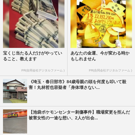
宝くじ当たる人だけがやってい
あなたの金運、今が変わる時か
ること、教えます
もしれません
PR(合同会社デジタルファーム )
PR(合同会社デジタルファーム )
《埼玉・春日部市》84歳母親の頭を何度も叩いて殺
害！丸林哲也容疑者「身体壊さない...
【池袋ポケモンセンター刺傷事件】職場変更を拒んだ
被害女性の一途な想い、2人が出会...