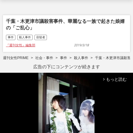
千葉・木更津市議殺害事件、華麗なる一族で起きた娘婿
の「ご乱心」
事件
殺人事件
容疑者
『週刊女性』編集部
2019/3/18
週刊女性PRIME
社会・事件
事件
殺人事件
千葉・木更津市議殺害
広告の下にコンテンツが続きます
もっと読む
arrow_forward_ios