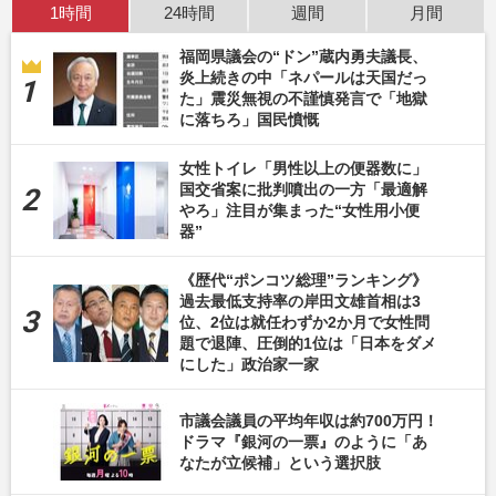
1時間
24時間
週間
月間
福岡県議会の“ドン”蔵内勇夫議長、
炎上続きの中「ネパールは天国だっ
た」震災無視の不謹慎発言で「地獄
に落ちろ」国民憤慨
女性トイレ「男性以上の便器数に」
国交省案に批判噴出の一方「最適解
やろ」注目が集まった“女性用小便
器”
《歴代“ポンコツ総理”ランキング》
過去最低支持率の岸田文雄首相は3
位、2位は就任わずか2か月で女性問
題で退陣、圧倒的1位は「日本をダメ
にした」政治家一家
市議会議員の平均年収は約700万円！
ドラマ『銀河の一票』のように「あ
なたが立候補」という選択肢