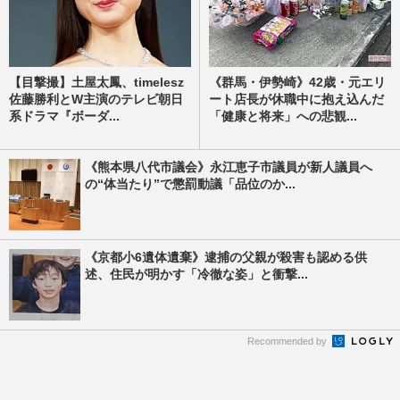
【目撃撮】土屋太鳳、timelesz
《群馬・伊勢崎》42歳・元エリ
佐藤勝利とW主演のテレビ朝日
ート店長が休職中に抱え込んだ
系ドラマ『ボーダ...
「健康と将来」への悲観...
《熊本県八代市議会》永江恵子市議員が新人議員へ
の“体当たり”で懲罰動議「品位のか...
《京都小6遺体遺棄》逮捕の父親が殺害も認める供
述、住民が明かす「冷徹な姿」と衝撃...
Recommended by