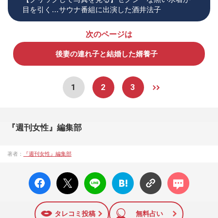
目を引く…サウナ番組に出演した酒井法子
次のページは
後妻の連れ子と結婚した婿養子
1
2
3
『週刊女性』編集部
著者：
『週刊女性』編集部
facebo
X ポス
LINE
はてな
コメン
ok い
ト
ブック
ト
いね
マーク
に追加
タレコミ投稿
無料占い