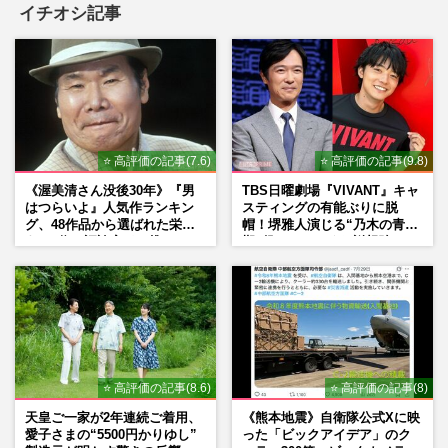
イチオシ記事
⭐ 高評価の記事(7.6)
⭐ 高評価の記事(9.8)
《渥美清さん没後30年》『男
TBS日曜劇場『VIVANT』キャ
はつらいよ』人気作ランキン
スティングの有能ぶりに脱
グ、48作品から選ばれた栄え
帽！堺雅人演じる“乃木の青年
ある1位と評論家イチ推し
期”役は、そっくり説根強い
の“神作”は
Mr.Children桜井和寿のバンド
マン長男・櫻井海音だった
⭐ 高評価の記事(8.6)
⭐ 高評価の記事(8)
天皇ご一家が2年連続ご着用、
《熊本地震》自衛隊公式Xに映
愛子さまの“5500円かりゆし”
った「ビックアイデア」のク