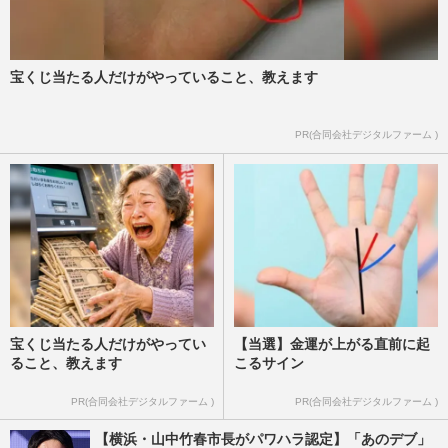
【北海道旭川・女子高生殺害事件】内田梨
瑚被告に懲役27年判決を下した女性裁判長
に「星一つ」矛先を向ける…
週刊女性PRIME
2026/6/25
宝くじ当たる人だけがやっていること、教えます
《茨城県水戸市》88歳の父を殺害した54歳
PR(合同会社デジタルファーム )
男性「真夜中に自転車で徘徊」「近所施設
から水を汲む」住民が目撃…
週刊女性2026年7月7日・14日号
2026/6/24
宝くじ当たる人だけがやってい
【当選】金運が上がる直前に起
ること、教えます
こるサイン
PR(合同会社デジタルファーム )
PR(合同会社デジタルファーム )
【横浜・山中竹春市長がパワハラ認定】「あのデブ」