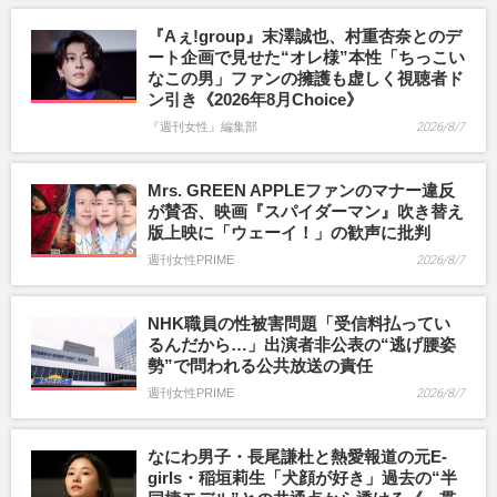
『Aぇ!group』末澤誠也、村重杏奈とのデ
ート企画で見せた“オレ様”本性「ちっこい
なこの男」ファンの擁護も虚しく視聴者ド
ン引き《2026年8月Choice》
『週刊女性』編集部
2026/8/7
Mrs. GREEN APPLEファンのマナー違反
が賛否、映画『スパイダーマン』吹き替え
版上映に「ウェーイ！」の歓声に批判
週刊女性PRIME
2026/8/7
NHK職員の性被害問題「受信料払ってい
るんだから…」出演者非公表の“逃げ腰姿
勢”で問われる公共放送の責任
週刊女性PRIME
2026/8/7
なにわ男子・長尾謙杜と熱愛報道の元E-
girls・稲垣莉生「犬顔が好き」過去の“半