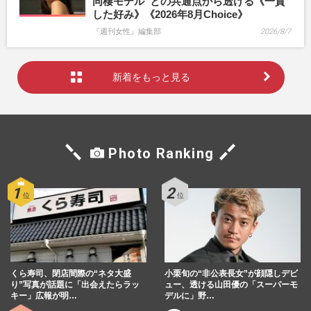
同棲モデル”との共通点から透ける《一貫
した好み》《2026年8月Choice》
『週刊女性』編集部
2026/8/7
新着をもっと見る
Photo Ranking
くら寿司、閉店間際の“ネタ大盛
小栗旬の“非公表長女”が顔隠しデビ
り”写真が話題に「出会えたらラッ
ュー、透ける山田優の「スーパーモ
キー」広報が明…
デルに」野…