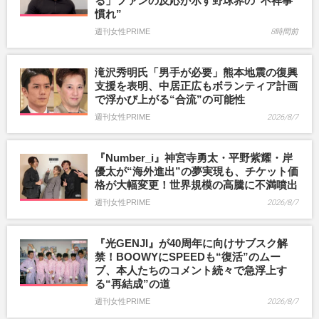
る」ファンの反応が示す野球界の“不祥事
慣れ”
週刊女性PRIME
8時間前
滝沢秀明氏「男手が必要」熊本地震の復興
支援を表明、中居正広もボランティア計画
で浮かび上がる“合流”の可能性
週刊女性PRIME
2026/8/7
『Number_i』神宮寺勇太・平野紫耀・岸
優太が“海外進出”の夢実現も、チケット価
格が大幅変更！世界規模の高騰に不満噴出
週刊女性PRIME
2026/8/7
『光GENJI』が40周年に向けサブスク解
禁！BOOWYにSPEEDも“復活”のムー
ブ、本人たちのコメント続々で急浮上す
る“再結成”の道
週刊女性PRIME
2026/8/7