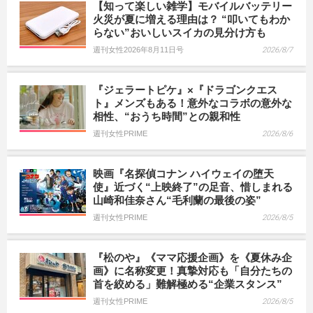
【知って楽しい雑学】モバイルバッテリー
火災が夏に増える理由は？ “叩いてもわか
らない”おいしいスイカの見分け方も
週刊女性2026年8月11日号
2026/8/7
『ジェラートピケ』×『ドラゴンクエス
ト』メンズもある！意外なコラボの意外な
相性、“おうち時間”との親和性
週刊女性PRIME
2026/8/6
映画『名探偵コナン ハイウェイの堕天
使』近づく“上映終了”の足音、惜しまれる
山崎和佳奈さん“毛利蘭の最後の姿”
週刊女性PRIME
2026/8/5
『松のや』《ママ応援企画》を《夏休み企
画》に名称変更！真摯対応も「自分たちの
首を絞める」難解極める“企業スタンス”
週刊女性PRIME
2026/8/5