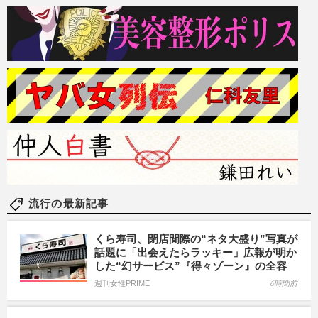
流行の最新記事
くら寿司、閉店間際の“ネタ大盛り”写真が
話題に「出会えたらラッキー」広報が明か
した“幻サービス”『得々ゾーン』の全容
週刊女性PRIME
6時間前