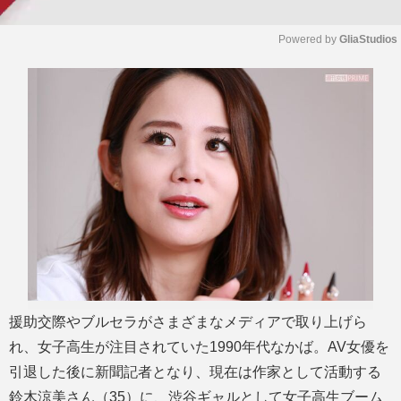
Powered by 
GliaStudios
M
u
t
e
援助交際やブルセラがさまざまなメディアで取り上げら
れ、女子高生が注目されていた1990年代なかば。AV女優を
引退した後に新聞記者となり、現在は作家として活動する
鈴木涼美さん（35）に、渋谷ギャルとして女子高生ブーム