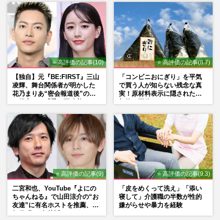
⭐ 高評価の記事(10)
⭐ 高評価の記事(8.7)
【独自】元『BE:FIRST』三山
「コンビニおにぎり」を平気
凌輝、舞台関係者が明かした
で買う人が知らない残念な真
花乃まりあ“密会報道後”の呆
実！原材料表示に隠された添
れ発言と、『愛の不時着』の
加物の正体
劇場が答えた共演舞台の行方
⭐ 高評価の記事(9)
⭐ 高評価の記事(9.3)
二宮和也、YouTube『よにの
「皮をめくって洗え」「添い
ちゃんねる』で山田涼介の“お
寝して」介護職の半数が性的
友達”に有名ホストを推薦、歌
嫌がらせや暴力を経験
舞伎町に“急接近”でファン