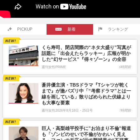
PICKUP
新着
ランキング
くら寿司、閉店間際の“ネタ大盛り”写真が
話題に「出会えたらラッキー」広報が明か
した“幻サービス”『得々ゾーン』の全容
週刊女性PRIME
6時間前
蒼井優主演・TBSドラマ『Tシャツが乾く
まで』が激バズリ中「“考察ドラマ”とは一
線を画している」散りばめられた伏線より
も大事な要素
週刊女性2026年8月18日・25日号
7時間前
巨人・高梨雄平投手に”お泊まり不倫”報道
も「ゾンビのせいで不倫がかわいく見え