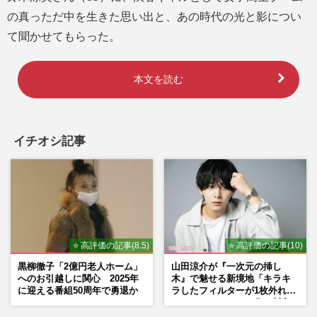
の真っただ中を生きた思い出と、あの時代の光と影につい
て聞かせてもらった。
本文を読む
イチオシ記事
⭐ 高評価の記事(8.5)
⭐ 高評価の記事(10)
黒柳徹子「2億円老人ホーム」
山田涼介が『一次元の挿し
へのお引越しに関心 2025年
木』で魅せる新境地「キラキ
に迎える番組50周年で勇退か
ラしたフィルターが1枚外れて
くれたら」アイドル像を封印
した覚悟