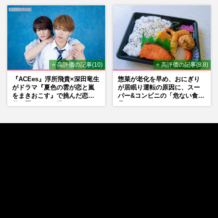
「関わらないで！」
⭐ 高評価の記事(10)
⭐ 高評価の記事(8.8)
『ACEes』浮所飛貴×深田竜生
惣菜が老化を早め、おにぎり
がドラマ『夏色の雲が恋と嵐
が居眠り運転の原因に、スー
をまきおこす』で挑んだ恋人
パー&コンビニの「危ない食
役、照れながら挑んだキュン
品」
シーン秘話