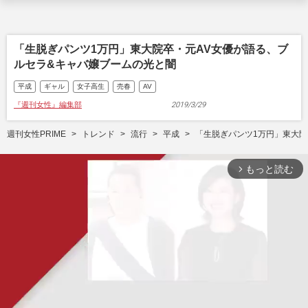
「生脱ぎパンツ1万円」東大院卒・元AV女優が語る、ブ
ルセラ&キャバ嬢ブームの光と闇
平成
ギャル
女子高生
売春
AV
『週刊女性』編集部
2019/3/29
週刊女性PRIME
トレンド
流行
平成
「生脱ぎパンツ1万円」東大院
もっと読む
arrow_forward_ios