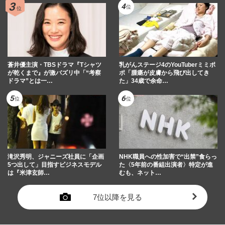
蒼井優主演・TBSドラマ『Tシャツ
乳がんステージ4のYouTuberミミポ
が乾くまで』が激バズリ中「“考察
ポ「腫瘍が皮膚から飛び出してき
ドラマ”とは一…
た」34歳で余命…
滝沢秀明、ジャニーズ社員に「企画
NHK職員への性加害で“出禁”食らっ
5つ出して」目指すビジネスモデル
た〈5年前の番組出演者〉特定が進
は『米津玄師…
むも、ネット…
7位以降を見る