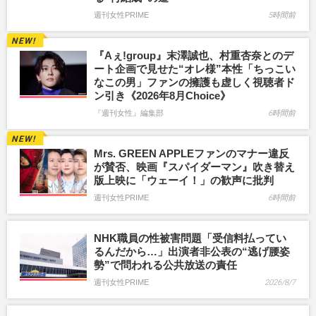
週刊女性PRIME
5時間前
『Aぇ!group』末澤誠也、村重杏奈とのデ
ート企画で見せた“オレ様”本性「ちっこい
なこの男」ファンの擁護も虚しく視聴者ド
ン引き《2026年8月Choice》
『週刊女性』編集部
6時間前
Mrs. GREEN APPLEファンのマナー違反
が賛否、映画『スパイダーマン』吹き替え
版上映に「ウェーイ！」の歓声に批判
週刊女性PRIME
6時間前
NHK職員の性被害問題「受信料払ってい
るんだから…」出演者非公表の“逃げ腰姿
勢”で問われる公共放送の責任
週刊女性PRIME
2026/8/7