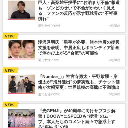
巨人・高梨雄平投手に”お泊まり不倫”報道
も「ゾンビのせいで不倫がかわいく見え
る」ファンの反応が示す野球界の“不祥事
慣れ”
週刊女性PRIME
4時間前
滝沢秀明氏「男手が必要」熊本地震の復興
支援を表明、中居正広もボランティア計画
で浮かび上がる“合流”の可能性
週刊女性PRIME
4時間前
『Number_i』神宮寺勇太・平野紫耀・岸
優太が“海外進出”の夢実現も、チケット価
格が大幅変更！世界規模の高騰に不満噴出
週刊女性PRIME
5時間前
『光GENJI』が40周年に向けサブスク解
禁！BOOWYにSPEEDも“復活”のムー
ブ、本人たちのコメント続々で急浮上す
る“再結成”の道