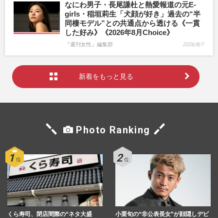
なにわ男子・長尾謙杜と熱愛報道の元E-
girls・稲垣莉生「犬顔が好き」過去の“半
同棲モデル”との共通点から透ける《一貫
した好み》《2026年8月Choice》
『週刊女性』編集部
2026/8/7
新着をもっと見る
Photo Ranking
くら寿司、閉店間際の“ネタ大盛
小栗旬の“非公表長女”が顔隠しデビ