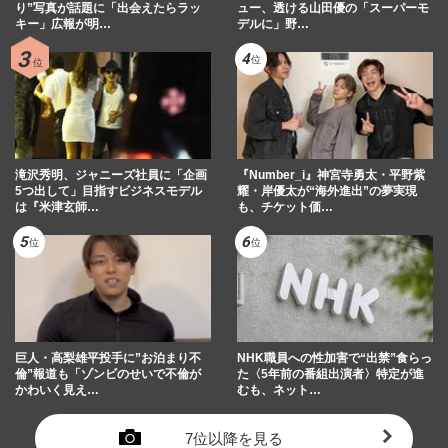
り”写真が話題に「出会えたらラッ
ュー、透ける山田優の「スーパーモ
キー」広報が明…
デルに」野…
滝沢秀明、ジャニーズ社員に「企画
『Number_i』神宮寺勇太・平野紫
5つ出して」目指すビジネスモデル
耀・岸優太が“海外進出”の夢実現
は『米津玄師…
も、チケット価…
巨人・高梨雄平投手に”お泊まり不
NHK職員への性加害で“出禁”食らっ
倫”報道も「ゾンビのせいで不倫が
た〈5年前の番組出演者〉特定が進
かわいく見え…
むも、ネット…
7位以降を見る