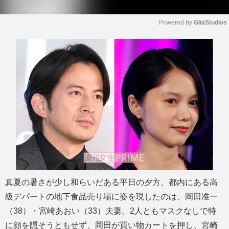
Powered by 
GliaStudios
M
u
t
e
真夏の暑さが少し和らいだある平日の夕方、都内にある高
級デパートの地下食品売り場に姿を現したのは、岡田准一
（38）・宮崎あおい（33）夫妻。2人ともマスクなしで特
に顔を隠そうともせず、岡田が買い物カートを押し、宮崎