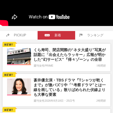
PICKUP
新着
ランキング
くら寿司、閉店間際の“ネタ大盛り”写真が
話題に「出会えたらラッキー」広報が明か
した“幻サービス”『得々ゾーン』の全容
週刊女性PRIME
1時間前
蒼井優主演・TBSドラマ『Tシャツが乾く
まで』が激バズリ中「“考察ドラマ”とは一
線を画している」散りばめられた伏線より
も大事な要素
週刊女性2026年8月18日・25日号
2時間前