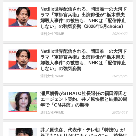
Netflix世界配信される、岡田准一の大河ド
ラマ『軍師官兵衛』出演俳優が“栃木県夫
婦殺人事件”の被告も、NHKは「配信停止
しない」の強気姿勢《2026年5月choice》
週刊女性PRIME
2026/6/22
Netflix世界配信される、岡田准一の大河ド
ラマ『軍師官兵衛』出演俳優が“栃木県夫
婦殺人事件”の被告も、NHKは「配信停止
しない」の強気姿勢
週刊女性PRIME
2026/5/25
瀬戸朝香がSTRATO社長退任の福田淳氏と
エージェント契約、井ノ原快彦と結婚20周
年で「CM共演」の期待
週刊女性PRIME
2026/4/18
井ノ原快彦、代表作・テレ朝『特捜9』が
終了もひとりだけ“カムバック”へ、後枠は