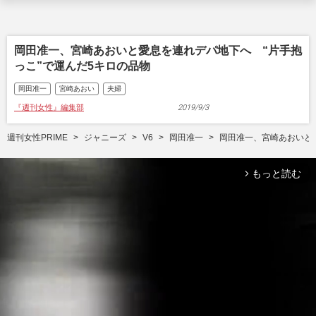
岡田准一、宮崎あおいと愛息を連れデパ地下へ “片手抱
っこ”で運んだ5キロの品物
岡田准一
宮崎あおい
夫婦
『週刊女性』編集部
2019/9/3
週刊女性PRIME
ジャニーズ
V6
岡田准一
岡田准一、宮崎あおいと
もっと読む
arrow_forward_ios