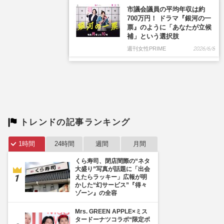
市議会議員の平均年収は約
700万円！ ドラマ『銀河の一
票』のように「あなたが立候
補」という選択肢
週刊女性PRIME
2026/6/8
トレンドの記事ランキング
1時間
24時間
週間
月間
くら寿司、閉店間際の“ネタ
大盛り”写真が話題に「出会
えたらラッキー」広報が明
かした“幻サービス”『得々
ゾーン』の全容
Mrs. GREEN APPLE×ミス
タードーナツコラボ“限定ボ