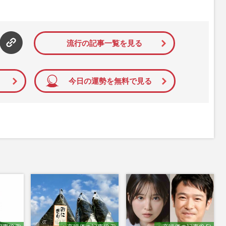
E独自の記事を配信している。芸能スクープ・皇室・社会ニュー
、占い、ダイエット、健康情報やお金周りの気になる話題を提
にあらゆるエンタメ情報を網羅している。2018年には「眞子
借金トラブル”（2017年）」報道をスクープしたことで「編集者
流行の記事一覧を見る
た。株式会社 主婦と生活社が運営している。
今日の運勢を無料で見る