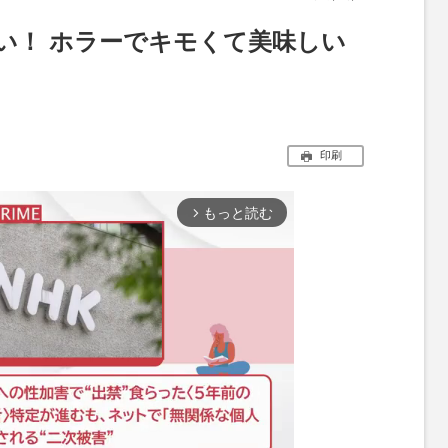
い！ ホラーでキモくて美味しい
印刷
もっと読む
arrow_forward_ios