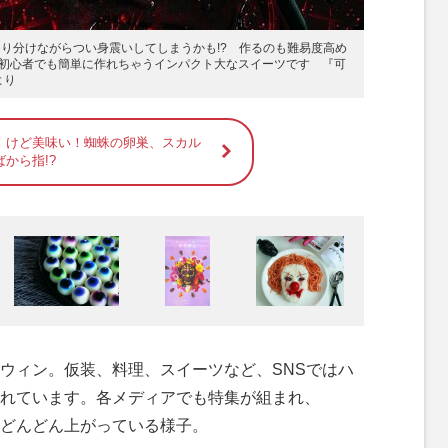
切り分けながらつい身震いしてしまうかも!? 作るのも難易度高め
初心者でも簡単に作れちゃうインパクト大なスイーツです 『可
より
！けど美味い！蜘蛛の卵巣、スカル
から指!?
ウィン。仮装、料理、スイーツなど、SNSではハ
れています。各メディアでも特集が組まれ、
どんどん上がっている様子。