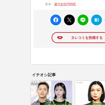
掲載された記事の配信や、週刊女性PRIM
著者：
週刊女性PRIME
スにとどまらず、暮らしに役立つ実用記事
供。ジャニーズやイケメン俳優の話題を中心
さま嫁ぎ先の“義母”が抱える400万円超の“
faceboo
X ポス
LINE
はてな
が選ぶ雑誌ジャーナリズム賞」大賞を受賞し
k いい
ト
ブック
ね
マーク
に追加
タレコミを投稿する
イチオシ記事