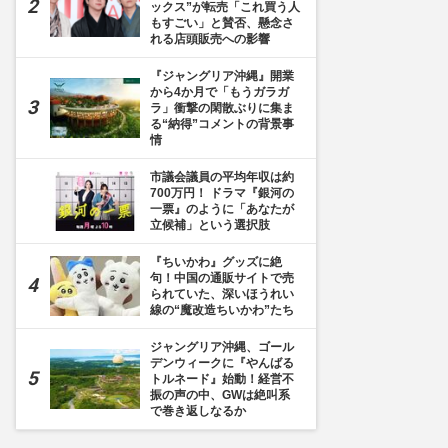
ックス”が転売「これ買う人
もすごい」と賛否、懸念さ
れる店頭販売への影響
『ジャングリア沖縄』開業
から4か月で「もうガラガ
ラ」衝撃の閑散ぶりに集ま
る“納得”コメントの背景事
情
市議会議員の平均年収は約
700万円！ ドラマ『銀河の
一票』のように「あなたが
立候補」という選択肢
『ちいかわ』グッズに絶
句！中国の通販サイトで売
られていた、深いほうれい
線の“魔改造ちいかわ”たち
ジャングリア沖縄、ゴール
デンウィークに『やんばる
トルネード』始動！経営不
振の声の中、GWは絶叫系
で巻き返しなるか