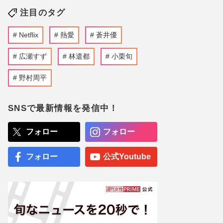
注目のタグ
Netflix
熱愛
蒼井優
広瀬すず
林遣都
小栗旬
野村周平
SNSで最新情報を発信中！
フォロー
フォロー
フォロー
公式Youtube