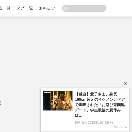
載一覧
タグ一覧
無料占い
×
【独自】愛子さま、身長
180cm超えのイケメンとペア
密
で満喫された「お忍び遊園地
デート」学生最後の夏休み
は…
週刊女性2023年10月3日号
2023/9/20