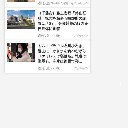
週刊女性2024年7月9日号
2024/6/25
《千葉市》路上喫煙「禁止区
域」拡大を発表も喫煙所の設
置は「0」、分煙対策の行方を
自治体に直撃
週刊女性PRIME
2026/5/27
トム・ブラウン布川ひろき、
過去に「かき氷を食べながら
ファミレスで寝落ち」報道で
謝罪も、今度は終電で寝…
週刊女性PRIME
2023/6/29