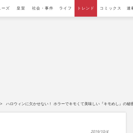
ニーズ
皇室
社会・事件
ライフ
トレンド
コミックス
連
ハロウィンに欠かせない！ ホラーでキモくて美味しい『キモめし』の秘
2019/10/4