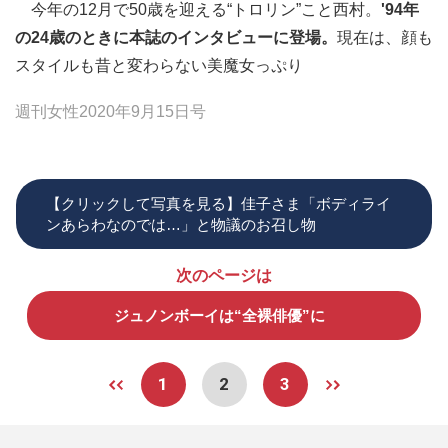
今年の12月で50歳を迎える“トロリン”こと西村。
'94年
の24歳のときに本誌のインタビューに登場。
現在は、顔も
スタイルも昔と変わらない美魔女っぷり
週刊女性2020年9月15日号
【クリックして写真を見る】佳子さま「ボディライ
ンあらわなのでは…」と物議のお召し物
次のページは
ジュノンボーイは“全裸俳優”に
1
2
3