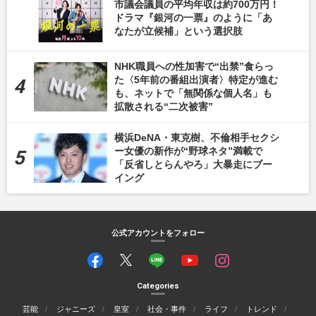
市議会議員の平均年収は約700万円！
ドラマ『銀河の一票』のように「あ
なたが立候補」という選択肢
NHK職員への性加害で“出禁”食らっ
た〈5年前の番組出演者〉特定が進む
も、ネットで「無関係な個人名」も
拡散される“二次被害”
横浜DeNA・東克樹、不倫相手セクシ
ー女優の新作が“野球ネタ”満載で
「反省しとらんやろ」大暴走にブー
イング
公式アカウントをフォロー
Categories
芸能
ジャニーズ
皇室
社会・事件
ライフ
トレンド