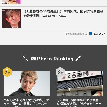
《工藤静香の56歳誕生日》木村拓哉、恒例の写真投稿
で愛情表現、Cocomi・Ko...
Recommended by
Photo Ranking
小栗旬の“非公表長女”が顔隠しデビ
くら寿司、閉店間際の“ネタ大盛
ュー、透ける山田優の「スーパーモ
り”写真が話題に「出会えたらラッ