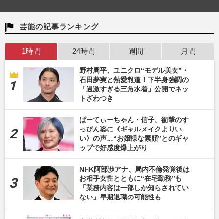
芸能の記事ランキング
1時間
24時間
週間
月間
野村周平、ユニクロ“モデル美女”・
石田夢実と熱愛報道！下半身強調の
「過激すぎる三角水着」公開でネッ
トざわつき
ぱーてぃーちゃん・信子、衝撃のす
っぴん姿に《ギャルメイクよりい
い》の声…“お嬢様な素顔”とのギャ
ップで好感度爆上がり
NHK阿部渉アナ、局内不倫発覚後は
お相手女性とともに“在宅勤務”も
「業務内容は一部しか知らされてい
ない」早期退職の可能性も