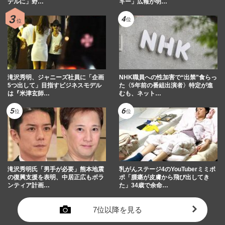
デルに」野…
キー」広報が明…
滝沢秀明、ジャニーズ社員に「企画
NHK職員への性加害で“出禁”食らっ
5つ出して」目指すビジネスモデル
た〈5年前の番組出演者〉特定が進
は『米津玄師…
むも、ネット…
滝沢秀明氏「男手が必要」熊本地震
乳がんステージ4のYouTuberミミポ
の復興支援を表明、中居正広もボラ
ポ「腫瘍が皮膚から飛び出してき
ンティア計画…
た」34歳で余命…
7位以降を見る