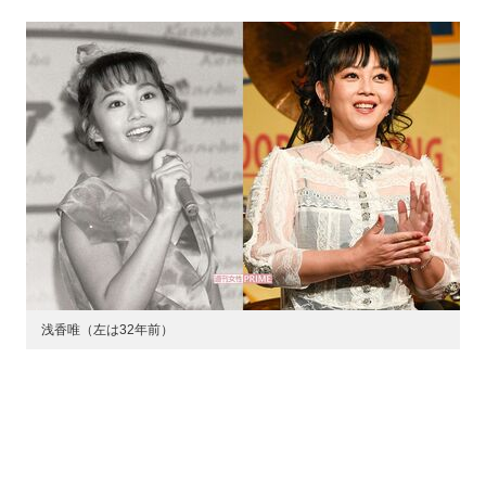
浅香唯（左は32年前）