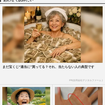
長谷川京子、ミニ丈にルーズソックスの最
新近影が「アラフィフでこれは最強」美し
すぎる私服ショットに大反…
週刊女性PRIME
2025/6/21
【アラフィフ女性の“稼げる資格”】強みを
活かした『＋α』で収入UP！資格取得で新
たな人生の幕開け
週刊女性2025年4月15日・22日号
2025/4/13
菊川怜「生まれ変わった?」『STORY
web』で“デコルテ全開”の激変披露、電撃
まだ宝くじ“適当に”買ってる？それ、当たらない人の典型です
離婚＆アラフィフからの出直し…
週刊女性PRIME
2025/1/29
PR(合同会社デジタルファーム )