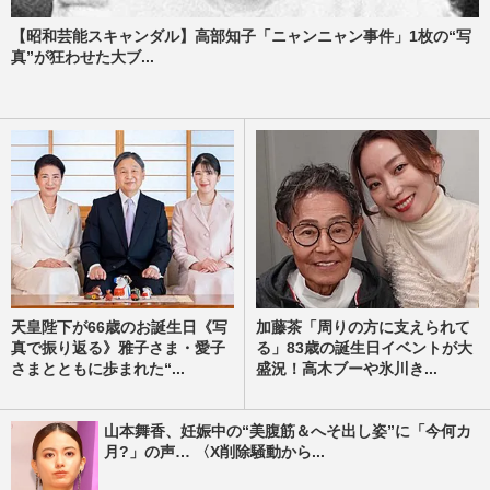
【昭和芸能スキャンダル】高部知子「ニャンニャン事件」1枚の“写
真”が狂わせた大ブ...
天皇陛下が66歳のお誕生日《写
加藤茶「周りの方に支えられて
真で振り返る》雅子さま・愛子
る」83歳の誕生日イベントが大
さまとともに歩まれた“...
盛況！高木ブーや氷川き...
山本舞香、妊娠中の“美腹筋＆へそ出し姿”に「今何カ
月?」の声… 〈X削除騒動から...