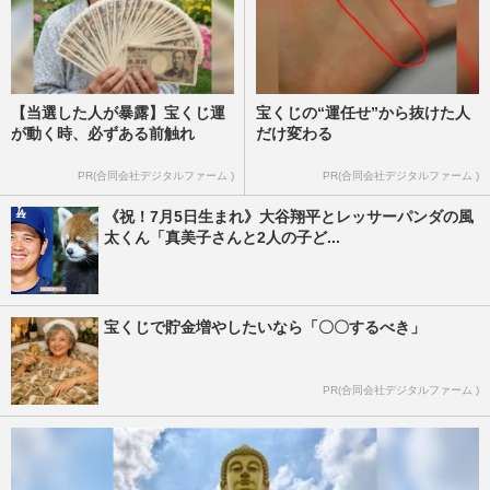
【当選した人が暴露】宝くじ運
宝くじの“運任せ”から抜けた人
が動く時、必ずある前触れ
だけ変わる
PR(合同会社デジタルファーム )
PR(合同会社デジタルファーム )
《祝！7月5日生まれ》大谷翔平とレッサーパンダの風
太くん「真美子さんと2人の子ど...
宝くじで貯金増やしたいなら「〇〇するべき」
PR(合同会社デジタルファーム )