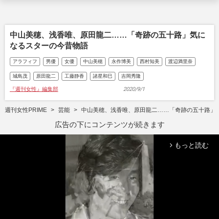
中山美穂、浅香唯、原田龍二……「奇跡の五十路」気に
なるスターの今昔物語
アラフィフ
男優
女優
中山美穂
永作博美
西村知美
渡辺満里奈
城島茂
原田龍二
工藤静香
諸星和巳
吉岡秀隆
『週刊女性』編集部
2020/9/1
週刊女性PRIME
芸能
中山美穂、浅香唯、原田龍二……「奇跡の五十路」
広告の下にコンテンツが続きます
もっと読む
arrow_forward_ios