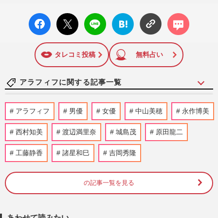
facebo
X ポス
LINE
はてな
コメン
ok い
ト
ブック
ト
いね
マーク
に追加
タレコミ投稿
無料占い
アラフィフに関する記事一覧
【今秋のトレンドコーデ6選】人気スタイ
アラフィフ
男優
女優
中山美穂
永作博美
リスト・大沢早苗が指南「注目カラーは赤
と茶色」秋映えする“着こ…
西村知美
渡辺満里奈
城島茂
原田龍二
週刊女性2025年10月7日・14日号
2025/10/5
工藤静香
諸星和巳
吉岡秀隆
夏に急増の“尿もれ・頻尿”トラブルは「7
割の人が克服できる」医学部教授が教える
効果的な骨盤底筋トレー…
の記事一覧を見る
週刊女性2025年7月15日号
2025/7/5
あわせて読みたい