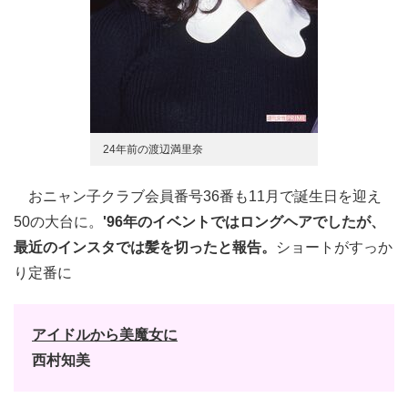
24年前の渡辺満里奈
おニャン子クラブ会員番号36番も11月で誕生日を迎え
50の大台に。
'96年のイベントではロングヘアでしたが、
最近のインスタでは髪を切ったと報告。
ショートがすっか
り定番に
アイドルから美魔女に
西村知美