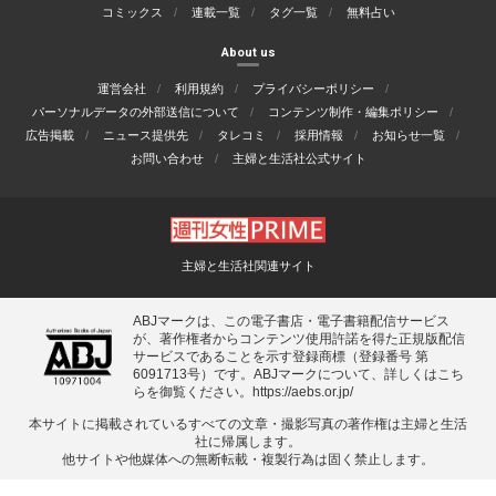
コミックス
連載一覧
タグ一覧
無料占い
About us
運営会社
利用規約
プライバシーポリシー
パーソナルデータの外部送信について
コンテンツ制作・編集ポリシー
広告掲載
ニュース提供先
タレコミ
採用情報
お知らせ一覧
お問い合わせ
主婦と生活社公式サイト
主婦と生活社関連サイト
ABJマークは、この電子書店・電子書籍配信サービス
が、著作権者からコンテンツ使用許諾を得た正規版配信
サービスであることを示す登録商標（登録番号 第
6091713号）です。ABJマークについて、詳しくはこち
らを御覧ください。
https://aebs.or.jp/
本サイトに掲載されているすべての⽂章・撮影写真の著作権は主婦と⽣活
社に帰属します。
他サイトや他媒体への無断転載・複製⾏為は固く禁⽌します。