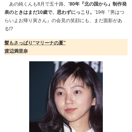
あの純くんも8月で五十路。
'80年『北の国から』制作発
表のときはまだ10歳で、思わずにっこり。
'19年『男はつ
らいよお帰り寅さん』の会見の笑顔にも、まだ面影があ
る!?
髪もさっぱり“マリーナの夏”
渡辺満里奈