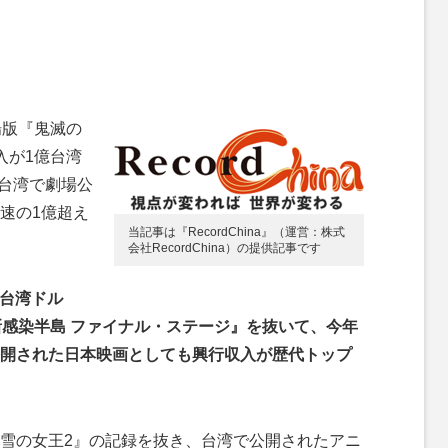
場版『鬼滅の
入が1億台湾
、台湾で劇場公
速の1億超え
当記事は『RecordChina』（運営：株式
会社RecordChina）の提供記事です
万台湾ドル
新感染半島 ファイナル・ステージ』を抜いて、今年
開された日本映画としても興行収入が歴代トップ
雪の女王2』の記録を抜き、台湾で公開されたアニ