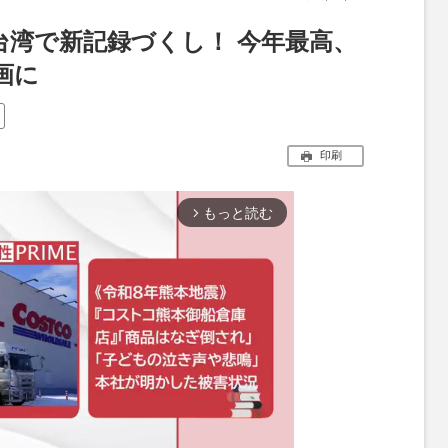
台湾で新記録づくし！ 今年最高、
画に
印刷
もっと読む
arrow_forward_ios