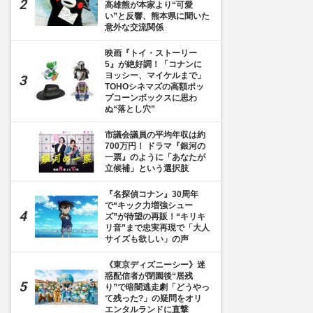
高雄熊が本家より“可愛
い”と反響、熊本県に聞いた
意外な交流関係
映画『トイ・ストーリー
5』が絶好調！「コナンに
ヨッシー、マイケルまで」
TOHOシネマズの高額ポッ
プコーンボックスに思わ
ぬ“落とし穴”
市議会議員の平均年収は約
700万円！ ドラマ『銀河の
一票』のように「あなたが
立候補」という選択肢
『名探偵コナン』30周年
で“キック力増強シュー
ズ”が待望の再販！“キリキ
リ音”まで忠実再現で「大人
サイズも欲しい」の声
《東京ディズニーシー》迷
惑配信者が閉園後“居残
り”で暗闇逃走劇「どうやっ
て残った?」の疑問をオリ
エンタルランドに直撃