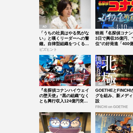
「うちの社員はやる気がな
映画『名探偵コナン
い」と嘆くリーダーへの警
3日で興収35億円、
鐘。自律型組織をつくる前
位”の好発進「400
に外せな...
は...
ビズヒント
『名探偵コナンハイウェイ
GOETHEとFINCH
の堕天使』“黒の組織”なく
グを組み、新メディ
とも興行収入124億円突
設
破！人...
FINCHI on GOETHE