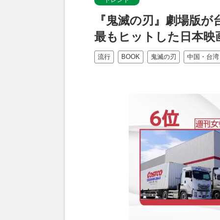
『鬼滅の刃』劇場版が
最もヒットした日本映
流行
BOOK
鬼滅の刃
中国・台湾