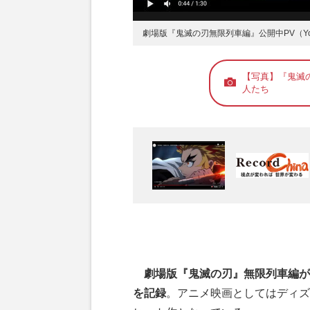
劇場版『鬼滅の刃無限列車編』公開中PV（Yo
【写真】『鬼滅
人たち
劇場版『鬼滅の刃』無限列車編が
を記録
。アニメ映画としてはディズ