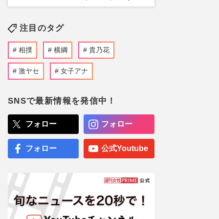
注目のタグ
相撲
横綱
貴乃花
激ヤセ
女子アナ
SNSで最新情報を発信中！
フォロー
フォロー
フォロー
公式Youtube