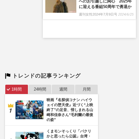
トレンドの記事ランキング
1時間
24時間
週間
月間
映画『名探偵コナン ハイウ
ェイの堕天使』近づく“上映
終了”の足音、惜しまれる山
崎和佳奈さん“毛利蘭の最後
の姿”
くまモンそっくり「パクリ
かと思ったら公認」台湾・