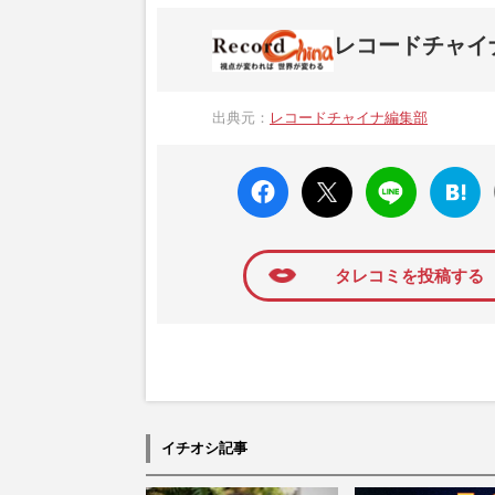
レコードチャイ
中国、韓国など東アジアの話題を配信する
しています。
出典元：
レコードチャイナ編集部
faceboo
X ポス
LINE
はてな
k いい
ト
ブック
ね
マーク
に追加
タレコミを投稿する
イチオシ記事