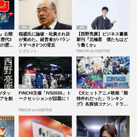
』公開
稲盛氏に論破・叱責され目
【西野亮廣】ビジネス書最
“歴代3
が覚めた。経営者がバラン
新刊『北極星 僕たちはど
億の壁
スすべき2つの背反
う働くか』
ビズヒント
FINCHI on GOETHE
Iがタッ
FINCHI主催「IVS2026」ト
《大ヒットアニメ映画「期
アを創
ークセッションが話題に！
待外れだった」ランキン
グ》名探偵コナン、ドラえ
もんやマリ...
FINCHI on GOETHE