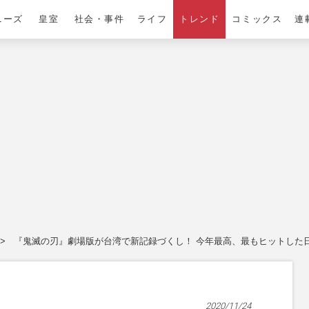
ニーズ
皇室
社会・事件
ライフ
トレンド
コミックス
連
『鬼滅の刃』劇場版が台湾で新記録づくし！ 今年最高、最もヒットした
2020/11/24