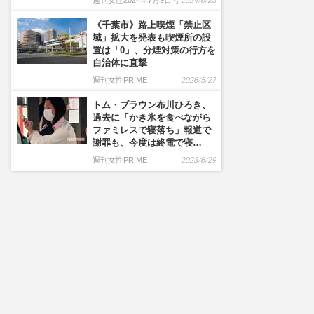
週刊女性2024年7月9日号
2024/6/25
《千葉市》路上喫煙「禁止区
域」拡大を発表も喫煙所の設
置は「0」、分煙対策の行方を
自治体に直撃
週刊女性PRIME
2026/5/27
トム・ブラウン布川ひろき、
過去に「かき氷を食べながら
ファミレスで寝落ち」報道で
謝罪も、今度は終電で寝…
週刊女性PRIME
2023/6/29