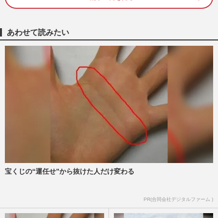
《春ドラマ中間選挙》「がっかり＆ハマっ
た」ランキング！広瀬アリス『366日』長
あわせて読みたい
谷川博己『アンチヒーロー…
週刊女性2024年6月4日号
2024/5/27
生見愛瑠、おバカ発言に「わざとらしいボ
ケはもういい」視聴者から呆れ声も、ギャ
ップで女優業が躍進
週刊女性PRIME
2024/5/19
まるで韓国ドラマ、4月スタートの連ドラ5
作で「記憶喪失の主人公」大量発生、流行
の裏に「展開の山を作れる…
週刊女性2024年5月28日号
2024/5/13
宝くじの“運任せ”から抜けた人だけ変わる
『セクシー田中さん』が初のプライムタイ
PR(合同会社デジタルファーム )
ム連ドラ主演の木南晴夏、水着グラドル時
代から苦節20年で名バイプ…