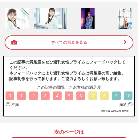
すべての写真を見る
この記事の満足度をぜひ週刊女性プライムにフィードバックして
ください。
本フィードバックにより週刊女性プライムは満足度の高い編集、
記事制作を行って参ります。ご協力よろしくお願い致します。
この記事の閲覧したお客様の満足度
0
1
2
3
4
5
6
7
8
9
10
🙁
🙂
不満
満足
media weaver drive
次のページは