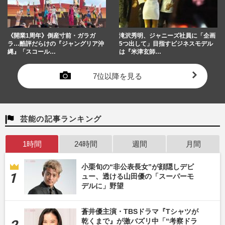
《開業1周年》倒産寸前・ガラガ
滝沢秀明、ジャニーズ社員に「企画
ラ…酷評だらけの『ジャングリア沖
5つ出して」目指すビジネスモデル
縄』「スコール…
は『米津玄師…
7位以降を見る
芸能の記事ランキング
1時間
24時間
週間
月間
小栗旬の“非公表長女”が顔隠しデビ
ュー、透ける山田優の「スーパーモ
デルに」野望
蒼井優主演・TBSドラマ『Tシャツが
乾くまで』が激バズリ中「“考察ドラ