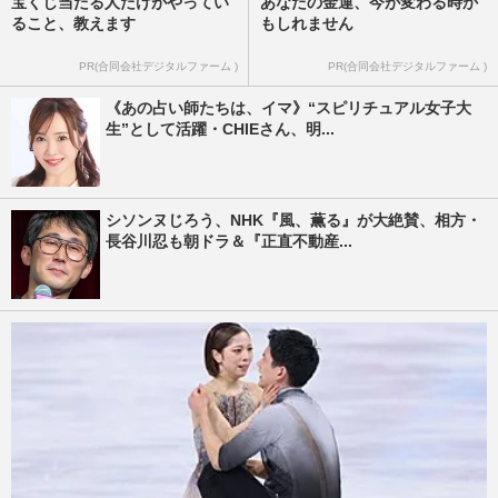
宝くじ当たる人だけがやってい
あなたの金運、今が変わる時か
ること、教えます
もしれません
PR(合同会社デジタルファーム )
PR(合同会社デジタルファーム )
《あの占い師たちは、イマ》“スピリチュアル女子大
生”として活躍・CHIEさん、明...
シソンヌじろう、NHK『風、薫る』が大絶賛、相方・
長谷川忍も朝ドラ＆『正直不動産...