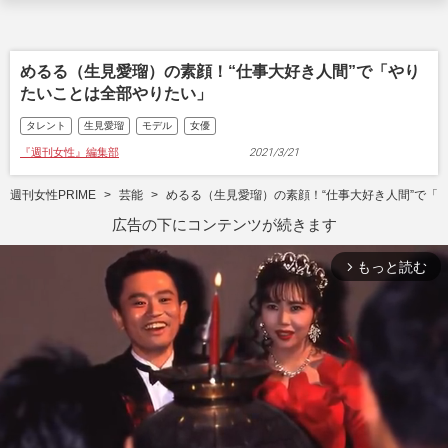
めるる（生見愛瑠）の素顔！“仕事大好き人間”で「やり
たいことは全部やりたい」
タレント
生見愛瑠
モデル
女優
『週刊女性』編集部
2021/3/21
週刊女性PRIME
芸能
めるる（生見愛瑠）の素顔！“仕事大好き人間”で「
広告の下にコンテンツが続きます
もっと読む
arrow_forward_ios