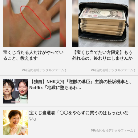
週刊女性2023年11月21日号
2023/11/12
宝くじ当たる人だけがやってい
【宝くじ当てたい方限定】もう
ること、教えます
外れるの、終わりにしませんか
PR(合同会社デジタルファーム )
PR(合同会社デジタルファーム )
【独自】NHK大河『逆賊の幕臣』主演の松坂桃李と、
Netflix『地獄に堕ちるわ...
宝くじ当選者「〇〇をやらずに買うのはもったいな
い」
PR(合同会社デジタルファーム )