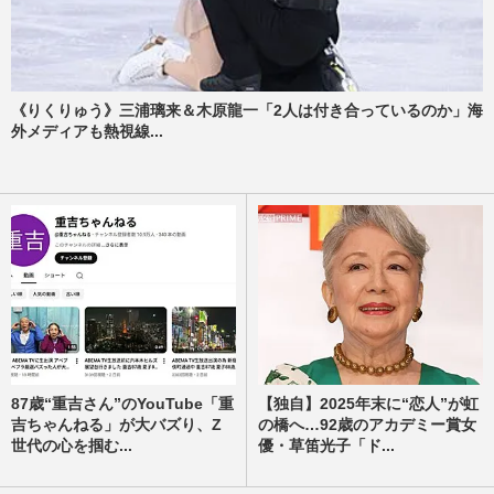
《りくりゅう》三浦璃来＆木原龍一「2人は付き合っているのか」海
外メディアも熱視線...
87歳“重吉さん”のYouTube「重
【独自】2025年末に“恋人”が虹
吉ちゃんねる」が大バズり、Z
の橋へ…92歳のアカデミー賞女
世代の心を掴む...
優・草笛光子「ド...