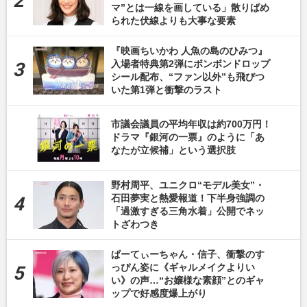
マ”とは一線を画している」散りばめ
られた伏線よりも大事な要素
『映画ちいかわ 人魚の島のひみつ』
入場者特典第2弾にボンボンドロップ
シール配布、“ファン以外”も飛びつ
いた第1弾と衝撃のラスト
市議会議員の平均年収は約700万円！
ドラマ『銀河の一票』のように「あ
なたが立候補」という選択肢
野村周平、ユニクロ“モデル美女”・
石田夢実と熱愛報道！下半身強調の
「過激すぎる三角水着」公開でネッ
トざわつき
ぱーてぃーちゃん・信子、衝撃のす
っぴん姿に《ギャルメイクよりい
い》の声…“お嬢様な素顔”とのギャ
ップで好感度爆上がり