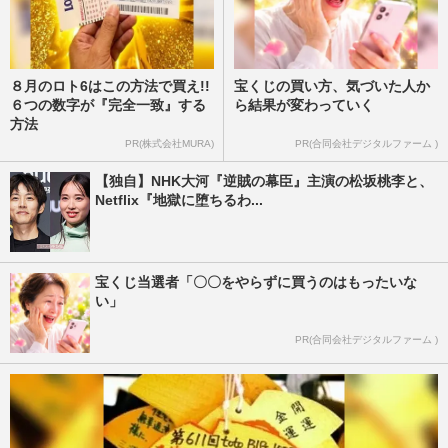
８月のロト6はこの方法で買え!!
宝くじの買い方、気づいた人か
６つの数字が『完全一致』する
ら結果が変わっていく
方法
PR(株式会社MURA)
PR(合同会社デジタルファーム )
【独自】NHK大河『逆賊の幕臣』主演の松坂桃李と、
Netflix『地獄に堕ちるわ...
宝くじ当選者「〇〇をやらずに買うのはもったいな
い」
PR(合同会社デジタルファーム )