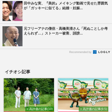
田中みな実、『美的』メイキング動画で見せた雰囲気
が「ガッキーに似てる」結婚・妊娠...
元フリーアナの僧侶・高橋美清さん「死ぬことしか考
えられず…」ストーカー被害、誹謗...
Recommended by
イチオシ記事
⭐ 高評価の記事(10)
⭐ 高評価の記事(9.5)