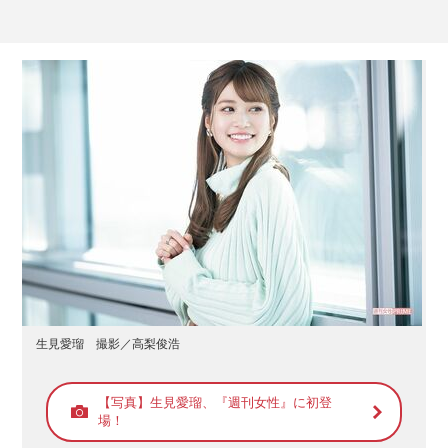
生見愛瑠 撮影／高梨俊浩
【写真】生見愛瑠、『週刊女性』に初登
場！