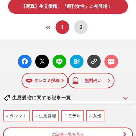
【写真】生見愛瑠、『週刊女性』に初登場！
1
2
facebo
X ポス
LINE
はてな
コメン
ok い
ト
ブック
ト
いね
マーク
に追加
タレコミ投稿
無料占い
生見愛瑠に関する記事一覧
“がっかり作品”多数の春ドラマ、記憶喪失
タレント
生見愛瑠
モデル
女優
劇に不倫モノ「なんだこりゃ」ツッコミど
ころ満載のモヤモヤ最終…
週刊女性2024年7月9日号
2024/6/26
の記事一覧を見る