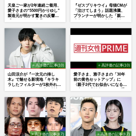
天皇ご一家が2年連続ご着用、
『ゼスプリキウイ』母猫CMが
愛子さまの“5500円かりゆし”
「泣けてしまう」話題沸騰、
製造元が明かす驚きの反響
プランナーが明かした「親に
「まさかうちの商品とは…」
連絡したくなる」制作秘話
⭐ 高評価の記事(10)
⭐ 高評価の記事(10)
山田涼介が『一次元の挿し
愛子さま、雅子さまの「30年
木』で魅せる新境地「キラキ
前の黄色セットアップ」に
ラしたフィルターが1枚外れて
〈親子2代でお似合いになる〉
くれたら」アイドル像を封印
の声、ご成婚時のドレスも手
した覚悟
がけた森英恵さんとの絆
⭐ 高評価の記事(8.7)
⭐ 高評価の記事(8.7)