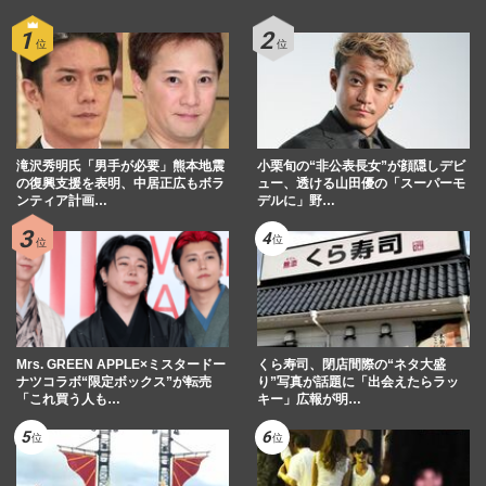
滝沢秀明氏「男手が必要」熊本地震
小栗旬の“非公表長女”が顔隠しデビ
の復興支援を表明、中居正広もボラ
ュー、透ける山田優の「スーパーモ
ンティア計画…
デルに」野…
Mrs. GREEN APPLE×ミスタードー
くら寿司、閉店間際の“ネタ大盛
ナツコラボ“限定ボックス”が転売
り”写真が話題に「出会えたらラッ
「これ買う人も…
キー」広報が明…