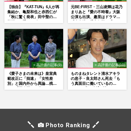
【独自】『KAT-TUN』6人が再
元BE:FIRST・三山凌輝は花乃
集結か、亀梨和也と赤西仁が
まりあと『愛の不時着』大阪
「秋に驚く発表」田中聖の刑
公演も出演、趣里はドラマ
期満了と重なる“匂わせ”では
『大空港』番宣行脚に「メン
ない理由
タル強すぎ」の実情
⭐ 高評価の記事(9)
⭐ 高評価の記事(10)
《愛子さまの未来は》皇室典
ものまねタレント清水アキラ
範改正に「拙速」「女性差
の息子・良太郎さん死去「も
別」と国内外から異論…残さ
う真面目に働いているの
れた「再改正」の道
で」、2度の逮捕も諦めなかっ
た芸能界“波乱に満ちた37年”
Photo Ranking