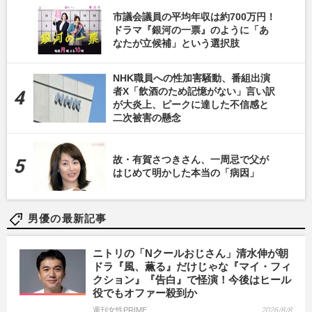
市議会議員の平均年収は約700万円！
ドラマ『銀河の一票』のように「あ
なたが立候補」という選択肢
NHK職員への性加害騒動、番組出演
者X「飲酒のため記憶がない」言い訳
が大炎上、ピークに達した不信感と
二次被害の懸念
故・有賀さつきさん、一周忌で父が
はじめて明かした本当の「病因」
男優の最新記事
ニトリの「Nクールおじさん」清水伸が朝
ドラ『風、薫る』だけじゃな『マイ・フィ
クション』『告白』で怪演！今後はヒール
役でもオファー殺到か
週刊女性PRIME
2026/8/8