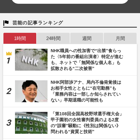
芸能の記事ランキング
1時間
24時間
週間
月間
NHK職員への性加害で“出禁”食らっ
た〈5年前の番組出演者〉特定が進む
も、ネットで「無関係な個人名」も
拡散される“二次被害”
NHK阿部渉アナ、局内不倫発覚後は
お相手女性とともに“在宅勤務”も
「業務内容は一部しか知らされてい
ない」早期退職の可能性も
「第108回全国高校野球選手権大会」
甲子園初の女性審判委員のよる2度
の“誤審”騒動に《性別は関係ない》
問われる“資質と技術”