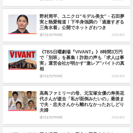
野村周平、ユニクロ“モデル美女”・石田夢
実と熱愛報道！下半身強調の「過激すぎる
三角水着」公開でネットざわつき
週刊女性PRIME
2026/8/6
《TBS日曜劇場『VIVANT』》8時間3万円
で「別班」を募集！詐欺の声も「求人は事
実」運営会社が明かす“激レア”バイトの真
相
週刊女性PRIME
2026/8/6
高島ファミリーの母、元宝塚女優の寿美花
代さんが逝去「私が面倒みたいの」最後ま
で夫・忠夫さんから離れなかったおしどり
夫婦
週刊女性PRIME
2026/8/6