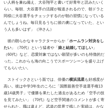
い人柄を兼ね備え、大谷翔平と書いて好青年と読みたいく
らい。毎朝、大谷選手の活躍が報道されるので、朝ドラと
同様に大谷選手をチェックするのが朝の習慣になっている
んでしょうね。毎日見るうちに彼の虜になっていた、とい
う人も多いはず」（沖さん）
彼の朗らかなキャラクターからか「
ホームラン対決をし
たい
」（70代）という猛者や「
娘と結婚してほしい
」
（60代）など、恋愛対象ではない願望が多いのも特徴的だ
った。これからも海の向こうでスポーツシーンを盛り上げ
てもらいたい。
ストイックさという面では、俳優の
横浜流星
も好感度が
高い。彼は中学3年生のころに「国際親善空手道選手権13
歳14歳男子」で優勝を果たした過去があるため「空手の技
を見てみたい」（70代）など空手関連のコメントが多く寄
せられた。職は違えど、武道の世界で残した実績は、かな