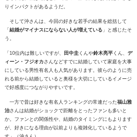
りインパクトがあるようだ。
そして沖さんは、今回の好きな若手の結果を総括して
「
結婚がマイナスにならない人が増えている
」と感じたそ
う。
「10位内は難しいですが、
田中圭
くんや
鈴木亮平
くん、
デ
ィーン・フジオカ
さんなどすでに結婚していて家庭を大事
にしている男性有名人も人気があります。彼らのように売
れる前から結婚していると奥様を大切にしているイメージ
で好感度につながりやすいです。
一方で昔は好きな有名人ランキングの常連だった
福山雅
治
さんは結婚がショックで距離をとったファンも多いと
か。ファンとの関係性や、結婚のタイミングにもよります
が、好きになる理由が以前よりも複雑化しているようで
す」（沖さん）