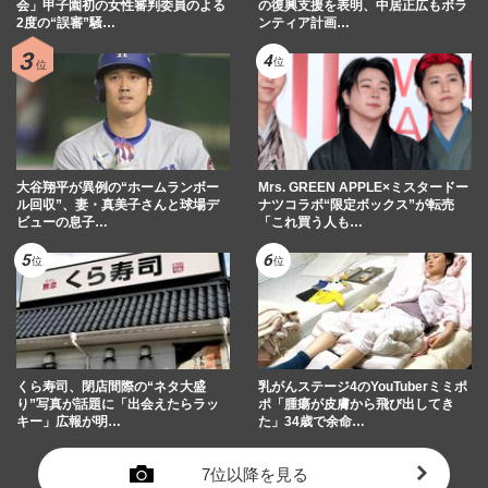
会」甲子園初の女性審判委員のよる
の復興支援を表明、中居正広もボラ
2度の“誤審”騒…
ンティア計画…
大谷翔平が異例の“ホームランボー
Mrs. GREEN APPLE×ミスタードー
ル回収”、妻・真美子さんと球場デ
ナツコラボ“限定ボックス”が転売
ビューの息子…
「これ買う人も…
くら寿司、閉店間際の“ネタ大盛
乳がんステージ4のYouTuberミミポ
り”写真が話題に「出会えたらラッ
ポ「腫瘍が皮膚から飛び出してき
キー」広報が明…
た」34歳で余命…
7位以降を見る