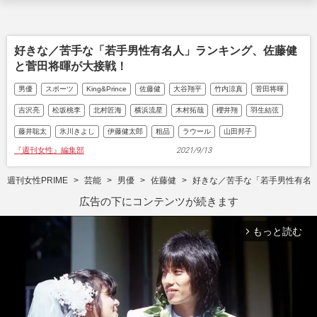
好きな／苦手な「若手男性有名人」ランキング、佐藤健
と菅田将暉が大接戦！
男優
スポーツ
King&Prince
佐藤健
大谷翔平
竹内涼真
菅田将暉
吉沢亮
松坂桃李
北村匠海
横浜流星
木村拓哉
櫻井翔
羽生結弦
藤井聡太
氷川きよし
伊藤健太郎
粗品
ラウール
山田邦子
『週刊女性』編集部
2021/9/13
週刊女性PRIME
芸能
男優
佐藤健
好きな／苦手な「若手男性有名
広告の下にコンテンツが続きます
もっと読む
arrow_forward_ios