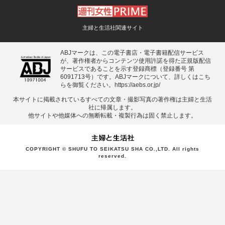
主婦と生活社関連サイト
ABJマークは、この電子書店・電子書籍配信サービス
が、著作権者からコンテンツ使用許諾を得た正規版配信
サービスであることを示す登録商標（登録番号 第
6091713号）です。ABJマークについて、詳しくはこち
らを御覧ください。
https://aebs.or.jp/
本サイトに掲載されているすべての⽂章・撮影写真の著作権は主婦と⽣活
社に帰属します。
他サイトや他媒体への無断転載・複製⾏為は固く禁⽌します。
COPYRIGHT © SHUFU TO SEIKATSU SHA CO.,LTD. All rights
reserved.