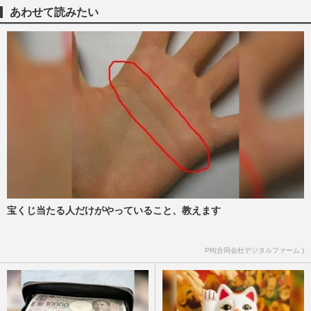
週刊女性PRIME
2025/11/18
あわせて読みたい
佐藤健、Netflixドラマ『グラスハート』の
劇中バンド歌手としてアジアツアー開始
も“ナルシスト感全開ライ…
週刊女性PRIME
2025/11/5
実写版『ルパン三世』五ェ門は佐藤健、次
元はオダギリジョー、峰不二子は小池栄
子…演じてほしい“理想”の…
週刊女性2025年10月7日・14日号
2025/9/29
宝くじ当たる人だけがやっていること、教えます
PR(合同会社デジタルファーム )