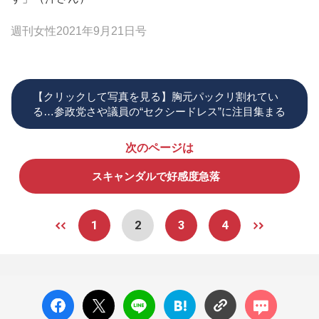
週刊女性2021年9月21日号
【クリックして写真を見る】胸元パックリ割れてい
る…参政党さや議員の“セクシードレス”に注目集まる
次のページは
スキャンダルで好感度急落
1
2
3
4
facebo
X ポス
LINE
はてな
コメン
ok い
ト
ブック
ト