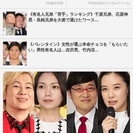
PR(森永乳業)
PR(合同会社デジタルファーム)
《有名人兄弟「苦手」ランキング》千原兄弟、石原伸
晃・良純兄弟を大差で退けたワース...
《バレンタイン》女性が選ぶ本命チョコを「もらいた
い」男性有名人は…吉沢亮、竹内涼...