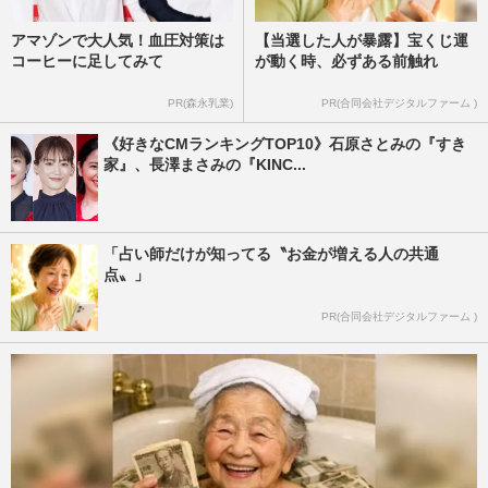
アマゾンで大人気！血圧対策は
【当選した人が暴露】宝くじ運
コーヒーに足してみて
が動く時、必ずある前触れ
PR(森永乳業)
PR(合同会社デジタルファーム )
《好きなCMランキングTOP10》石原さとみの『すき
家』、長澤まさみの『KINC...
「占い師だけが知ってる〝お金が増える人の共通
点〟」
PR(合同会社デジタルファーム )