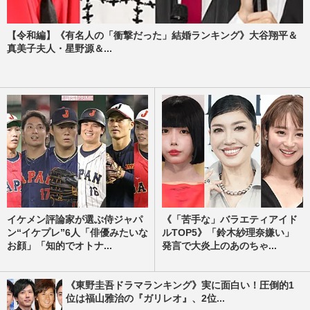
【令和編】《有名人の「衝撃だった」結婚ランキング》大谷翔平＆
真美子夫人・星野源＆...
イケメン評論家が選ぶ侍ジャパ
《「苦手な」バラエティアイド
ン“イケプレ”6人「俳優みたいな
ルTOP5》「鈴木紗理奈嫌い」
お顔」「知的でオトナ...
発言で大炎上のあのちゃ...
《東野圭吾ドラマランキング》実に面白い！圧倒的1
位は福山雅治の『ガリレオ』、2位...