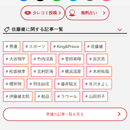
いね
マーク
に追加
タレコミ投稿
無料占い
佐藤健に関する記事一覧
《魅力的だった“シェフ役”ランキング》
男優
スポーツ
King&Prince
佐藤健
『グランメゾン東京』の木村拓哉と同率1
位に輝いたのは「かつての…
大谷翔平
竹内涼真
菅田将暉
吉沢亮
週刊女性2026年6月30日号
2026/6/18
松坂桃李
北村匠海
横浜流星
木村拓哉
永野芽郁『はたらく細胞』地上波放送決
櫻井翔
羽生結弦
定、「目に見える情報だけ信じないで」発
藤井聡太
氷川きよし
信に波紋も“禊”の現在地
伊藤健太郎
粗品
ラウール
山田邦子
週刊女性PRIME
2026/1/9
高市首相の台湾有事答弁で日中関係に緊
男優の記事一覧を見る
張、中国で『クレヨンしんちゃん』『はた
らく細胞』が公開延期、担当…