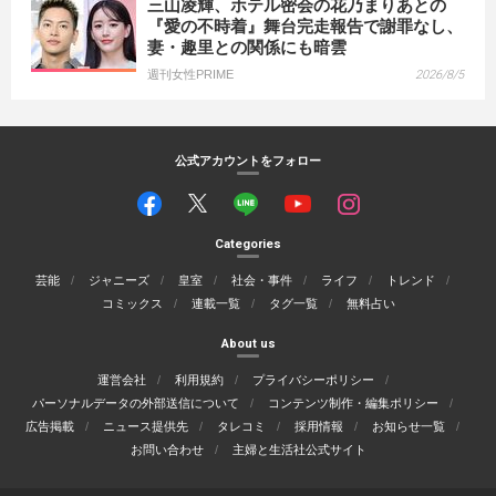
三山凌輝、ホテル密会の花乃まりあとの
『愛の不時着』舞台完走報告で謝罪なし、
妻・趣里との関係にも暗雲
週刊女性PRIME
2026/8/5
公式アカウントをフォロー
Categories
芸能
ジャニーズ
皇室
社会・事件
ライフ
トレンド
コミックス
連載一覧
タグ一覧
無料占い
About us
運営会社
利用規約
プライバシーポリシー
パーソナルデータの外部送信について
コンテンツ制作・編集ポリシー
広告掲載
ニュース提供先
タレコミ
採用情報
お知らせ一覧
お問い合わせ
主婦と生活社公式サイト