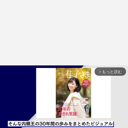
もっと読む
arrow_forward_ios