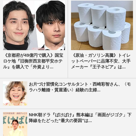
《京都府が49億円で購入》国宝
《原油・ガソリン高騰》トイレ
ロケ地『旧御所西京都平安ホテ
ットペーパーに品薄不安、大手
ル』を購入で「外資より...
メーカー『王子ネピア』は...
お片づけ習慣化コンサルタント・西崎彩智さん、〈モ
ラハラ離婚・質屋通い〉経験の主婦...
NHK朝ドラ『ばけばけ』熊本編は「画面がジゴク」下
降線をたどった“最大の要因”は...