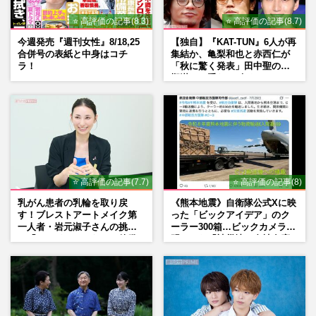
⭐ 高評価の記事(8.3)
⭐ 高評価の記事(8.7)
今週発売『週刊女性』8/18,25
【独自】『KAT-TUN』6人が再
合併号の表紙と中身はコチ
集結か、亀梨和也と赤西仁が
ラ！
「秋に驚く発表」田中聖の刑
期満了と重なる“匂わせ”では
ない理由
⭐ 高評価の記事(7.7)
⭐ 高評価の記事(8)
乳がん患者の乳輪を取り戻
《熊本地震》自衛隊公式Xに映
す！ブレストアートメイク第
った「ビックアイデア」のク
一人者・岩元淑子さんの挑戦
ーラー300箱…ビックカメラが
と「ハードルしかない」啓発
明かした「被災地に自社在庫
の“壁”
提供」の真相