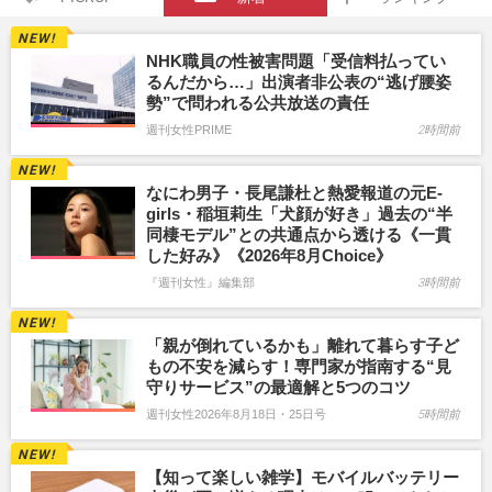
NHK職員の性被害問題「受信料払ってい
るんだから…」出演者非公表の“逃げ腰姿
勢”で問われる公共放送の責任
週刊女性PRIME
2時間前
なにわ男子・長尾謙杜と熱愛報道の元E-
girls・稲垣莉生「犬顔が好き」過去の“半
同棲モデル”との共通点から透ける《一貫
した好み》《2026年8月Choice》
『週刊女性』編集部
3時間前
「親が倒れているかも」離れて暮らす子ど
もの不安を減らす！専門家が指南する“見
守りサービス”の最適解と5つのコツ
週刊女性2026年8月18日・25日号
5時間前
【知って楽しい雑学】モバイルバッテリー