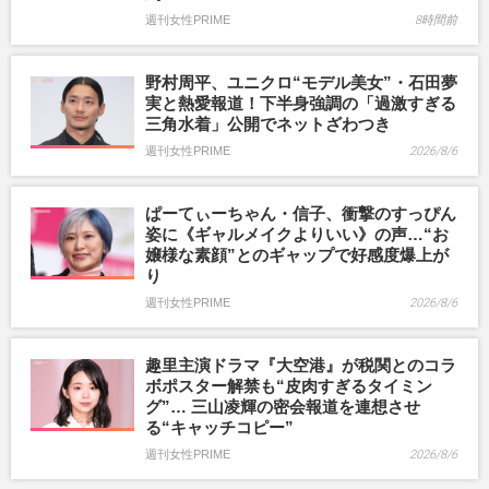
週刊女性PRIME
8時間前
野村周平、ユニクロ“モデル美女”・石田夢
実と熱愛報道！下半身強調の「過激すぎる
三角水着」公開でネットざわつき
週刊女性PRIME
2026/8/6
ぱーてぃーちゃん・信子、衝撃のすっぴん
姿に《ギャルメイクよりいい》の声…“お
嬢様な素顔”とのギャップで好感度爆上が
り
週刊女性PRIME
2026/8/6
趣里主演ドラマ『大空港』が税関とのコラ
ボポスター解禁も“皮肉すぎるタイミン
グ”… 三山凌輝の密会報道を連想させ
る“キャッチコピー”
週刊女性PRIME
2026/8/6