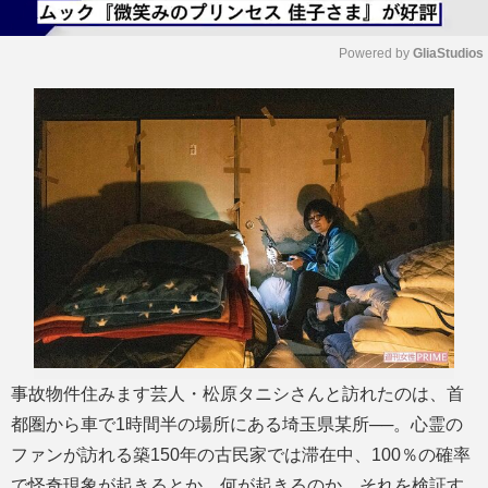
Powered by 
GliaStudios
M
u
t
e
事故物件住みます芸人・松原タニシさんと訪れたのは、首
都圏から車で1時間半の場所にある埼玉県某所──。心霊の
ファンが訪れる築150年の古民家では滞在中、100％の確率
で怪奇現象が起きるとか。何が起きるのか、それを検証す