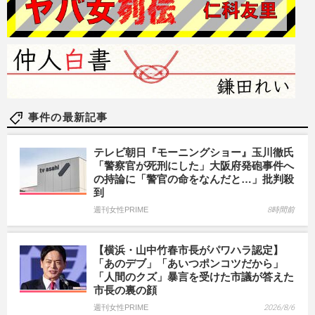
事件の最新記事
テレビ朝日『モーニングショー』玉川徹氏
「警察官が死刑にした」大阪府発砲事件へ
の持論に「警官の命をなんだと…」批判殺
到
週刊女性PRIME
8時間前
【横浜・山中竹春市長がパワハラ認定】
「あのデブ」「あいつポンコツだから」
「人間のクズ」暴言を受けた市議が答えた
市長の裏の顔
週刊女性PRIME
2026/8/6