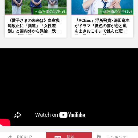
⭐ 高評価の記事(9)
⭐ 高評価の記事(10)
《愛子さまの未来は》皇室典
『ACEes』浮所飛貴×深田竜生
範改正に「拙速」「女性差
がドラマ『夏色の雲が恋と嵐
別」と国内外から異論…残さ
をまきおこす』で挑んだ恋人
れた「再改正」の道
役、照れながら挑んだキュン
シーン秘話
PICKUP
新着
ランキング