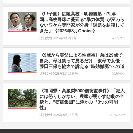
《甲子園》広陵高校・明徳義塾・PL学
園…高校野球に蔓延る“暴力体質”が変わら
ないワケを専門家が分析「課題を封殺して
きた」《2026年8月Choice》
週刊女性2025年9月2日号
2026/8/5
《9歳から実父による性虐待》弟は29歳で
自死、母は笑って見るだけ…叔母で女優・
藤田三保も協力で訴える“時効撤廃”への道
週刊女性2026年8月11日号
2026/8/1
《福岡県・高級梨5000個窃盗事件》「犯人
には怒りしかない」農家が明かす悲劇の全
貌と、“窃盗集団”に浮かぶ『3つの可能
性』
週刊女性2026年8月11日号
2026/7/29