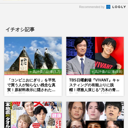
Recommended by
イチオシ記事
⭐ 高評価の記事(8.7)
⭐ 高評価の記事(9.8)
「コンビニおにぎり」を平気
TBS日曜劇場『VIVANT』キャ
で買う人が知らない残念な真
スティングの有能ぶりに脱
実！原材料表示に隠された添
帽！堺雅人演じる“乃木の青年
加物の正体
期”役は、そっくり説根強い
Mr.Children桜井和寿のバンド
マン長男・櫻井海音だった