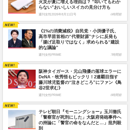
火災が夏に増える理由は？ “叩いてもわか
らない”おいしいスイカの見分け方も
週刊女性2026年8月11日号
6時間前
《1%の消費減税》自民党・小渕優子氏、
高市早苗首相の“代替財源”ナシに反発も
「揚げ足取りではなく」求められる“建設
的な議論”
週刊女性PRIME
7時間前
阪神タイガース・元山飛優の落球エラーに
DeNA・牧秀悟もビックリ！2連覇目指す
藤川球児監督の“泣きどころ”にファン《鳥
谷2世求む》
週刊女性PRIME
8時間前
テレビ朝日『モーニングショー』玉川徹氏
「警察官が死刑にした」大阪府発砲事件へ
の持論に「警官の命をなんだと…」批判殺
到