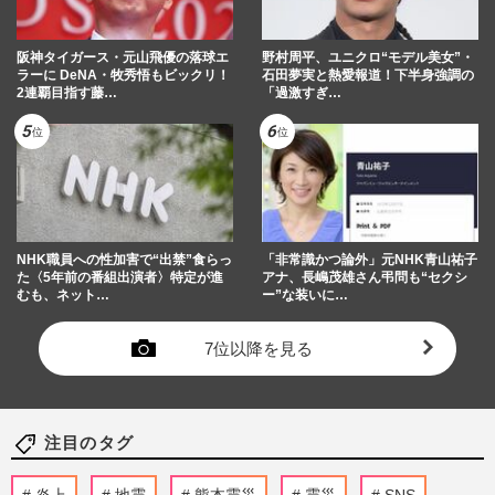
阪神タイガース・元山飛優の落球エ
野村周平、ユニクロ“モデル美女”・
ラーに DeNA・牧秀悟もビックリ！
石田夢実と熱愛報道！下半身強調の
2連覇目指す藤…
「過激すぎ…
NHK職員への性加害で“出禁”食らっ
「非常識かつ論外」元NHK青山祐子
た〈5年前の番組出演者〉特定が進
アナ、長嶋茂雄さん弔問も“セクシ
むも、ネット…
ー”な装いに…
7位以降を見る
注目のタグ