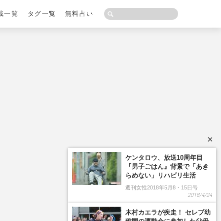
載一覧
タグ一覧
無料占い
×
ケンタロウ、放送10周年目
『男子ごはん』背景で「あき
らめない」リハビリ生活
週刊女性2018年5月8・15日号
2018/4/24
木村カエラが疾走！ セレブ幼