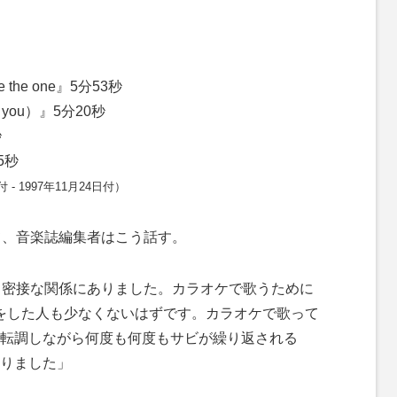
e the one』5分53秒
t's you）』5分20秒
秒
5秒
- 1997年11月24日付）
て、音楽誌編集者はこう話す。
と密接な関係にありました。カラオケで歌うために
をした人も少なくないはずです。カラオケで歌って
転調しながら何度も何度もサビが繰り返される
りました」