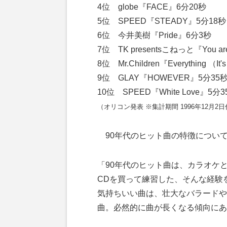
4位 globe『FACE』6分20秒
5位 SPEED『STEADY』5分18秒
6位 今井美樹『Pride』6分3秒
7位 TK presentsこねっと『You ar
8位 Mr.Children『Everything （I
9位 GLAY『HOWEVER』5分35
10位 SPEED『White Love』5分3
（オリコン発表 ※集計期間 1996年12月2日付 
90年代のヒット曲の特徴につい
「90年代のヒット曲は、カラオケ
CDを買って練習した、そんな経験
気持ちいい曲は、壮大なバラードや
曲。必然的に曲が長くなる傾向にあ