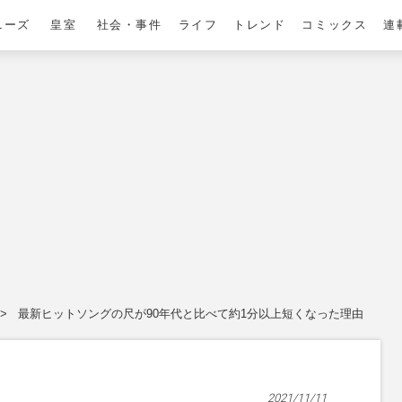
ニーズ
皇室
社会・事件
ライフ
トレンド
コミックス
連
最新ヒットソングの尺が90年代と比べて約1分以上短くなった理由
2021/11/11