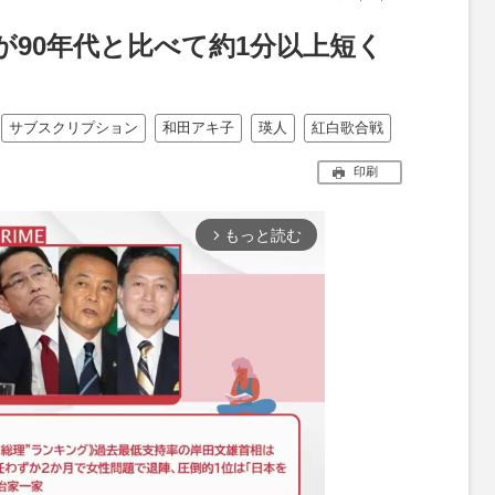
90年代と比べて約1分以上短く
サブスクリプション
和田アキ子
瑛人
紅白歌合戦
印刷
もっと読む
arrow_forward_ios