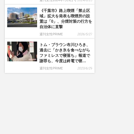
週刊女性2024年7月9日号
2024/6/25
《千葉市》路上喫煙「禁止区
域」拡大を発表も喫煙所の設
置は「0」、分煙対策の行方を
自治体に直撃
週刊女性PRIME
2026/5/27
トム・ブラウン布川ひろき、
過去に「かき氷を食べながら
ファミレスで寝落ち」報道で
謝罪も、今度は終電で寝…
週刊女性PRIME
2023/6/29