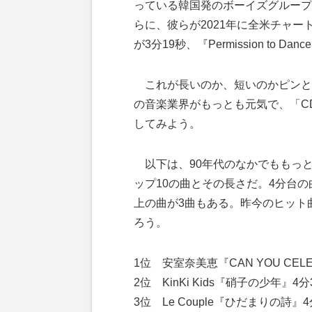
っている韓国発のボーイズグループBT
らに、彼らが2021年に全米チャート
が3分19秒、『Permission to 
これが長いのか、短いのかピンと
の音楽業界がもっとも元気で、「C
してみよう。
以下は、90年代のなかでももっと
ップ10の曲とその長さだ。4分台の
上の曲が3曲もある。昨今のヒット
ろう。
1位 安室奈美恵『CAN YOU CELE
2位 KinKi Kids『硝子の少年』4分
3位 Le Couple『ひだまりの詩』4