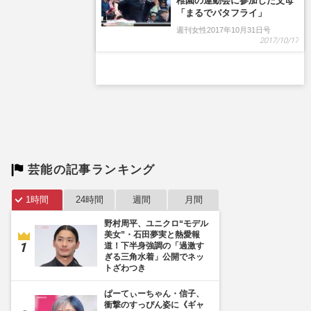
稚園の運動会に参加した父母
「まるでバタフライ」
週刊女性2017年10月31日号
2017/10/17
芸能の記事ランキング
1時間
24時間
週間
月間
野村周平、ユニクロ“モデル
美女”・石田夢実と熱愛報
道！下半身強調の「過激す
ぎる三角水着」公開でネッ
トざわつき
ぱーてぃーちゃん・信子、
衝撃のすっぴん姿に《ギャ