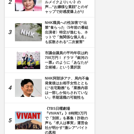
ルメイクよりいい》の
声…“お嬢様な素顔”とのギ
ャップで好感度爆上がり
NHK職員への性加害で“出
禁”食らった〈5年前の番組
出演者〉特定が進むも、ネ
ットで「無関係な個人名」
も拡散される“二次被害”
市議会議員の平均年収は約
700万円！ ドラマ『銀河の
一票』のように「あなたが
立候補」という選択肢
NHK阿部渉アナ、局内不倫
発覚後はお相手女性ととも
に“在宅勤務”も「業務内容
は一部しか知らされていな
い」早期退職の可能性も
《TBS日曜劇場
『VIVANT』》8時間3万円
で「別班」を募集！詐欺の
声も「求人は事実」運営会
社が明かす“激レア”バイト
の真相