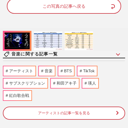
e
t
d
e
この写真の記事へ戻る
:
8
1
.
4
2
%
音楽に関する記事一覧
Number_i、アメリカ大手エージェントと
アーティスト
音楽
BTS
TikTok
契約も「成功は至難の業」待ち受ける“高
いハードル”超えたのはBTS…
サブスクリプション
和田アキ子
瑛人
佐々木博之,『週刊女性』編集部
2026/8/3
紅白歌合戦
Perfume映画・佐渡岳利監督が明かす“活
動凍結”の真相…アラフォーになった
Perfumeが向き合った“プライベ…
アーティストの記事一覧を見る
週刊女性2026年7月28日・8月4日号
2026/7/22