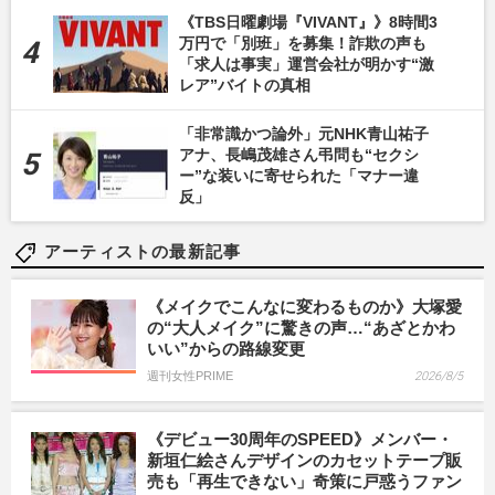
《TBS日曜劇場『VIVANT』》8時間3
万円で「別班」を募集！詐欺の声も
「求人は事実」運営会社が明かす“激
レア”バイトの真相
「非常識かつ論外」元NHK青山祐子
アナ、長嶋茂雄さん弔問も“セクシ
ー”な装いに寄せられた「マナー違
反」
アーティストの最新記事
《メイクでこんなに変わるものか》大塚愛
の“大人メイク”に驚きの声…“あざとかわ
いい”からの路線変更
週刊女性PRIME
2026/8/5
《デビュー30周年のSPEED》メンバー・
新垣仁絵さんデザインのカセットテープ販
売も「再生できない」奇策に戸惑うファン