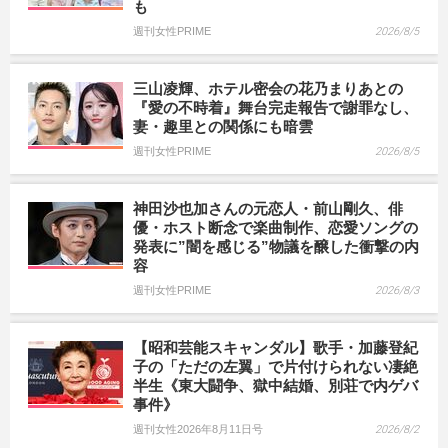
も
週刊女性PRIME
2026/8/5
三山凌輝、ホテル密会の花乃まりあとの
『愛の不時着』舞台完走報告で謝罪なし、
妻・趣里との関係にも暗雲
週刊女性PRIME
2026/8/5
神田沙也加さんの元恋人・前山剛久、俳
優・ホスト断念で楽曲制作、恋愛ソングの
発表に”闇を感じる”物議を醸した衝撃の内
容
週刊女性PRIME
2026/8/3
【昭和芸能スキャンダル】歌手・加藤登紀
子の「ただの左翼」で片付けられない凄絶
半生《東大闘争、獄中結婚、別荘で内ゲバ
事件》
週刊女性2026年8月11日号
2026/8/2