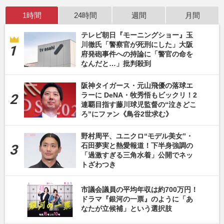
1時間
24時間
週間
月間
テレビ朝日『モーニングショー』玉
川徹氏「警察官が死刑にした」大阪
府発砲事件への持論に「警官の命を
なんだと…」批判殺到
阪神タイガース・元山飛優の落球エ
ラーに DeNA・牧秀悟もビックリ！2
連覇目指す藤川球児監督の“泣きどこ
ろ”にファン《鳥谷2世求む》
野村周平、ユニクロ“モデル美女”・
石田夢実と熱愛報道！下半身強調の
「過激すぎる三角水着」公開でネッ
トざわつき
市議会議員の平均年収は約700万円！
ドラマ『銀河の一票』のように「あ
なたが立候補」という選択肢