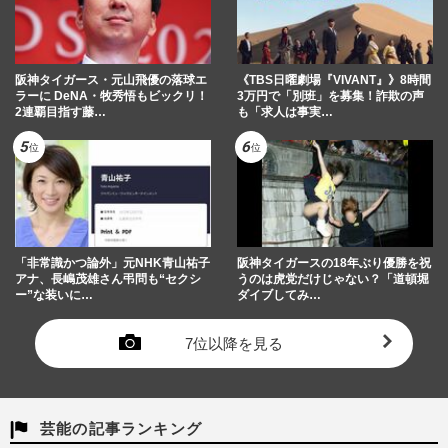
阪神タイガース・元山飛優の落球エ
《TBS日曜劇場『VIVANT』》8時間
ラーに DeNA・牧秀悟もビックリ！
3万円で「別班」を募集！詐欺の声
2連覇目指す藤…
も「求人は事実…
「非常識かつ論外」元NHK青山祐子
阪神タイガースの18年ぶり優勝を祝
アナ、長嶋茂雄さん弔問も“セクシ
うのは虎党だけじゃない？「道頓堀
ー”な装いに…
ダイブしてみ…
7位以降を見る
芸能の記事ランキング