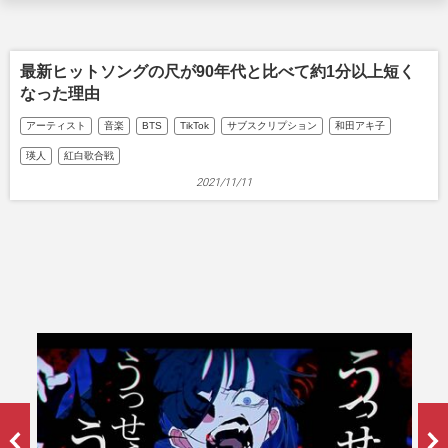
最新ヒットソングの尺が90年代と比べて約1分以上短く
なった理由
アーティスト
音楽
BTS
TikTok
サブスクリプション
和田アキ子
瑛人
紅白歌合戦
2021/11/11