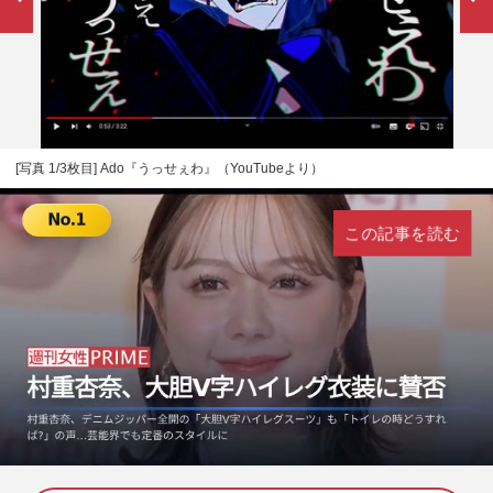
[写真 1/3枚目] Ado『うっせぇわ』（YouTubeより）
この記事を読む
L
U
o
n
a
m
d
u