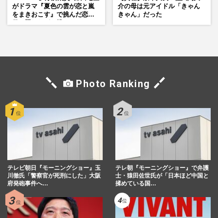
がドラマ『夏色の雲が恋と嵐
介の母は元アイドル「きゃん
をまきおこす』で挑んだ恋人
きゃん」だった
役、照れながら挑んだキュン
シーン秘話
Photo Ranking
テレビ朝日『モーニングショー』玉
テレ朝『モーニングショー』で弁護
川徹氏「警察官が死刑にした」大阪
士・猿田佐世氏が「日本ほど中国と
府発砲事件へ…
揉めている国…