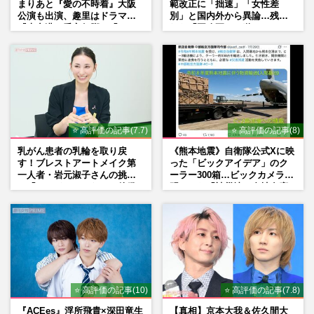
まりあと『愛の不時着』大阪
範改正に「拙速」「女性差
公演も出演、趣里はドラマ
別」と国内外から異論…残さ
『大空港』番宣行脚に「メン
れた「再改正」の道
タル強すぎ」の実情
⭐ 高評価の記事(7.7)
⭐ 高評価の記事(8)
乳がん患者の乳輪を取り戻
《熊本地震》自衛隊公式Xに映
す！ブレストアートメイク第
った「ビックアイデア」のク
一人者・岩元淑子さんの挑戦
ーラー300箱…ビックカメラが
と「ハードルしかない」啓発
明かした「被災地に自社在庫
の“壁”
提供」の真相
⭐ 高評価の記事(10)
⭐ 高評価の記事(7.8)
『ACEes』浮所飛貴×深田竜生
【真相】京本大我＆佐久間大