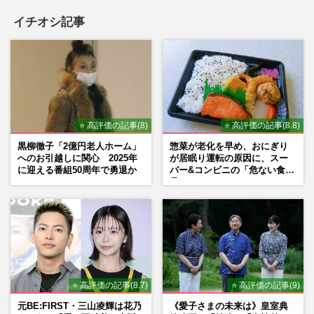
イチオシ記事
『Mrs. GREEN APPLE』、映画『スパイ
ダーマン』日本版主題歌に厳しい声《自我
出しすぎ》渋谷ジャックで期待…
週刊女性PRIME
2026/7/22
『Number_i』ファンミイベントで待望
の“フーディー”がグッズ化も「行けない人
⭐ 高評価の記事(8)
⭐ 高評価の記事(8.8)
も考慮して」不満が噴出した…
黒柳徹子「2億円老人ホーム」
惣菜が老化を早め、おにぎり
週刊女性PRIME
2026/7/15
へのお引越しに関心 2025年
が居眠り運転の原因に、スー
に迎える番組50周年で勇退か
パー&コンビニの「危ない食
品」
Adoが世界大手と契約し「グラミー賞」へ
本格始動も…巻き起こる「いつまで顔出し
なし」の疑問
週刊女性PRIME
2026/6/25
⭐ 高評価の記事(8.7)
⭐ 高評価の記事(9)
元BE:FIRST・三山凌輝は花乃
《愛子さまの未来は》皇室典