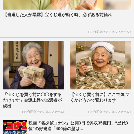
【当選した人が暴露】宝くじ運が動く時、必ずある前触れ
PR(合同会社デジタルファーム )
「宝くじを買う前に〇〇をする
【宝くじ買う前に】ここで気づ
だけです」金運上昇で当選者が
くかどうかで変わります
続出
PR(合同会社デジタルファーム)
PR(合同会社デジタルファーム )
映画『名探偵コナン』公開3日で興収35億円、“歴代3
位”の好発進「400億の壁は...