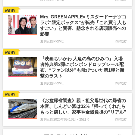
Mrs. GREEN APPLE×ミスタードーナツコ
ラボ“限定ボックス”が転売「これ買う人も
すごい」と賛否、懸念される店頭販売への
影響
週刊女性PRIME
7時間前
『映画ちいかわ 人魚の島のひみつ』入場
者特典第2弾にボンボンドロップシール配
布、“ファン以外”も飛びついた第1弾と衝
撃のラスト
週刊女性PRIME
8時間前
《お盆帰省調査》親・祖父母世代の帰省の
本音、しんどい派は32%「帰ってくれたら
もっと嬉しい」家事や金銭負担の“リアル”
週刊女性2026年8月18日・25日号
8時間前