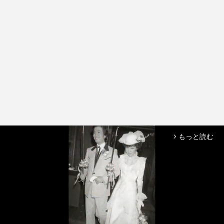
もっと読む
arrow_forward_ios