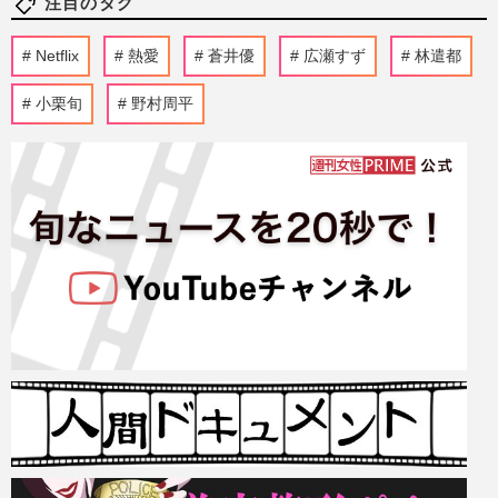
注目のタグ
Netflix
熱愛
蒼井優
広瀬すず
林遣都
小栗旬
野村周平