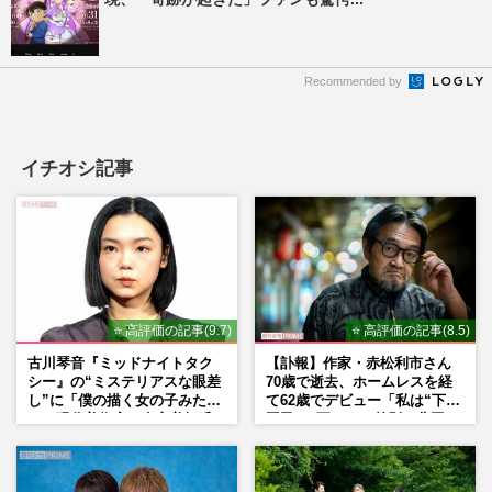
Recommended by
イチオシ記事
⭐ 高評価の記事(9.7)
⭐ 高評価の記事(8.5)
古川琴音『ミッドナイトタク
【訃報】作家・赤松利市さん
シー』の“ミステリアスな眼差
70歳で逝去、ホームレスを経
し”に「僕の描く女の子みた
て62歳でデビュー「私は“下級
い」現代美術家・奈良美智氏
国民”。死ぬまで差別と貧困を
もSNSで“公認”
書き続けます」壮絶人生