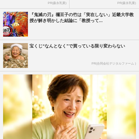
PR(森永乳業)
PR(森永乳業)
『鬼滅の刃』禰豆子の竹は「実在しない」近畿大学教
授が解き明かした結論に「教授って...
宝くじ“なんとなく”で買っている限り変わらない
PR(合同会社デジタルファーム )