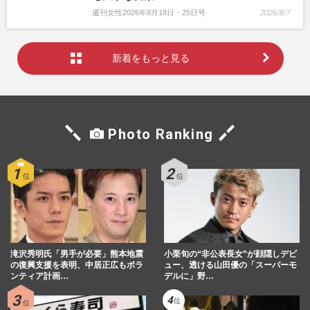
週刊女性2026年8月18日・25日号
2026/8/7
新着をもっと見る
Photo Ranking
滝沢秀明氏「男手が必要」熊本地震
小栗旬の“非公表長女”が顔隠しデビ
の復興支援を表明、中居正広もボラ
ュー、透ける山田優の「スーパーモ
ンティア計画…
デルに」野…