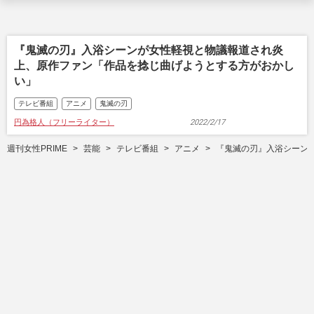
『鬼滅の刃』入浴シーンが女性軽視と物議報道され炎
上、原作ファン「作品を捻じ曲げようとする方がおかし
い」
テレビ番組
アニメ
鬼滅の刃
円為格人（フリーライター）
2022/2/17
週刊女性PRIME
芸能
テレビ番組
アニメ
『鬼滅の刃』入浴シーン