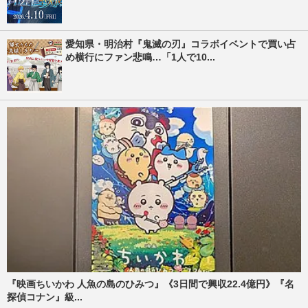
愛知県・明治村『鬼滅の刃』コラボイベントで買い占
め横行にファン悲鳴…「1人で10...
『映画ちいかわ 人魚の島のひみつ』《3日間で興収22.4億円》『名
探偵コナン』級...