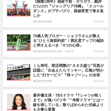
《開業1周年》倒産寸前・ガラガラ…酷評
だらけの『ジャングリア沖縄』「スコール
ダンス」がプチバズり、路線変更で巻き返
しか
週刊女性PRIME
2026/8/8
70歳人気ブロガー・ショコラさんが教え
る“ひとり旅節約術”！満足度アップの秘訣
と押さえるべき「4つの心得」
週刊女性2026年8月18日・25日号
2026/8/8
くら寿司、閉店間際の“ネタ大盛り”写真が
話題に「出会えたらラッキー」広報が明か
した“幻サービス”『得々ゾーン』の全容
週刊女性PRIME
2026/8/7
蒼井優主演・TBSドラマ『Tシャツが乾く
まで』が激バズリ中「“考察ドラマ”とは一
線を画している」散りばめられた伏線より
も大事な要素