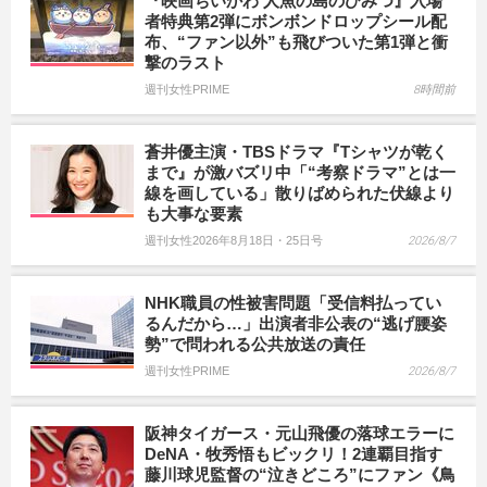
『映画ちいかわ 人魚の島のひみつ』入場
者特典第2弾にボンボンドロップシール配
布、“ファン以外”も飛びついた第1弾と衝
撃のラスト
週刊女性PRIME
8時間前
蒼井優主演・TBSドラマ『Tシャツが乾く
まで』が激バズリ中「“考察ドラマ”とは一
線を画している」散りばめられた伏線より
も大事な要素
週刊女性2026年8月18日・25日号
2026/8/7
NHK職員の性被害問題「受信料払ってい
るんだから…」出演者非公表の“逃げ腰姿
勢”で問われる公共放送の責任
週刊女性PRIME
2026/8/7
阪神タイガース・元山飛優の落球エラーに
DeNA・牧秀悟もビックリ！2連覇目指す
藤川球児監督の“泣きどころ”にファン《鳥