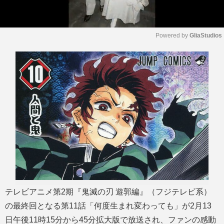
Powered by 
GliaStudios
M
u
t
e
テレビアニメ第2期『鬼滅の刃 遊郭編』（フジテレビ系）
の最終回となる第11話「何度生まれ変わっても」が2月13
日午後11時15分から45分拡大版で放送され、ファンの感動