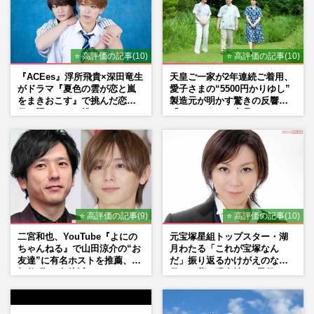
⭐ 高評価の記事(10)
⭐ 高評価の記事(10)
『ACEes』浮所飛貴×深田竜生
天皇ご一家が2年連続ご着用、
がドラマ『夏色の雲が恋と嵐
愛子さまの“5500円かりゆし”
をまきおこす』で挑んだ恋人
製造元が明かす驚きの反響
役、照れながら挑んだキュン
「まさかうちの商品とは…」
シーン秘話
⭐ 高評価の記事(9)
⭐ 高評価の記事(10)
二宮和也、YouTube『よにの
元宝塚星組トップスター・湖
ちゃんねる』で山田涼介の“お
月わたる「これが宝塚なん
友達”に有名ホストを推薦、歌
だ」振り返るかけがえのない
舞伎町に“急接近”でファン
日々、夢の現在地と“男役”へ
「関わらないで！」
の思い