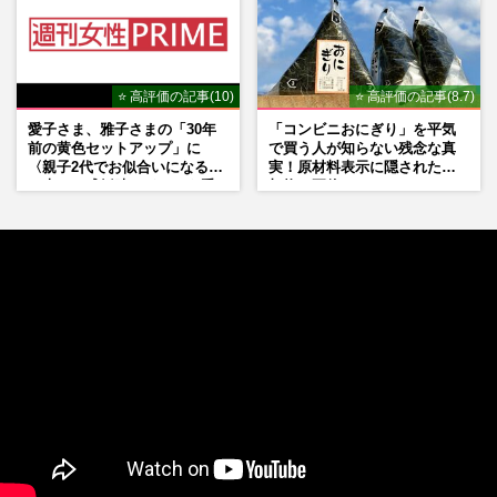
⭐ 高評価の記事(10)
⭐ 高評価の記事(8.7)
愛子さま、雅子さまの「30年
「コンビニおにぎり」を平気
前の黄色セットアップ」に
で買う人が知らない残念な真
〈親子2代でお似合いになる〉
実！原材料表示に隠された添
の声、ご成婚時のドレスも手
加物の正体
がけた森英恵さんとの絆