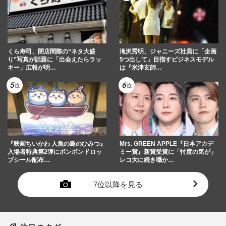
くら寿司、閉店間際の“ネタ大盛
滝沢秀明、ジャニーズ社員に「企画
り”写真が話題に「出会えたらラッ
5つ出して」目指すビジネスモデル
キー」広報が明…
は『米津玄師…
『映画ちいかわ 人魚の島のひみつ』
Mrs. GREEN APPLE『日本アカデ
入場者特典第2弾にボンボンドロッ
ミー賞』新賞受賞に「忖度の気が」
プシール配布…
レコ大に続き囁か…
7位以降を見る