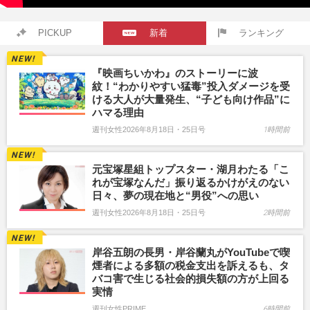
PICKUP
新着
ランキング
『映画ちいかわ』のストーリーに波
紋！“わかりやすい猛毒”投入ダメージを受
ける大人が大量発生、“子ども向け作品”に
ハマる理由
週刊女性2026年8月18日・25日号
1時間前
元宝塚星組トップスター・湖月わたる「こ
れが宝塚なんだ」振り返るかけがえのない
日々、夢の現在地と“男役”への思い
週刊女性2026年8月18日・25日号
2時間前
岸谷五朗の長男・岸谷蘭丸がYouTubeで喫
煙者による多額の税金支出を訴えるも、タ
バコ害で生じる社会的損失額の方が上回る
実情
週刊女性PRIME
6時間前