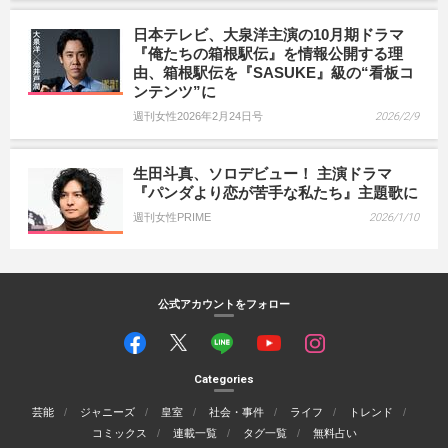
日本テレビ、大泉洋主演の10月期ドラマ
『俺たちの箱根駅伝』を情報公開する理
由、箱根駅伝を『SASUKE』級の“看板コ
ンテンツ”に
週刊女性2026年2月24日号
2026/2/9
生田斗真、ソロデビュー！ 主演ドラマ
『パンダより恋が苦手な私たち』主題歌に
週刊女性PRIME
2026/1/10
公式アカウントをフォロー
Categories
芸能
ジャニーズ
皇室
社会・事件
ライフ
トレンド
コミックス
連載一覧
タグ一覧
無料占い