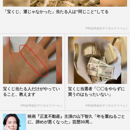
ャニーズ”の亀梨和也「流出元…
『週刊女性』編集部
2026/8/6
「宝くじ、運じゃなかった」当たる人は“同じこと”してる
村重杏奈が熱愛！ お相手は人気DJ兼モデ
PR(合同会社デジタルファーム )
ル・井上ヤマト《2026年8月Choice》
『週刊女性』編集部
2026/8/6
宝くじ当たる人だけがやってい
宝くじ当選者「〇〇をやらずに
ること、教えます
買うのはもったいない」
PR(合同会社デジタルファーム )
PR(合同会社デジタルファーム )
映画『正直不動産』主演の山下智久「年を重ねるごと
に、諦めが悪くなった」芸歴30周...