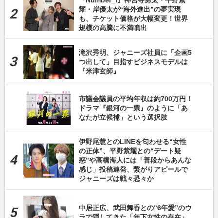
『Number_i』神宮寺勇太・平野紫
耀・岸優太が“海外進出”の夢実現
も、チケット価格が大幅変更！世界
規模の高騰に不満噴出
滝沢秀明、ジャニーズ社員に「企画5
つ出して」目指すビジネスモデルは
『米津玄師』
市議会議員の平均年収は約700万円！
ドラマ『銀河の一票』のように「あ
なたが立候補」という選択肢
伊野尾慧とのLINEを匂わせる“女性
の正体”、平野紫耀との“デート疑
惑”や高橋海人には「普段からあんな
感じ」投稿連発、繋がりアピールで
ジャニーズは戦々恐々か
中居正広、武田舞香との“6年愛”のウ
ラで隠してきた「年下女性の存在」