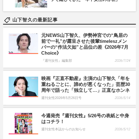
山下智久の最新記事
元NEWS山下智久、伊勢神宮での“鳥居の
前で一礼”が露呈させた後輩timeleszメン
バーの“作法欠如”と品位の差《2026年7月
Choice》
『週刊女性』編集部
2026/7/24
映画『正直不動産』主演の山下智久「年を
重ねるごとに、諦めが悪くなった」芸歴30
周年で語った「独立して…」正直なホンネ
週刊女性2026年5月26日号
2026/5/14
今週発売『週刊女性』5/26号の表紙と中身
はコチラ！
週刊女性本誌からのお知らせ
2026/5/12