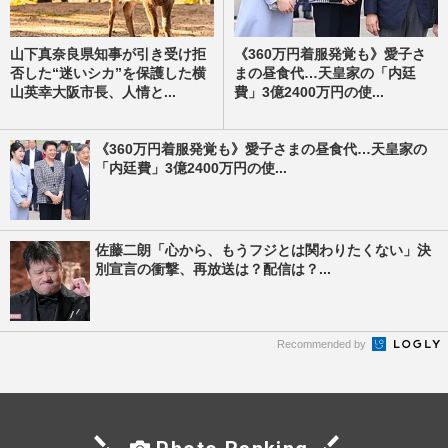
山下真奈良県知事が引き受け拒
《360万円着服発覚も》愛子さ
否した“迷いシカ”を保護した横
まの昼食代…天皇家の「内廷
山英幸大阪市長、人情と...
費」3億2400万円の使...
《360万円着服発覚も》愛子さまの昼食代…天皇家の
「内廷費」3億2400万円の使...
佐藤二朗「心から、もうフジとは関わりたくない」決
別宣言の衝撃、再放送は？配信は？...
Recommended by