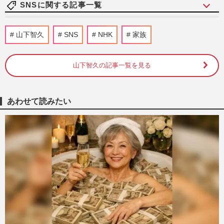
SNSに関する記事一覧
くら寿司、閉店間際の“ネタ大盛り”写真が
山下智久
SNS
NHK
家族
話題に「出会えたらラッキー」広報が明か
した“幻サービス”『得…
週刊女性PRIME
2026/8/7
山下智久の記事一覧を見る
阪神タイガース・元山飛優の落球エラーに
DeNA・牧秀悟もビックリ！2連覇目指す
あわせて読みたい
藤川球児監督の“泣きどころ…
週刊女性PRIME
2026/8/7
ぱーてぃーちゃん・信子、衝撃のすっぴん
姿に《ギャルメイクよりいい》の声…“お
嬢様な素顔”とのギャップ…
週刊女性PRIME
2026/8/6
SixTONES田中樹のプライベートLINEと
写真が流出で流れ弾を食らった“優等生ジ