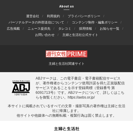
About us
運営会社
利用規約
プライバシーポリシー
パーソナルデータの外部送信について
コンテンツ制作・編集ポリシー
広告掲載
ニュース提供先
タレコミ
採用情報
お知らせ一覧
お問い合わせ
主婦と生活社公式サイト
主婦と生活社関連サイト
ABJマークは、この電子書店・電子書籍配信サービス
が、著作権者からコンテンツ使用許諾を得た正規版配信
サービスであることを示す登録商標（登録番号 第
6091713号）です。ABJマークについて、詳しくはこち
らを御覧ください。
https://aebs.or.jp/
本サイトに掲載されているすべての⽂章・撮影写真の著作権は主婦と⽣活
社に帰属します。
他サイトや他媒体への無断転載・複製⾏為は固く禁⽌します。