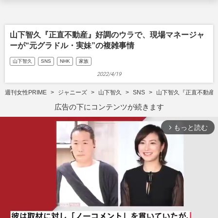
山下智久『正直不動産』好調のウラで、現場マネージャ
ーが“元グラドル・実妹”の複雑事情
山下智久
SNS
NHK
家族
2022/4/19
週刊女性PRIME
ジャニーズ
山下智久
SNS
山下智久『正直不動産
広告の下にコンテンツが続きます
もっと読む
arrow_forward_ios