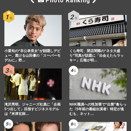
Photo Ranking
小栗旬の“非公表長女”が顔隠しデビ
くら寿司、閉店間際の“ネタ大盛
ュー、透ける山田優の「スーパーモ
り”写真が話題に「出会えたらラッ
デルに」野…
キー」広報が明…
滝沢秀明、ジャニーズ社員に「企画
NHK職員への性加害で“出禁”食らっ
5つ出して」目指すビジネスモデル
た〈5年前の番組出演者〉特定が進
は『米津玄師…
むも、ネット…