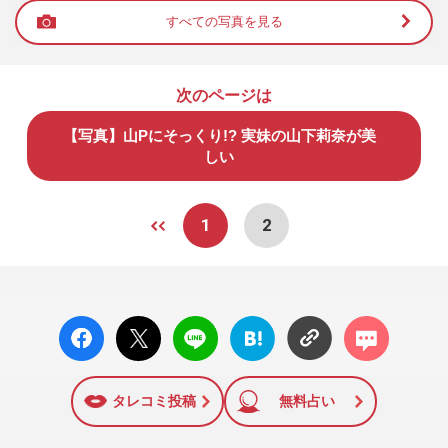
すべての写真を見る
次のページは
【写真】山Pにそっくり!? 実妹の山下莉奈が美
しい
1
2
facebo
X ポス
LINE
はてな
コメン
ok い
ト
ブック
ト
いね
マーク
に追加
タレコミ投稿
無料占い