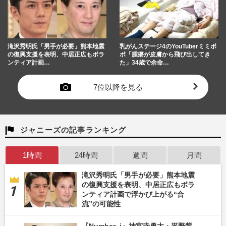
滝沢秀明氏「男手が必要」熊本地震
乳がんステージ4のYouTuberミミポ
の復興支援を表明、中居正広もボラ
ポ「腫瘍が皮膚から飛び出してき
ンティア計画…
た」34歳で余命…
7位以降を見る
ジャニーズの記事ランキング
1時間
24時間
週間
月間
滝沢秀明氏「男手が必要」熊本地震
の復興支援を表明、中居正広もボラ
ンティア計画で浮かび上がる“合
流”の可能性