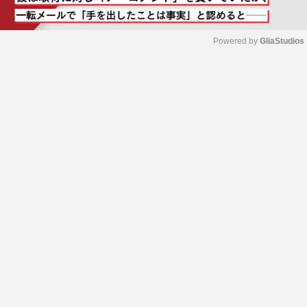
Powered by 
GliaStudios
M
u
t
e