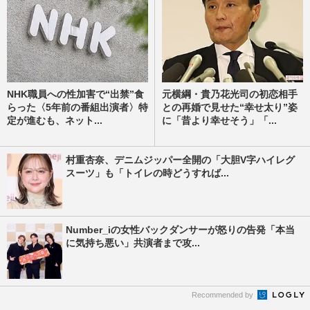
NHK職員への性加害で“出禁”食
元横綱・貴乃花光司の初恋相手
らった〈5年前の番組出演者〉特
との再婚で見せた“幸せ太り”姿
定が進むも、ネット...
に「昔より幸せそう」「...
村重杏奈、デニムジッパー全開の「大胆V字ハイレグ
スーツ」も「トイレの時どうすれば...
Number_iの女性バックダンサーが怒りの告発「本当
に気持ち悪い」共演者まで攻...
Recommended by