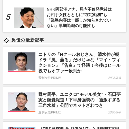
NHK阿部渉アナ、局内不倫発覚後は
お相手女性とともに“在宅勤務”も
「業務内容は一部しか知らされてい
ない」早期退職の可能性も
男優の最新記事
ニトリの「Nクールおじさん」清水伸が朝
ドラ『風、薫る』だけじゃな『マイ・フィ
クション』『告白』で怪演！今後はヒール
役でもオファー殺到か
週刊女性PRIME
2026/8/8
野村周平、ユニクロ“モデル美女”・石田夢
実と熱愛報道！下半身強調の「過激すぎる
三角水着」公開でネットざわつき
週刊女性PRIME
2026/8/6
《TBS日曜劇場『VIVANT』》8時間3万円