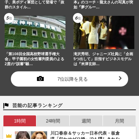
子、美ボディ軍団として登場で「抜
本』のコーチ・龍太さんの写真が突
群のスタイル…
如『夢グルー…
「第108回全国高校野球選手権大
滝沢秀明、ジャニーズ社員に「企画
会」甲子園初の女性審判委員のよる
5つ出して」目指すビジネスモデル
2度の“誤審”騒…
は『米津玄師…
7位以降を見る
芸能の記事ランキング
1時間
24時間
週間
月間
川口春奈＆サッカー日本代表・板倉
滉「匂わせゼロ婚」でも隠しきれな