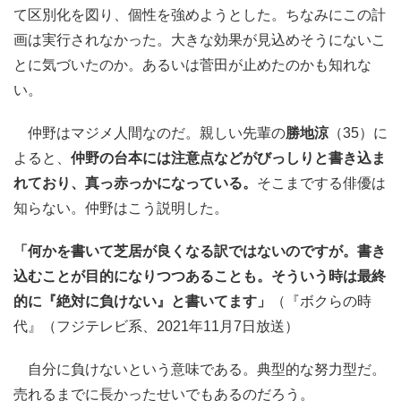
て区別化を図り、個性を強めようとした。ちなみにこの計
画は実行されなかった。大きな効果が見込めそうにないこ
とに気づいたのか。あるいは菅田が止めたのかも知れな
い。
仲野はマジメ人間なのだ。親しい先輩の
勝地涼
（35）に
よると、
仲野の台本には注意点などがびっしりと書き込ま
れており、真っ赤っかになっている。
そこまでする俳優は
知らない。仲野はこう説明した。
「何かを書いて芝居が良くなる訳ではないのですが。書き
込むことが目的になりつつあることも。そういう時は最終
的に『絶対に負けない』と書いてます」
（『ボクらの時
代』（フジテレビ系、2021年11月7日放送）
自分に負けないという意味である。典型的な努力型だ。
売れるまでに長かったせいでもあるのだろう。