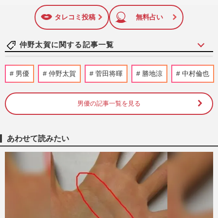
いね
マーク
特に関心の高い題材の記事を、WEB向けにリライトして配信
に追加
しています！
タレコミ投稿
無料占い
仲野太賀に関する記事一覧
NHK大河に『豊臣兄弟！』サブタイトル
男優
仲野太賀
菅田将暉
勝地涼
中村倫也
に昭和の“遊び心”か「ビートたけしも出て
ほしい」昭和世代の視聴者…
週刊女性PRIME
2026/5/31
男優の記事一覧を見る
《朝ドラ「理想の男性パートナー」ランキ
ングTOP10》『あんぱん』北村匠海、『あ
あわせて読みたい
さが来た』玉木宏らを抑え…
週刊女性2026年6月2日号
2026/5/19
『豊臣兄弟！』好評も「こんなはずで
は…」視聴率伸び悩みNHKから漏れる“不
満”、懸念は「大河ファン」離…
佐々木博之
2026/4/5