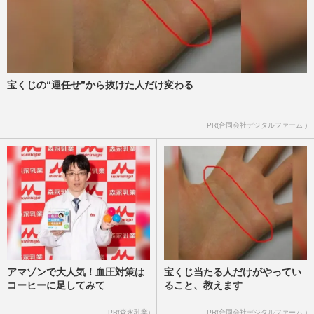
NHK大河『豊臣兄弟！』地獄の“フラグ乱
立”で視聴者悲鳴「エグすぎる」串刺し、
お家滅亡、一族皆殺し…
週刊女性PRIME
2026/3/31
宝くじの“運任せ”から抜けた人だけ変わる
NHK大河ドラマ『豊臣兄弟!』の時代は金
PR(合同会社デジタルファーム )
と銀にまみれた“バブル景気”!?「天下人の
必須条件」時代背景を評論…
週刊女性2026年4月7日・14日号
2026/3/29
アマゾンで大人気！血圧対策は
宝くじ当たる人だけがやってい
コーヒーに足してみて
ること、教えます
PR(森永乳業)
PR(合同会社デジタルファーム )