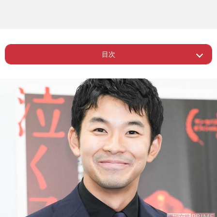
目次
Page 1
ー 自然な存在感を持つ仲野太賀
ー 仲野の演技力を認める同世代の俳優
Page 2
たち
ー 「太賀」から「仲野太賀」へ改名し
Page 3
た理由