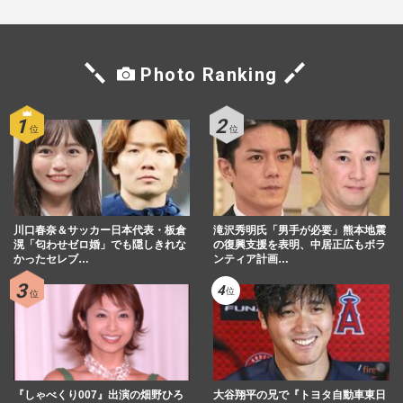
Photo Ranking
川口春奈＆サッカー日本代表・板倉
滝沢秀明氏「男手が必要」熊本地震
滉「匂わせゼロ婚」でも隠しきれな
の復興支援を表明、中居正広もボラ
かったセレブ…
ンティア計画…
『しゃべくり007』出演の畑野ひろ
大谷翔平の兄で『トヨタ自動車東日