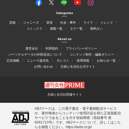
Categories
芸能
ジャニーズ
皇室
社会・事件
ライフ
トレンド
コミックス
連載一覧
タグ一覧
無料占い
About us
運営会社
利用規約
プライバシーポリシー
パーソナルデータの外部送信について
コンテンツ制作・編集ポリシー
広告掲載
ニュース提供先
タレコミ
採用情報
お知らせ一覧
お問い合わせ
主婦と生活社公式サイト
主婦と生活社関連サイト
ABJマークは、この電子書店・電子書籍配信サービス
が、著作権者からコンテンツ使用許諾を得た正規版配信
サービスであることを示す登録商標（登録番号 第
6091713号）です。ABJマークについて、詳しくはこち
らを御覧ください。
https://aebs.or.jp/