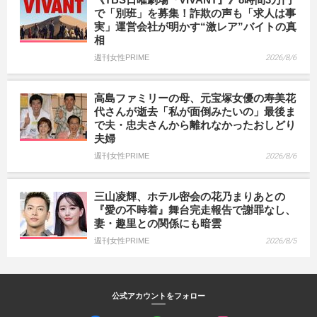
で「別班」を募集！詐欺の声も「求人は事
実」運営会社が明かす“激レア”バイトの真
相
週刊女性PRIME
2026/8/6
高島ファミリーの母、元宝塚女優の寿美花
代さんが逝去「私が面倒みたいの」最後ま
で夫・忠夫さんから離れなかったおしどり
夫婦
週刊女性PRIME
2026/8/6
三山凌輝、ホテル密会の花乃まりあとの
『愛の不時着』舞台完走報告で謝罪なし、
妻・趣里との関係にも暗雲
週刊女性PRIME
2026/8/5
公式アカウントをフォロー