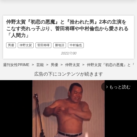
仲野太賀『初恋の悪魔』と『拾われた男』2本の主演を
こなす売れっ子ぷり、菅田将暉や中村倫也から愛される
「人間力」
男優
仲野太賀
菅田将暉
勝地涼
中村倫也
2022/7/30
週刊女性PRIME
芸能
男優
仲野太賀
仲野太賀『初恋の悪魔』と『
広告の下にコンテンツが続きます
もっと読む
arrow_forward_ios