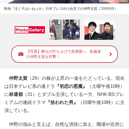
映画『泣く子はいねぇが』日本プレス向け会見での仲野太賀（'20年9月）
【写真】舞台の打ち上げで居酒屋へ、私服姿
の仲野太賀を目撃！
仲野太賀
（29）の株が上昇の一途をたどっている。現在
は日本テレビ系の連ドラ
『初恋の悪魔』
（土曜午後10時）
に
林遣都
（31）とダブル主演している一方、NHK-BSプレ
ミアムの連続ドラマ
『拾われた男』
（日曜午後10時）に主
演している。
仲野の強みと言えば、自然な演技に加え、職場や近所に