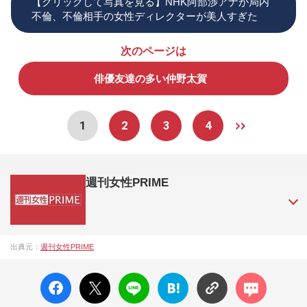
【クリックして写真を見る】NHK阿部渉アナが局内
不倫、不倫相手の女性ディレクターが美人すぎた
次のページは
俳優友達の多い仲野太賀
1
2
3
4
週刊女性PRIME
『週刊女性PRIME（シュージョプライム）』は、2015年（平
出典元：
週刊女性PRIME
成27年）1月に開設された主婦と生活社が運営する日本のニュ
ースサイトです。『週刊女性PRIME』編集者が担当する連載
facebo
X ポス
LINE
はてな
コメン
陣の執筆記事を配信するほか、女性週刊誌『週刊女性』の誌
ok い
ト
ブック
ト
面に掲載された記事から、インターネット利用者層にとって