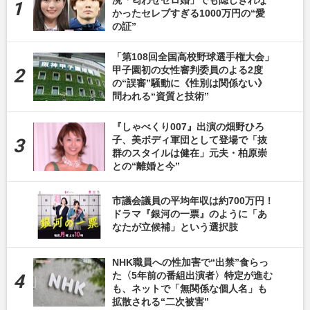
かったセレブすぎる1000万円の“愛
の証”
「第108回全国高校野球選手権大会」
甲子園初の女性審判委員のよる2度
の“誤審”騒動に《性別は関係ない》
問われる“資質と技術”
『しゃべくり007』出演の畑野ひろ
子、美ボディ軍団として登場で「抜
群のスタイルは健在」元夫・柏原崇
との“離婚と今”
市議会議員の平均年収は約700万円！
ドラマ『銀河の一票』のように「あ
なたが立候補」という選択肢
NHK職員への性加害で“出禁”食らっ
た〈5年前の番組出演者〉特定が進む
も、ネットで「無関係な個人名」も
拡散される“二次被害”