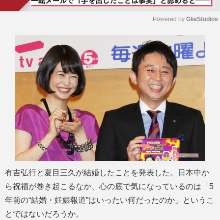
Powered by 
GliaStudios
M
u
t
e
有吉弘行と夏目三久が結婚したことを発表した。日本中か
ら祝福が巻き起こるなか、心の底で気になっているのは「5
年前の“結婚・妊娠報道”はいったい何だったのか」というこ
とではないだろうか。