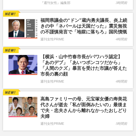
『週刊女性』編集部
3時間前
福岡県議会の“ドン”蔵内勇夫議長、炎上続
きの中「ネパールは天国だった」震災無視
の不謹慎発言で「地獄に落ちろ」国民憤慨
週刊女性PRIME
4時間前
【横浜・山中竹春市長がパワハラ認定】
「あのデブ」「あいつポンコツだから」
「人間のクズ」暴言を受けた市議が答えた
市長の裏の顔
週刊女性PRIME
4時間前
高島ファミリーの母、元宝塚女優の寿美花
代さんが逝去「私が面倒みたいの」最後ま
で夫・忠夫さんから離れなかったおしどり
夫婦
週刊女性PRIME
5時間前