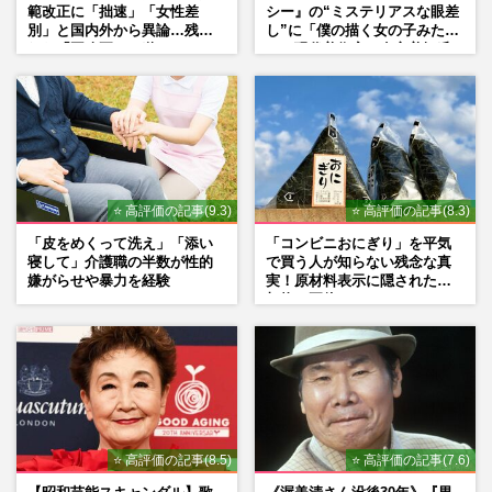
範改正に「拙速」「女性差
シー』の“ミステリアスな眼差
別」と国内外から異論…残さ
し”に「僕の描く女の子みた
れた「再改正」の道
い」現代美術家・奈良美智氏
もSNSで“公認”
⭐ 高評価の記事(9.3)
⭐ 高評価の記事(8.3)
「皮をめくって洗え」「添い
「コンビニおにぎり」を平気
寝して」介護職の半数が性的
で買う人が知らない残念な真
嫌がらせや暴力を経験
実！原材料表示に隠された添
加物の正体
⭐ 高評価の記事(8.5)
⭐ 高評価の記事(7.6)