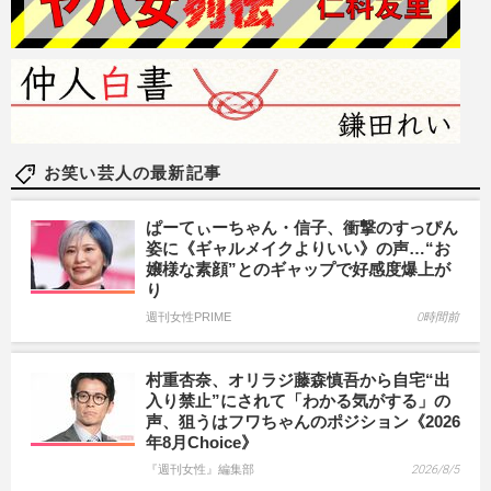
お笑い芸人の最新記事
ぱーてぃーちゃん・信子、衝撃のすっぴん
姿に《ギャルメイクよりいい》の声…“お
嬢様な素顔”とのギャップで好感度爆上が
り
週刊女性PRIME
0時間前
村重杏奈、オリラジ藤森慎吾から自宅“出
入り禁止”にされて「わかる気がする」の
声、狙うはフワちゃんのポジション《2026
年8月Choice》
『週刊女性』編集部
2026/8/5