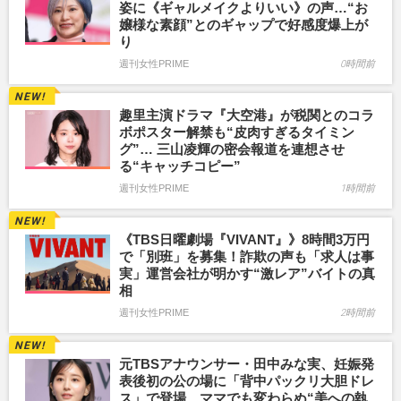
姿に《ギャルメイクよりいい》の声…“お
嬢様な素顔”とのギャップで好感度爆上が
り
週刊女性PRIME
0時間前
趣里主演ドラマ『大空港』が税関とのコラ
ボポスター解禁も“皮肉すぎるタイミン
グ”… 三山凌輝の密会報道を連想させ
る“キャッチコピー”
週刊女性PRIME
1時間前
《TBS日曜劇場『VIVANT』》8時間3万円
で「別班」を募集！詐欺の声も「求人は事
実」運営会社が明かす“激レア”バイトの真
相
週刊女性PRIME
2時間前
元TBSアナウンサー・田中みな実、妊娠発
表後初の公の場に「背中パックリ大胆ドレ
ス」で登場、ママでも変わらぬ“美への執