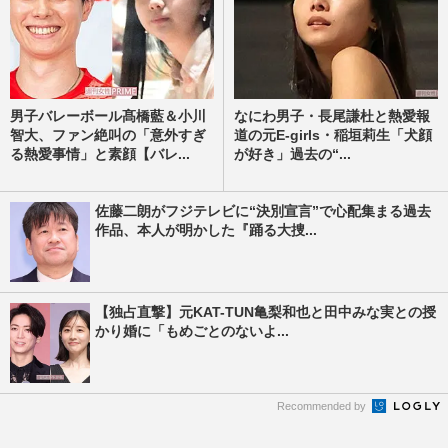
男子バレーボール髙橋藍＆小川
なにわ男子・長尾謙杜と熱愛報
智大、ファン絶叫の「意外すぎ
道の元E-girls・稲垣莉生「犬顔
る熱愛事情」と素顔【バレ...
が好き」過去の“...
佐藤二朗がフジテレビに“決別宣言”で心配集まる過去
作品、本人が明かした『踊る大捜...
【独占直撃】元KAT-TUN亀梨和也と田中みな実との授
かり婚に「もめごとのないよ...
Recommended by