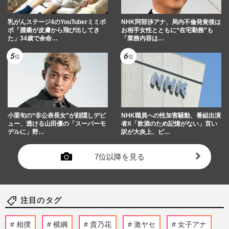
乳がんステージ4のYouTuberミミポ
NHK阿部渉アナ、局内不倫発覚後は
ポ「腫瘍が皮膚から飛び出してき
お相手女性とともに“在宅勤務”も
た」34歳で余命…
「業務内容は…
小栗旬の“非公表長女”が顔隠しデビ
NHK職員への性加害騒動、番組出演
ュー、透ける山田優の「スーパーモ
者X「飲酒のため記憶がない」言い
デルに」野…
訳が大炎上、ピ…
7位以降を見る
注目のタグ
相撲
横綱
貴乃花
激ヤセ
女子アナ