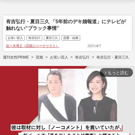
有吉弘行・夏目三久 「5年前のデキ婚報道」にテレビが
触れない“ブラック事情”
お笑い芸人
有吉弘行
夏目三久
恋愛・結婚
佐々木博之（芸能ジャーナリスト）
2021/4/7
週刊女性PRIME
芸能
お笑い芸人
有吉弘行
有吉弘行・夏目三久 「
もっと読む
arrow_forward_ios