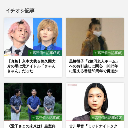
イチオシ記事
⭐ 高評価の記事(7.8)
⭐ 高評価の記事(8)
【真相】京本大我＆佐久間大
黒柳徹子「2億円老人ホーム」
介の母は元アイドル「きゃん
へのお引越しに関心 2025年
きゃん」だった
に迎える番組50周年で勇退か
⭐ 高評価の記事(9)
⭐ 高評価の記事(9.2)
《愛子さまの未来は》皇室典
古川琴音『ミッドナイトタク