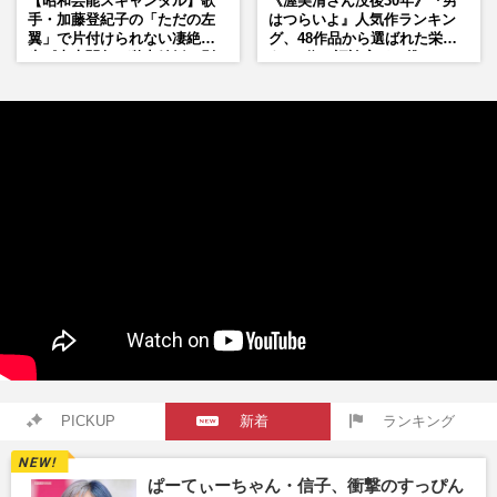
【昭和芸能スキャンダル】歌
《渥美清さん没後30年》『男
手・加藤登紀子の「ただの左
はつらいよ』人気作ランキン
翼」で片付けられない凄絶半
グ、48作品から選ばれた栄え
生《東大闘争、獄中結婚、別
ある1位と評論家イチ推し
荘で内ゲバ事件》
の“神作”は
PICKUP
新着
ランキング
ぱーてぃーちゃん・信子、衝撃のすっぴん