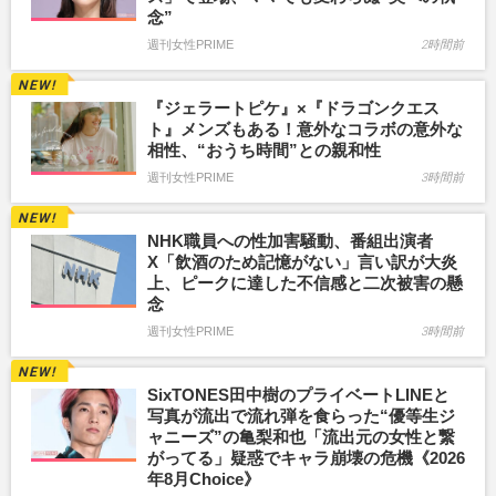
念”
週刊女性PRIME
2時間前
『ジェラートピケ』×『ドラゴンクエス
ト』メンズもある！意外なコラボの意外な
相性、“おうち時間”との親和性
週刊女性PRIME
3時間前
NHK職員への性加害騒動、番組出演者
X「飲酒のため記憶がない」言い訳が大炎
上、ピークに達した不信感と二次被害の懸
念
週刊女性PRIME
3時間前
SixTONES田中樹のプライベートLINEと
写真が流出で流れ弾を食らった“優等生ジ
ャニーズ”の亀梨和也「流出元の女性と繋
がってる」疑惑でキャラ崩壊の危機《2026
年8月Choice》