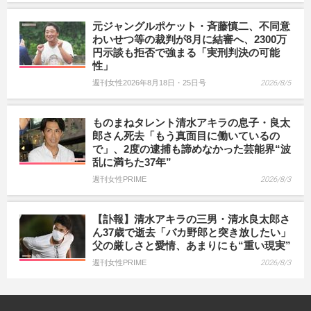
元ジャングルポケット・斉藤慎二、不同意
わいせつ等の裁判が8月に結審へ、2300万
円示談も拒否で強まる「実刑判決の可能
性」
週刊女性2026年8月18日・25日号
2026/8/5
ものまねタレント清水アキラの息子・良太
郎さん死去「もう真面目に働いているの
で」、2度の逮捕も諦めなかった芸能界“波
乱に満ちた37年”
週刊女性PRIME
2026/8/3
【訃報】清水アキラの三男・清水良太郎さ
ん37歳で逝去「バカ野郎と突き放したい」
父の厳しさと愛情、あまりにも“重い現実”
週刊女性PRIME
2026/8/3