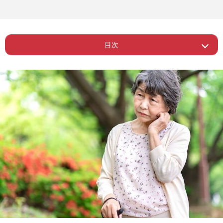
目次
ー 後見制度で相談しに来るのは女性が8
Page 1
割
Page 2
ー プロの後見人が起こしたトラブル
Page 3
ー 成年後見制度の種類と違い