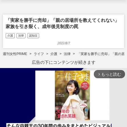
「実家を勝手に売却」「親の居場所を教えてくれない」
家族を引き裂く、成年後見制度の罠
介護
法律
認知症
2022/8/7
週刊女性PRIME
ライフ
介護
法律
「実家を勝手に売却」「親の居
広告の下にコンテンツが続きます
もっと読む
arrow_forward_ios