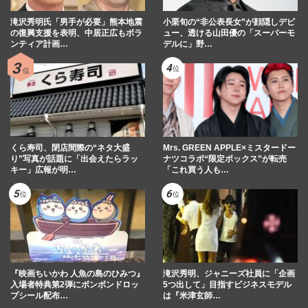
滝沢秀明氏「男手が必要」熊本地震
小栗旬の“非公表長女”が顔隠しデビ
の復興支援を表明、中居正広もボラ
ュー、透ける山田優の「スーパーモ
ンティア計画…
デルに」野…
くら寿司、閉店間際の“ネタ大盛
Mrs. GREEN APPLE×ミスタードー
り”写真が話題に「出会えたらラッ
ナツコラボ“限定ボックス”が転売
キー」広報が明…
「これ買う人も…
『映画ちいかわ 人魚の島のひみつ』
滝沢秀明、ジャニーズ社員に「企画
入場者特典第2弾にボンボンドロッ
5つ出して」目指すビジネスモデル
プシール配布…
は『米津玄師…