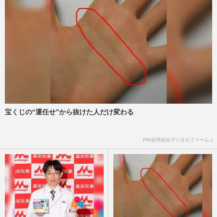
自転車の『交通反則通告制度』で相次ぐ
《青切符切られた》真偽不明のSNS投稿、
「4月1日」エイプリルフール…
週刊女性PRIME
2026/4/1
4月から適用の自転車ルール“違反113項
目”に批判殺到、求められる専用レーン整
備と「LUUPの取り締まり」
週刊女性PRIME
2026/3/31
宝くじの“運任せ”から抜けた人だけ変わる
自転車にも導入される『交通反則通告制
PR(合同会社デジタルファーム )
度』は日常ルールを変える？「違反したら
すぐ青切符」ではない実情と…
週刊女性PRIME
2026/3/30