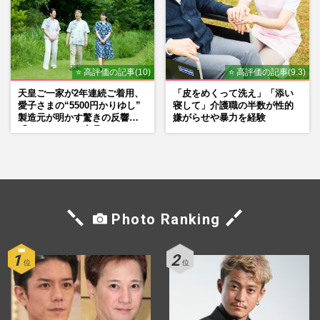
⭐ 高評価の記事(10)
⭐ 高評価の記事(9.3)
天皇ご一家が2年連続ご着用、
「皮をめくって洗え」「添い
愛子さまの“5500円かりゆし”
寝して」介護職の半数が性的
製造元が明かす驚きの反響
嫌がらせや暴力を経験
「まさかうちの商品とは…」
Photo Ranking