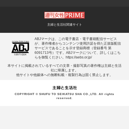
主婦と生活社関連サイト
ABJマークは、この電子書店・電子書籍配信サービス
が、著作権者からコンテンツ使用許諾を得た正規版配信
サービスであることを示す登録商標（登録番号 第
6091713号）です。ABJマークについて、詳しくはこち
らを御覧ください。
https://aebs.or.jp/
本サイトに掲載されているすべての⽂章・撮影写真の著作権は主婦と⽣活
社に帰属します。
他サイトや他媒体への無断転載・複製⾏為は固く禁⽌します。
COPYRIGHT © SHUFU TO SEIKATSU SHA CO.,LTD. All rights
reserved.