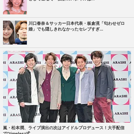
川口春奈＆サッカー日本代表・板倉滉「匂わせゼロ
婚」でも隠しきれなかったセレブすぎ...
嵐・松本潤、ライブ演出の次はアイドルプロデュース！大手配信
で“timelesz式...