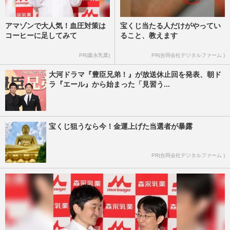
アマゾンで大人気！血圧対策は
宝くじ当たる人だけがやってい
コーヒーに足してみて
ること、教えます
PR(森永乳業)
PR(合同会社デジタルファーム )
大河ドラマ『豊臣兄弟！』が放送休止回を発表、朝ド
ラ『エール』から始まった「見習う...
宝くじ狙うなら今！金運上げた当選者が暴露
PR(合同会社デジタルファーム )