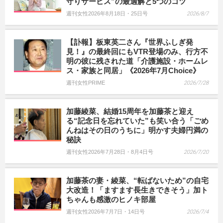
守りサービス”の最適解と5つのコツ
週刊女性2026年8月18日・25日号
2026/8/7
【訃報】板東英二さん『世界ふしぎ発
見！』の最終回にもVTR登場のみ、行方不
明の彼に残された道「介護施設・ホームレ
ス・家族と同居」《2026年7月Choice》
週刊女性PRIME
2026/7/28
加藤綾菜、結婚15周年を加藤茶と迎え
る“記念日を忘れていた”も笑い合う「ごめ
んねはその日のうちに」明かす夫婦円満の
秘訣
週刊女性2026年7月28日・8月4日号
2026/7/20
加藤茶の妻・綾菜、“転ばないため”の自宅
大改造！「ますます長生きできそう」加ト
ちゃんも感激のヒノキ部屋
週刊女性2026年7月7日・14日号
2026/7/4