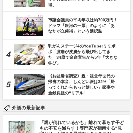
得」
市議会議員の平均年収は約700万円！
ドラマ『銀河の一票』のように「あ
なたが立候補」という選択肢
乳がんステージ4のYouTuberミミポ
ポ「腫瘍が皮膚から飛び出してき
た」34歳で余命宣告から5年「大きな
学び」
《お盆帰省調査》親・祖父母世代の
帰省の本音、しんどい派は32%「帰
ってくれたらもっと嬉しい」家事や
金銭負担の“リアル”
介護の最新記事
「親が倒れているかも」離れて暮らす子ど
もの不安を減らす！専門家が指南する“見