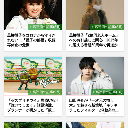
⭐ 高評価の記事(8.5)
⭐ 高評価の記事(8.5)
黒柳徹子をコロナから守りき
黒柳徹子「2億円老人ホーム」
れない…『徹子の部屋』収録
へのお引越しに関心 2025年
再休止の危機
に迎える番組50周年で勇退か
⭐ 高評価の記事(9.5)
⭐ 高評価の記事(10)
『ゼスプリキウイ』母猫CMが
山田涼介が『一次元の挿し
「泣けてしまう」話題沸騰、
木』で魅せる新境地「キラキ
プランナーが明かした「親に
ラしたフィルターが1枚外れて
連絡したくなる」制作秘話
くれたら」アイドル像を封印
した覚悟