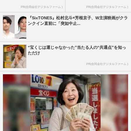
PR(合同会社デジタルファーム )
PR(合同会社デジタルファーム )
『SixTONES』松村北斗×芳根京子、W主演映画がクラ
ンクイン直前に「突如中止...
“宝くじは運じゃなかった”当たる人の“共通点”を知っ
ただけ
PR(合同会社デジタルファーム )