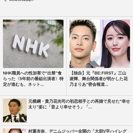
NHK職員への性加害で“出禁”食
【独自】元『BE:FIRST』三山
らった〈5年前の番組出演者〉特
凌輝、舞台関係者が明かした花
定が進むも、ネット...
乃まりあ“密会報道...
元横綱・貴乃花光司の初恋相手との再婚で見せた“幸せ
太り”姿に「昔より幸せそう」「...
村重杏奈、デニムジッパー全開の「大胆V字ハイレグ