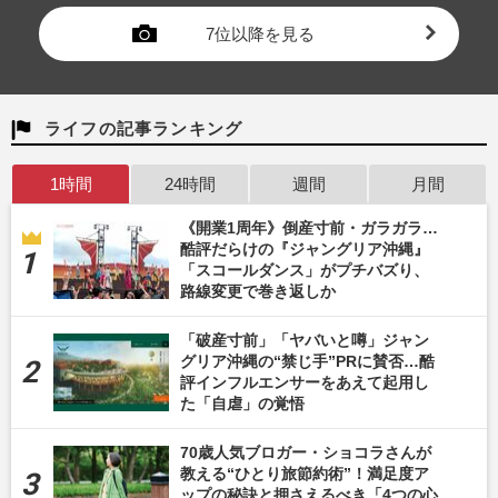
7位以降を見る
ライフの記事ランキング
1時間
24時間
週間
月間
《開業1周年》倒産寸前・ガラガラ…
酷評だらけの『ジャングリア沖縄』
「スコールダンス」がプチバズり、
路線変更で巻き返しか
「破産寸前」「ヤバいと噂」ジャン
グリア沖縄の“禁じ手”PRに賛否…酷
評インフルエンサーをあえて起用し
た「自虐」の覚悟
70歳人気ブロガー・ショコラさんが
教える“ひとり旅節約術”！満足度ア
ップの秘訣と押さえるべき「4つの心