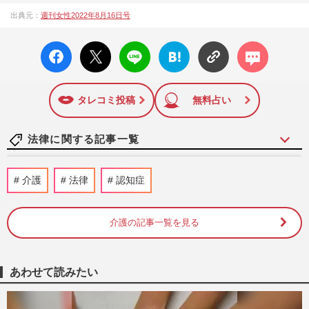
1957年3月6日に日本で最初に創刊された女性週刊誌。芸能ゴ
出典元：
週刊女性2022年8月16日号
シップや事件、皇室の話題、感動ドキュメント、美容・健
康・グルメ・占いに関する情報を発信している。2017年12月
facebo
X ポス
LINE
はてな
コメン
12日号で「眞子さま嫁ぎ先の“義母”が抱える400万円超の“借金
ok い
ト
ブック
ト
トラブル”」報道をスクープ。この一報から約2か月後、宮内庁
いね
マーク
は結婚延期を発表。同記事は2018年の「編集者が選ぶ雑誌ジ
に追加
ャーナリズム賞」大賞を受賞した。毎週火曜日発売。
タレコミ投稿
無料占い
法律に関する記事一覧
広島県呉市で高校生から〈自転車反則金
介護
法律
認知症
2000円を騙し取る〉詐欺被害が発生、警察
が違反防止の指導を義務とし…
週刊女性PRIME
2026/4/11
介護の記事一覧を見る
中山美穂さんの“約20億円”遺産「相続放
棄」報道、参政党議員の問題提起に賛否も
あわせて読みたい
ひろゆき氏は「頭が悪い」…
週刊女性PRIME
2026/4/10