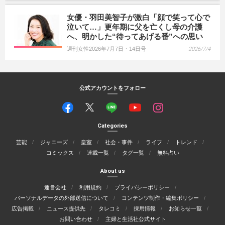
女優・羽田美智子が激白「顔で笑って心で
泣いて…」更年期に父を亡くし母の介護
へ、明かした“待ってあげる番”への思い
週刊女性2026年7月7日・14日号
2026/7/4
公式アカウントをフォロー
Categories
芸能
ジャニーズ
皇室
社会・事件
ライフ
トレンド
コミックス
連載一覧
タグ一覧
無料占い
About us
運営会社
利用規約
プライバシーポリシー
パーソナルデータの外部送信について
コンテンツ制作・編集ポリシー
広告掲載
ニュース提供先
タレコミ
採用情報
お知らせ一覧
お問い合わせ
主婦と生活社公式サイト