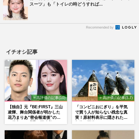
スーツ」も「トイレの時どうすれば...
Recommended by
イチオシ記事
⭐ 高評価の記事(10)
⭐ 高評価の記事(8.7)
【独自】元『BE:FIRST』三山
「コンビニおにぎり」を平気
凌輝、舞台関係者が明かした
で買う人が知らない残念な真
花乃まりあ“密会報道後”の呆
実！原材料表示に隠された添
れ発言と、『愛の不時着』の
加物の正体
劇場が答えた共演舞台の行方