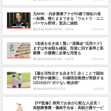
元NHK・内多勝康アナが53歳で福祉の道
へ転職、寝たままできる「ウルトラ・ユニ
バーサル野球」普及に挑戦
週刊女性2026年3月24日・31日号
2026/3/21
《老後を生き抜く賢い“退職金”活用テク》
まずは年金額を確認、投資に回す基準と医
療費・介護費に必要な用意も
週刊女性2026年3月24日・31日号
2026/3/21
【脳を活性化する歩き方】歩くことで認知
症予防や健康に、83歳現役教授が実践する
1日15分の“ボケない散歩術”
週刊女性2026年3月17日号
2026/3/8
【FP監修】病気でお金が心配な人必見！
高額療養費・傷病手当金・高額介護サービ