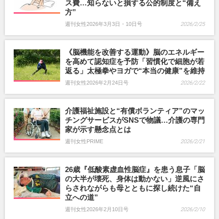
ス費…知らないと損する公的制度と“備え
方”
週刊女性2026年3月3日・10日号
2026/2/25
《脳機能を改善する運動》脳のエネルギー
を高めて認知症を予防「習慣化で細胞が若
返る」太極拳やヨガで“本当の健康”を維持
週刊女性2026年2月24日号
2026/2/22
介護福祉施設と“有償ボランティア”のマッ
チングサービスがSNSで物議…介護の専門
家が示す懸念点とは
週刊女性PRIME
2026/2/21
26歳『低酸素虚血性脳症』を患う息子「脳
の大半が壊死、身体は動かない」逆風にさ
らされながらも母とともに探し続けた“自
立への道”
週刊女性2026年2月10日号
2026/2/10