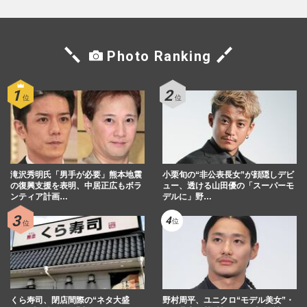
Photo Ranking
滝沢秀明氏「男手が必要」熊本地震
小栗旬の“非公表長女”が顔隠しデビ
の復興支援を表明、中居正広もボラ
ュー、透ける山田優の「スーパーモ
ンティア計画…
デルに」野…
くら寿司、閉店間際の“ネタ大盛
野村周平、ユニクロ“モデル美女”・