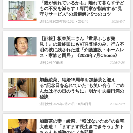
「親が倒れているかも」離れて暮らす子ど
もの不安を減らす！専門家が指南する“見
守りサービス”の最適解と5つのコツ
週刊女性2026年8月18日・25日号
2026/8/7
【訃報】板東英二さん『世界ふしぎ発
見！』の最終回にもVTR登場のみ、行方不
明の彼に残された道「介護施設・ホームレ
ス・家族と同居」《2026年7月Choice》
週刊女性PRIME
2026/7/28
加藤綾菜、結婚15周年を加藤茶と迎え
る“記念日を忘れていた”も笑い合う「ごめ
んねはその日のうちに」明かす夫婦円満の
秘訣
週刊女性2026年7月28日・8月4日号
2026/7/20
加藤茶の妻・綾菜、“転ばないため”の自宅
大改造！「ますます長生きできそう」加ト
ちゃんも感激のヒノキ部屋