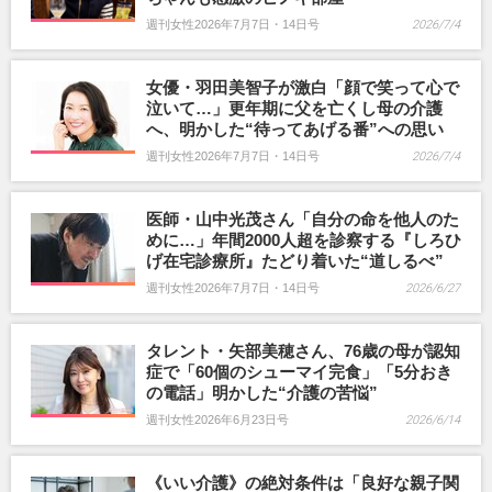
週刊女性2026年7月7日・14日号
2026/7/4
女優・羽田美智子が激白「顔で笑って心で
泣いて…」更年期に父を亡くし母の介護
へ、明かした“待ってあげる番”への思い
週刊女性2026年7月7日・14日号
2026/7/4
医師・山中光茂さん「自分の命を他人のた
めに…」年間2000人超を診察する『しろひ
げ在宅診療所』たどり着いた“道しるべ”
週刊女性2026年7月7日・14日号
2026/6/27
タレント・矢部美穂さん、76歳の母が認知
症で「60個のシューマイ完食」「5分おき
の電話」明かした“介護の苦悩”
週刊女性2026年6月23日号
2026/6/14
《いい介護》の絶対条件は「良好な親子関