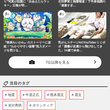
り”写真が話題に「出会えたらラッ
石田夢実と熱愛報道！下半身強調の
キー」広報が明…
「過激すぎ…
『映画ちいかわ』のストーリーに波
乳がんステージ4のYouTuberミミポ
紋！“わかりやすい猛毒”投入ダメー
ポ「腫瘍が皮膚から飛び出してき
ジを受ける…
た」34歳で余命…
7位以降を見る
注目のタグ
地震
中居正広
熊本震災
震災
滝沢秀明
ボランティア