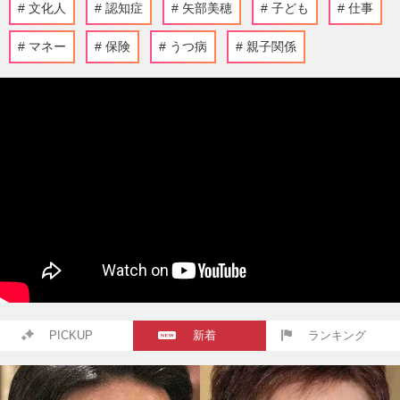
文化人
認知症
矢部美穂
子ども
仕事
マネー
保険
うつ病
親子関係
PICKUP
新着
ランキング