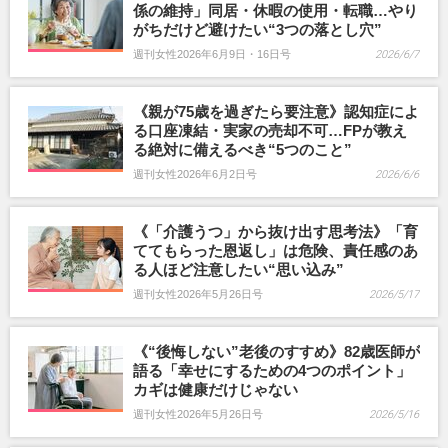
係の維持」同居・休暇の使用・転職…やり
がちだけど避けたい“3つの落とし穴”
週刊女性2026年6月9日・16日号
2026/6/7
《親が75歳を過ぎたら要注意》認知症によ
る口座凍結・実家の売却不可…FPが教え
る絶対に備えるべき“5つのこと”
週刊女性2026年6月2日号
2026/6/6
《「介護うつ」から抜け出す思考法》「育
ててもらった恩返し」は危険、責任感のあ
る人ほど注意したい“思い込み”
週刊女性2026年5月26日号
2026/5/17
《“後悔しない”老後のすすめ》82歳医師が
語る「幸せにするための4つのポイント」
カギは健康だけじゃない
週刊女性2026年5月26日号
2026/5/16