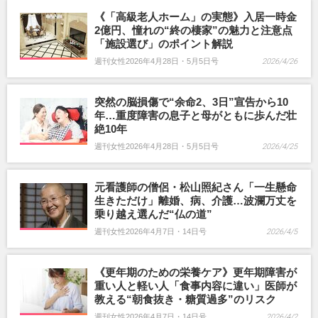
《「高級老人ホーム」の実態》入居一時金
2億円、憧れの“終の棲家”の魅力と注意点
「施設選び」のポイント解説
週刊女性2026年4月28日・5月5日号
2026/4/26
突然の脳損傷で“余命2、3日”宣告から10
年…重度障害の息子と母がともに歩んだ壮
絶10年
週刊女性2026年4月28日・5月5日号
2026/4/25
元看護師の僧侶・松山照紀さん「一生懸命
生きただけ」離婚、病、介護…波瀾万丈を
乗り越え選んだ“仏の道”
週刊女性2026年4月7日・14日号
2026/4/5
《更年期のための栄養ケア》更年期障害が
重い人と軽い人「食事内容に違い」医師が
教える“朝食抜き・糖質過多”のリスク
週刊女性2026年4月7日・14日号
2026/4/2