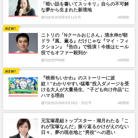
「暗い話を書いてスッキリ」自らの不可解
な夢から生まれた新境地
週刊女性2026年8月11日号
4時間前
ニトリの「Nクールおじさん」清水伸が朝
ドラ『風、薫る』だけじゃな『マイ・フィ
クション』『告白』で怪演！今後はヒール
役でもオファー殺到か
週刊女性PRIME
6時間前
『映画ちいかわ』のストーリーに波
紋！“わかりやすい猛毒”投入ダメージを受
ける大人が大量発生、“子ども向け作品”に
ハマる理由
週刊女性2026年8月18日・25日号
8時間前
元宝塚星組トップスター・湖月わたる「こ
れが宝塚なんだ」振り返るかけがえのない
日々、夢の現在地と“男役”への思い