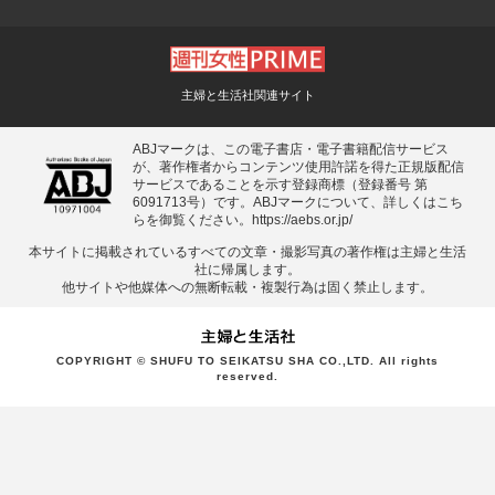
主婦と生活社関連サイト
ABJマークは、この電子書店・電子書籍配信サービス
が、著作権者からコンテンツ使用許諾を得た正規版配信
サービスであることを示す登録商標（登録番号 第
6091713号）です。ABJマークについて、詳しくはこち
らを御覧ください。
https://aebs.or.jp/
本サイトに掲載されているすべての⽂章・撮影写真の著作権は主婦と⽣活
社に帰属します。
他サイトや他媒体への無断転載・複製⾏為は固く禁⽌します。
COPYRIGHT © SHUFU TO SEIKATSU SHA CO.,LTD. All rights
reserved.