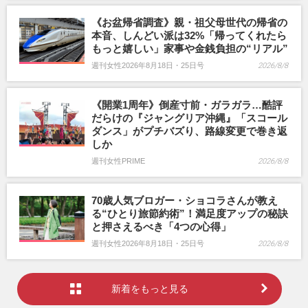
《お盆帰省調査》親・祖父母世代の帰省の
本音、しんどい派は32%「帰ってくれたら
もっと嬉しい」家事や金銭負担の“リアル”
週刊女性2026年8月18日・25日号
2026/8/8
《開業1周年》倒産寸前・ガラガラ…酷評
だらけの『ジャングリア沖縄』「スコール
ダンス」がプチバズり、路線変更で巻き返
しか
週刊女性PRIME
2026/8/8
70歳人気ブロガー・ショコラさんが教え
る“ひとり旅節約術”！満足度アップの秘訣
と押さえるべき「4つの心得」
週刊女性2026年8月18日・25日号
2026/8/8
新着をもっと見る