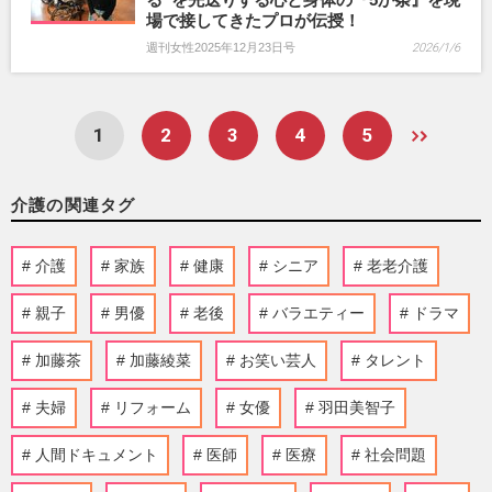
場で接してきたプロが伝授！
週刊女性2025年12月23日号
2026/1/6
1
2
3
4
5
介護の関連タグ
介護
家族
健康
シニア
老老介護
親子
男優
老後
バラエティー
ドラマ
加藤茶
加藤綾菜
お笑い芸人
タレント
夫婦
リフォーム
女優
羽田美智子
人間ドキュメント
医師
医療
社会問題