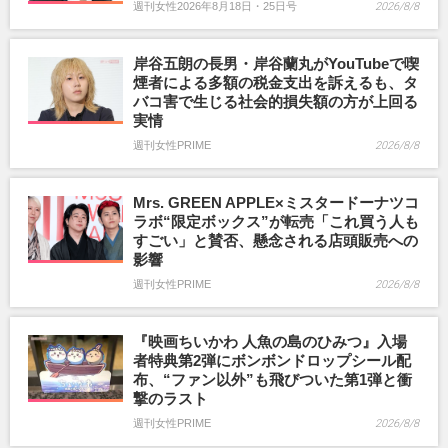
週刊女性2026年8月18日・25日号
2026/8/8
岸谷五朗の長男・岸谷蘭丸がYouTubeで喫
煙者による多額の税金支出を訴えるも、タ
バコ害で生じる社会的損失額の方が上回る
実情
週刊女性PRIME
2026/8/8
Mrs. GREEN APPLE×ミスタードーナツコ
ラボ“限定ボックス”が転売「これ買う人も
すごい」と賛否、懸念される店頭販売への
影響
週刊女性PRIME
2026/8/8
『映画ちいかわ 人魚の島のひみつ』入場
者特典第2弾にボンボンドロップシール配
布、“ファン以外”も飛びついた第1弾と衝
撃のラスト
週刊女性PRIME
2026/8/8