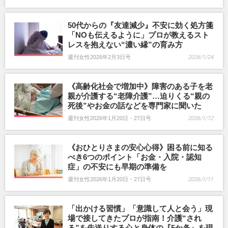
50代からの『友達減少』不安に効く処方箋
「NOも伝えるように」プロが教えるスト
レスを抱えない“濃い縁”の育み方
週刊女性2026年2月3日号
2026/1/24
《高齢化社会で増加中》障害のある子を老
親が介護する“老障介護”…迫りくる“親の
死後”やお金の話などを専門家に聞いた
週刊女性2026年1月20日・27日号
2026/1/12
《おひとりさまの安心心得》困る前に知る
べき6つのポイント「お金・入院・認知
症」の不安にも早期の準備を
週刊女性2026年1月20日・27日号
2026/1/11
「出かける習慣」「意識して人と会う」現
場で接してきたプロが指南！介護“され
る”を先送りする心と身体の『5か条』を現