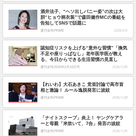
酒井法子、“ヘソ出しバニー姿”の次は大
胆“ヒョウ柄衣装”で森田健作MCの番組を
告知してSNSで話題に
週刊女性PRIME
2026/2/6
認知症リスクを上げる“意外な習慣”「換気
不足や座りっぱなし」老年医学医が教え
る、今日からできる生活習慣の見直し
週刊女性2026年2月10日号
2026/1/30
【れいわ】大石あきこ 党首討論で高市首
相と激論！ ルール逸脱発言に波紋
週刊女性PRIME
2026/1/28
「ナイトスクープ」炎上！ ヤングケアラ
ーと母親「米炊いて、7合」発言の波紋
週刊女性PRIME
2026/1/26