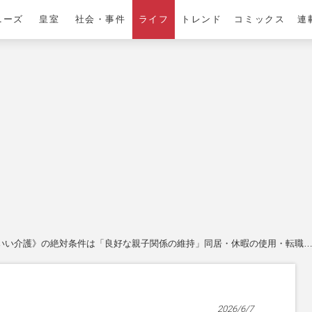
ニーズ
皇室
社会・事件
ライフ
トレンド
コミックス
連
いい介護》の絶対条件は「良好な親子関係の維持」同居・休暇の使用・転職…や
2026/6/7