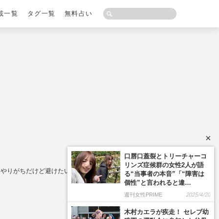
載一覧
タグ一覧
無料占い
×
口唇口蓋裂とトリーチャーコ
リンズ症候群の女性2人が語
りがちだけど避けたい“3つの落とし穴”
る“当事者の本音”「“障害は
個性”と言われると違…
週刊女性PRIME
2025/4/20
木村カエラが疾走！ セレブ幼