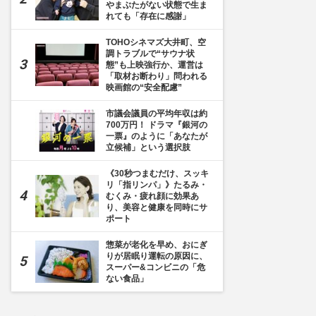
やまぶたがない状態で生ま
れても「存在に感謝」
TOHOシネマズ大井町、空
調トラブルで“サウナ状
態”も上映強行か、運営は
「取材お断わり」問われる
映画館の“安全配慮”
市議会議員の平均年収は約
700万円！ ドラマ『銀河の
一票』のように「あなたが
立候補」という選択肢
《30秒つまむだけ、スッキ
リ「指リンパ」》たるみ・
むくみ・疲れ顔に効果あ
り、美容と健康を同時にサ
ポート
惣菜が老化を早め、おにぎ
りが居眠り運転の原因に、
スーパー&コンビニの「危
ない食品」