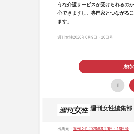
うな介護サービスが受けられるのか
心できますし、専門家とつながるこ
ます
」
週刊女性2026年6月9日・16日号
虐待
1
週刊女性編集部
1957年3月6日に日本で最初に創刊され
ト、美容・健康・グルメ・占いに関する情報を
出典元：
週刊女性2026年6月9日・16日号
母”が抱える400万円超の“借金トラブル”