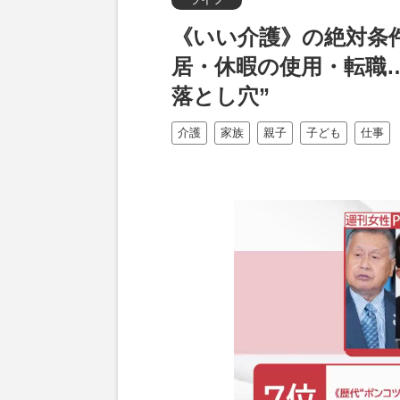
《いい介護》の絶対条
居・休暇の使用・転職
落とし穴”
介護
家族
親子
子ども
仕事