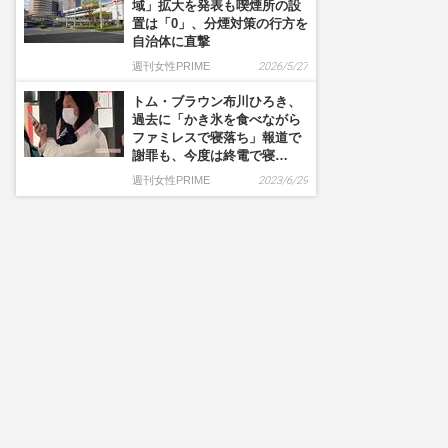
域」拡大を発表も喫煙所の設
置は「0」、分煙対策の行方を
自治体に直撃
週刊女性PRIME
2026/5/27
トム・ブラウン布川ひろき、
過去に「かき氷を食べながら
ファミレスで寝落ち」報道で
謝罪も、今度は終電で寝…
週刊女性PRIME
2023/6/29