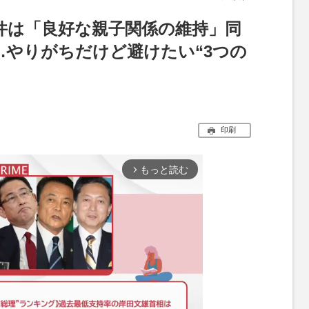
件は「良好な親子関係の維持」同
…やりがちだけど避けたい“3つの
印刷
もっと読む
arrow_forward_ios