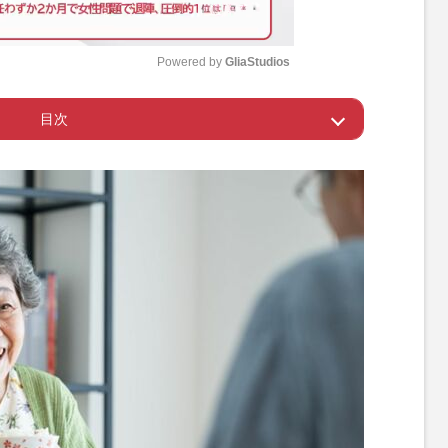
Powered by 
GliaStudios
目次
M
u
ックが入った場合は相談を検討
t
e
件とは
護虐待につながる