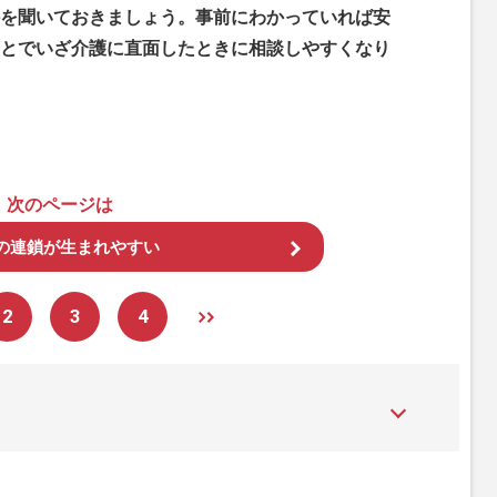
を聞いておきましょう。事前にわかっていれば安
とでいざ介護に直面したときに相談しやすくなり
次のページは
の連鎖が生まれやすい
2
3
4
た女性週刊誌。芸能ゴシップや事件、皇室の話題、感動ドキュメン
発信している。2017年12月12日号で「眞子さま嫁ぎ先の“義
」報道をスクープ。この一報から約2か月後、宮内庁は結婚延期を