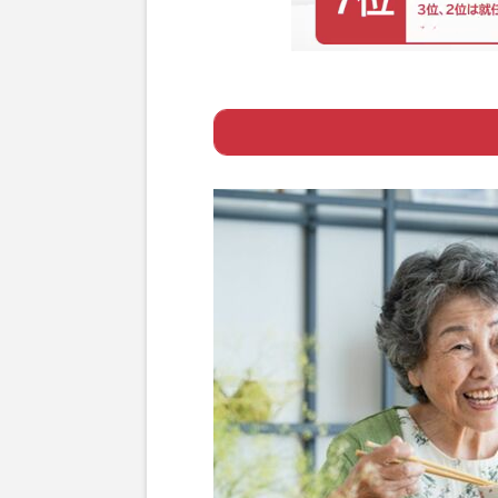
Page 1
ー 3つ以上チェ
Page 2
ー いい介護の条
Page 3
ー 家族による介