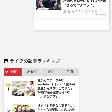
稚園の運動会に参加した父母
「まるでバタフライ」
週刊女性2017年10月31日号
2017/10/17
ライフの記事ランキング
1時間
24時間
週間
月間
乳がんステージ4の
YouTuberミミポポ「腫瘍が
皮膚から飛び出してきた」
34歳で余命宣告から5年
「大きな学び」
世界でも前例なし難病“おも
ちくん”の両親、おでこの骨