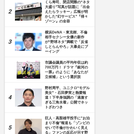
くら寿司、閉店間際の“ネタ
大盛り”写真が話題に「出会
えたらラッキー」広報が明
かした“幻サービス”『得々
ゾーン』の全容
横浜DeNA・東克樹、不倫
相手セクシー女優の新作
が“野球ネタ”満載で「反省
しとらんやろ」大暴走にブ
ーイング
市議会議員の平均年収は約
700万円！ ドラマ『銀河の
一票』のように「あなたが
立候補」という選択肢
野村周平、ユニクロ“モデル
美女”・石田夢実と熱愛報
道！下半身強調の「過激す
ぎる三角水着」公開でネッ
トざわつき
巨人・高梨雄平投手に”お泊
まり不倫”報道も「ゾンビの
せいで不倫がかわいく見え
る」ファンの反応が示す野