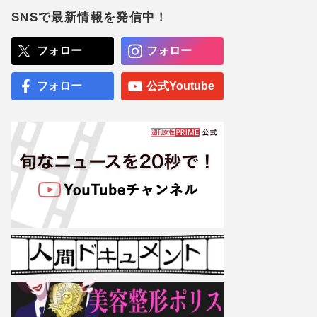
に“在宅勤務”も「業務内容
は一部しか知らされていな
SNSで最新情報を発信中！
い」早期退職の可能性も
蒼井優主演・TBSドラマ
フォロー
フォロー
『Tシャツが乾くまで』が
激バズリ中「“考察ドラ
マ”とは一線を画している」
フォロー
公式Youtube
散りばめられた伏線よりも
大事な要素
専門医が厳選した「がんに
勝てる10食材」徹底活用マ
ル秘テクニック、1日10点
満点の“早見シート”簡単管
理で手軽にがん予防
【大阪より強引？】横浜
市、’27年花博に合わせ「市
内全域」路上喫煙禁止方針
も、喫煙所整備は“ノープラ
ン”の現状
『Number_i』神宮寺勇
太・平野紫耀・岸優太が“海
外進出”の夢実現も、チケッ
ト価格が大幅変更！世界規