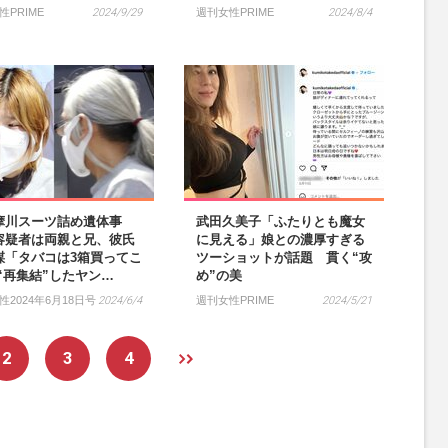
性PRIME
2024/9/29
週刊女性PRIME
2024/8/4
摩川スーツ詰め遺体事
武田久美子「ふたりとも魔女
容疑者は両親と兄、彼氏
に見える」娘との濃厚すぎる
謀「タバコは3箱買ってこ
ツーショットが話題 貫く“攻
」“再集結”したヤン…
め”の美
性2024年6月18日号
2024/6/4
週刊女性PRIME
2024/5/21
2
3
4