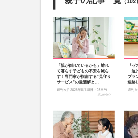
親子の記事一覧
（102
「親が倒れているかも」離れ
『ゼ
て暮らす子どもの不安を減ら
「泣
す！専門家が指南する“見守り
プラ
サービス”の最適解と…
連絡
週刊女性2026年8月18日・25日号
週刊女
2026/8/7