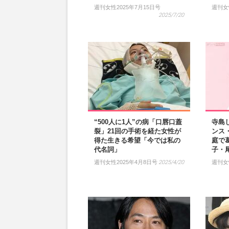
週刊女性2025年7月15日号
週刊女
2025/7/20
“500人に1人”の病「口唇口蓋
寺島
裂」21回の手術を経た女性が
ンス
得た生きる希望「今では私の
庭で
代名詞」
子・
週刊女性2025年4月8日号
2025/4/20
週刊女