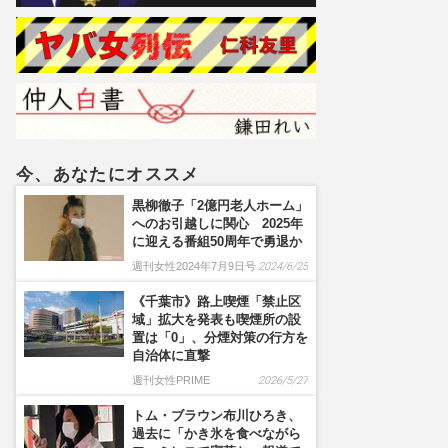
模の高騰に不満噴出
今、あなたにオススメ
黒柳徹子「2億円老人ホーム」
へのお引越しに関心 2025年
に迎える番組50周年で勇退か
週刊女性2024年7月9日号
2024/6/25
《千葉市》路上喫煙「禁止区
域」拡大を発表も喫煙所の設
置は「0」、分煙対策の行方を
自治体に直撃
週刊女性PRIME
2026/5/27
トム・ブラウン布川ひろき、
過去に「かき氷を食べながら