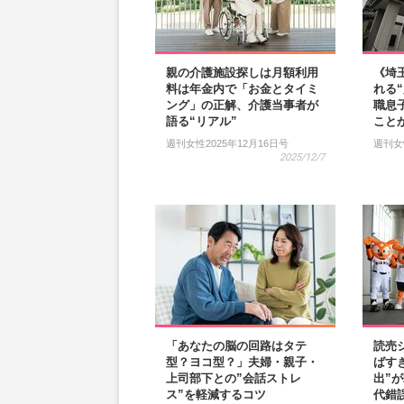
親の介護施設探しは月額利用
《埼
料は年金内で「お金とタイミ
れる
ング」の正解、介護当事者が
職息
語る“リアル”
こと
週刊女性2025年12月16日号
週刊女
2025/12/7
「あなたの脳の回路はタテ
読売
型？ヨコ型？」夫婦・親子・
ばす
上司部下との”会話ストレ
出”
ス”を軽減するコツ
代錯