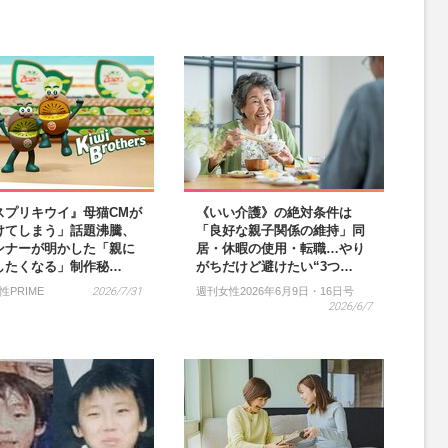
）
スプリキウイ』母猫CMが
《いい介護》の絶対条件は
けてしまう」話題沸騰、
「良好な親子関係の維持」同
ンナーが明かした「親に
居・休暇の使用・転職…やり
したくなる」制作秘…
がちだけど避けたい“3つ…
性PRIME
2026/7/31
週刊女性2026年6月9日・16日号
2026/6/7