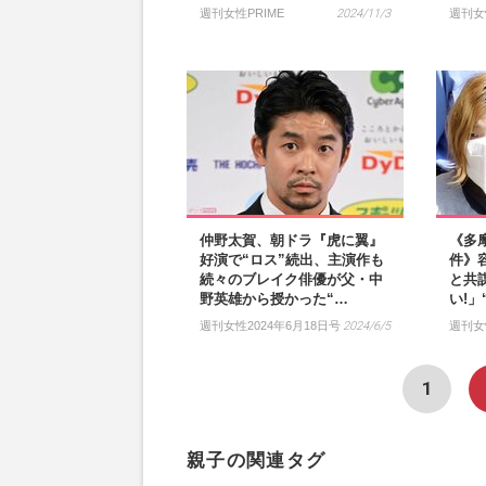
週刊女性PRIME
2024/11/3
週刊女
仲野太賀、朝ドラ『虎に翼』
《多
好演で“ロス”続出、主演作も
件》
続々のブレイク俳優が父・中
と共
野英雄から授かった“…
い!
週刊女性2024年6月18日号
2024/6/5
週刊女
1
親子の関連タグ