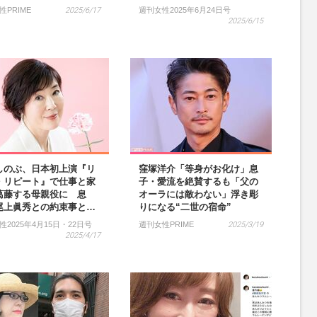
性PRIME
2025/6/17
週刊女性2025年6月24日号
2025/6/15
しのぶ、日本初上演『リ
窪塚洋介「等身がお化け」息
・リピート』で仕事と家
子・愛流を絶賛するも「父の
葛藤する母親役に 息
オーラには敵わない」浮き彫
尾上眞秀との約束事と…
りになる“二世の宿命”
性2025年4月15日・22日号
週刊女性PRIME
2025/3/19
2025/4/17