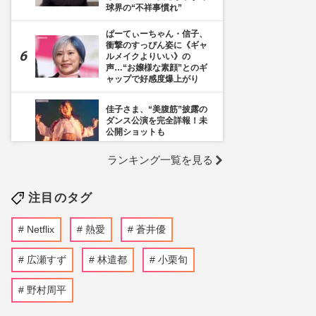
球界の“不祥事慣れ”
ぱーてぃーちゃん・信子、
衝撃のすっぴん姿に《ギャ
ルメイクよりいい》の
声…“お嬢様な素顔”とのギ
ャップで好感度爆上がり
佳子さま、“美腹筋”披露の
ダンス公演を完全詳報！未
公開ショットも
ランキング一覧を見る
《千葉市》路上喫煙「禁止
区域」拡大を発表も喫煙所
の設置は「0」、分煙対策
注目のタグ
の行方を自治体に直撃
NHK職員への性加害で“出
Netflix
熱愛
蒼井優
禁”食らった〈5年前の番組
出演者〉特定が進むも、ネ
ットで「無関係な個人名」
広瀬すず
林遣都
小栗旬
も拡散される“二次被害”
野村周平
NHK阿部渉アナ、局内不倫
発覚後はお相手女性ととも