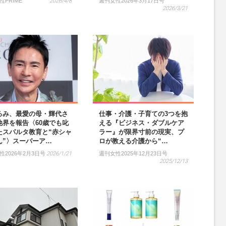
性PRIME
2026/4/8
週刊女性2026年3月17日号
2026/3/21
ろみ、最愛の母・輝代さ
仕事・介護・子育ての3つを抱
他界を報告〈60歳でも叱
える『ビジネス・ダブルケア
たスパルタ教育と“赤シャ
ラー』が限界寸前の現実、プ
ん”〉スーパーア…
ロが教える介護から“…
性2026年2月3日号
2026/1/21
週刊女性2025年12月23日号
2025/12/13