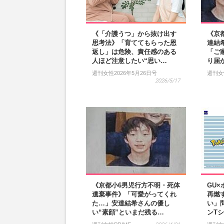
《「介護うつ」から抜け出す
《京
思考法》「育ててもらった恩
達結
返し」は危険、責任感のある
「ご
人ほど注意したい“思い…
り届
週刊女性2026年5月26日号
週刊女
2026/5/17
《京都小6男児行方不明・死体
GU
遺棄事件》「可愛がってくれ
再燃
た…」安達結希さんの優し
い」
い“素顔”といまだ残る…
ンT