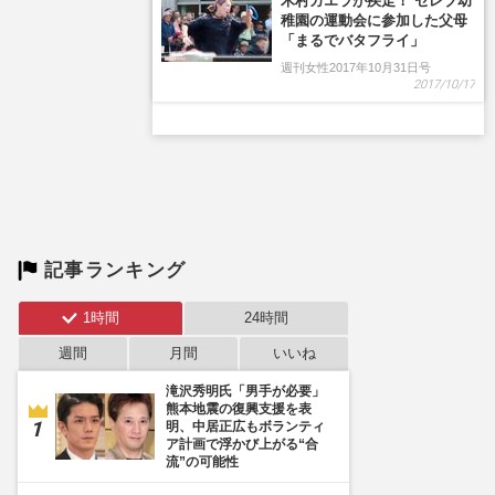
木村カエラが疾走！ セレブ幼
稚園の運動会に参加した父母
「まるでバタフライ」
週刊女性2017年10月31日号
2017/10/17
記事ランキング
1時間
24時間
週間
月間
いいね
滝沢秀明氏「男手が必要」
熊本地震の復興支援を表
明、中居正広もボランティ
ア計画で浮かび上がる“合
流”の可能性