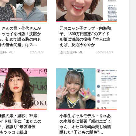
圭さんの母・佳代さんが
元おニャン子クラブ・内海和
エッセイを出版！沈黙か
子、“800万円整形”のアイド
転、初めて語る胸の内も
ル娘に激怒の投稿「本人に言
身の借金問題」はス…
えば」反応冷ややか
性PRIME
2025/1/9
週刊女性PRIME
2024/11/21
雅俊の娘・里砂、35歳
小学生ギャルモデル・りゅあ
メイド服”姿に「まだこの
の水着姿に賛否「親のエゴじ
？」親譲り“最強遺伝
ゃん」オセロ松嶋尚美も物議
でもツッコミ続出
醸した“子どもの髪色”…