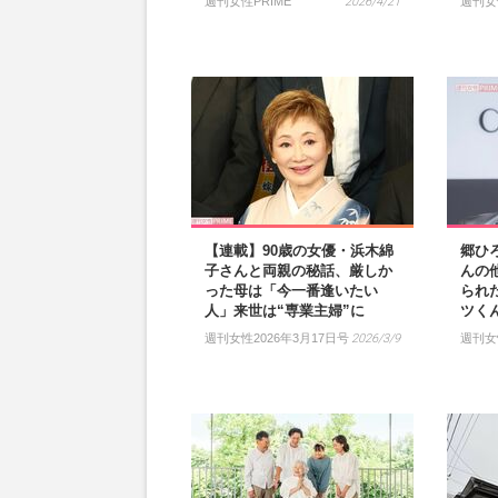
週刊女性PRIME
2026/4/21
週刊女
【連載】90歳の女優・浜木綿
郷ひ
子さんと両親の秘話、厳しか
んの
った母は「今一番逢いたい
られ
人」来世は“専業主婦”に
ツく
週刊女性2026年3月17日号
2026/3/9
週刊女