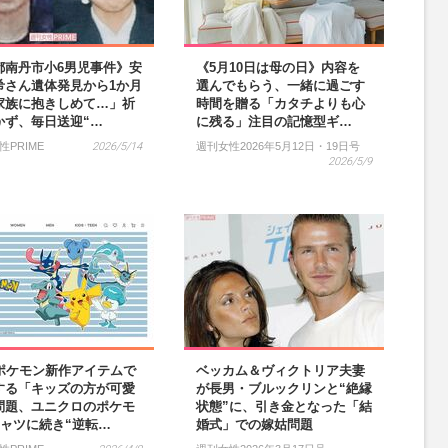
都南丹市小6男児事件》安
《5月10日は母の日》内容を
希さん遺体発見から1か月
選んでもらう、一緒に過ごす
家族に抱きしめて…」祈
時間を贈る「カタチよりも心
かず、毎日送迎“…
に残る」注目の記憶型ギ…
性PRIME
2026/5/14
週刊女性2026年5月12日・19日号
2026/5/9
×ポケモン新作アイテムで
ベッカム＆ヴィクトリア夫妻
する「キッズの方が可愛
が長男・ブルックリンと“絶縁
問題、ユニクロのポケモ
状態”に、引き金となった「結
シャツに続き“逆転…
婚式」での嫁姑問題