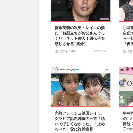
徳永英明の次男・レイニの姿
小室
に「お顔立ちがお父さんそっ
自伝
くり」ネット仰天！遺伝子を
ら一
感じさせる“成分”
「自
週刊女性PRIME
2025/2/18
週刊女
完熟フレッシュ池田レイラ、
中村
グラビア話題沸騰の一方「脱
の“
いでほしくなかった」「止め
路線
るべき」父に複雑意見
子”