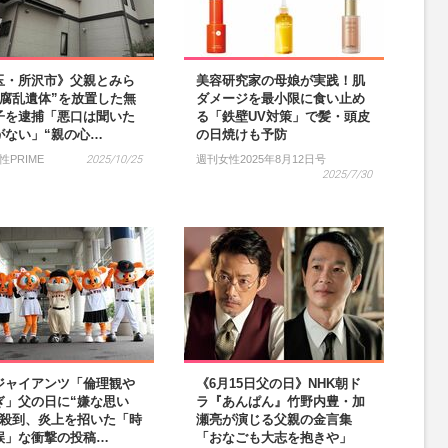
玉・所沢市》父親とみら
美容研究家の母娘が実践！肌
“腐乱遺体”を放置した無
ダメージを最小限に食い止め
子を逮捕「悪口は聞いた
る「鉄壁UV対策」で髪・頭皮
がない」“親の心…
の日焼けも予防
性PRIME
2025/10/25
週刊女性2025年8月12日号
2025/7/30
ジャイアンツ「倫理観や
《6月15日父の日》NHK朝ド
ぎ」父の日に“嫌な思い
ラ『あんぱん』竹野内豊・加
が殺到、炎上を招いた「時
瀬亮が演じる父親の金言集
誤」な衝撃の投稿…
「おなごも大志を抱きや」