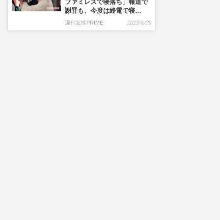
ファミレスで寝落ち」報道で
謝罪も、今度は終電で寝…
週刊女性PRIME
2023/6/29