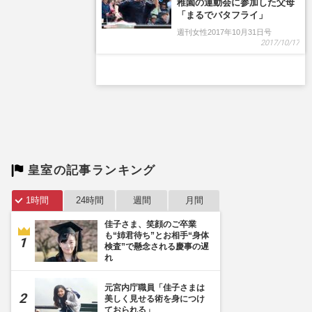
稚園の運動会に参加した父母
「まるでバタフライ」
週刊女性2017年10月31日号
2017/10/17
皇室の記事ランキング
1時間
24時間
週間
月間
佳子さま、笑顔のご卒業
も“姉君待ち”とお相手“身体
検査”で懸念される慶事の遅
れ
元宮内庁職員「佳子さまは
美しく見せる術を身につけ
ておられる」