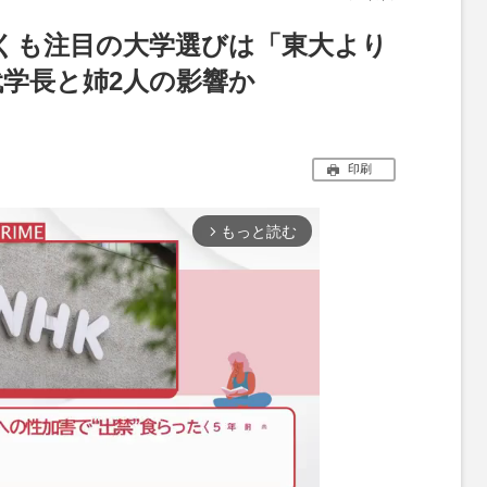
早くも注目の大学選びは「東大より
代学長と姉2人の影響か
印刷
もっと読む
arrow_forward_ios