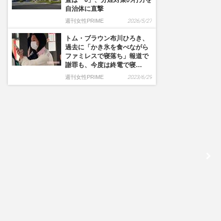
自治体に直撃
週刊女性PRIME
2026/5/27
トム・ブラウン布川ひろき、
過去に「かき氷を食べながら
ファミレスで寝落ち」報道で
謝罪も、今度は終電で寝…
週刊女性PRIME
2023/6/29