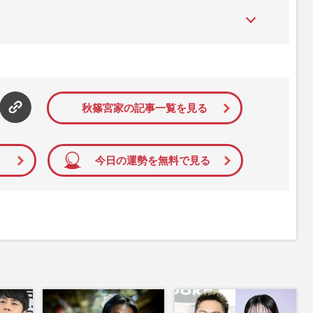
た女性週刊誌。芸能ゴシップや事件、皇室の話題、感動ドキュメン
発信している。2017年12月12日号で「眞子さま嫁ぎ先の“義
」報道をスクープ。この一報から約2か月後、宮内庁は結婚延期を
雑誌ジャーナリズム賞」大賞を受賞した。毎週火曜日発売。
秋篠宮家の記事一覧を見る
今日の運勢を無料で見る