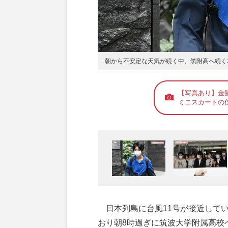
朝から不安定な天気が続く中、筑附高へ続く
【写真あり】金
ミニスカートの
日本列島に台風11号が接近してい
おり朝8時過ぎに筑波大学附属高校