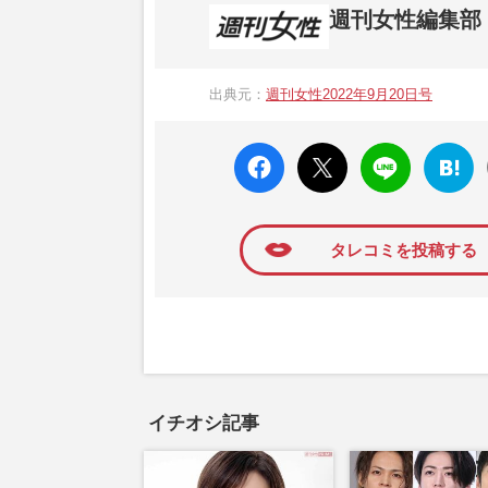
週刊女性編集部
1957年3月6日に日本で最初に創刊され
ト、美容・健康・グルメ・占いに関する情報を
出典元：
週刊女性2022年9月20日号
母”が抱える400万円超の“借金トラブル”
発表。同記事は2018年の「編集者が選ぶ
faceboo
X ポス
LINE
はてな
k いい
ト
ブック
ね
マーク
に追加
タレコミを投稿する
イチオシ記事