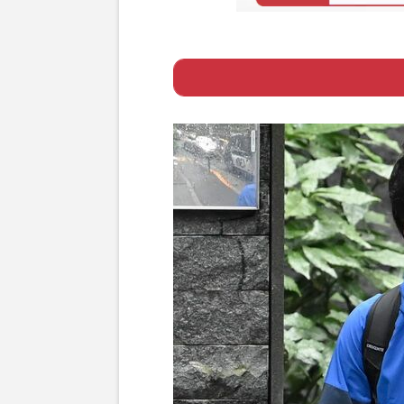
Page 1
ー 早くも大学受
Page 2
ー 悠仁さまのお
Page 3
ー 初代総長は「