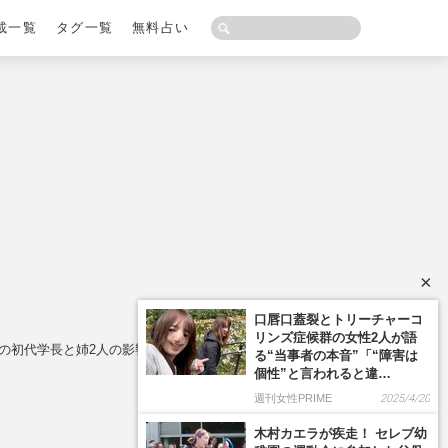
載一覧
タグ一覧
無料占い
×
口唇口蓋裂とトリーチャーコ
リンズ症候群の女性2人が語
者の初代学長と姉2人の影響か
る“当事者の本音”「“障害は
個性”と言われると違…
週刊女性PRIME
2025/4/20
木村カエラが疾走！ セレブ幼