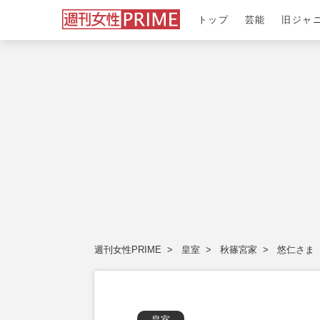
トップ
芸能
旧ジャ
週刊女性PRIME
皇室
秋篠宮家
悠仁さま
皇室