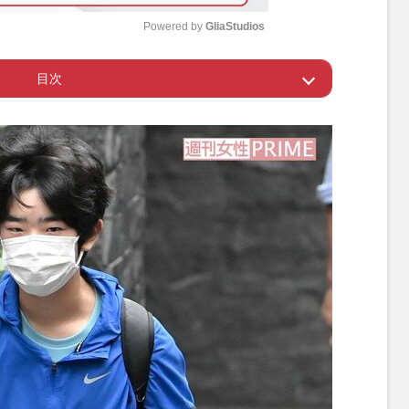
Powered by 
GliaStudios
目次
M
u
験の足音が
t
e
考えを尊重する方針
昆虫学者」