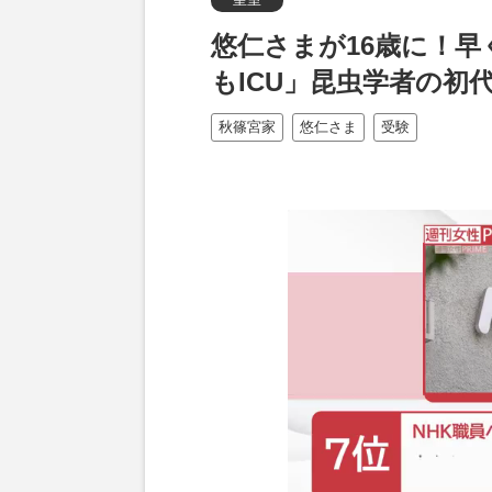
悠仁さまが16歳に！
もICU」昆虫学者の初
秋篠宮家
悠仁さま
受験