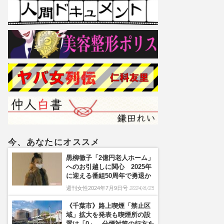
今、あなたにオススメ
黒柳徹子「2億円老人ホーム」
へのお引越しに関心 2025年
に迎える番組50周年で勇退か
週刊女性2024年7月9日号
2024/6/25
《千葉市》路上喫煙「禁止区
域」拡大を発表も喫煙所の設
置は「0」、分煙対策の行方を