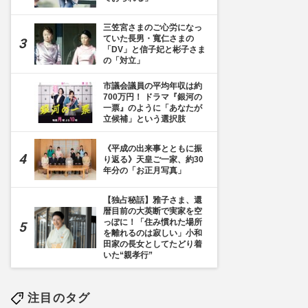
三笠宮さまのご心労になっ
ていた長男・寬仁さまの
「DV」と信子妃と彬子さま
の「対立」
市議会議員の平均年収は約
700万円！ ドラマ『銀河の
一票』のように「あなたが
立候補」という選択肢
《平成の出来事とともに振
り返る》天皇ご一家、約30
年分の「お正月写真」
【独占秘話】雅子さま、還
暦目前の大英断で実家を空
っぽに！「住み慣れた場所
を離れるのは寂しい」小和
田家の長女としてたどり着
いた“親孝行”
注目のタグ