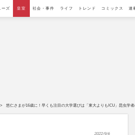
ニーズ
皇室
社会・事件
ライフ
トレンド
コミックス
連
悠仁さまが16歳に！早くも注目の大学選びは「東大よりもICU」昆虫学
2022/9/6