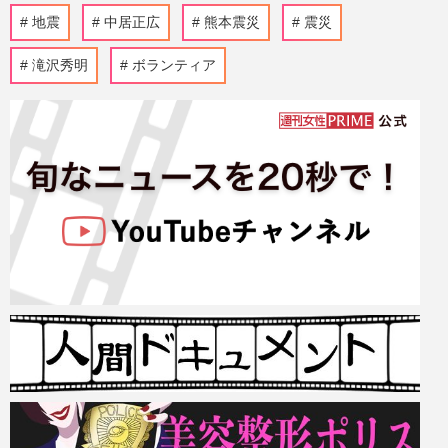
地震
中居正広
熊本震災
震災
滝沢秀明
ボランティア