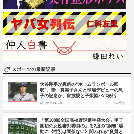
スポーツの最新記事
大谷翔平が異例の“ホームランボール回
収”、妻・真美子さんと球場デビューの息
子の記念か、家族愛と子煩悩パパ秘話
週刊女性PRIME
6時間前
「第108回全国高校野球選手権大会」甲子
園初の女性審判委員のよる2度の“誤審”騒
動に《性別は関係ない》問われる“資質と