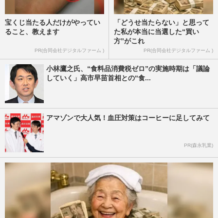
宝くじ当たる人だけがやってい
「どうせ当たらない」と思って
ること、教えます
た私が本当に当選した“買い
方”がこれ
PR(合同会社デジタルファーム )
PR(合同会社デジタルファーム )
小林鷹之氏、“食料品消費税ゼロ”の実施時期は「議論
していく」高市早苗首相との“食...
アマゾンで大人気！血圧対策はコーヒーに足してみて
PR(森永乳業)