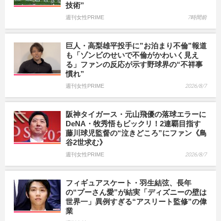
技術”
週刊女性PRIME
7時間前
巨人・高梨雄平投手に”お泊まり不倫”報道
も「ゾンビのせいで不倫がかわいく見え
る」ファンの反応が示す野球界の“不祥事
慣れ”
週刊女性PRIME
2026/8/7
阪神タイガース・元山飛優の落球エラーに
DeNA・牧秀悟もビックリ！2連覇目指す
藤川球児監督の“泣きどころ”にファン《鳥
谷2世求む》
週刊女性PRIME
2026/8/7
フィギュアスケート・羽生結弦、長年
の“プーさん愛”が結実「ディズニーの壁は
世界一」異例すぎる“アスリート監修”の偉
業