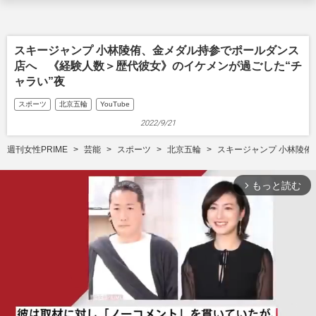
スキージャンプ 小林陵侑、金メダル持参でポールダンス
店へ 《経験人数＞歴代彼女》のイケメンが過ごした“チ
ャラい”夜
スポーツ
北京五輪
YouTube
2022/9/21
週刊女性PRIME
芸能
スポーツ
北京五輪
スキージャンプ 小林陵侑
もっと読む
arrow_forward_ios