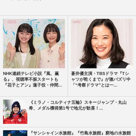
NHK連続テレビ小説『風、薫
蒼井優主演・TBSドラマ『Tシ
る』、視聴率不振スタートも
ャツが乾くまで』が激バズリ中
『花子とアン』蓮子役・仲間...
「“考察ドラマ”とは一...
《ミラノ・コルティナ五輪》スキージャンプ・丸山
希、メダル獲得第1号で地元が歓喜！...
『サンシャイン水族館』『竹島水族館』窮地の水族館