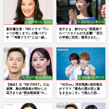
⭐ 高評価の記事(10)
⭐ 高評価の記事(8.5)
蒼井優主演・TBSドラマ『Tシ
佳子さま、鮮やかな“琵琶湖ブ
ャツが乾くまで』が激バズリ
ルー”スタイルが大反響!「翌日
中「“考察ドラマ”とは一線を
の早朝に完売」着用された地
画している」散りばめられた
元工芸品のイヤリングが“爆売
伏線よりも大事な要素
れ”
⭐ 高評価の記事(10)
⭐ 高評価の記事(10)
【独自】元『BE:FIRST』三山
『ACEes』浮所飛貴×深田竜生
凌輝、舞台関係者が明かした
がドラマ『夏色の雲が恋と嵐
花乃まりあ“密会報道後”の呆
をまきおこす』で挑んだ恋人
れ発言と、『愛の不時着』の
役、照れながら挑んだキュン
劇場が答えた共演舞台の行方
シーン秘話