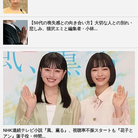
【50代の喪失感との向き合い方】大切な人との別れ・
悲しみ、猫沢エミと編集者・小林...
NHK連続テレビ小説『風、薫る』、視聴率不振スタートも『花子と
アン』蓮子役・仲間...