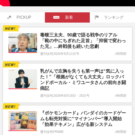
PICKUP
新着
ランキング
毒蝮三太夫、90歳で語る戦争のリアル
「靴の中にちぎれた足首」「抑留で変わっ
た兄」…終戦後も続いた悲劇
週刊女性2026年8月11日号
3時間前
乳がんで左胸を失うも第一声は“気に入っ
た！”「根拠がなくても大丈夫」ロックバ
ンドボーカル・ミワユータさんの前向き闘
病記
週刊女性2026年8月18日・25日号
4時間前
『ポケモンカード』バンダイのカードゲー
ムも転売対策に“マイナンバー”導入開始
「効果テキメン」広がる新システム
週刊女性PRIME
5時間前