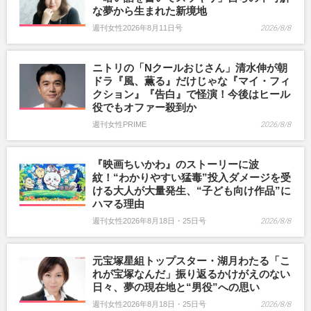
な夢から生まれた新境地
週刊女性2026年8月11日号
2026/8/8
ニトリの「Nクールおじさん」清水伸が朝
ドラ『風、薫る』だけじゃな『マイ・フィ
クション』『告白』で怪演！今後はヒール
役でもオファー殺到か
週刊女性PRIME
2026/8/8
『映画ちいかわ』のストーリーに波
紋！“わかりやすい猛毒”投入ダメージを受
ける大人が大量発生、“子ども向け作品”に
ハマる理由
週刊女性2026年8月18日・25日号
2026/8/8
元宝塚星組トップスター・湖月わたる「こ
れが宝塚なんだ」振り返るかけがえのない
日々、夢の現在地と“男役”への思い
週刊女性2026年8月18日・25日号
2026/8/8