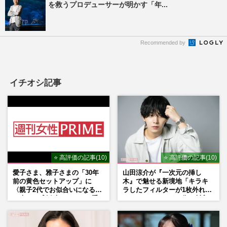
を救うプロデューサーが明かす「年...
Recommended by
イチオシ記事
⭐ 高評価の記事(10)
⭐ 高評価の記事(10)
愛子さま、雅子さまの「30年
山田涼介が『一次元の挿し
前の黄色セットアップ」に
木』で魅せる新境地「キラキ
〈親子2代でお似合いになる〉
ラしたフィルターが1枚外れて
の声、ご成婚時のドレスも手
くれたら」アイドル像を封印
がけた森英恵さんとの絆
した覚悟