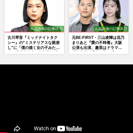
⭐ 高評価の記事(9.7)
⭐ 高評価の記事(8.7)
古川琴音『ミッドナイトタク
元BE:FIRST・三山凌輝は花乃
シー』の“ミステリアスな眼差
まりあと『愛の不時着』大阪
し”に「僕の描く女の子みた
公演も出演、趣里はドラマ
い」現代美術家・奈良美智氏
『大空港』番宣行脚に「メン
もSNSで“公認”
タル強すぎ」の実情