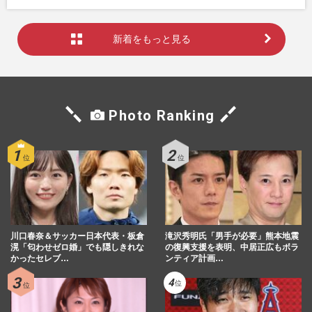
新着をもっと見る
Photo Ranking
川口春奈＆サッカー日本代表・板倉
滝沢秀明氏「男手が必要」熊本地震
滉「匂わせゼロ婚」でも隠しきれな
の復興支援を表明、中居正広もボラ
かったセレブ…
ンティア計画…