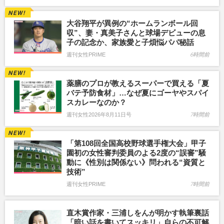
大谷翔平が異例の“ホームランボール回
収”、妻・真美子さんと球場デビューの息
子の記念か、家族愛と子煩悩パパ秘話
週刊女性PRIME
6時間前
薬膳のプロが教えるスーパーで買える「夏
バテ予防食材」…なぜ夏にゴーヤやスパイ
スカレーなのか？
週刊女性2026年8月11日号
7時間前
「第108回全国高校野球選手権大会」甲子
園初の女性審判委員のよる2度の“誤審”騒
動に《性別は関係ない》問われる“資質と
技術”
週刊女性PRIME
7時間前
直木賞作家・三浦しをんが明かす執筆裏話
「暗い話を書いてスッキリ」自らの不可解