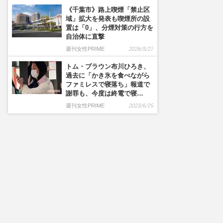
《千葉市》路上喫煙「禁止区
域」拡大を発表も喫煙所の設
置は「0」、分煙対策の行方を
自治体に直撃
週刊女性PRIME
2026/5/27
トム・ブラウン布川ひろき、
過去に「かき氷を食べながら
ファミレスで寝落ち」報道で
謝罪も、今度は終電で寝…
週刊女性PRIME
2023/6/29