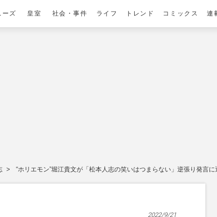
ニーズ
皇室
社会・事件
ライフ
トレンド
コミックス
連
志
“ホリエモン”堀江貴文が「松本人志の笑いはつまらない」逆張り発言
2022/9/21