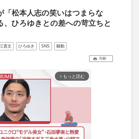
文が「松本人志の笑いはつまらな
る、ひろゆきとの差への苛立ちと
江貴文
ひろゆき
SNS
騒動
印刷
もっと読む
arrow_forward_ios