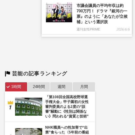
市議会議員の平均年収は約
700万円！ ドラマ『銀河の一
票』のように「あなたが立候
補」という選択肢
週刊女性PRIME
2026/6/8
芸能の記事ランキング
1時間
24時間
週間
月間
「第108回全国高校野球選
手権大会」甲子園初の女性
審判委員のよる2度の“誤
審”騒動に《性別は関係な
い》問われる“資質と技術”
NHK職員への性加害で“出
禁”食らった〈5年前の番組