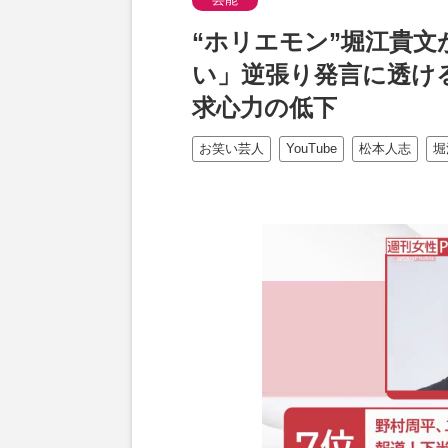
“ホリエモン”堀江貴
い」逆張り発言に透け
求心力の低下
お笑い芸人
YouTube
松本人志
堀