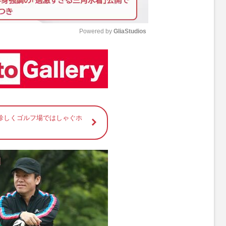
Powered by 
GliaStudios
M
u
t
e
珍しくゴルフ場ではしゃぐホ