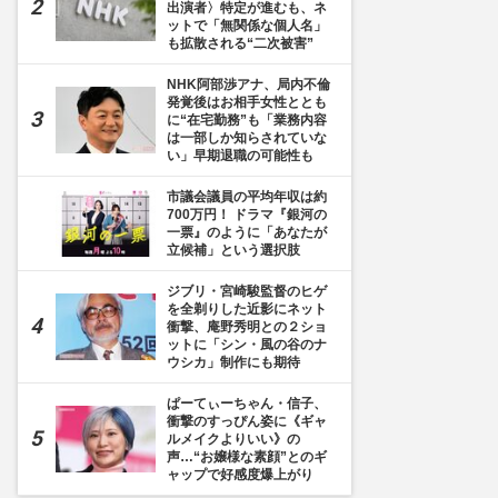
出演者〉特定が進むも、ネ
ットで「無関係な個人名」
も拡散される“二次被害”
NHK阿部渉アナ、局内不倫
発覚後はお相手女性ととも
に“在宅勤務”も「業務内容
は一部しか知らされていな
い」早期退職の可能性も
市議会議員の平均年収は約
700万円！ ドラマ『銀河の
一票』のように「あなたが
立候補」という選択肢
ジブリ・宮崎駿監督のヒゲ
を全剃りした近影にネット
衝撃、庵野秀明との２ショ
ットに「シン・風の谷のナ
ウシカ」制作にも期待
ぱーてぃーちゃん・信子、
衝撃のすっぴん姿に《ギャ
ルメイクよりいい》の
声…“お嬢様な素顔”とのギ
ャップで好感度爆上がり