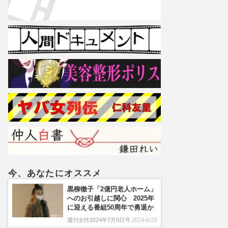
今、あなたにオススメ
黒柳徹子「2億円老人ホーム」
へのお引越しに関心 2025年
に迎える番組50周年で勇退か
週刊女性2024年7月9日号
2024/6/25