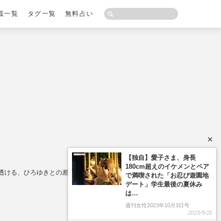
載一覧
タグ一覧
無料占い
×
【独自】愛子さま、身長
180cm超えのイケメンとペア
に透ける、ひろゆきとの差への苛立ちと求心力の低下
で満喫された「お忍び遊園地
デート」学生最後の夏休み
は…
週刊女性2023年10月3日号
2023/9/20