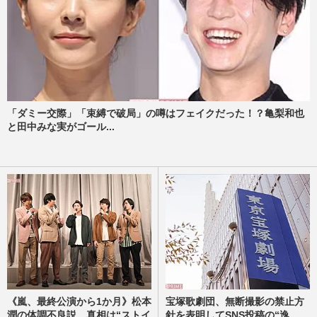
「ダミー交際」「束縛で破局」の噂はフェイクだった！？亀梨和也
と田中みな実がゴール...
《嵐、最終公演から1か月》松本
宝塚歌劇団、無断撮影の禁止方
潤の体調不良説、真相は“ストイ
針を表明してSNS投稿の“逸