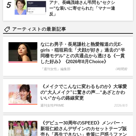
アナ、長嶋茂雄さん弔問も“セクシ
ー”な装いに寄せられた「マナー違
反」
アーティストの最新記事
なにわ男子・長尾謙杜と熱愛報道の元E-
girls・稲垣莉生「犬顔が好き」過去の“半
同棲モデル”との共通点から透ける《一貫
した好み》《2026年8月Choice》
『週刊女性』編集部
0時間前
《メイクでこんなに変わるものか》大塚愛
の“大人メイク”に驚きの声…“あざとかわ
いい”からの路線変更
週刊女性PRIME
2026/8/5
《デビュー30周年のSPEED》メンバー・
新垣仁絵さんデザインのカセットテープ販
売も「再生できない」奇策に戸惑うファン