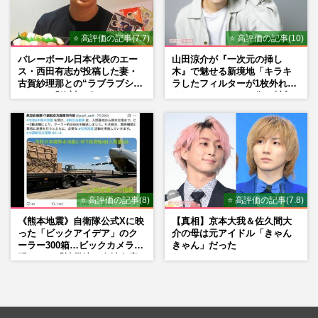
⭐ 高評価の記事(7.7)
⭐ 高評価の記事(10)
バレーボール日本代表のエー
山田涼介が『一次元の挿し
ス・西田有志が投稿した妻・
木』で魅せる新境地「キラキ
古賀紗理那との“ラブラブショ
ラしたフィルターが1枚外れて
ット”に「絶対に今じゃない」
くれたら」アイドル像を封印
「空気読んで」ネット上で批
した覚悟
判殺到の理由
⭐ 高評価の記事(8)
⭐ 高評価の記事(7.8)
《熊本地震》自衛隊公式Xに映
【真相】京本大我＆佐久間大
った「ビックアイデア」のク
介の母は元アイドル「きゃん
ーラー300箱…ビックカメラが
きゃん」だった
明かした「被災地に自社在庫
提供」の真相