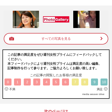
すべての写真を見る
この記事の満足度をぜひ週刊女性プライムにフィードバックして
ください。
本フィードバックにより週刊女性プライムは満足度の高い編集、
記事制作を行って参ります。ご協力よろしくお願い致します。
この記事の閲覧したお客様の満足度
0
1
2
3
4
5
6
7
8
9
10
🙁
🙂
不満
満足
media weaver drive
次のページは