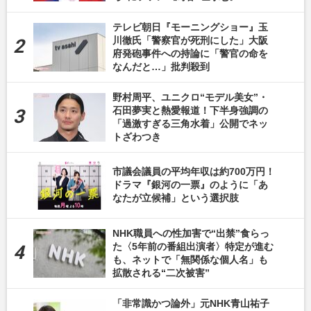
テレビ朝日『モーニングショー』玉
川徹氏「警察官が死刑にした」大阪
府発砲事件への持論に「警官の命を
なんだと…」批判殺到
野村周平、ユニクロ“モデル美女”・
石田夢実と熱愛報道！下半身強調の
「過激すぎる三角水着」公開でネッ
トざわつき
市議会議員の平均年収は約700万円！
ドラマ『銀河の一票』のように「あ
なたが立候補」という選択肢
NHK職員への性加害で“出禁”食らっ
た〈5年前の番組出演者〉特定が進む
も、ネットで「無関係な個人名」も
拡散される“二次被害”
「非常識かつ論外」元NHK青山祐子