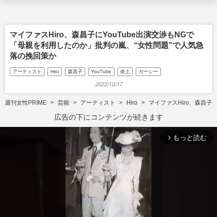
マイファスHiro、森昌子にYouTube出演交渉もNGで
「母親を利用したのか」批判の嵐、“女性問題”で人気急
落の挽回策か
アーティスト
Hiro
森昌子
YouTube
炎上
ガーシー
2022/10/17
週刊女性PRIME
芸能
アーティスト
Hiro
マイファスHiro、森昌子
広告の下にコンテンツが続きます
もっと読む
arrow_forward_ios