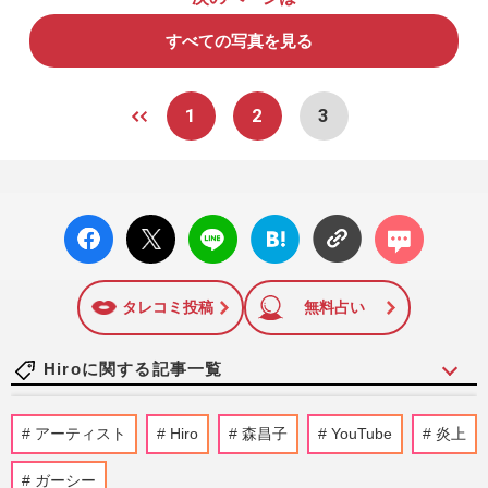
すべての写真を見る
1
2
3
facebo
X ポス
LINE
はてな
コメン
ok い
ト
ブック
ト
いね
マーク
に追加
タレコミ投稿
無料占い
Hiroに関する記事一覧
山本舞香、妊娠中の“美腹筋＆へそ出し
アーティスト
Hiro
森昌子
YouTube
炎上
姿”に「今何カ月?」の声… 〈X削除騒動か
ら半年〉で夫・Hiroと見せ…
ガーシー