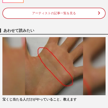
週刊女性PRIME
2026/7/31
アーティストの記事一覧を見る
Hiro、実父・森進一の“仙人生活”を告白
「何作ったらいいの…」草食動物のような
食事に義娘・山本舞香も困…
週刊女性PRIME
2025/1/10
あわせて読みたい
上沼恵美子「“金だけ出せ”は下品」森昌子
の「孫の面倒は見ない」に「お年玉200万
円ならあげる」で“嫁姑…
週刊女性PRIME
2024/11/14
山本舞香「知識ないのに」『ABEMAラリ
ージャパン』応援サポーター就任にイチャ
モン、求められるヤンキーか…
週刊女性PRIME
2024/11/2
宝くじ当たる人だけがやっていること、教えます
森昌子 子どもを番号呼びでスパルタ教
育、“盛り話”指摘でヒス発動、三男・Hiro