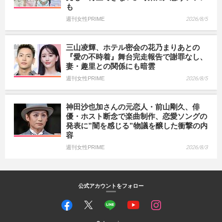
も
週刊女性PRIME
2026/8/5
三山凌輝、ホテル密会の花乃まりあとの
『愛の不時着』舞台完走報告で謝罪なし、
妻・趣里との関係にも暗雲
週刊女性PRIME
2026/8/5
神田沙也加さんの元恋人・前山剛久、俳
優・ホスト断念で楽曲制作、恋愛ソングの
発表に”闇を感じる”物議を醸した衝撃の内
容
週刊女性PRIME
2026/8/3
公式アカウントをフォロー