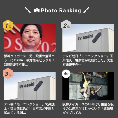
Photo Ranking
阪神タイガース・元山飛優の落球エ
テレビ朝日『モーニングショー』玉
ラーに DeNA・牧秀悟もビックリ！
川徹氏「警察官が死刑にした」大阪
2連覇目指す藤…
府発砲事件へ…
テレ朝『モーニングショー』で弁護
阪神タイガースの18年ぶり優勝を祝
士・猿田佐世氏が「日本ほど中国と
うのは虎党だけじゃない？「道頓堀
揉めている国…
ダイブしてみ…