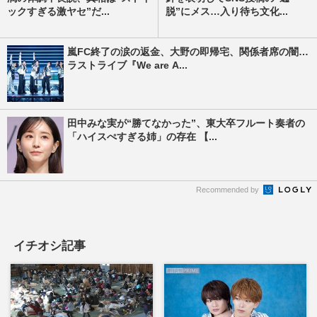
ックすぎる激ヤセ”だ...
脱”にメス…入り待ち文化...
嵐FC終了の涙の返金、大野の即帰宅、関係者席の闇…
ラストライブ『We are A...
田中みな実が“勝てなかった”、東大卒フルート奏者の
「ハイスぺすぎる姉」の存在 【...
Recommended by
イチオシ記事