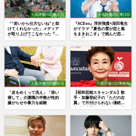
⭐ 高評価の記事(8.1)
⭐ 高評価の記事(10)
「“若いから仕方ないね”と助
『ACEes』浮所飛貴×深田竜生
けてくれなかった」メディア
がドラマ『夏色の雲が恋と嵐
が取り上げてこなかった『避
をまきおこす』で挑んだ恋人
難所での性暴力』
役、照れながら挑んだキュン
シーン秘話
⭐ 高評価の記事(9.3)
⭐ 高評価の記事(8.5)
「皮をめくって洗え」「添い
【昭和芸能スキャンダル】歌
寝して」介護職の半数が性的
手・加藤登紀子の「ただの左
嫌がらせや暴力を経験
翼」で片付けられない凄絶半
生《東大闘争、獄中結婚、別
荘で内ゲバ事件》