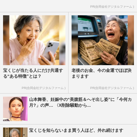
の結婚で懸念される「姑力…
PR(合同会社デジタルファーム )
週刊女性2024年11月5日号
2024/10/23
宝くじが当たる人にだけ共通す
老後のお金、今の金運でほぼ決
る“ある特徴”とは？
まります
PR(合同会社デジタルファーム )
PR(合同会社デジタルファーム )
山本舞香、妊娠中の“美腹筋＆へそ出し姿”に「今何カ
月?」の声… 〈X削除騒動から...
宝くじを知らないまま買う人ほど、外れ続けます