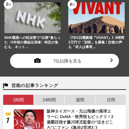
NHK職員への性加害で“出禁”食らっ
《TBS日曜劇場『VIVANT』》8時間
た〈5年前の番組出演者〉特定が進
3万円で「別班」を募集！詐欺の声
むも、ネット…
も「求人は事実…
7位以降を見る
芸能の記事ランキング
1時間
24時間
週間
月間
阪神タイガース・元山飛優の落球エ
ラーに DeNA・牧秀悟もビックリ！2
連覇目指す藤川球児監督の“泣きどこ
ろ”にファン《鳥谷2世求む》