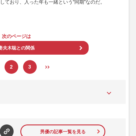
ており、入った年も一緒という“同期”なのだ。
次のページは
妻夫木聡との関係
2
3
た女性週刊誌。芸能ゴシップや事件、皇室の話題、感動ドキュメン
発信している。2017年12月12日号で「眞子さま嫁ぎ先の“義
」報道をスクープ。この一報から約2か月後、宮内庁は結婚延期を
雑誌ジャーナリズム賞」大賞を受賞した。毎週火曜日発売。
男優の記事一覧を見る