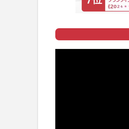
Page 1
ー 同時にきた2
Page 2
ー ようやく実現