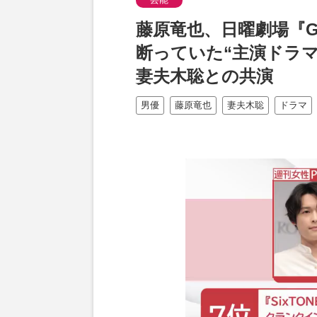
藤原竜也、日曜劇場『Ge
断っていた“主演ドラ
妻夫木聡との共演
男優
藤原竜也
妻夫木聡
ドラマ