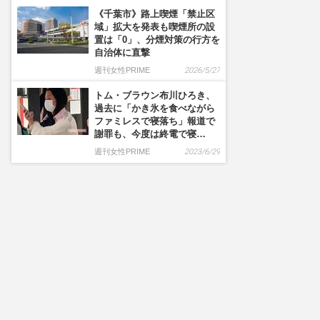
《千葉市》路上喫煙「禁止区
域」拡大を発表も喫煙所の設
置は「0」、分煙対策の行方を
自治体に直撃
週刊女性PRIME
2026/5/27
トム・ブラウン布川ひろき、
過去に「かき氷を食べながら
ファミレスで寝落ち」報道で
謝罪も、今度は終電で寝…
週刊女性PRIME
2023/6/29