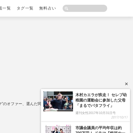
載一覧
タグ一覧
無料占い
×
木村カエラが疾走！ セレブ幼
稚園の運動会に参加した父母
ドラマ”のオファー、選んだ同事務所・妻夫木聡との共演
「まるでバタフライ」
週刊女性2017年10月31日号
2017/10/17
市議会議員の平均年収は約