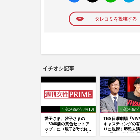
ね
マーク
に追加
タレコミを投稿する
イチオシ記事
⭐ 高評価の記事(10)
⭐ 高評価の記
愛子さま、雅子さまの
TBS日曜劇場『VIV
「30年前の黄色セットア
キャスティングの有
ップ」に〈親子2代でお似
りに脱帽！堺雅人演
合いになる〉の声、ご成
る“乃木の青年期”
婚時のドレスも手がけた
そっくり説根強い