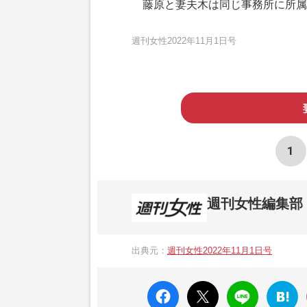
藤原と妻夫木は同じ事務所に所属し
週刊女性2022年11月1日号
1
週刊女性編集部
1957年3月6日に日本で最初に創刊され
ト、美容・健康・グルメ・占いに関する情報を
出典元：
週刊女性2022年11月1日号
母”が抱える400万円超の“借金トラブル”
発表。同記事は2018年の「編集者が選ぶ
faceboo
X ポス
LINE
はてな
k いい
ト
ブック