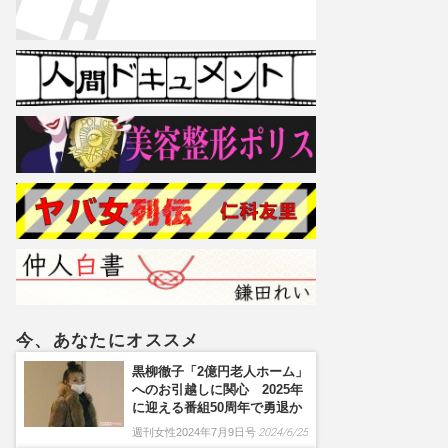
今、あなたにオススメ
黒柳徹子「2億円老人ホーム」
へのお引越しに関心 2025年
に迎える番組50周年で勇退か
週刊女性2024年7月9日号
2024/6/25