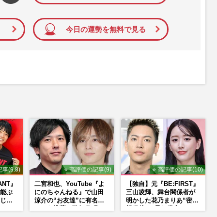
今日の運勢を無料で見る
事(9.8)
⭐ 高評価の記事(9)
⭐ 高評価の記事(10)
ANT』
二宮和也、YouTube『よ
【独自】元『BE:FIRST』
能ぶ
にのちゃんねる』で山田
三山凌輝、舞台関係者が
じ
涼介の“お友達”に有名ホ
明かした花乃まりあ“密会
役は、
ストを推薦、歌舞伎町
報道後”の呆れ発言と、
に“急接近”でファン「関
『愛の不時着』の劇場が