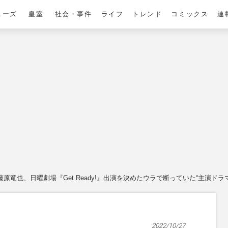
ニーズ
皇室
社会・事件
ライフ
トレンド
コミックス
連
藤原竜也、日曜劇場『Get Ready!』出演を決めたウラで断っていた“主演
2022/10/27