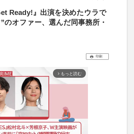
t Ready!』出演を決めたウラで
マ”のオファー、選んだ同事務所・
印刷
もっと読む
arrow_forward_ios