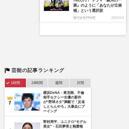
700万円！ ドラマ『銀河の一
票』のように「あなたが立候
補」という選択肢
週刊女性PRIME
2026/6/8
芸能の記事ランキング
1時間
24時間
週間
月間
横浜DeNA・東克樹、不倫
相手セクシー女優の新作
が“野球ネタ”満載で「反省
しとらんやろ」大暴走にブ
ーイング
野村周平、ユニクロ“モデル
美女”・石田夢実と熱愛報