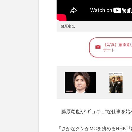
藤原竜也
【写真】藤原竜
デート
藤原竜也が“ギョギョ”な仕事を始め
「さかなクンがMCを務めるNHK