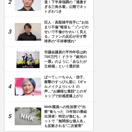
道！下半身強調の「過激す
ぎる三角水着」公開でネッ
トざわつき
巨人・高梨雄平投手に”お泊
まり不倫”報道も「ゾンビの
せいで不倫がかわいく見え
る」ファンの反応が示す野
球界の“不祥事慣れ”
市議会議員の平均年収は約
700万円！ ドラマ『銀河の
一票』のように「あなたが
立候補」という選択肢
ぱーてぃーちゃん・信子、
衝撃のすっぴん姿に《ギャ
ルメイクよりいい》の
声…“お嬢様な素顔”とのギ
ャップで好感度爆上がり
NHK職員への性加害で“出
禁”食らった〈5年前の番組
出演者〉特定が進むも、ネ
ットで「無関係な個人名」
も拡散される“二次被害”