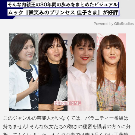
Powered by 
GliaStudios
M
u
t
e
このジャンルの芸能人がいなくては、バラエティー番組は
持ちません! そんな彼女たちの強さの秘密を識者の方々に分
析してもらいました。キムタク妻では飽き足らない工藤静