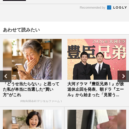
Recommended by
あわせて読みたい
「どうせ当たらない」と思って
大河ドラマ『豊臣兄弟！』が放
た私が本当に当選した“買い
送休止回を発表、朝ドラ『エー
方”がこれ
ル』から始まった「見習う...
PR(合同会社デジタルファーム )