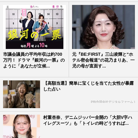
市議会議員の平均年収は約700
元『BE:FIRST』三山凌輝と“ホ
万円！ ドラマ『銀河の一票』の
テル密会報道”の花乃まりあ、一
ように「あなたが立候...
児の母が直面す...
【高額当選】簡単に宝くじを当てた女性が暴露
した占い
PR(合同会社デジタルファーム )
村重杏奈、デニムジッパー全開の「大胆V字ハ
イレグスーツ」も「トイレの時どうすれば...