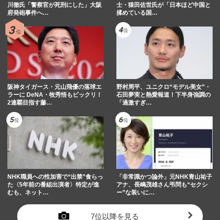
川徹氏「警察官が死刑にした」大阪
士・猿田佐世氏が「日本ほど中国と
府発砲事件へ…
揉めている国…
阪神タイガース・元山飛優の落球エ
野村周平、ユニクロ“モデル美女”・
ラーに DeNA・牧秀悟もビックリ！
石田夢実と熱愛報道！下半身強調の
2連覇目指す藤…
「過激すぎ…
NHK職員への性加害で“出禁”食らっ
「非常識かつ論外」元NHK青山祐子
た〈5年前の番組出演者〉特定が進
アナ、長嶋茂雄さん弔問も“セクシ
むも、ネット…
ー”な装いに…
7位以降を見る