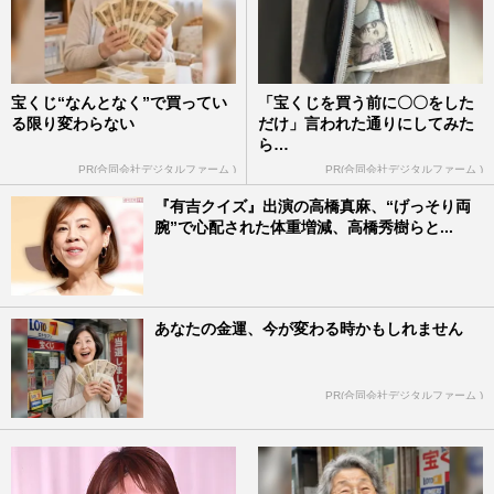
宝くじ“なんとなく”で買ってい
「宝くじを買う前に〇〇をした
る限り変わらない
だけ」言われた通りにしてみた
ら…
PR(合同会社デジタルファーム )
PR(合同会社デジタルファーム )
『有吉クイズ』出演の高橋真麻、“げっそり両
腕”で心配された体重増減、高橋秀樹らと...
あなたの金運、今が変わる時かもしれません
PR(合同会社デジタルファーム )