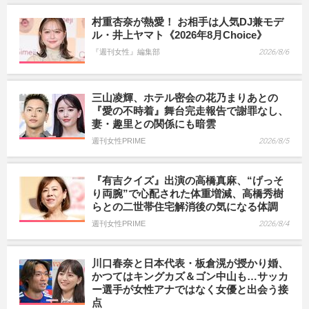
村重杏奈が熱愛！ お相手は人気DJ兼モデ
ル・井上ヤマト《2026年8月Choice》
『週刊女性』編集部
2026/8/6
三山凌輝、ホテル密会の花乃まりあとの
『愛の不時着』舞台完走報告で謝罪なし、
妻・趣里との関係にも暗雲
週刊女性PRIME
2026/8/5
『有吉クイズ』出演の高橋真麻、“げっそ
り両腕”で心配された体重増減、高橋秀樹
らとの二世帯住宅解消後の気になる体調
週刊女性PRIME
2026/8/4
川口春奈と日本代表・板倉滉が授かり婚、
かつてはキングカズ＆ゴン中山も…サッカ
ー選手が女性アナではなく女優と出会う接
点