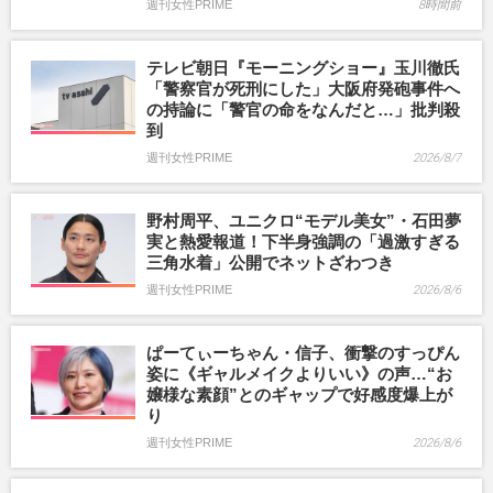
週刊女性PRIME
8時間前
テレビ朝日『モーニングショー』玉川徹氏
「警察官が死刑にした」大阪府発砲事件へ
の持論に「警官の命をなんだと…」批判殺
到
週刊女性PRIME
2026/8/7
野村周平、ユニクロ“モデル美女”・石田夢
実と熱愛報道！下半身強調の「過激すぎる
三角水着」公開でネットざわつき
週刊女性PRIME
2026/8/6
ぱーてぃーちゃん・信子、衝撃のすっぴん
姿に《ギャルメイクよりいい》の声…“お
嬢様な素顔”とのギャップで好感度爆上が
り
週刊女性PRIME
2026/8/6