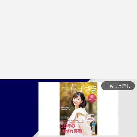
もっと読む
arrow_forward_ios