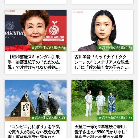
⭐ 高評価の記事(8.5)
⭐ 高評価の記事(9.3)
【昭和芸能スキャンダル】歌
古川琴音『ミッドナイトタク
手・加藤登紀子の「ただの左
シー』の“ミステリアスな眼差
翼」で片付けられない凄絶半
し”に「僕の描く女の子みた
生《東大闘争、獄中結婚、別
い」現代美術家・奈良美智氏
荘で内ゲバ事件》
もSNSで“公認”
⭐ 高評価の記事(8.7)
⭐ 高評価の記事(9.8)
「コンビニおにぎり」を平気
天皇ご一家が2年連続ご着用、
で買う人が知らない残念な真
愛子さまの“5500円かりゆし”
実！原材料表示に隠された添
製造元が明かす驚きの反響