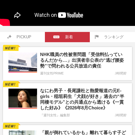
PICKUP
新着
ランキング
NHK職員の性被害問題「受信料払ってい
るんだから…」出演者非公表の“逃げ腰姿
勢”で問われる公共放送の責任
週刊女性PRIME
3時間前
なにわ男子・長尾謙杜と熱愛報道の元E-
girls・稲垣莉生「犬顔が好き」過去の“半
同棲モデル”との共通点から透ける《一貫
した好み》《2026年8月Choice》
『週刊女性』編集部
3時間前
「親が倒れているかも」離れて暮らす子ど