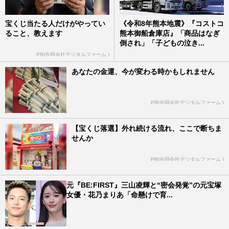
宝くじ当たる人だけがやってい
《令和8年熊本地震》『コストコ
ること、教えます
熊本御船倉庫店』「商品はなぎ
倒され」「子どもの泣き...
PR(合同会社デジタルファーム )
あなたの金運、今が変わる時かもしれません
PR(合同会社デジタルファーム )
【宝くじ落選】外れ続ける流れ、ここで断ちま
せんか
PR(合同会社デジタルファーム )
元『BE:FIRST』三山凌輝と“密会発覚”の元宝塚
女優・花乃まりあ「命懸けで育...