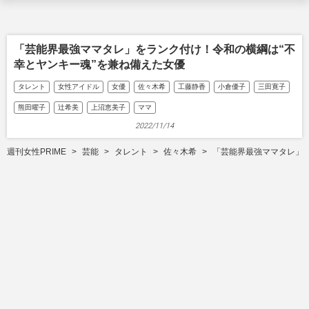
「芸能界最強ママタレ」をランク付け！令和の横綱は“不
幸とヤンキー魂”を兼ね備えた女優
タレント
女性アイドル
女優
佐々木希
工藤静香
小倉優子
三田寛子
熊田曜子
辻希美
上沼恵美子
ママ
2022/11/14
週刊女性PRIME
芸能
タレント
佐々木希
「芸能界最強ママタレ」を