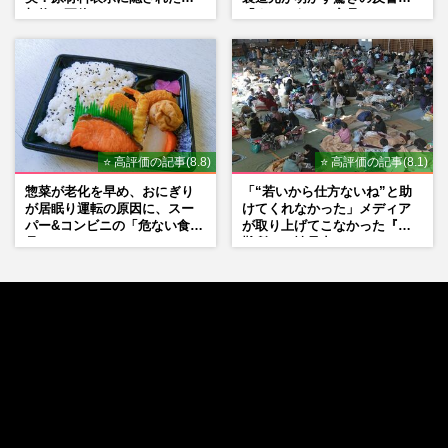
加物の正体
「まさかうちの商品とは…」
⭐ 高評価の記事(8.8)
⭐ 高評価の記事(8.1)
惣菜が老化を早め、おにぎり
「“若いから仕方ないね”と助
が居眠り運転の原因に、スー
けてくれなかった」メディア
パー&コンビニの「危ない食
が取り上げてこなかった『避
品」
難所での性暴力』