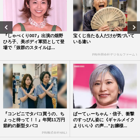
『しゃべくり007』出演の畑野
宝くじ当たる人だけが気づいて
ひろ子、美ボディ軍団として登
いる違い
場で「抜群のスタイルは...
PR(合同会社デジタルファーム )
『コンビニでタバコ買うの、ち
ぱーてぃーちゃん・信子、衝撃
ょっと待って！！』年間11万円
のすっぴん姿に《ギャルメイク
節約の新型タバコ
よりいい》の声…“お嬢様...
PR(株式会社HAL)