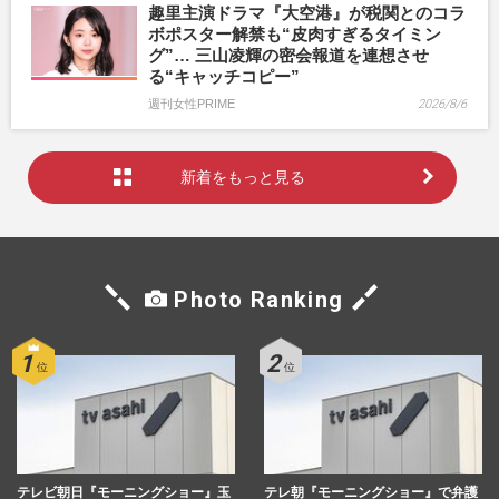
趣里主演ドラマ『大空港』が税関とのコラ
ボポスター解禁も“皮肉すぎるタイミン
グ”… 三山凌輝の密会報道を連想させ
る“キャッチコピー”
週刊女性PRIME
2026/8/6
新着をもっと見る
Photo Ranking
テレビ朝日『モーニングショー』玉
テレ朝『モーニングショー』で弁護