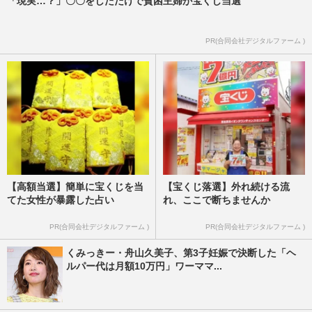
「現実…？」〇〇をしただけで貧困主婦が宝くじ当選
PR(合同会社デジタルファーム )
【高額当選】簡単に宝くじを当
【宝くじ落選】外れ続ける流
てた女性が暴露した占い
れ、ここで断ちませんか
PR(合同会社デジタルファーム )
PR(合同会社デジタルファーム )
くみっきー・舟山久美子、第3子妊娠で決断した「ヘ
ルパー代は月額10万円」ワーママ...