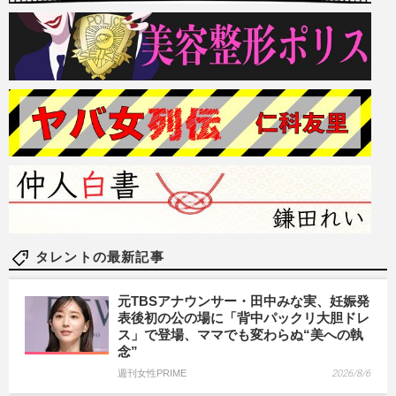
タレントの最新記事
元TBSアナウンサー・田中みな実、妊娠発
表後初の公の場に「背中パックリ大胆ドレ
ス」で登場、ママでも変わらぬ“美への執
念”
週刊女性PRIME
2026/8/6