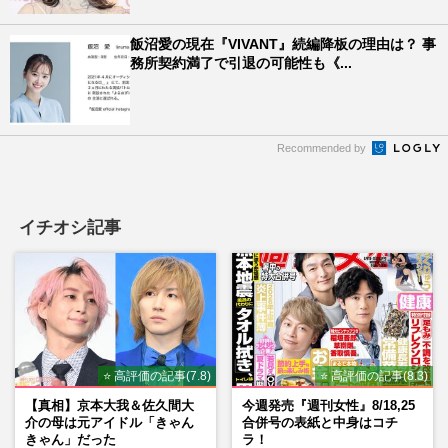
飯沼愛の現在『VIVANT』続編降板の理由は？ 事
務所契約満了で引退の可能性も《...
Recommended by
イチオシ記事
⭐ 高評価の記事(7.8)
⭐ 高評価の記事(8.3)
【真相】京本大我＆佐久間大
今週発売『週刊女性』8/18,25
介の母は元アイドル「きゃん
合併号の表紙と中身はコチ
きゃん」だった
ラ！