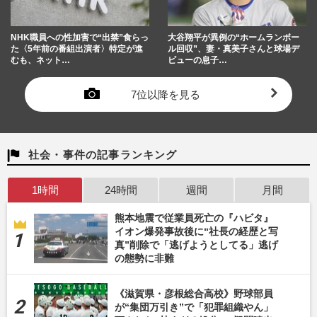
NHK職員への性加害で“出禁”食らっ
大谷翔平が異例の“ホームランボー
た〈5年前の番組出演者〉特定が進
ル回収”、妻・真美子さんと球場デ
むも、ネット…
ビューの息子…
7位以降を見る
社会・事件の記事ランキング
1時間
24時間
週間
月間
熊本地震で従業員死亡の『ハビタ』
イオン爆発事故後に“社長の経歴と写
真”削除で「逃げようとしてる」逃げ
の態勢に非難
《滋賀県・彦根総合高校》野球部員
が“集団万引き”で「犯罪組織やん」