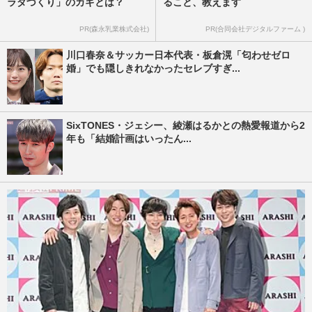
ラダづくり」のカギとは？
ること、教えます
PR(森永乳業株式会社)
PR(合同会社デジタルファーム )
川口春奈＆サッカー日本代表・板倉滉「匂わせゼロ
婚」でも隠しきれなかったセレブすぎ...
SixTONES・ジェシー、綾瀬はるかとの熱愛報道から2
年も「結婚計画はいったん...