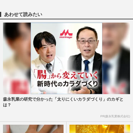
WBC2026日韓戦で高市早苗首相の始球式
参加に賛否、前回大会では岸田文雄元首相
あわせて読みたい
のノーコン暴投に「野球やっ…
週刊女性PRIME
2026/3/5
高市早苗首相に小泉進次郎、石破茂も…男
女1000人が選んだ《引退してほしい政治家
ランキング》1位は“自民…
週刊女性2026年1月20日・27日号
2026/1/13
高市早苗首相が掲げる商品券・お米券の経
済対策に国民ガッカリ「食料品の消費税
0%」を阻む麻生太郎副総裁と…
週刊女性PRIME
2025/11/11
森永乳業の研究で分かった「太りにくいカラダづくり」のカギと
は？
自民党・高市早苗首相、物価高対策を強調
PR(森永乳業株式会社)
も“食料品消費税ゼロ”には曖昧回答で国民
落胆「石破や岸田と同じ…