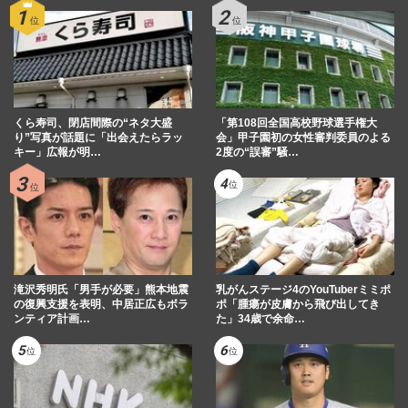
くら寿司、閉店間際の“ネタ大盛
「第108回全国高校野球選手権大
り”写真が話題に「出会えたらラッ
会」甲子園初の女性審判委員のよる
キー」広報が明…
2度の“誤審”騒…
滝沢秀明氏「男手が必要」熊本地震
乳がんステージ4のYouTuberミミポ
の復興支援を表明、中居正広もボラ
ポ「腫瘍が皮膚から飛び出してき
ンティア計画…
た」34歳で余命…