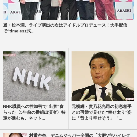
嵐・松本潤、ライブ演出の次はアイドルプロデュース！大手配信
で“timelesz式...
NHK職員への性加害で“出禁”食
元横綱・貴乃花光司の初恋相手
らった〈5年前の番組出演者〉特
との再婚で見せた“幸せ太り”姿
定が進むも、ネット...
に「昔より幸せそう」「...
村重杏奈、デニムジッパー全開の「大胆V字ハイレグ