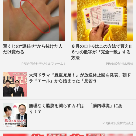
週刊女性PRIME
2025/11/7
宝くじの“運任せ”から抜けた人
８月のロト6はこの方法で買え!!
だけ変わる
６つの数字が『完全一致』する
方法
PR(合同会社デジタルファーム )
PR(株式会社MURA)
大河ドラマ『豊臣兄弟！』が放送休止回を発表、朝ド
ラ『エール』から始まった「見習う...
無理なく脂肪を減らすカギは 「腸内環境」にあ
り！？
PR(森永乳業株式会社)