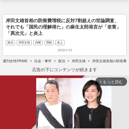
岸田文雄首相の防衛費増税に反対7割超えの世論調査、
それでも「国民の理解得た」の麻生太郎発言が「老害」
「異次元」と炎上
政治
岸田文雄
内閣
増税
炎上
2023/1/10
週刊女性PRIME
社会・事件
政治
岸田文雄
岸田文雄首相の防衛費
広告の下にコンテンツが続きます
もっと読む
arrow_forward_ios