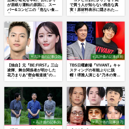
が居眠り運転の原因に、スー
で買う人が知らない残念な真
パー&コンビニの「危ない食
実！原材料表示に隠された添
品」
加物の正体
⭐ 高評価の記事(10)
⭐ 高評価の記事(9.8)
【独自】元『BE:FIRST』三山
TBS日曜劇場『VIVANT』キャ
凌輝、舞台関係者が明かした
スティングの有能ぶりに脱
花乃まりあ“密会報道後”の呆
帽！堺雅人演じる“乃木の青年
れ発言と、『愛の不時着』の
期”役は、そっくり説根強い
劇場が答えた共演舞台の行方
Mr.Children桜井和寿のバンド
マン長男・櫻井海音だった
⭐ 高評価の記事(9)
⭐ 高評価の記事(8.7)