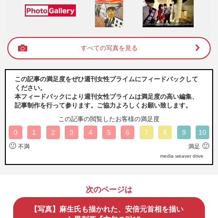
すべての写真を見る
この記事の満足度をぜひ週刊女性プライムにフィードバックして
ください。
本フィードバックにより週刊女性プライムは満足度の高い編集、
記事制作を行って参ります。ご協力よろしくお願い致します。
この記事の閲覧したお客様の満足度
0
1
2
3
4
5
6
7
8
9
10
🙁
🙂
不満
満足
media weaver drive
次のページは
【写真】麻生氏も描かれた、安倍元首相を描い