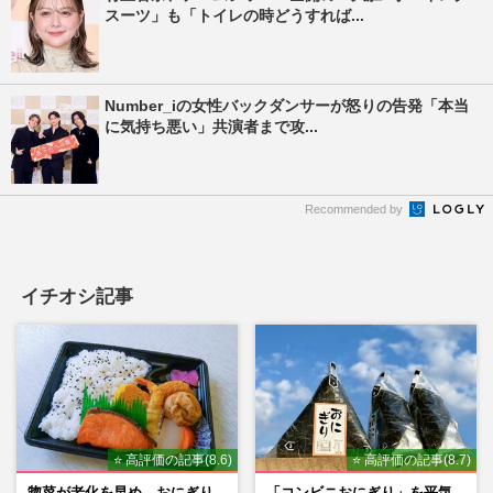
スーツ」も「トイレの時どうすれば...
Number_iの女性バックダンサーが怒りの告発「本当
に気持ち悪い」共演者まで攻...
Recommended by
イチオシ記事
⭐ 高評価の記事(8.6)
⭐ 高評価の記事(8.7)
惣菜が老化を早め、おにぎり
「コンビニおにぎり」を平気