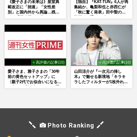
《愛子さまの未来は》皇室典
【独自】『KAT-TUN』6人が再
範改正に「拙速」「女性差
集結か、亀梨和也と赤西仁が
別」と国内外から異論…残さ
「秋に驚く発表」田中聖の刑
れた「再改正」の道
期満了と重なる“匂わせ”では
ない理由
⭐ 高評価の記事(10)
⭐ 高評価の記事(10)
愛子さま、雅子さまの「30年
山田涼介が『一次元の挿し
前の黄色セットアップ」に
木』で魅せる新境地「キラキ
〈親子2代でお似合いになる〉
ラしたフィルターが1枚外れて
の声、ご成婚時のドレスも手
くれたら」アイドル像を封印
がけた森英恵さんとの絆
した覚悟
Photo Ranking