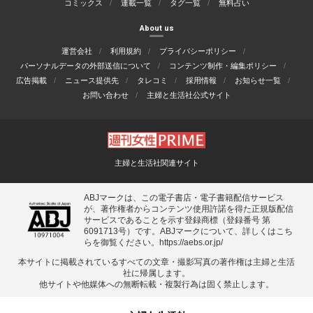
コミックス
連載一覧
タグ一覧
無料占い
About us
運営会社
利用規約
プライバシーポリシー
パーソナルデータの外部送信について
コンテンツ制作・編集ポリシー
広告掲載
ニュース提供先
タレコミ
採用情報
お知らせ一覧
お問い合わせ
主婦と生活社公式サイト
主婦と生活社関連サイト
ABJマークは、この電子書店・電子書籍配信サービス
が、著作権者からコンテンツ使用許諾を得た正規版配信
サービスであることを示す登録商標（登録番号 第
6091713号）です。ABJマークについて、詳しくはこち
らを御覧ください。
https://aebs.or.jp/
本サイトに掲載されているすべての⽂章・撮影写真の著作権は主婦と⽣活
社に帰属します。
他サイトや他媒体への無断転載・複製⾏為は固く禁⽌します。