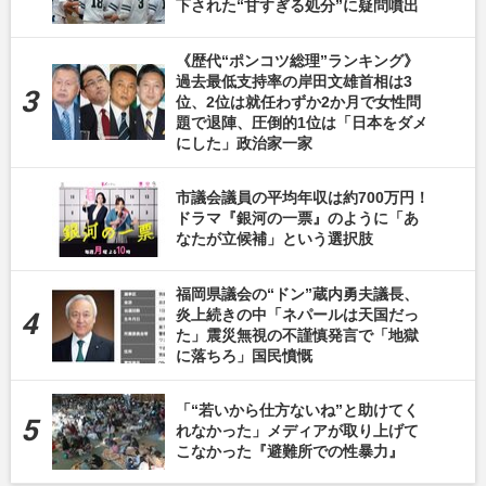
下された“甘すぎる処分”に疑問噴出
《歴代“ポンコツ総理”ランキング》
過去最低支持率の岸田文雄首相は3
位、2位は就任わずか2か月で女性問
題で退陣、圧倒的1位は「日本をダメ
にした」政治家一家
市議会議員の平均年収は約700万円！
ドラマ『銀河の一票』のように「あ
なたが立候補」という選択肢
福岡県議会の“ドン”蔵内勇夫議長、
炎上続きの中「ネパールは天国だっ
た」震災無視の不謹慎発言で「地獄
に落ちろ」国民憤慨
「“若いから仕方ないね”と助けてく
れなかった」メディアが取り上げて
こなかった『避難所での性暴力』