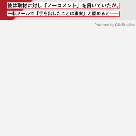
Powered by 
GliaStudios
M
u
t
e