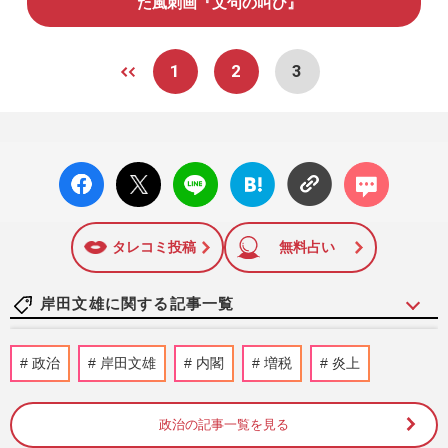
た風刺画『文句の叫び』
1
2
3
facebo
X ポス
LINE
はてな
コメン
ok い
ト
ブック
ト
いね
マーク
に追加
タレコミ投稿
無料占い
岸田文雄に関する記事一覧
岸田文雄元首相『しゃべくり007』サプラ
政治
岸田文雄
内閣
増税
炎上
イズ出演で「長年の謎が解けた」舞台裏
の“秘密”をまさかの大公開
週刊女性PRIME
2026/3/23
政治の記事一覧を見る