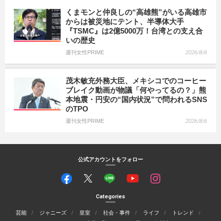
くまモンと仲良しの“高雄熊”がいる高雄市
からは被災地にテント、半導体大手
『TSMC』は2億5000万！台湾との支え合
いの歴史
週刊女性PRIME
2026/8/6
茂木敏充外務大臣、メキシコでのコーヒー
ブレイク動画が物議「何やってるの？」熊
本地震・円安の“国内状況”で問われるSNS
のTPO
週刊女性PRIME
2026/8/6
公式アカウントをフォロー
Categories
芸能
ジャニーズ
皇室
社会・事件
ライフ
トレンド