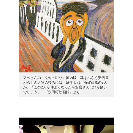
アベさんの「文句の叫び」国内版 耳をふさぐ安倍首
相らしき人物の後ろには、麻生太郎、石破茂風の2人
が。「この2人が仲よくなったら安倍さんは頭が痛い
でしょう」 『永田町絵画館』より