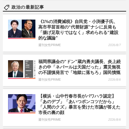
政治の最新記事
《1%の消費減税》自民党・小渕優子氏、
高市早苗首相の“代替財源”ナシに反発も
「揚げ足取りではなく」求められる“建設
的な議論”
週刊女性PRIME
2026/8/7
福岡県議会の“ドン”蔵内勇夫議長、炎上続
きの中「ネパールは天国だった」震災無視
の不謹慎発言で「地獄に落ちろ」国民憤慨
週刊女性PRIME
2026/8/6
【横浜・山中竹春市長がパワハラ認定】
「あのデブ」「あいつポンコツだから」
「人間のクズ」暴言を受けた市議が答えた
市長の裏の顔
週刊女性PRIME
2026/8/6