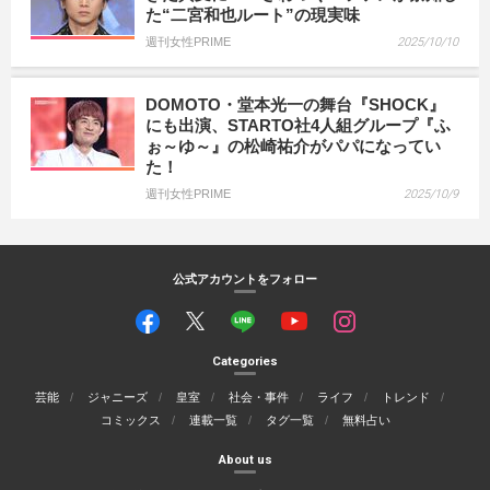
た“二宮和也ルート”の現実味
週刊女性PRIME
2025/10/10
DOMOTO・堂本光一の舞台『SHOCK』
にも出演、STARTO社4人組グループ『ふ
ぉ～ゆ～』の松崎祐介がパパになってい
た！
週刊女性PRIME
2025/10/9
公式アカウントをフォロー
Categories
芸能
ジャニーズ
皇室
社会・事件
ライフ
トレンド
コミックス
連載一覧
タグ一覧
無料占い
About us