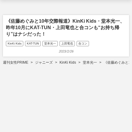
《佐藤めぐみと10年交際報道》KinKi Kids・堂本光一、
昨年10月にKAT-TUN・上田竜也と合コンも“お持ち帰
り”はナシだった！
KinKi Kids
KAT-TUN
堂本光一
上田竜也
合コン
2023/2/26
週刊女性PRIME
ジャニーズ
KinKi Kids
堂本光一
《佐藤めぐみと10