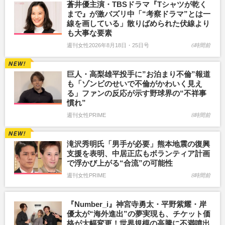
蒼井優主演・TBSドラマ『Tシャツが乾く
まで』が激バズリ中「“考察ドラマ”とは一
線を画している」散りばめられた伏線より
も大事な要素
週刊女性2026年8月18日・25日号
6時間前
巨人・高梨雄平投手に”お泊まり不倫”報道
も「ゾンビのせいで不倫がかわいく見え
る」ファンの反応が示す野球界の“不祥事
慣れ”
週刊女性PRIME
8時間前
滝沢秀明氏「男手が必要」熊本地震の復興
支援を表明、中居正広もボランティア計画
で浮かび上がる“合流”の可能性
週刊女性PRIME
8時間前
『Number_i』神宮寺勇太・平野紫耀・岸
優太が“海外進出”の夢実現も、チケット価
格が大幅変更！世界規模の高騰に不満噴出