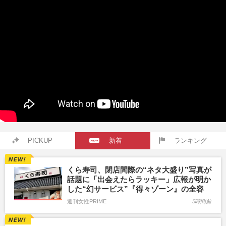
PICKUP
新着
ランキング
くら寿司、閉店間際の“ネタ大盛り”写真が
話題に「出会えたらラッキー」広報が明か
した“幻サービス”『得々ゾーン』の全容
週刊女性PRIME
5時間前