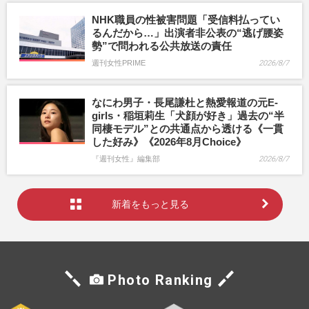
NHK職員の性被害問題「受信料払ってい
るんだから…」出演者非公表の“逃げ腰姿
勢”で問われる公共放送の責任
週刊女性PRIME
2026/8/7
なにわ男子・長尾謙杜と熱愛報道の元E-
girls・稲垣莉生「犬顔が好き」過去の“半
同棲モデル”との共通点から透ける《一貫
した好み》《2026年8月Choice》
『週刊女性』編集部
2026/8/7
新着をもっと見る
Photo Ranking