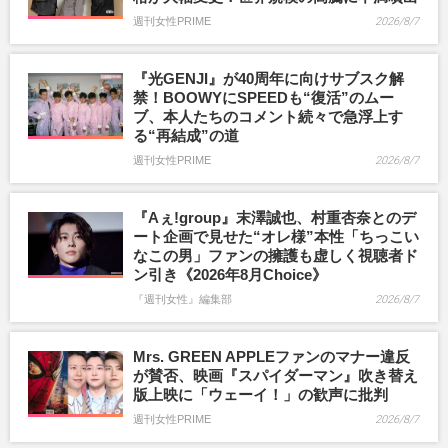
週刊女性PRIME
2026/8/7
『光GENJI』が40周年に向けサブスク解
禁！BOOWYにSPEEDも“復活”のムー
ブ、本人たちのコメント続々で急浮上す
る“再結成”の道
週刊女性PRIME
2026/8/7
『Aぇ!group』末澤誠也、村重杏奈とのデ
ート企画で見せた“オレ様”本性「ちっこい
なこの男」ファンの擁護も虚しく視聴者ド
ン引き《2026年8月Choice》
『週刊女性』編集部
2026/8/7
Mrs. GREEN APPLEファンのマナー違反
が賛否、映画『スパイダーマン』吹き替え
版上映に「ウェーイ！」の歓声に批判
週刊女性PRIME
2026/8/7