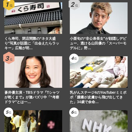
くら寿司、閉店間際の“ネタ大盛
小栗旬の“非公表長女”が顔隠しデビ
り”写真が話題に「出会えたらラッ
ュー、透ける山田優の「スーパーモ
キー」広報が明…
デルに」野…
蒼井優主演・TBSドラマ『Tシャツ
乳がんステージ4のYouTuberミミポ
が乾くまで』が激バズリ中「“考察
ポ「腫瘍が皮膚から飛び出してき
ドラマ”とは一…
た」34歳で余命…