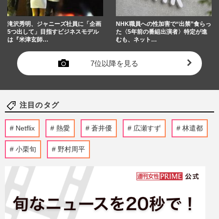
滝沢秀明、ジャニーズ社員に「企画
NHK職員への性加害で“出禁”食らっ
5つ出して」目指すビジネスモデル
た〈5年前の番組出演者〉特定が進
は『米津玄師…
むも、ネット…
7位以降を見る
注目のタグ
Netflix
熱愛
蒼井優
広瀬すず
林遣都
小栗旬
野村周平