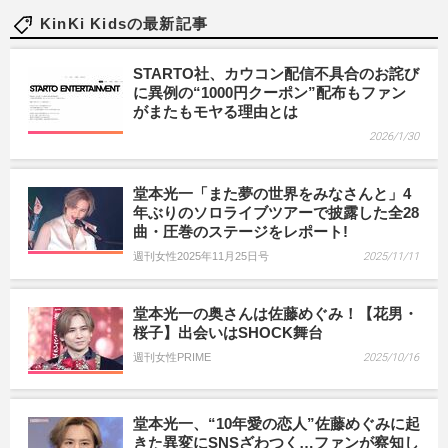
KinKi Kidsの最新記事
STARTO社、カウコン配信不具合のお詫び
に異例の“1000円クーポン”配布もファン
がまたもモヤる理由とは
2026/1/30
堂本光一「また夢の世界をみなさんと」4
年ぶりのソロライブツアーで披露した全28
曲・圧巻のステージをレポート!
週刊女性2025年11月25日号
2025/11/11
堂本光一の奥さんは佐藤めぐみ！【花男・
桜子】出会いはSHOCK舞台
週刊女性PRIME
2025/10/16
堂本光一、“10年愛の恋人”佐藤めぐみに起
きた異変にSNSざわつく…ファンが察知し