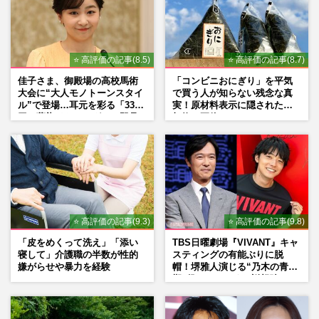
⭐ 高評価の記事(8.5)
⭐ 高評価の記事(8.7)
佳子さま、御殿場の高校馬術
「コンビニおにぎり」を平気
大会に“大人モノトーンスタイ
で買う人が知らない残念な真
ル”で登場…耳元を彩る「3300
実！原材料表示に隠された添
円の藍染イヤリング」は即品
加物の正体
薄に
⭐ 高評価の記事(9.3)
⭐ 高評価の記事(9.8)
「皮をめくって洗え」「添い
TBS日曜劇場『VIVANT』キャ
寝して」介護職の半数が性的
スティングの有能ぶりに脱
嫌がらせや暴力を経験
帽！堺雅人演じる“乃木の青年
期”役は、そっくり説根強い
Mr.Children桜井和寿のバンド
マン長男・櫻井海音だった