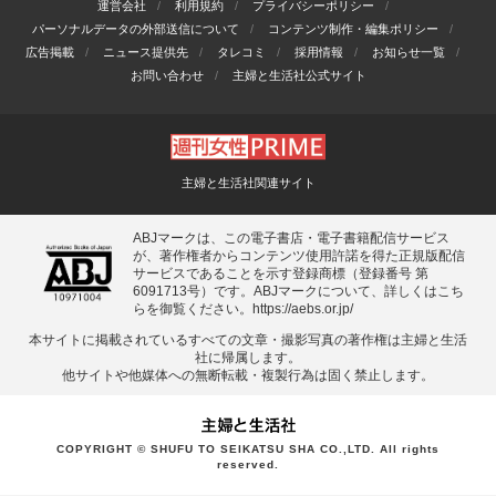
運営会社
利用規約
プライバシーポリシー
パーソナルデータの外部送信について
コンテンツ制作・編集ポリシー
広告掲載
ニュース提供先
タレコミ
採用情報
お知らせ一覧
お問い合わせ
主婦と生活社公式サイト
主婦と生活社関連サイト
ABJマークは、この電子書店・電子書籍配信サービス
が、著作権者からコンテンツ使用許諾を得た正規版配信
サービスであることを示す登録商標（登録番号 第
6091713号）です。ABJマークについて、詳しくはこち
らを御覧ください。
https://aebs.or.jp/
本サイトに掲載されているすべての⽂章・撮影写真の著作権は主婦と⽣活
社に帰属します。
他サイトや他媒体への無断転載・複製⾏為は固く禁⽌します。
COPYRIGHT © SHUFU TO SEIKATSU SHA CO.,LTD. All rights
reserved.