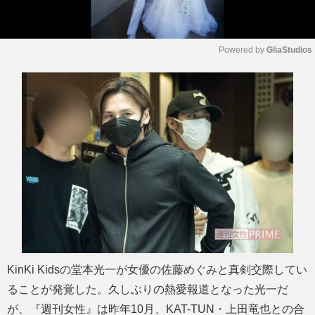
Powered by 
GliaStudios
M
u
t
e
KinKi Kidsの堂本光一が女優の佐藤めぐみと真剣交際してい
ることが発覚した。久しぶりの熱愛報道となった光一だ
が、『週刊女性』は昨年10月、KAT-TUN・上田竜也との合