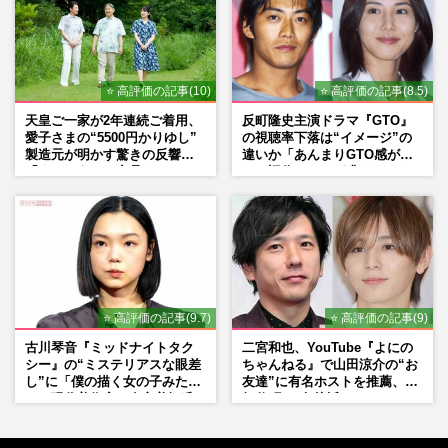
⭐ 高評価の記事(10)
⭐ 高評価の記事(8.5)
天皇ご一家が2年連続ご着用、
反町隆史主演ドラマ『GTO』
愛子さまの“5500円かりゆし”
の視聴率下落は“イメージ”の
製造元が明かす驚きの反響
違いか「あんまりGTO感がな
「まさかうちの商品とは…」
い」旧作ファンが求めていた
モノ
⭐ 高評価の記事(9.7)
⭐ 高評価の記事(9)
古川琴音『ミッドナイトタク
二宮和也、YouTube『よにの
シー』の“ミステリアスな眼差
ちゃんねる』で山田涼介の“お
し”に「僕の描く女の子みた
友達”に有名ホストを推薦、歌
い」現代美術家・奈良美智氏
舞伎町に“急接近”でファン
もSNSで“公認”
「関わらないで！」