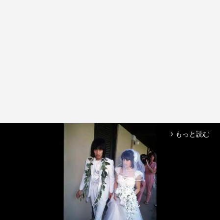
もっと読む
arrow_forward_ios