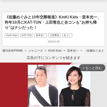
《佐藤めぐみと10年交際報道》KinKi Kids・堂本光一、
昨年10月にKAT-TUN・上田竜也と合コンも“お持ち帰
り”はナシだった！
KinKi Kids
KAT-TUN
堂本光一
上田竜也
合コン
2023/2/26
週刊女性PRIME
ジャニーズ
KinKi Kids
堂本光一
《佐藤めぐみと10
広告の下にコンテンツが続きます
もっと読む
arrow_forward_ios