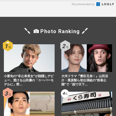
Recommended by
Photo Ranking
小栗旬の“非公表長女”が顔隠しデビ
大河ドラマ『豊臣兄弟！』山田涼
ュー、透ける山田優の「スーパーモ
介・栗原類ら初出演組の“扮装公
デルに」野…
開”で「顔で天下…