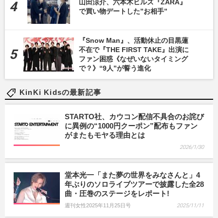
山田涼介、六本木ヒルズ『ZARA』
で買い物デートした”お相手”
『Snow Man』、活動休止の目黒蓮
不在で『THE FIRST TAKE』出演に
ファン困惑《なぜいないタイミング
で？》“9人”が誓う進化
KinKi Kidsの最新記事
STARTO社、カウコン配信不具合のお詫び
に異例の“1000円クーポン”配布もファン
がまたもモヤる理由とは
2026/1/30
堂本光一「また夢の世界をみなさんと」4
年ぶりのソロライブツアーで披露した全28
曲・圧巻のステージをレポート!
週刊女性2025年11月25日号
2025/11/11