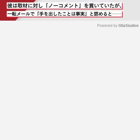
Powered by 
GliaStudios
M
u
t
e