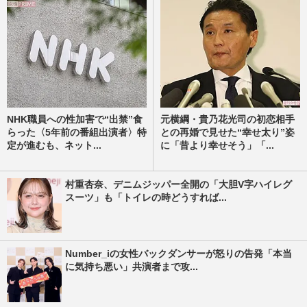
NHK職員への性加害で“出禁”食
元横綱・貴乃花光司の初恋相手
らった〈5年前の番組出演者〉特
との再婚で見せた“幸せ太り”姿
定が進むも、ネット...
に「昔より幸せそう」「...
村重杏奈、デニムジッパー全開の「大胆V字ハイレグ
スーツ」も「トイレの時どうすれば...
Number_iの女性バックダンサーが怒りの告発「本当
に気持ち悪い」共演者まで攻...