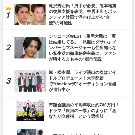
滝沢秀明氏「男手が必要」熊本地震
の復興支援を表明、中居正広もボラ
ンティア計画で浮かび上がる“合
流”の可能性
ジャニーズWEST・重岡大毅は「実
は結婚してる」「私服はダサい」メ
ンバーもマネージャーも住所知らな
い私生活の徹底秘密主義に、ファン
が噂するよもやの“都市伝説”
嵐・松本潤、ライブ演出の次はアイ
ドルプロデュース！大手配信
で“timelesz式”オーディション番組
が進行中か
市議会議員の平均年収は約700万円！
ドラマ『銀河の一票』のように「あ
なたが立候補」という選択肢