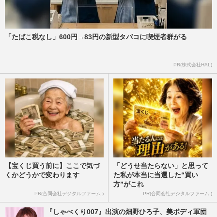
「たばこ税なし」600円→83円の新型タバコに喫煙者群がる
PR(株式会社HAL)
【宝くじ買う前に】ここで気づ
「どうせ当たらない」と思って
くかどうかで変わります
た私が本当に当選した“買い
方”がこれ
PR(合同会社デジタルファーム )
PR(合同会社デジタルファーム )
『しゃべくり007』出演の畑野ひろ子、美ボディ軍団