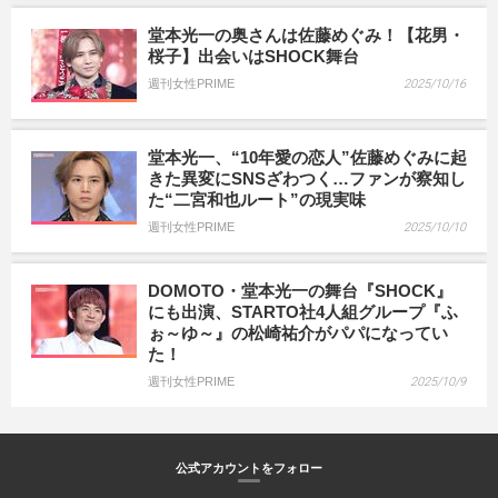
堂本光一の奥さんは佐藤めぐみ！【花男・
桜子】出会いはSHOCK舞台
週刊女性PRIME
2025/10/16
堂本光一、“10年愛の恋人”佐藤めぐみに起
きた異変にSNSざわつく…ファンが察知し
た“二宮和也ルート”の現実味
週刊女性PRIME
2025/10/10
DOMOTO・堂本光一の舞台『SHOCK』
にも出演、STARTO社4人組グループ『ふ
ぉ～ゆ～』の松崎祐介がパパになってい
た！
週刊女性PRIME
2025/10/9
公式アカウントをフォロー