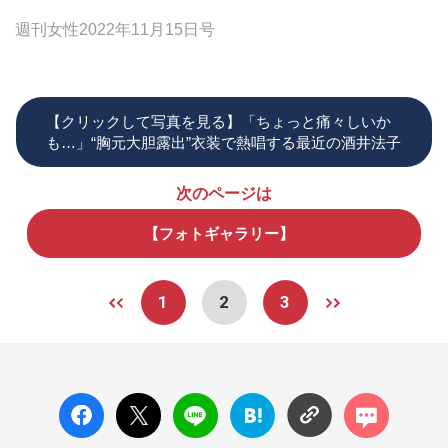
週刊女性2022年11月15日号
【クリックして写真を見る】「ちょっと痛々しいか
も…」“胸元大胆露出”衣装で熱唱する最近の酒井法子
次のページは
【フォトギャラリー】
1
2
3
facebo
X ポス
LINE
はてな
コメン
ok い
ト
ブック
ト
いね
マーク