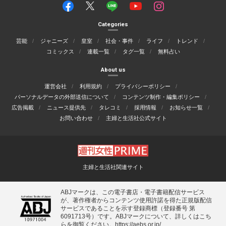
Categories
芸能
ジャニーズ
皇室
社会・事件
ライフ
トレンド
コミックス
連載一覧
タグ一覧
無料占い
About us
運営会社
利用規約
プライバシーポリシー
パーソナルデータの外部送信について
コンテンツ制作・編集ポリシー
広告掲載
ニュース提供先
タレコミ
採用情報
お知らせ一覧
お問い合わせ
主婦と生活社公式サイト
主婦と生活社関連サイト
ABJマークは、この電子書店・電子書籍配信サービス
が、著作権者からコンテンツ使用許諾を得た正規版配信
サービスであることを示す登録商標（登録番号 第
6091713号）です。ABJマークについて、詳しくはこち
らを御覧ください。
https://aebs.or.jp/