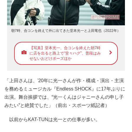
朝7時、合コンを終えて外に出てきた堂本光一と上田竜也（2022年）
【写真】堂本光一、合コンを終えた朝7時
に店を出ると路上で“堂々ハグ”、普段はみ
せないおどけポーズほか
「上田さんは、'20年に光一さんが作・構成・演出・主演
を務めるミュージカル『Endless SHOCK』に17年ぶりに
出演。舞台挨拶では、“光一くんはジャニーさんの申し子
みたい”と絶賛でした」（前出・スポーツ紙記者）
以前からKAT-TUNは光一との仕事が多い。