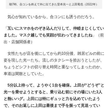
朝7時、合コンを終えて外に出てきた堂本光一と上田竜也（2022年）
気心が知れているから、合コンにも誘うのだろう。
「
互いにスマホをのぞき込んだりして、仲睦まじくしてい
ました。マスク越しでも笑顔が伝わってきましたね
」（前
出・店舗関係者）
女性たちが店を後にしてから約10分後、雑居ビルの前に
姿を現した光一たち。流しのタクシーを拾おうとしたが、
ちょうどシフトの切り替え時間と重なってしまったのか、
車道は閑散としていた。
5分以上待って、ようやく1台を確保。上田が“どうぞ”と
光一を乗せようとすると、乗り込む前にその場にいた3人
と熱いハグ。上田には特にギュッと力を込めていたよう
で、そのお返しに上田は最後まで手を振って見送ってい