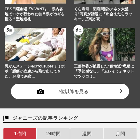
TBS日曜劇場『VIVANT』、県内各
くら寿司、閉店間際の“ネタ大盛
地でロケが行われた岐阜県がカギを
り”写真が話題に「出会えたらラッ
握る？聖地巡礼…
キー」広報が明…
乳がんステージ4のYouTuberミミポ
工藤静香が披露した“個性派”私服に
ポ「腫瘍が皮膚から飛び出してき
「季節感なし」「ムレそう」ネット
た」34歳で余命…
でツッコミ…
7位以降を見る
ジャニーズの記事ランキング
1時間
24時間
週間
月間