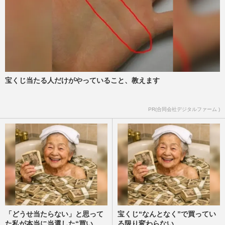
堂本光一の奥さんは佐藤めぐみ！【花男・
桜子】出会いはSHOCK舞台
週刊女性PRIME
2025/10/16
堂本光一、“10年愛の恋人”佐藤めぐみに起
宝くじ当たる人だけがやっていること、教えます
きた異変にSNSざわつく…ファンが察知し
た“二宮和也ルート”の…
週刊女性PRIME
2025/10/10
PR(合同会社デジタルファーム )
「どうせ当たらない」と思って
宝くじ“なんとなく”で買ってい
た私が本当に当選した“買い
る限り変わらない