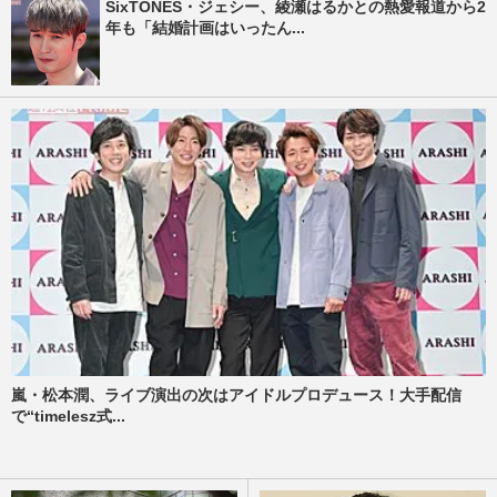
SixTONES・ジェシー、綾瀬はるかとの熱愛報道から2
年も「結婚計画はいったん...
嵐・松本潤、ライブ演出の次はアイドルプロデュース！大手配信
で“timelesz式...