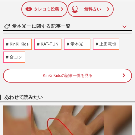
に追加
タレコミ投稿
無料占い
堂本光一に関する記事一覧
STARTO社、カウコン配信不具合のお詫び
KinKi Kids
KAT-TUN
堂本光一
上田竜也
に異例の“1000円クーポン”配布もファン
がまたもモヤる理由とは
合コン
2026/1/30
KinKi Kidsの記事一覧を見る
【2026年】結婚しそうな芸能人カップル！
有村架純＆高橋海人他、ランキング発表
週刊女性2026年1月6日・13日号
2025/12/31
あわせて読みたい
堂本光一「また夢の世界をみなさんと」4
年ぶりのソロライブツアーで披露した全28
曲・圧巻のステージをレポ…
週刊女性2025年11月25日号
2025/11/11