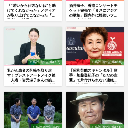
「“若いから仕方ないね”と助
酒井法子、香港コンサートチ
けてくれなかった」メディア
ケット完売で「まさにアジア
が取り上げてこなかった『避
の歌姫」国内外に根強いファ
難所での性暴力』
ンで完全復活か
⭐ 高評価の記事(7.7)
⭐ 高評価の記事(8.5)
乳がん患者の乳輪を取り戻
【昭和芸能スキャンダル】歌
す！ブレストアートメイク第
手・加藤登紀子の「ただの左
一人者・岩元淑子さんの挑戦
翼」で片付けられない凄絶半
と「ハードルしかない」啓発
生《東大闘争、獄中結婚、別
の“壁”
荘で内ゲバ事件》
⭐ 高評価の記事(9)
⭐ 高評価の記事(7.6)