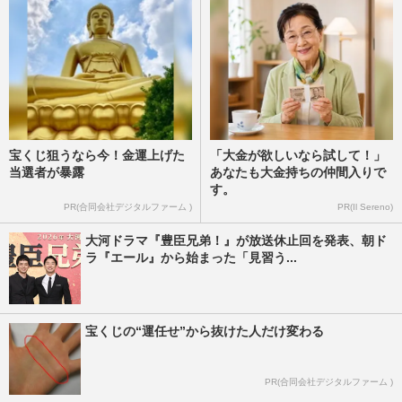
宝くじ狙うなら今！金運上げた
「大金が欲しいなら試して！」
当選者が暴露
あなたも大金持ちの仲間入りで
す。
PR(合同会社デジタルファーム )
PR(Il Sereno)
大河ドラマ『豊臣兄弟！』が放送休止回を発表、朝ド
ラ『エール』から始まった「見習う...
宝くじの“運任せ”から抜けた人だけ変わる
PR(合同会社デジタルファーム )