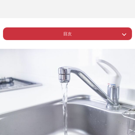
目次
Page 1
ー 「日本の水は安い」安全神話は崩壊
Page 2
ー 使う水量の多い場所から節約すべし
Page 3
ー 秋山さんも実践！水道代下げるテク