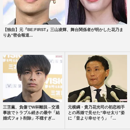
【独自】元『BE:FIRST』三山凌輝、舞台関係者が明かした花乃ま
りあ“密会報道...
三笘薫、負傷でW杯離脱→交通
元横綱・貴乃花光司の初恋相手
事故でトラブル続きの最中「結
との再婚で見せた“幸せ太り”姿
婚式フォト削除」不穏すぎ...
に「昔より幸せそう」「...