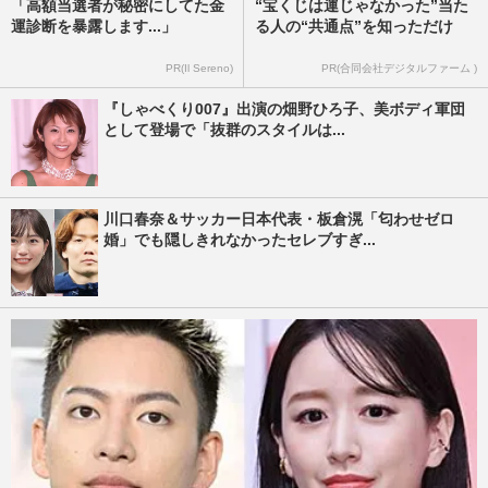
「高額当選者が秘密にしてた金
“宝くじは運じゃなかった”当た
運診断を暴露します...」
る人の“共通点”を知っただけ
PR(Il Sereno)
PR(合同会社デジタルファーム )
『しゃべくり007』出演の畑野ひろ子、美ボディ軍団
として登場で「抜群のスタイルは...
川口春奈＆サッカー日本代表・板倉滉「匂わせゼロ
婚」でも隠しきれなかったセレブすぎ...