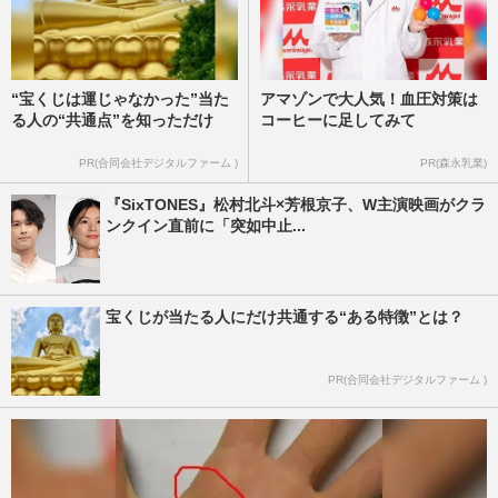
“宝くじは運じゃなかった”当た
アマゾンで大人気！血圧対策は
る人の“共通点”を知っただけ
コーヒーに足してみて
PR(合同会社デジタルファーム )
PR(森永乳業)
『SixTONES』松村北斗×芳根京子、W主演映画がクラ
ンクイン直前に「突如中止...
宝くじが当たる人にだけ共通する“ある特徴”とは？
PR(合同会社デジタルファーム )