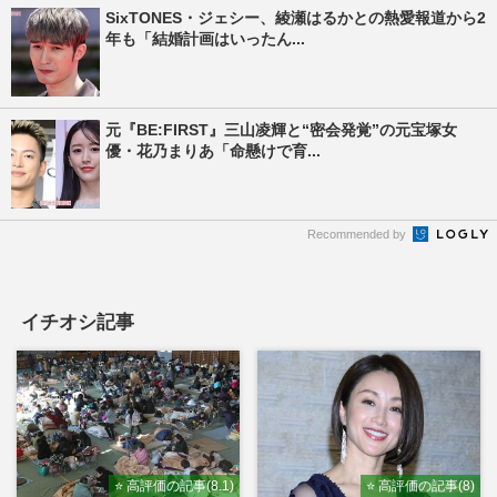
SixTONES・ジェシー、綾瀬はるかとの熱愛報道から2
年も「結婚計画はいったん...
元『BE:FIRST』三山凌輝と“密会発覚”の元宝塚女
優・花乃まりあ「命懸けで育...
Recommended by
イチオシ記事
⭐ 高評価の記事(8.1)
⭐ 高評価の記事(8)