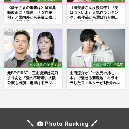
《愛子さまの未来は》皇室典
《渥美清さん没後30年》『男
範改正に「拙速」「女性差
はつらいよ』人気作ランキン
別」と国内外から異論…残さ
グ、48作品から選ばれた栄え
れた「再改正」の道
ある1位と評論家イチ推し
の“神作”は
⭐ 高評価の記事(8.7)
⭐ 高評価の記事(10)
元BE:FIRST・三山凌輝は花乃
山田涼介が『一次元の挿し
まりあと『愛の不時着』大阪
木』で魅せる新境地「キラキ
公演も出演、趣里はドラマ
ラしたフィルターが1枚外れて
『大空港』番宣行脚に「メン
くれたら」アイドル像を封印
タル強すぎ」の実情
した覚悟
Photo Ranking