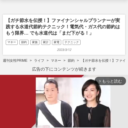
【ガチ節水を伝授！】ファイナンシャルプランナーが実
践する水道代節約テクニック！電気代・ガス代の節約は
もう限界… でも水道代は「まだ下がる！」
マネー
節約
家族
家計
家電
テクニック
2023/3/12
週刊女性PRIME
ライフ
マネー
節約
【ガチ節水を伝授！】ファイ
広告の下にコンテンツが続きます
もっと読む
arrow_forward_ios