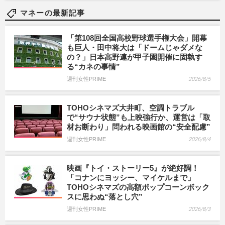
マネーの最新記事
「第108回全国高校野球選手権大会」開幕
も巨人・田中将大は「ドームじゃダメな
の？」日本高野連が甲子園開催に固執す
る“カネの事情”
週刊女性PRIME
2026/8/5
TOHOシネマズ大井町、空調トラブル
で“サウナ状態”も上映強行か、運営は「取
材お断わり」問われる映画館の“安全配慮”
週刊女性PRIME
2026/8/4
映画『トイ・ストーリー5』が絶好調！
「コナンにヨッシー、マイケルまで」
TOHOシネマズの高額ポップコーンボック
スに思わぬ“落とし穴”
週刊女性PRIME
2026/8/3