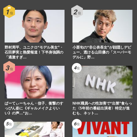
野村周平、ユニクロ“モデル美女”・
小栗旬の“非公表長女”が顔隠しデビ
石田夢実と熱愛報道！下半身強調の
ュー、透ける山田優の「スーパーモ
「過激すぎ…
デルに」野…
ぱーてぃーちゃん・信子、衝撃のす
NHK職員への性加害で“出禁”食らっ
っぴん姿に《ギャルメイクよりい
た〈5年前の番組出演者〉特定が進
い》の声…“お…
むも、ネット…