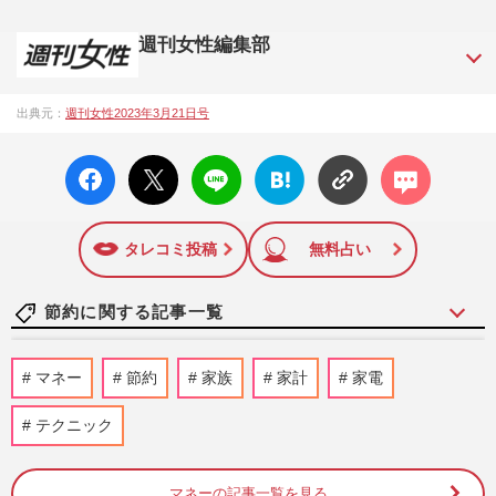
週刊女性編集部
1957年3月6日に日本で最初に創刊された女性週刊誌。芸能ゴ
出典元：
週刊女性2023年3月21日号
シップや事件、皇室の話題、感動ドキュメント、美容・健
康・グルメ・占いに関する情報を発信している。2017年12月
facebo
X ポス
LINE
はてな
コメン
12日号で「眞子さま嫁ぎ先の“義母”が抱える400万円超の“借金
ok い
ト
ブック
ト
トラブル”」報道をスクープ。この一報から約2か月後、宮内庁
いね
マーク
は結婚延期を発表。同記事は2018年の「編集者が選ぶ雑誌ジ
に追加
ャーナリズム賞」大賞を受賞した。毎週火曜日発売。
タレコミ投稿
無料占い
節約に関する記事一覧
《生活費が浮く優待株14選》年間20万〜
マネー
節約
家族
家計
家電
30万円おトクに! 200銘柄保有の“達人主
婦”が伝授する投資のコツ
テクニック
週刊女性2026年8月11日号
2026/8/2
マネーの記事一覧を見る