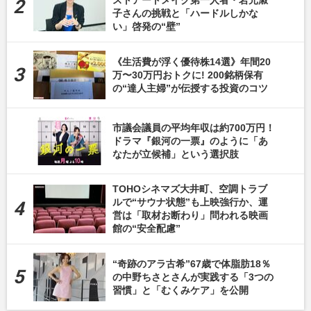
ストアートメイク第一人者・岩元淑
子さんの挑戦と「ハードルしかな
い」啓発の“壁”
《生活費が浮く優待株14選》年間20
万〜30万円おトクに! 200銘柄保有
の“達人主婦”が伝授する投資のコツ
市議会議員の平均年収は約700万円！
ドラマ『銀河の一票』のように「あ
なたが立候補」という選択肢
TOHOシネマズ大井町、空調トラブ
ルで“サウナ状態”も上映強行か、運
営は「取材お断わり」問われる映画
館の“安全配慮”
“奇跡のアラ古希”67歳で体脂肪18％
の中野ちさとさんが実践する「3つの
習慣」と「むくみケア」を公開