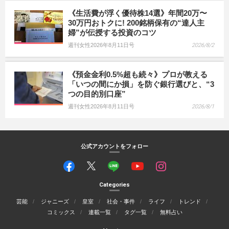
《生活費が浮く優待株14選》年間20万〜
30万円おトクに! 200銘柄保有の“達人主
婦”が伝授する投資のコツ
週刊女性2026年8月11日号
2026/8/2
《預金金利0.5%超も続々》プロが教える
「いつの間にか損」を防ぐ銀行選びと、“3
つの目的別口座”
週刊女性2026年8月11日号
2026/8/1
公式アカウントをフォロー
Categories
芸能
ジャニーズ
皇室
社会・事件
ライフ
トレンド
コミックス
連載一覧
タグ一覧
無料占い