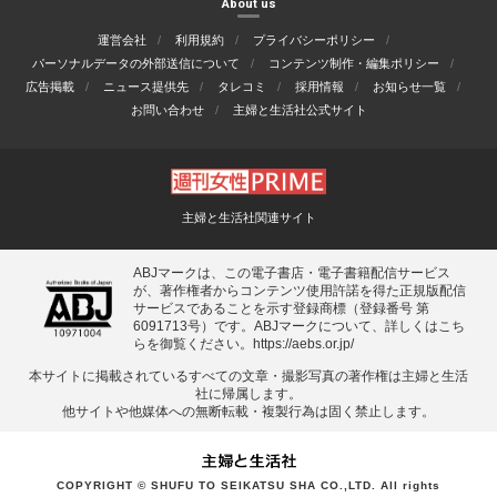
About us
運営会社
利用規約
プライバシーポリシー
パーソナルデータの外部送信について
コンテンツ制作・編集ポリシー
広告掲載
ニュース提供先
タレコミ
採用情報
お知らせ一覧
お問い合わせ
主婦と生活社公式サイト
主婦と生活社関連サイト
ABJマークは、この電子書店・電子書籍配信サービス
が、著作権者からコンテンツ使用許諾を得た正規版配信
サービスであることを示す登録商標（登録番号 第
6091713号）です。ABJマークについて、詳しくはこち
らを御覧ください。
https://aebs.or.jp/
本サイトに掲載されているすべての⽂章・撮影写真の著作権は主婦と⽣活
社に帰属します。
他サイトや他媒体への無断転載・複製⾏為は固く禁⽌します。
COPYRIGHT © SHUFU TO SEIKATSU SHA CO.,LTD. All rights