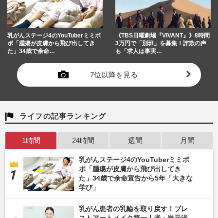
乳がんステージ4のYouTuberミミポ
《TBS日曜劇場『VIVANT』》8時間
ポ「腫瘍が皮膚から飛び出してき
3万円で「別班」を募集！詐欺の声
た」34歳で余命…
も「求人は事実…
7位以降を見る
ライフの記事ランキング
1時間
24時間
週間
月間
乳がんステージ4のYouTuberミミポ
ポ「腫瘍が皮膚から飛び出してき
た」34歳で余命宣告から5年「大きな
学び」
乳がん患者の乳輪を取り戻す！ブレ