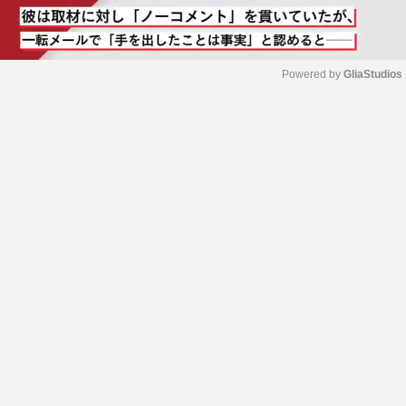
Powered by 
GliaStudios
M
u
t
e