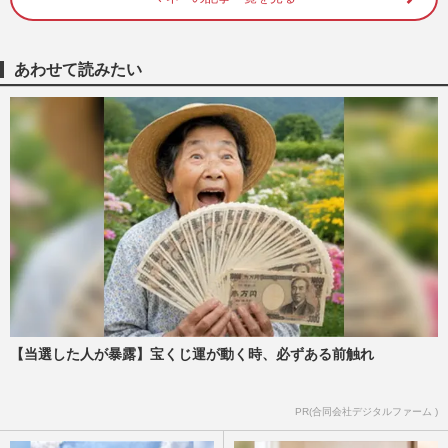
〈夏にやりがちなNG節約〉電気代・食
費・レジャー費の「よかれと思って逆効果
も」…本当にやるべき家計防衛…
週刊女性2026年7月21日号
2026/7/12
あわせて読みたい
猛暑・物価高を乗り切る『おばあちゃんの
知恵袋』ひと手間でお財布にもやさしい、
節約＆エコな“50の習慣”
週刊女性2026年7月7日・14日号
2026/7/5
《当たれば驚きの“もう10缶”》ドンキの
「当たり付きツナ缶」が話題…広報が明か
す狙いと“確率”
週刊女性PRIME
2026/5/29
【当選した人が暴露】宝くじ運が動く時、必ずある前触れ
《わずか2年で資産1億円達成》話題のママ
投資家・ちょる子さんが教える“お金との
付き合い方”、親からの格…
PR(合同会社デジタルファーム )
週刊女性2026年6月2日号
2026/5/24