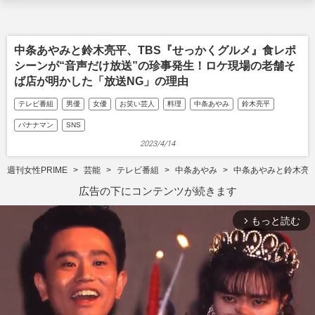
中条あやみと鈴木亮平、TBS『せっかくグルメ』食レポ
シーンが“音声だけ放送”の珍事発生！ロケ現場の老舗そ
ば店が明かした「放送NG」の理由
テレビ番組
男優
女優
お笑い芸人
料理
中条あやみ
鈴木亮平
バナナマン
SNS
2023/4/14
週刊女性PRIME
芸能
テレビ番組
中条あやみ
中条あやみと鈴木亮平
広告の下にコンテンツが続きます
もっと読む
arrow_forward_ios