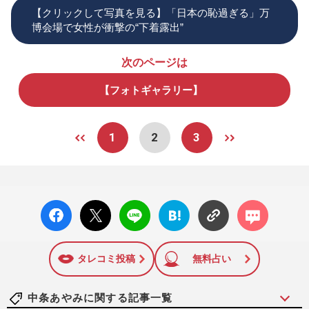
【クリックして写真を見る】「日本の恥過ぎる」万
博会場で女性が衝撃の“下着露出”
次のページは
【フォトギャラリー】
1
2
3
facebo
X ポス
LINE
はてな
コメン
ok い
ト
ブック
ト
いね
マーク
に追加
タレコミ投稿
無料占い
中条あやみに関する記事一覧