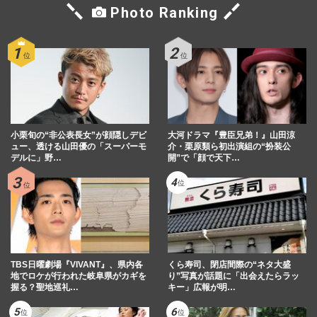
Photo Ranking
小栗旬の“非公表長女”が顔隠しデビ
大河ドラマ『豊臣兄弟！』山田涼
ュー、透ける山田優の「スーパーモ
介・栗原類ら初出演組の“扮装公
デルに」野…
開”で「顔で天下…
TBS日曜劇場『VIVANT』、県内各
くら寿司、閉店間際の“ネタ大盛
地でロケが行われた岐阜県がカギを
り”写真が話題に「出会えたらラッ
握る？聖地巡礼…
キー」広報が明…