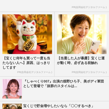
PR(合同会社デジタルファーム )
【宝くじ何年も買って一度も当
【当選した人が暴露】宝くじ運
たらない人へ】原因、はっきり
が動く時、必ずある前触れ
してます
PR(合同会社デジタルファーム )
PR(合同会社デジタルファーム )
『しゃべくり007』出演の畑野ひろ子、美ボディ軍団
として登場で「抜群のスタイルは...
宝くじで貯金増やしたいなら「〇〇するべき」