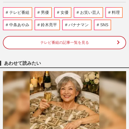
中条あやみ、ITベンチャー『AViC』社
テレビ番組
男優
女優
お笑い芸人
料理
長・市原創吾氏との結婚で近づく「夢はハ
リウッド」の海外進出
中条あやみ
鈴木亮平
バナナマン
SNS
週刊女性2023年5月30日号
2023/5/21
テレビ番組の記事一覧を見る
中条あやみが結婚を発表、スポーツ紙・ワ
イドショーはなぜ「結婚後も仕事を続け
る」「なお妊娠はしていない…
週刊女性PRIME
2023/5/2
あわせて読みたい
中条あやみ＆伊藤淳史の『TOKYO MER』
スペシャルドラマ撮影現場を目撃！“失敗
の要素”が見当たらない作品…
週刊女性2023年3月21日号
2023/3/8
映画『TOKYO MER』で共演、
SixTONES・ジェシーの誕生日に中条あや
みが“匂わせ”インスタ投稿か「らしいよ…