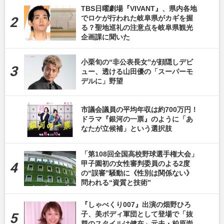
TBS日曜劇場『VIVANT』、県内各地
でロケが行われた岐阜県がカギを握
る？聖地巡礼の注意点を岐阜県観光
企画課に聞いた
小栗旬の“非公表長女”が顔隠しデビ
ュー、透ける山田優の「スーパーモ
デルに」野望
市議会議員の平均年収は約700万円！
ドラマ『銀河の一票』のように「あ
なたが立候補」という選択肢
「第108回全国高校野球選手権大会」
甲子園初の女性審判委員のよる2度
の“誤審”騒動に《性別は関係ない》
問われる“資質と技術”
『しゃべくり007』出演の畑野ひろ
子、美ボディ軍団として登場で「抜
群のスタイルは健在」元夫・柏原崇