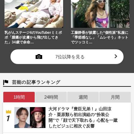
乳がんステージ4のYouTuberミミポ
工藤静香が披露した“個性派”私服に
ポ「腫瘍が皮膚から飛び出してき
「季節感なし」「ムレそう」ネット
た」34歳で余命…
でツッコミ…
7位以降を見る
芸能の記事ランキング
1時間
24時間
週間
月間
大河ドラマ『豊臣兄弟！』山田涼
介・栗原類ら初出演組の“扮装公
開”で「顔で天下取れる」心配を一蹴
したビジュに相次ぐ反響