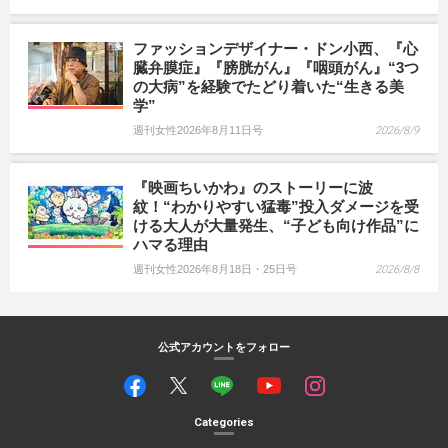
ファッションデザイナー・ドン小西、『心
臓弁膜症』『膀胱がん』『咽頭がん』“3つ
の大病”を経験でたどり着いた“生きる美
学”
週刊女性2026年8月11日号
2026/8/9
『映画ちいかわ』のストーリーに波
紋！“わかりやすい猛毒”投入ダメージを受
ける大人が大量発生、“子ども向け作品”に
ハマる理由
週刊女性2026年8月18日・25日号
2026/8/8
公式アカウントをフォロー
Categories