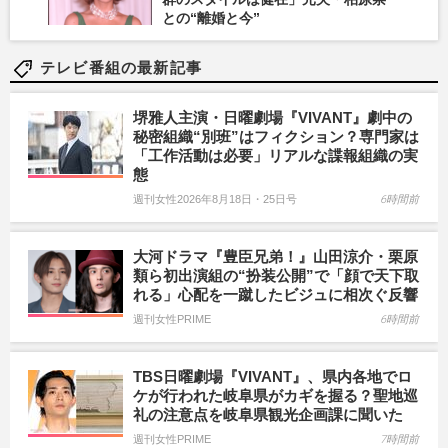
との“離婚と今”
テレビ番組の最新記事
堺雅人主演・日曜劇場『VIVANT』劇中の
秘密組織“別班”はフィクション？専門家は
「工作活動は必要」リアルな諜報組織の実
態
週刊女性2026年8月18日・25日号
6時間前
大河ドラマ『豊臣兄弟！』山田涼介・栗原
類ら初出演組の“扮装公開”で「顔で天下取
れる」心配を一蹴したビジュに相次ぐ反響
週刊女性PRIME
6時間前
TBS日曜劇場『VIVANT』、県内各地でロ
ケが行われた岐阜県がカギを握る？聖地巡
礼の注意点を岐阜県観光企画課に聞いた
週刊女性PRIME
7時間前