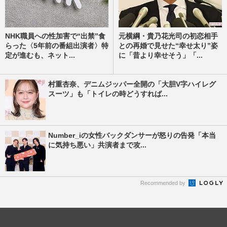
NHK職員への性加害で“出禁”食
元横綱・貴乃花光司の初恋相手
らった〈5年前の番組出演者〉特
との再婚で見せた“幸せ太り”姿
定が進むも、ネット...
に「昔より幸せそう」「...
村重杏奈、デニムジッパー全開の「大胆V字ハイレグ
スーツ」も「トイレの時どうすれば...
Number_iの女性バックダンサーが怒りの告発「本当
に気持ち悪い」共演者まで攻...
Recommended by