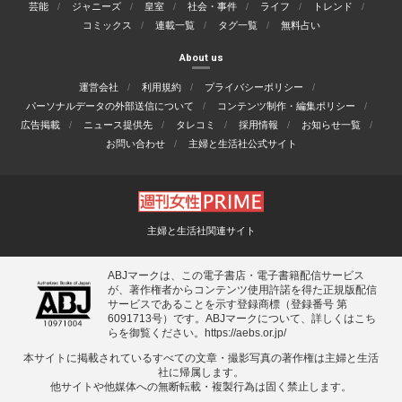
芸能
ジャニーズ
皇室
社会・事件
ライフ
トレンド
コミックス
連載一覧
タグ一覧
無料占い
About us
運営会社
利用規約
プライバシーポリシー
パーソナルデータの外部送信について
コンテンツ制作・編集ポリシー
広告掲載
ニュース提供先
タレコミ
採用情報
お知らせ一覧
お問い合わせ
主婦と生活社公式サイト
主婦と生活社関連サイト
ABJマークは、この電子書店・電子書籍配信サービス
が、著作権者からコンテンツ使用許諾を得た正規版配信
サービスであることを示す登録商標（登録番号 第
6091713号）です。ABJマークについて、詳しくはこち
らを御覧ください。
https://aebs.or.jp/
本サイトに掲載されているすべての⽂章・撮影写真の著作権は主婦と⽣活
社に帰属します。
他サイトや他媒体への無断転載・複製⾏為は固く禁⽌します。