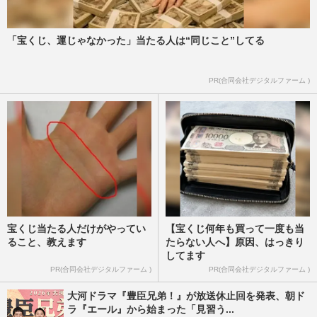
週刊女性PRIME
2022/10/20
「宝くじ、運じゃなかった」当たる人は“同じこと”してる
鈴木亮平『TOKYO MER』劇場版ロケを目
撃！“救命のプロ”役で芽生えた世界平和の
心
PR(合同会社デジタルファーム )
週刊女性2022年7月12日号
2022/6/29
宝くじ当たる人だけがやってい
【宝くじ何年も買って一度も当
ること、教えます
たらない人へ】原因、はっきり
してます
PR(合同会社デジタルファーム )
PR(合同会社デジタルファーム )
大河ドラマ『豊臣兄弟！』が放送休止回を発表、朝ド
ラ『エール』から始まった「見習う...