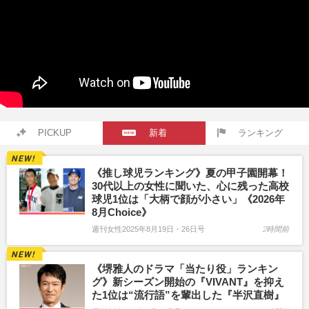
PICKUP
新着
ランキング
《推し球児ランキング》夏の甲子園開幕！
30代以上の女性に聞いた、心に残った高校
球児1位は「大柄で顔が小さい」《2026年
8月Choice》
週刊女性2025年8月19日・26日号
2時間前
《堺雅人のドラマ「当たり役」ランキン
グ》新シーズン開始の『VIVANT』を抑え
た1位は“流行語”を輩出した『半沢直樹』