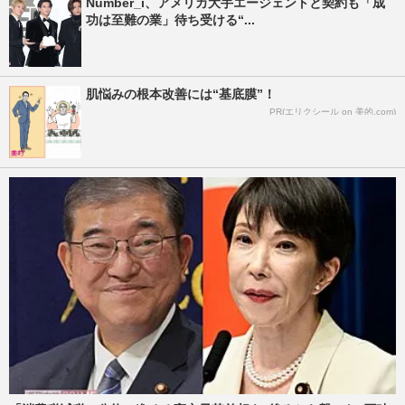
Number_i、アメリカ大手エージェントと契約も「成
功は至難の業」待ち受ける“...
肌悩みの根本改善には“基底膜”！
PR(エリクシール on 美的.com)