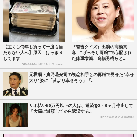
【宝くじ何年も買って一度も当
『有吉クイズ』出演の高橋真
たらない人へ】原因、はっきり
麻、“げっそり両腕”で心配され
してます
た体重増減、高橋秀樹らと...
PR(合同会社デジタルファーム )
元横綱・貴乃花光司の初恋相手との再婚で見せた“幸せ
太り”姿に「昔より幸せそう」「...
リボ払い50万円以上の人は、返済を3～6ヶ月停止して
『大幅に減額してから返済する...
PR(渋谷法務総合事務所)