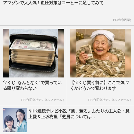
アマゾンで大人気！血圧対策はコーヒーに足してみて
PR(森永乳業)
宝くじ“なんとなく”で買ってい
【宝くじ買う前に】ここで気づ
る限り変わらない
くかどうかで変わります
PR(合同会社デジタルファーム )
PR(合同会社デジタルファーム )
NHK連続テレビ小説『風、薫る』ふたりの主人公・見
上愛＆上坂樹里「芝居については...