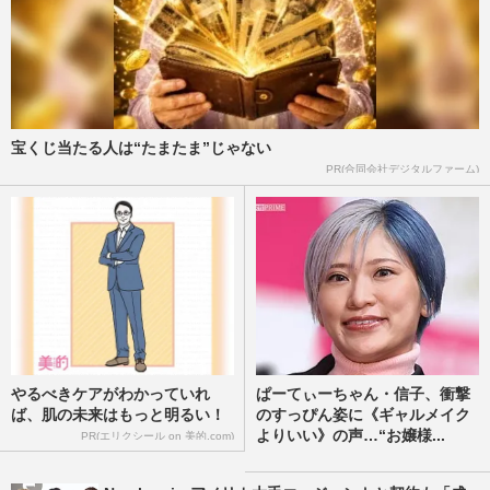
宝くじ当たる人は“たまたま”じゃない
PR(合同会社デジタルファーム)
やるべきケアがわかっていれ
ぱーてぃーちゃん・信子、衝撃
ば、肌の未来はもっと明るい！
のすっぴん姿に《ギャルメイク
よりいい》の声…“お嬢様...
PR(エリクシール on 美的.com)