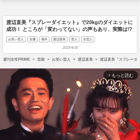
渡辺直美『スプレーダイエット』で20kgのダイエットに
成功！ ところが「変わってない」の声もあり、実際は!?
お笑い芸人
女優
海外
渡辺直美
芸人
女芸人
2023/4/20
週刊女性PRIME
芸能
お笑い芸人
渡辺直美
渡辺直美『スプレーダイ
もっと読む
arrow_forward_ios