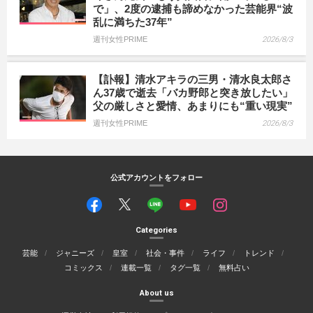
で」、2度の逮捕も諦めなかった芸能界“波
乱に満ちた37年”
週刊女性PRIME
2026/8/3
【訃報】清水アキラの三男・清水良太郎さ
ん37歳で逝去「バカ野郎と突き放したい」
父の厳しさと愛情、あまりにも“重い現実”
週刊女性PRIME
2026/8/3
公式アカウントをフォロー
Categories
芸能
ジャニーズ
皇室
社会・事件
ライフ
トレンド
コミックス
連載一覧
タグ一覧
無料占い
About us