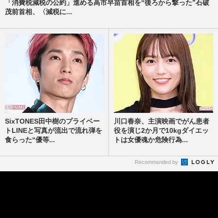
「消費税減税の公約」進める高市早苗首相を“後ろから撃った”石破
茂前首相、〈減税に...
SixTONES田中樹のプライベー
川口春奈、主演映画でがん患者
トLINEと写真が流出で流れ弾を
役を演じ2か月で10kgダイエッ
食らった“優等...
トは女優魂か危険行為...
Recommended by