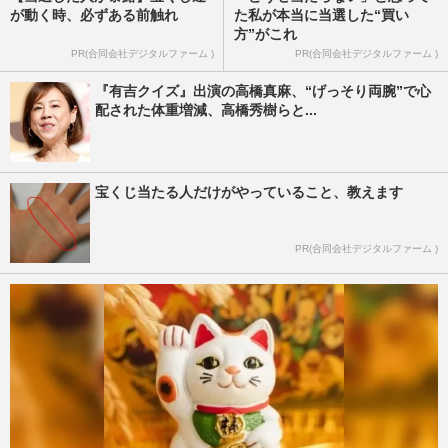
が動く時、必ずある前触れ
た私が本当に当選した“買い
方”がこれ
PR(合同会社デジタルファーム )
PR(合同会社デジタルファーム )
『有吉クイズ』出演の高橋真麻、“げっそり両腕”で心
配された体重増減、高橋秀樹らと...
宝くじ当たる人だけがやっていること、教えます
PR(合同会社デジタルファーム )