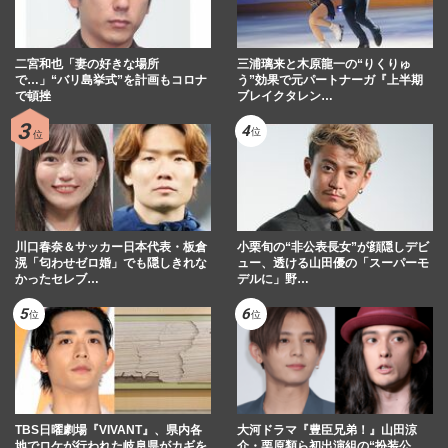
二宮和也「妻の好きな場所
三浦璃来と木原龍一の“りくりゅ
で…」“バリ島挙式”を計画もコロナ
う”効果で元パートナーガ『上半期
で頓挫
ブレイクタレン…
川口春奈＆サッカー日本代表・板倉
小栗旬の“非公表長女”が顔隠しデビ
滉「匂わせゼロ婚」でも隠しきれな
ュー、透ける山田優の「スーパーモ
かったセレブ…
デルに」野…
TBS日曜劇場『VIVANT』、県内各
大河ドラマ『豊臣兄弟！』山田涼
地でロケが行われた岐阜県がカギを
介・栗原類ら初出演組の“扮装公