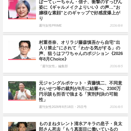
ぱーてぃーちゃん・信子、衝撃のすっぴん
姿に《ギャルメイクよりいい》の声…“お
嬢様な素顔”とのギャップで好感度爆上が
り
週刊女性PRIME
2026/8/6
村重杏奈、オリラジ藤森慎吾から自宅“出
入り禁止”にされて「わかる気がする」の
声、狙うはフワちゃんのポジション《2026
年8月Choice》
『週刊女性』編集部
2026/8/5
元ジャングルポケット・斉藤慎二、不同意
わいせつ等の裁判が8月に結審へ、2300万
円示談も拒否で強まる「実刑判決の可能
性」
週刊女性2026年8月18日・25日号
2026/8/5
ものまねタレント清水アキラの息子・良太
郎さん死去「もう真面目に働いているの