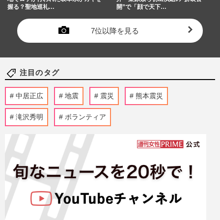
握る？聖地巡礼…
開”で「顔で天下…
7位以降を見る
注目のタグ
中居正広
地震
震災
熊本震災
滝沢秀明
ボランティア