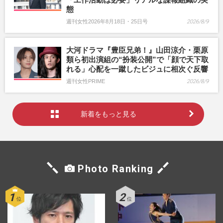
態
週刊女性2026年8月18日・25日号
2026/8/9
大河ドラマ『豊臣兄弟！』山田涼介・栗原
類ら初出演組の“扮装公開”で「顔で天下取
れる」心配を一蹴したビジュに相次ぐ反響
週刊女性PRIME
2026/8/9
新着をもっと見る
Photo Ranking