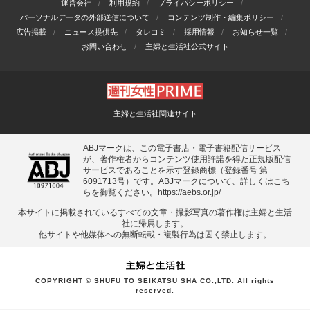
運営会社
利用規約
プライバシーポリシー
パーソナルデータの外部送信について
コンテンツ制作・編集ポリシー
広告掲載
ニュース提供先
タレコミ
採用情報
お知らせ一覧
お問い合わせ
主婦と生活社公式サイト
主婦と生活社関連サイト
ABJマークは、この電子書店・電子書籍配信サービス
が、著作権者からコンテンツ使用許諾を得た正規版配信
サービスであることを示す登録商標（登録番号 第
6091713号）です。ABJマークについて、詳しくはこち
らを御覧ください。
https://aebs.or.jp/
本サイトに掲載されているすべての⽂章・撮影写真の著作権は主婦と⽣活
社に帰属します。
他サイトや他媒体への無断転載・複製⾏為は固く禁⽌します。
COPYRIGHT © SHUFU TO SEIKATSU SHA CO.,LTD. All rights
reserved.