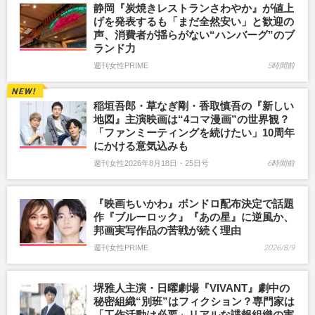
静岡『炭焼きレストランさわやか』が値上
げを発表するも「まだ全然安い」と歓迎の
声、消費者が揺らがない“ハンバーグ”のブ
ランド力
週刊女性PRIME
5時間前
稲垣吾郎・草なぎ剛・香取慎吾の『新しい
地図』主演映画は“4コマ漫画”の世界観？
「ファンミーティングを続けたい」10周年
にかける意気込みも
週刊女性2026年8月18日・25日号
6時間前
『映画ちいかわ』ボンドロ配布決定で話題
作『ブルーロック』『あの星』に逆風か、
邦画実写作品の苦戦が続く理由
週刊女性PRIME
2026/8/9
堺雅人主演・日曜劇場『VIVANT』劇中の
秘密組織“別班”はフィクション？専門家は
「工作活動は必要」リアルな諜報組織の実