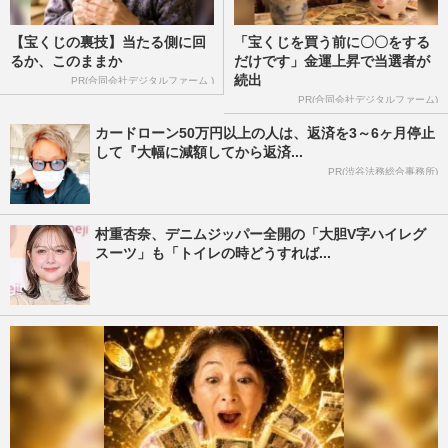
【宝くじの裏技】当たる側に回
「宝くじを買う前に〇〇をする
るか、このままか
だけです」金運上昇で当選者が
続出
PR(合同会社デジタルファーム )
PR(合同会社デジタルファーム)
カードローン50万円以上の人は、返済を3～6ヶ月停止
して『大幅に減額してから返済...
PR(渋谷法務総合事務所)
村重杏奈、デニムジッパー全開の「大胆V字ハイレグ
スーツ」も「トイレの時どうすれば...