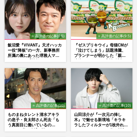
⭐ 高評価の記事(8.5)
⭐ 高評価の記事(9.5)
飯沼愛『VIVANT』天才ハッカ
『ゼスプリキウイ』母猫CMが
ー役“降板”の一方、新事務所
「泣けてしまう」話題沸騰、
所属の裏にあった堺雅人マネ
プランナーが明かした「親に
ージャーの「後押し」
連絡したくなる」制作秘話
⭐ 高評価の記事(10)
⭐ 高評価の記事(10)
ものまねタレント清水アキラ
山田涼介が『一次元の挿し
の息子・良太郎さん死去「も
木』で魅せる新境地「キラキ
う真面目に働いているの
ラしたフィルターが1枚外れて
で」、2度の逮捕も諦めなかっ
くれたら」アイドル像を封印
た芸能界“波乱に満ちた37年”
した覚悟