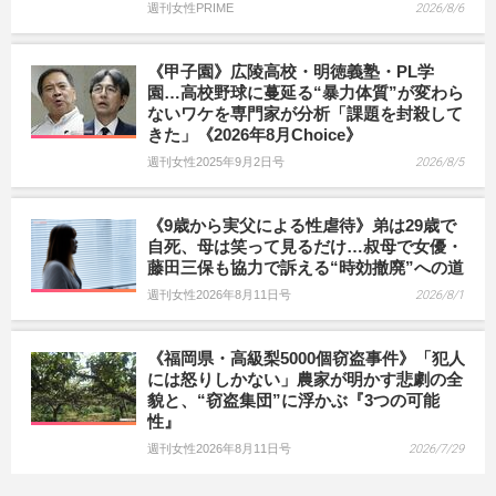
週刊女性PRIME
2026/8/6
《甲子園》広陵高校・明徳義塾・PL学
園…高校野球に蔓延る“暴力体質”が変わら
ないワケを専門家が分析「課題を封殺して
きた」《2026年8月Choice》
週刊女性2025年9月2日号
2026/8/5
《9歳から実父による性虐待》弟は29歳で
自死、母は笑って見るだけ…叔母で女優・
藤田三保も協力で訴える“時効撤廃”への道
週刊女性2026年8月11日号
2026/8/1
《福岡県・高級梨5000個窃盗事件》「犯人
には怒りしかない」農家が明かす悲劇の全
貌と、“窃盗集団”に浮かぶ『3つの可能
性』
週刊女性2026年8月11日号
2026/7/29