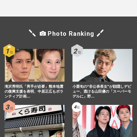
「関わらないで！」
がけた森英恵さんとの絆
Photo Ranking
滝沢秀明氏「男手が必要」熊本地震
小栗旬の“非公表長女”が顔隠しデビ
の復興支援を表明、中居正広もボラ
ュー、透ける山田優の「スーパーモ
ンティア計画…
デルに」野…