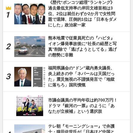
《歴代“ポンコツ総理”ランキング》
過去最低支持率の岸田文雄首相は3
位、2位は就任わずか2か月で女性問
題で退陣、圧倒的1位は「日本をダメ
にした」政治家一家
熊本地震で従業員死亡の『ハビタ』
イオン爆発事故後に“社長の経歴と写
真”削除で「逃げようとしてる」逃げ
の態勢に非難
福岡県議会の“ドン”蔵内勇夫議長、
炎上続きの中「ネパールは天国だっ
た」震災無視の不謹慎発言で「地獄
に落ちろ」国民憤慨
市議会議員の平均年収は約700万円！
ドラマ『銀河の一票』のように「あ
なたが立候補」という選択肢
テレ朝『モーニングショー』で弁護
士・猿田佐世氏が「日本ほど中国と