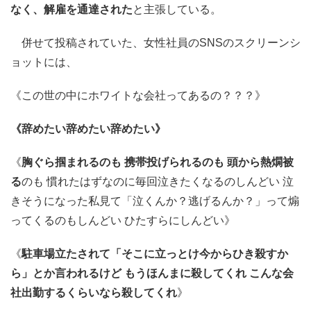
なく、解雇を通達された
と主張している。
併せて投稿されていた、女性社員のSNSのスクリーンシ
ョットには、
《この世の中にホワイトな会社ってあるの？？？》
《辞めたい辞めたい辞めたい》
《
胸ぐら掴まれるのも 携帯投げられるのも 頭から熱燗被
る
のも 慣れたはずなのに毎回泣きたくなるのしんどい 泣
きそうになった私見て「泣くんか？逃げるんか？」って煽
ってくるのもしんどい ひたすらにしんどい》
《
駐車場立たされて「そこに立っとけ今からひき殺すか
ら」とか言われるけど もうほんまに殺してくれ こんな会
社出勤するくらいなら殺してくれ
》