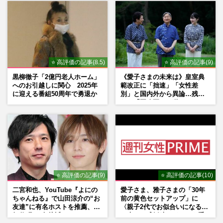
⭐ 高評価の記事(8.5)
⭐ 高評価の記事(9)
黒柳徹子「2億円老人ホーム」
《愛子さまの未来は》皇室典
へのお引越しに関心 2025年
範改正に「拙速」「女性差
に迎える番組50周年で勇退か
別」と国内外から異論…残さ
れた「再改正」の道
⭐ 高評価の記事(9)
⭐ 高評価の記事(10)
二宮和也、YouTube『よにの
愛子さま、雅子さまの「30年
ちゃんねる』で山田涼介の“お
前の黄色セットアップ」に
友達”に有名ホストを推薦、歌
〈親子2代でお似合いになる〉
舞伎町に“急接近”でファン
の声、ご成婚時のドレスも手