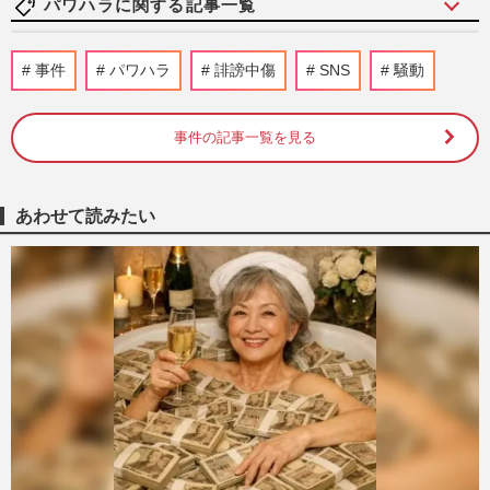
パワハラに関する記事一覧
【横浜・山中竹春市長がパワハラ認定】
事件
パワハラ
誹謗中傷
SNS
騒動
「あのデブ」「あいつポンコツだから」
「人間のクズ」暴言を受けた市…
週刊女性PRIME
2026/8/6
事件の記事一覧を見る
TBS日曜劇場『VIVANT』福澤克雄監督の
パワハラ離脱で衝撃も、継承される“イズ
あわせて読みたい
ム”「作品に罪はない」TBS判…
週刊女性PRIME
2026/7/16
【独占】TBS日曜劇場・『VIVANT』福澤
克雄監督がパワハラ告発で現場から消え
た！「言いたいことは」直撃取…
週刊女性2026年7月28日・8月4日号
2026/7/13
《熊本県八代市議会》永江恵子市議員が新
人議員への“体当たり”で懲罰動議「品位の