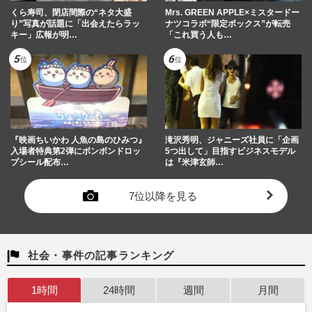
くら寿司、閉店間際の“ネタ大盛
Mrs. GREEN APPLE×ミスタードー
り”写真が話題に「出会えたらラッ
ナツコラボ“限定ボックス”が転売
キー」広報が明…
「これ買う人も…
『映画ちいかわ 人魚の島のひみつ』
滝沢秀明、ジャニーズ社員に「企画
入場者特典第2弾にボンボンドロッ
5つ出して」目指すビジネスモデル
プシール配布…
は『米津玄師…
7位以降を見る
社会・事件の記事ランキング
1時間
24時間
週間
月間