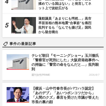
揉めている国はない」と発言してネ
ット上で波紋広がる
蓮舫議員「あまりにも愕然…」高市
早苗首相の熊本地震“合掌姿”を痛烈
批判するも「なんでも揚げ足」国民
から疑念噴出
事件の最新記事
テレビ朝日『モーニングショー』玉川徹氏
「警察官が死刑にした」大阪府発砲事件へ
の持論に「警官の命をなんだと…」批判殺
到
週刊女性PRIME
2026/8/7
【横浜・山中竹春市長がパワハラ認定】
「あのデブ」「あいつポンコツだから」
「人間のクズ」暴言を受けた市議が答えた
市長の裏の顔