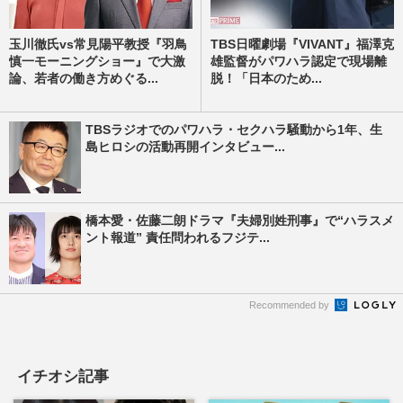
玉川徹氏vs常見陽平教授『羽鳥
TBS日曜劇場『VIVANT』福澤克
慎一モーニングショー』で大激
雄監督がパワハラ認定で現場離
論、若者の働き方めぐる...
脱！「日本のため...
TBSラジオでのパワハラ・セクハラ騒動から1年、生
島ヒロシの活動再開インタビュー...
橋本愛・佐藤二朗ドラマ『夫婦別姓刑事』で“ハラスメ
ント報道” 責任問われるフジテ...
Recommended by
イチオシ記事