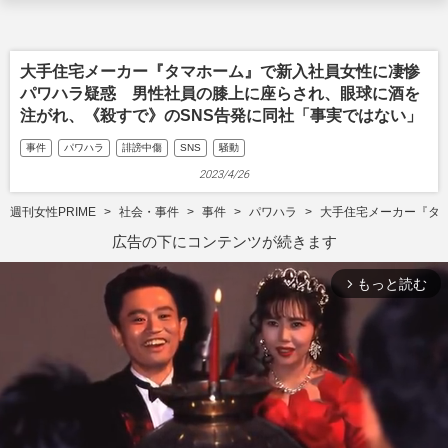
大手住宅メーカー『タマホーム』で新入社員女性に凄惨
パワハラ疑惑 男性社員の膝上に座らされ、眼球に酒を
注がれ、《殺すで》のSNS告発に同社「事実ではない」
事件
パワハラ
誹謗中傷
SNS
騒動
2023/4/26
週刊女性PRIME
社会・事件
事件
パワハラ
大手住宅メーカー『タ
広告の下にコンテンツが続きます
もっと読む
arrow_forward_ios