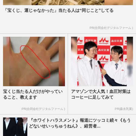
かけらもない」問われる…
週刊女性PRIME
2026/7/5
「宝くじ、運じゃなかった」当たる人は“同じこと”してる
フジテレビ谷岡慎一アナが“謎の異動”、局
PR(合同会社デジタルファーム )
内で囁かれる「重大コンプラ違反」疑惑直
撃に本人が答えた“言葉…
週刊女性PRIME
2026/6/24
宝くじ当たる人だけがやってい
アマゾンで大人気！血圧対策は
ること、教えます
コーヒーに足してみて
PR(合同会社デジタルファーム )
PR(森永乳業)
『ホワイトハラスメント』報道にツッコミ続々《もう
どないせいっちゅうねん》、経営者...