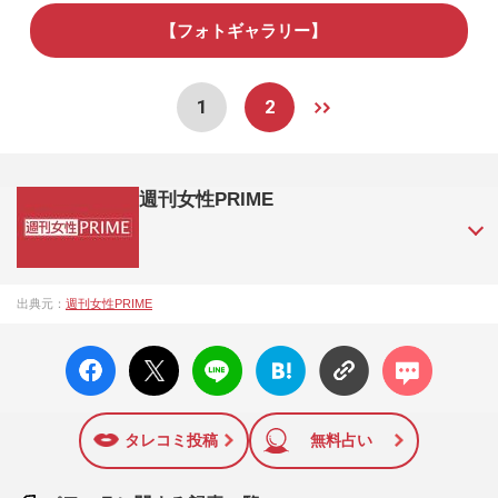
【フォトギャラリー】
1
2
週刊女性PRIME
『週刊女性PRIME（シュージョプライム）』は、2015年（平
出典元：
週刊女性PRIME
成27年）1月に開設された主婦と生活社が運営する日本のニュ
ースサイトです。『週刊女性PRIME』編集者が担当する連載
facebo
X ポス
LINE
はてな
コメン
陣の執筆記事を配信するほか、女性週刊誌『週刊女性』の誌
ok い
ト
ブック
ト
面に掲載された記事から、インターネット利用者層にとって
いね
マーク
特に関心の高い題材の記事を、WEB向けにリライトして配信
に追加
しています！
タレコミ投稿
無料占い