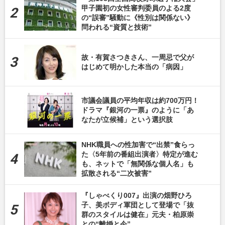
甲子園初の女性審判委員のよる2度
の“誤審”騒動に《性別は関係ない》
問われる“資質と技術”
故・有賀さつきさん、一周忌で父が
はじめて明かした本当の「病因」
市議会議員の平均年収は約700万円！
ドラマ『銀河の一票』のように「あ
なたが立候補」という選択肢
NHK職員への性加害で“出禁”食らっ
た〈5年前の番組出演者〉特定が進む
も、ネットで「無関係な個人名」も
拡散される“二次被害”
『しゃべくり007』出演の畑野ひろ
子、美ボディ軍団として登場で「抜
群のスタイルは健在」元夫・柏原崇
との“離婚と今”