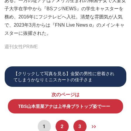
ある。一方の堤アナはアメリカ生まれの帰国子女で大妻女
子大学在学中から『BSフジNEWS』の学生キャスターを
務め、2016年にフジテレビへ入社。清楚な雰囲気が人気
で、2023年3月からは『FNN Live News α』のメインキャ
スターに抜擢された。
週刊女性PRIME
【クリックして写真を見る】金髪の男性に密着され
てしまうかなりミニスカートの佳子さま
次のページは
TBS山本里菜アナは上半身ブラトップ姿でーー
1
2
3