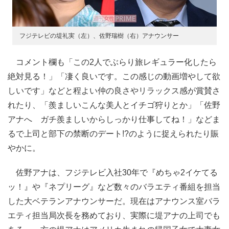
フジテレビの堤礼実（左）、佐野瑞樹（右）アナウンサー
コメント欄も「この2人でぶらり旅レギュラー化したら
絶対見る！」「凄く良いです。この感じの動画増やして欲
しいです」などと程よい仲の良さやリラックス感が賞賛さ
れたり、「羨ましいこんな美人とイチゴ狩りとか」「佐野
アナへ ガチ羨ましいからしっかり仕事してね！」などま
るで上司と部下の禁断のデート!?のように捉えられたり賑
やかに。
佐野アナは、フジテレビ入社30年で『めちゃ2イケてる
ッ！』や『ネプリーグ』など数々のバラエティ番組を担当
した大ベテランアナウンサーだ。現在はアナウンス室バラ
エティ担当局次長を務めており、実際に堤アナの上司でも