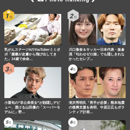
乳がんステージ4のYouTuberミミポ
川口春奈＆サッカー日本代表・板倉
ポ「腫瘍が皮膚から飛び出してき
滉「匂わせゼロ婚」でも隠しきれな
た」34歳で余命…
かったセレブ…
小栗旬の“非公表長女”が顔隠しデビ
滝沢秀明氏「男手が必要」熊本地震
ュー、透ける山田優の「スーパーモ
の復興支援を表明、中居正広もボラ
デルに」野…
ンティア計画…