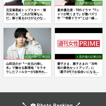
⭐ 高評価の記事(10)
⭐ 高評価の記事(10)
元宝塚星組トップスター・湖
蒼井優主演・TBSドラマ『Tシ
月わたる「これが宝塚なん
ャツが乾くまで』が激バズリ
だ」振り返るかけがえのない
中「“考察ドラマ”とは一線を
日々、夢の現在地と“男役”へ
画している」散りばめられた
の思い
伏線よりも大事な要素
⭐ 高評価の記事(10)
⭐ 高評価の記事(10)
山田涼介が『一次元の挿し
愛子さま、雅子さまの「30年
木』で魅せる新境地「キラキ
前の黄色セットアップ」に
ラしたフィルターが1枚外れて
〈親子2代でお似合いになる〉
くれたら」アイドル像を封印
の声、ご成婚時のドレスも手
した覚悟
がけた森英恵さんとの絆
Photo Ranking