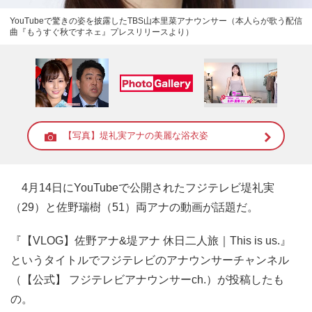
YouTubeで驚きの姿を披露したTBS山本里菜アナウンサー（本人らが歌う配信
曲『もうすぐ秋ですネェ』プレスリリースより）
【写真】堤礼実アナの美麗な浴衣姿
4月14日にYouTubeで公開されたフジテレビ堤礼実
（29）と佐野瑞樹（51）両アナの動画が話題だ。
『【VLOG】佐野アナ&堤アナ 休日二人旅｜This is us.』
というタイトルでフジテレビのアナウンサーチャンネル
（【公式】 フジテレビアナウンサーch.）が投稿したも
の。