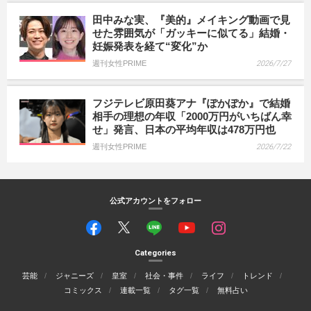
田中みな実、『美的』メイキング動画で見
せた雰囲気が「ガッキーに似てる」結婚・
妊娠発表を経て“変化”か
週刊女性PRIME
2026/7/27
フジテレビ原田葵アナ『ぽかぽか』で結婚
相手の理想の年収「2000万円がいちばん幸
せ」発言、日本の平均年収は478万円也
週刊女性PRIME
2026/7/22
公式アカウントをフォロー
Categories
芸能
ジャニーズ
皇室
社会・事件
ライフ
トレンド
コミックス
連載一覧
タグ一覧
無料占い