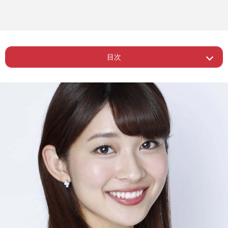
目次
ー TBS山本里菜アナが異例の薄着でー
ー
Page 2
ー 民放テレビ局の動画戦略に今後も注
目！