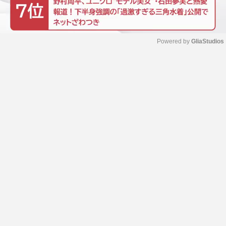
Powered by 
GliaStudios
M
u
t
e