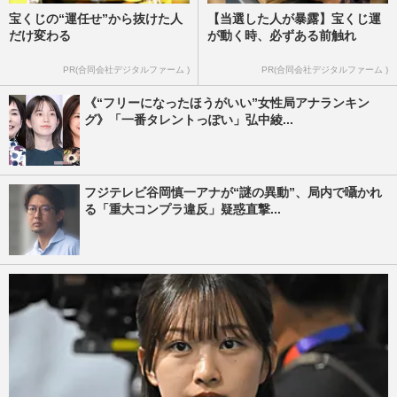
宝くじの“運任せ”から抜けた人
【当選した人が暴露】宝くじ運
だけ変わる
が動く時、必ずある前触れ
PR(合同会社デジタルファーム )
PR(合同会社デジタルファーム )
《“フリーになったほうがいい”女性局アナランキン
グ》「一番タレントっぽい」弘中綾...
フジテレビ谷岡慎一アナが“謎の異動”、局内で囁かれ
る「重大コンプラ違反」疑惑直撃...