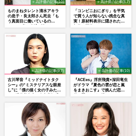
⭐ 高評価の記事(10)
⭐ 高評価の記事(8.7)
ものまねタレント清水アキラ
「コンビニおにぎり」を平気
の息子・良太郎さん死去「も
で買う人が知らない残念な真
う真面目に働いているの
実！原材料表示に隠された添
で」、2度の逮捕も諦めなかっ
加物の正体
た芸能界“波乱に満ちた37年”
⭐ 高評価の記事(9.7)
⭐ 高評価の記事(10)
古川琴音『ミッドナイトタク
『ACEes』浮所飛貴×深田竜生
シー』の“ミステリアスな眼差
がドラマ『夏色の雲が恋と嵐
し”に「僕の描く女の子みた
をまきおこす』で挑んだ恋人
い」現代美術家・奈良美智氏
役、照れながら挑んだキュン
もSNSで“公認”
シーン秘話