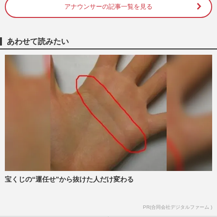
『週刊女性』編集部
2026/8/7
アナウンサーの記事一覧を見る
NHK『歴史探偵』などハラスメント騒動
の佐藤二朗起用に「現時点で出演継続」
あわせて読みたい
で“国民”から支持、明暗分け…
週刊女性PRIME
2026/7/30
反町隆史主演ドラマ『GTO』の視聴率下
落は“イメージ”の違いか「あんまりGTO
感がない」旧作ファンが求めて…
週刊女性PRIME
2026/7/29
GACKT主演月9『ブラックトリック』スタ
ートも《セリフ聞き取りづらいの声も》…
生瀬勝久出演で『リーガル…
週刊女性PRIME
2026/7/27
宝くじの“運任せ”から抜けた人だけ変わる
TBS日曜劇場『VIVANT』や映画『キング
PR(合同会社デジタルファーム )
ダム』にも出演、歌舞伎役者・坂東彌十郎