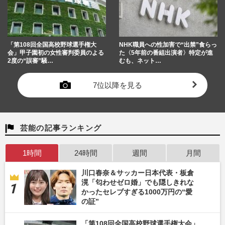
「第108回全国高校野球選手権大
NHK職員への性加害で“出禁”食らっ
会」甲子園初の女性審判委員のよる
た〈5年前の番組出演者〉特定が進
2度の“誤審”騒…
むも、ネット…
7位以降を見る
芸能の記事ランキング
1時間
24時間
週間
月間
川口春奈＆サッカー日本代表・板倉
滉「匂わせゼロ婚」でも隠しきれな
かったセレブすぎる1000万円の“愛
の証”
「第108回全国高校野球選手権大会」