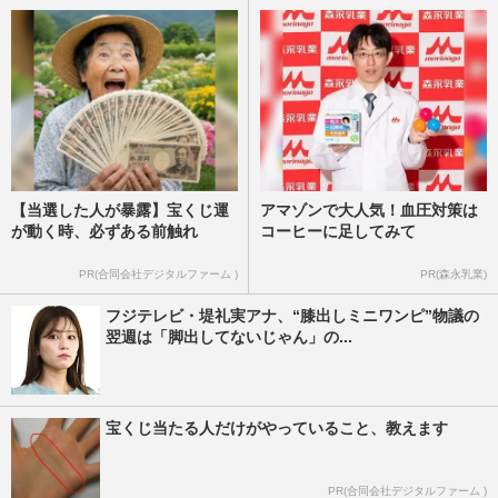
が板橋区で送る最愛妻との“…
週刊女性2026年7月7日・14日号
2026/7/25
【当選した人が暴露】宝くじ運
アマゾンで大人気！血圧対策は
が動く時、必ずある前触れ
コーヒーに足してみて
PR(合同会社デジタルファーム )
PR(森永乳業)
フジテレビ・堤礼実アナ、“膝出しミニワンピ”物議の
翌週は「脚出してないじゃん」の...
宝くじ当たる人だけがやっていること、教えます
PR(合同会社デジタルファーム )