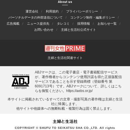
About us
運営会社
利用規約
プライバシーポリシー
パーソナルデータの外部送信について
コンテンツ制作・編集ポリシー
広告掲載
ニュース提供先
タレコミ
採用情報
お知らせ一覧
お問い合わせ
主婦と生活社公式サイト
主婦と生活社関連サイト
ABJマークは、この電子書店・電子書籍配信サービス
が、著作権者からコンテンツ使用許諾を得た正規版配信
サービスであることを示す登録商標（登録番号 第
6091713号）です。ABJマークについて、詳しくはこち
らを御覧ください。
https://aebs.or.jp/
本サイトに掲載されているすべての⽂章・撮影写真の著作権は主婦と⽣活
社に帰属します。
他サイトや他媒体への無断転載・複製⾏為は固く禁⽌します。
COPYRIGHT © SHUFU TO SEIKATSU SHA CO.,LTD. All rights