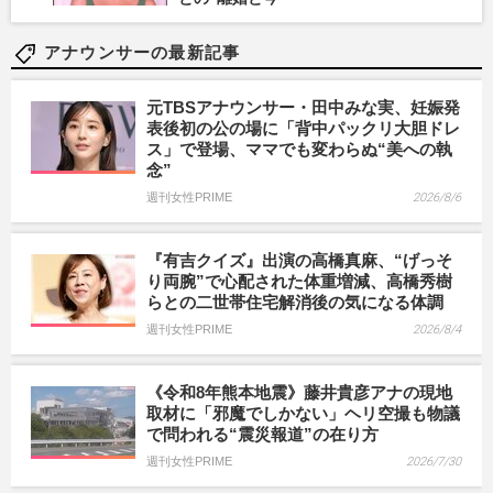
アナウンサーの最新記事
元TBSアナウンサー・田中みな実、妊娠発
表後初の公の場に「背中パックリ大胆ドレ
ス」で登場、ママでも変わらぬ“美への執
念”
週刊女性PRIME
2026/8/6
『有吉クイズ』出演の高橋真麻、“げっそ
り両腕”で心配された体重増減、高橋秀樹
らとの二世帯住宅解消後の気になる体調
週刊女性PRIME
2026/8/4
《令和8年熊本地震》藤井貴彦アナの現地
取材に「邪魔でしかない」ヘリ空撮も物議
で問われる“震災報道”の在り方
週刊女性PRIME
2026/7/30