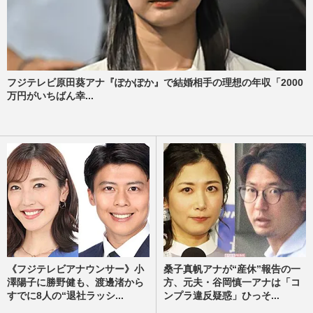
フジテレビ原田葵アナ『ぽかぽか』で結婚相手の理想の年収「2000
万円がいちばん幸...
《フジテレビアナウンサー》小
桑子真帆アナが“産休”報告の一
澤陽子に勝野健も、渡邊渚から
方、元夫・谷岡慎一アナは「コ
すでに8人の“退社ラッシ...
ンプラ違反疑惑」ひっそ...