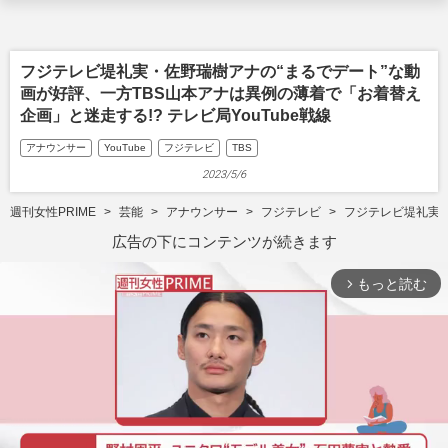
フジテレビ堤礼実・佐野瑞樹アナの“まるでデート”な動
画が好評、一方TBS山本アナは異例の薄着で「お着替え
企画」と迷走する!? テレビ局YouTube戦線
アナウンサー
YouTube
フジテレビ
TBS
2023/5/6
週刊女性PRIME
芸能
アナウンサー
フジテレビ
フジテレビ堤礼実・
広告の下にコンテンツが続きます
もっと読む
arrow_forward_ios