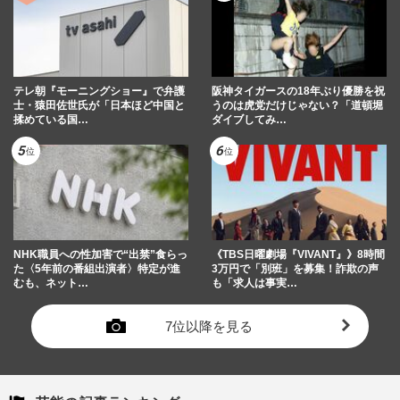
テレ朝『モーニングショー』で弁護
阪神タイガースの18年ぶり優勝を祝
士・猿田佐世氏が「日本ほど中国と
うのは虎党だけじゃない？「道頓堀
揉めている国…
ダイブしてみ…
NHK職員への性加害で“出禁”食らっ
《TBS日曜劇場『VIVANT』》8時間
た〈5年前の番組出演者〉特定が進
3万円で「別班」を募集！詐欺の声
むも、ネット…
も「求人は事実…
7位以降を見る