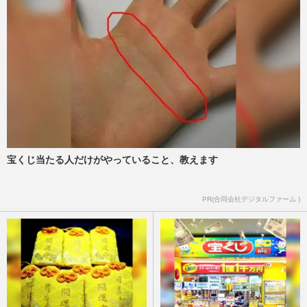
GACKT主演月9『ブラックトリック』スタ
ートも《セリフ聞き取りづらいの声も》…
生瀬勝久出演で『リーガル…
週刊女性PRIME
2026/7/27
TBS日曜劇場『VIVANT』や映画『キング
ダム』にも出演、歌舞伎役者・坂東彌十郎
が板橋区で送る最愛妻との“…
週刊女性2026年7月7日・14日号
2026/7/25
宝くじ当たる人だけがやっていること、教えます
フジテレビ原田葵アナ『ぽかぽか』で結婚
PR(合同会社デジタルファーム )
相手の理想の年収「2000万円がいちばん幸
せ」発言、日本の平均年収…
週刊女性PRIME
2026/7/22