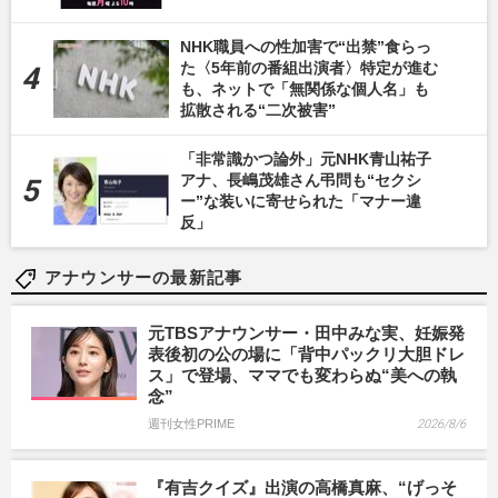
NHK職員への性加害で“出禁”食らっ
た〈5年前の番組出演者〉特定が進む
も、ネットで「無関係な個人名」も
拡散される“二次被害”
「非常識かつ論外」元NHK青山祐子
アナ、長嶋茂雄さん弔問も“セクシ
ー”な装いに寄せられた「マナー違
反」
アナウンサーの最新記事
元TBSアナウンサー・田中みな実、妊娠発
表後初の公の場に「背中パックリ大胆ドレ
ス」で登場、ママでも変わらぬ“美への執
念”
週刊女性PRIME
2026/8/6
『有吉クイズ』出演の高橋真麻、“げっそ