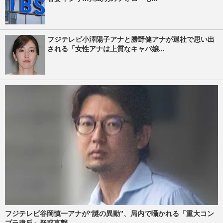
フジテレビ小澤陽子アナと勝野健アナが退社で思い出
される「女性アナは上質なキャバ嬢...
フジテレビ谷岡慎一アナが“謎の異動”、局内で囁かれる「重大コン
プラ違反」疑惑直撃...