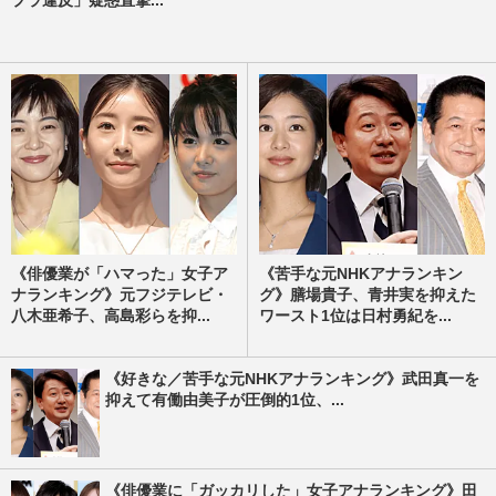
《俳優業が「ハマった」女子ア
《苦手な元NHKアナランキン
ナランキング》元フジテレビ・
グ》膳場貴子、青井実を抑えた
八木亜希子、高島彩らを抑...
ワースト1位は日村勇紀を...
《好きな／苦手な元NHKアナランキング》武田真一を
抑えて有働由美子が圧倒的1位、...
《俳優業に「ガッカリした」女子アナランキング》田