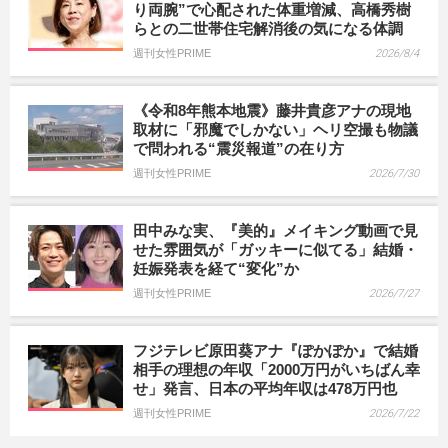
り両腕”で心配された体重増減、高橋秀樹
らとの二世帯住宅解消後の気になる体調
週刊女性PRIME
2026/8/4
《令和8年熊本地震》藤井貴彦アナの現地
取材に「邪魔でしかない」ヘリ空撮も物議
で問われる“震災報道”の在り方
週刊女性PRIME
2026/7/30
田中みな実、『美的』メイキング動画で見
せた雰囲気が「ガッキーに似てる」結婚・
妊娠発表を経て“変化”か
週刊女性PRIME
2026/7/27
フジテレビ原田葵アナ『ぽかぽか』で結婚
相手の理想の年収「2000万円がいちばん幸
せ」発言、日本の平均年収は478万円也
週刊女性PRIME
2026/7/22