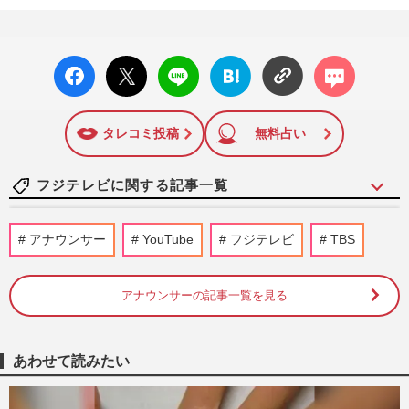
facebo
X ポス
LINE
はてな
コメン
ok い
ト
ブック
ト
いね
マーク
に追加
タレコミ投稿
無料占い
フジテレビに関する記事一覧
NHK『歴史探偵』などハラスメント騒動
アナウンサー
YouTube
フジテレビ
TBS
の佐藤二朗起用に「現時点で出演継続」
で“国民”から支持、明暗分け…
週刊女性PRIME
2026/7/30
アナウンサーの記事一覧を見る
反町隆史主演ドラマ『GTO』の視聴率下
落は“イメージ”の違いか「あんまりGTO
あわせて読みたい
感がない」旧作ファンが求めて…
週刊女性PRIME
2026/7/29