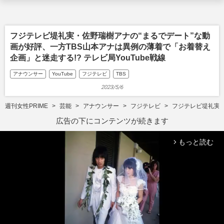
フジテレビ堤礼実・佐野瑞樹アナの“まるでデート”な動
画が好評、一方TBS山本アナは異例の薄着で「お着替え
企画」と迷走する!? テレビ局YouTube戦線
アナウンサー
YouTube
フジテレビ
TBS
2023/5/6
週刊女性PRIME
芸能
アナウンサー
フジテレビ
フジテレビ堤礼実・
広告の下にコンテンツが続きます
もっと読む
arrow_forward_ios