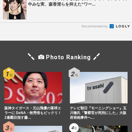
中みな実、森香澄らを抑えた“ワー...
Recommended by
Photo Ranking
阪神タイガース・元山飛優の落球エ
テレビ朝日『モーニングショー』玉
ラーに DeNA・牧秀悟もビックリ！
川徹氏「警察官が死刑にした」大阪
2連覇目指す藤…
府発砲事件へ…