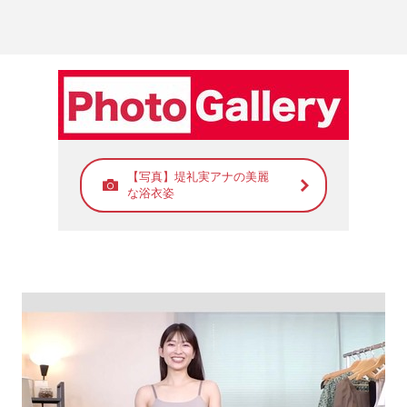
【写真】堤礼実アナの美麗
な浴衣姿