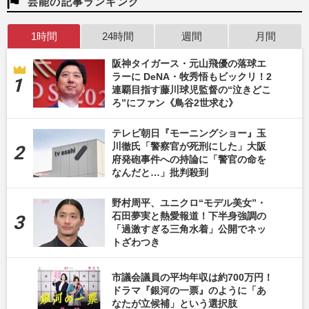
芸能の記事ランキング
1時間
24時間
週間
月間
阪神タイガース・元山飛優の落球エ
ラーに DeNA・牧秀悟もビックリ！2
連覇目指す藤川球児監督の“泣きどこ
ろ”にファン《鳥谷2世求む》
テレビ朝日『モーニングショー』玉
川徹氏「警察官が死刑にした」大阪
府発砲事件への持論に「警官の命を
なんだと…」批判殺到
野村周平、ユニクロ“モデル美女”・
石田夢実と熱愛報道！下半身強調の
「過激すぎる三角水着」公開でネッ
トざわつき
市議会議員の平均年収は約700万円！
ドラマ『銀河の一票』のように「あ
なたが立候補」という選択肢