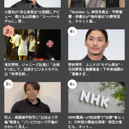
小栗旬の“非公表長女”が顔隠しデビ
『Number_i』神宮寺勇太・平野紫
ュー、透ける山田優の「スーパーモ
耀・岸優太が“海外進出”の夢実現
デルに」野…
も、チケット価…
滝沢秀明、ジャニーズ社員に「企画
野村周平、ユニクロ“モデル美女”・
5つ出して」目指すビジネスモデル
石田夢実と熱愛報道！下半身強調の
は『米津玄師…
「過激すぎ…
巨人・高梨雄平投手に”お泊まり不
NHK職員への性加害で“出禁”食らっ
倫”報道も「ゾンビのせいで不倫が
た〈5年前の番組出演者〉特定が進
かわいく見え…
むも、ネット…