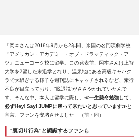
「岡本さんは2018年9月から2年間、米国の名門演劇学校
『アメリカン・アカデミー・オブ・ドラマティック・アー
ツ』ニューヨーク校に留学。この発表前、岡本さんは上智
大学を2留した末退学となり、温泉地にある高級キャバク
ラで大騒ぎする様子を週刊誌にキャッチされるなど、素行
不良が目立っており、“脱退説”がささやかれていたんで
す。そんな中、本人は留学に際し、
≪一生懸命勉強して、
必ずHey! Say! JUMPに戻って来たいと思っています≫
と
宣言。ファンを安堵させました」（前・同）
“裏切り行為”と認識するファンも