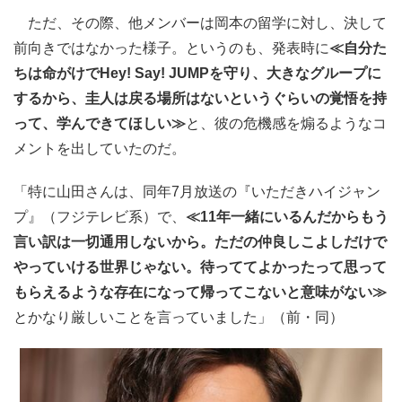
ただ、その際、他メンバーは岡本の留学に対し、決して
前向きではなかった様子。というのも、発表時に
≪自分た
ちは命がけでHey! Say! JUMPを守り、大きなグループに
するから、圭人は戻る場所はないというぐらいの覚悟を持
って、学んできてほしい≫
と、彼の危機感を煽るようなコ
メントを出していたのだ。
「特に山田さんは、同年7月放送の『いただきハイジャン
プ』（フジテレビ系）で、
≪11年一緒にいるんだからもう
言い訳は一切通用しないから。ただの仲良しこよしだけで
やっていける世界じゃない。待っててよかったって思って
もらえるような存在になって帰ってこないと意味がない≫
とかなり厳しいことを言っていました」（前・同）