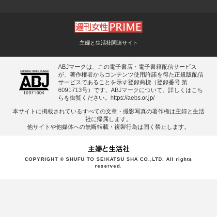
主婦と生活社関連サイト
ABJマークは、この電子書店・電子書籍配信サービス
が、著作権者からコンテンツ使用許諾を得た正規版配信
サービスであることを示す登録商標（登録番号 第
6091713号）です。ABJマークについて、詳しくはこち
らを御覧ください。
https://aebs.or.jp/
本サイトに掲載されているすべての⽂章・撮影写真の著作権は主婦と⽣活
社に帰属します。
他サイトや他媒体への無断転載・複製⾏為は固く禁⽌します。
COPYRIGHT © SHUFU TO SEIKATSU SHA CO.,LTD. All rights
reserved.