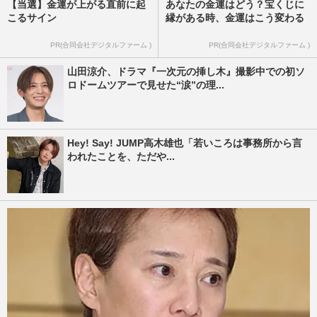
【当選】金運が上がる直前に起
あなたの金運はどう？宝くじに
こるサイン
縁がある時、金運はこう変わる
PR(合同会社デジタルファーム )
PR(合同会社デジタルファーム )
山田涼介、ドラマ『一次元の挿し木』撮影中での初ソ
ロドームツアーで見せた“涙”の理...
Hey! Say! JUMP高木雄也「若いころは事務所から言
われたことを、ただや...