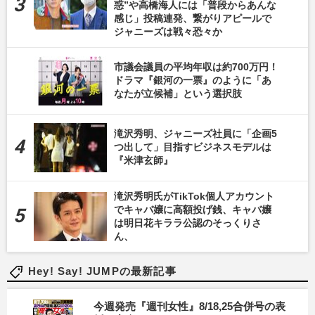
惑”や高橋海人には「普段からあんな
感じ」投稿連発、繋がりアピールで
ジャニーズは戦々恐々か
市議会議員の平均年収は約700万円！
ドラマ『銀河の一票』のように「あ
なたが立候補」という選択肢
滝沢秀明、ジャニーズ社員に「企画5
つ出して」目指すビジネスモデルは
『米津玄師』
滝沢秀明氏がTikTok個人アカウント
でキャバ嬢に高額投げ銭、キャバ嬢
は明日花キララ公認のそっくりさ
ん、
Hey! Say! JUMPの最新記事
今週発売『週刊女性』8/18,25合併号の表