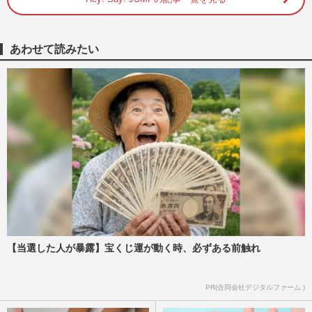
週刊女性PRIME
2023/12/29
あわせて読みたい
岡本圭人が舞台『M．バタフライ』で“女
優”になる！父・岡本健一は「俺がやりた
いんだけど」
週刊女性2022年7月5日号
2022/6/24
岡本健一＆岡本圭人が夢の親子初共演、息
子からの言葉に大テレ「家で言えばいいじ
ゃん」
週刊女性2021年9月21日号
2021/9/7
岡本圭人、Hey! Say! JUMP脱退の理由に
「山下智久」と「メンバーとの差」
【当選した人が暴露】宝くじ運が動く時、必ずある前触れ
小窪誠子
2021/4/12
PR(合同会社デジタルファーム )