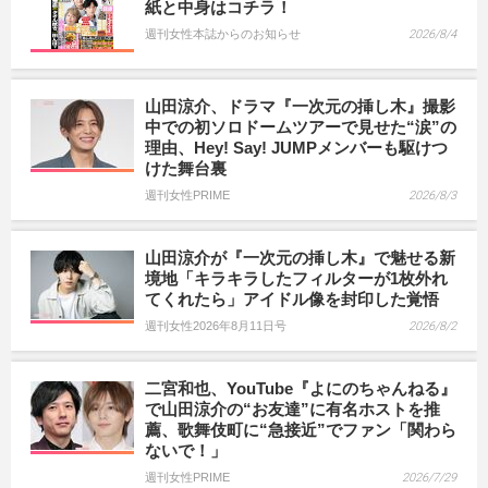
紙と中身はコチラ！
週刊女性本誌からのお知らせ
2026/8/4
山田涼介、ドラマ『一次元の挿し木』撮影
中での初ソロドームツアーで見せた“涙”の
理由、Hey! Say! JUMPメンバーも駆けつ
けた舞台裏
週刊女性PRIME
2026/8/3
山田涼介が『一次元の挿し木』で魅せる新
境地「キラキラしたフィルターが1枚外れ
てくれたら」アイドル像を封印した覚悟
週刊女性2026年8月11日号
2026/8/2
二宮和也、YouTube『よにのちゃんねる』
で山田涼介の“お友達”に有名ホストを推
薦、歌舞伎町に“急接近”でファン「関わら
ないで！」
週刊女性PRIME
2026/7/29