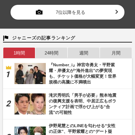
7位以降を見る
ジャニーズの記事ランキング
1時間
24時間
週間
月間
『Number_i』神宮寺勇太・平野紫
耀・岸優太が“海外進出”の夢実現
も、チケット価格が大幅変更！世界
規模の高騰に不満噴出
滝沢秀明氏「男手が必要」熊本地震
の復興支援を表明、中居正広もボラ
ンティア計画で浮かび上がる“合
流”の可能性
伊野尾慧とのLINEを匂わせる“女性
の正体”、平野紫耀との“デート疑