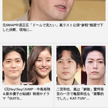
元SMAP中居正広「ドームで見たい」嵐ラスト公演“参戦”熱望で下
した決断、現地に...
《元Hey!Say!JUMP・中島裕翔
二宮和也、嵐は「解散」驚愕発
＆新木優子が結婚》映画やドラ
言の一方で亀梨和也も「衝撃的
マ『SUITS...
でした」KAT-TUN“...