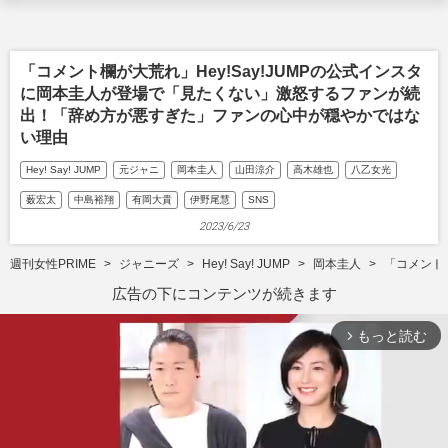
「コメント欄が大荒れ」Hey!Say!JUMPの公式インスタ
に岡本圭人が登場で「見たくない」激怒するファンが続
出！「辞め方が悪すぎた」ファンの心中が穏やかではな
い理由
Hey! Say! JUMP
元ジャニ
岡本圭人
山田涼介
高木雄也
八乙女光
薮宏太
中島裕翔
有岡大貴
伊野尾慧
SNS
2023/6/23
週刊女性PRIME
ジャニーズ
Hey! Say! JUMP
岡本圭人
「コメント
広告の下にコンテンツが続きます
もっと読む
arrow_forward_ios