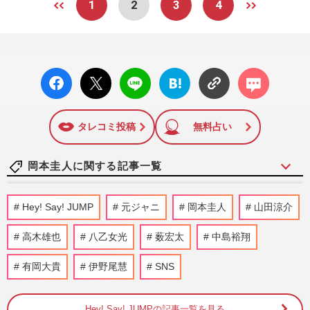
1
2
3
4
facebo
X ポス
LINE
はてな
コメン
ok い
ト
ブック
ト
いね
マーク
に追加
タレコミ投稿
無料占い
岡本圭人に関する記事一覧
King & Prince高橋海人と熱愛報道の有村
Hey! Say! JUMP
元ジャニ
岡本圭人
山田涼介
架純、Snow Man目黒蓮と恋人役で「旧ジ
ャニ圧力」が消滅か
高木雄也
八乙女光
薮宏太
中島裕翔
週刊女性PRIME
2024/5/30
有岡大貴
伊野尾慧
SNS
《嫌いな旧ジャニーズランキング2023》
16位〜30位、事務所が窮地の中、目立ちす
Hey! Say! JUMPの記事一覧を見る
ぎて嫌われた？前回ランク外…