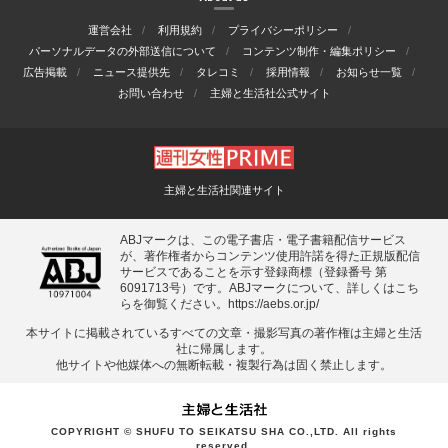
運営会社
利用規約
プライバシーポリシー
パーソナルデータの外部送信について
コンテンツ制作・編集ポリシー
広告掲載
ニュース提供先
タレコミ
採用情報
お知らせ一覧
お問い合わせ
主婦と生活社公式サイト
主婦と生活社関連サイト
ABJマークは、この電子書店・電子書籍配信サービス
が、著作権者からコンテンツ使用許諾を得た正規版配信
サービスであることを示す登録商標（登録番号 第
6091713号）です。ABJマークについて、詳しくはこち
らを御覧ください。
https://aebs.or.jp/
本サイトに掲載されているすべての⽂章・撮影写真の著作権は主婦と⽣活
社に帰属します。
他サイトや他媒体への無断転載・複製⾏為は固く禁⽌します。
COPYRIGHT © SHUFU TO SEIKATSU SHA CO.,LTD. All rights
reserved.