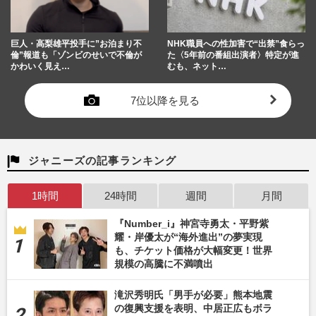
巨人・高梨雄平投手に”お泊まり不
NHK職員への性加害で“出禁”食らっ
倫”報道も「ゾンビのせいで不倫が
た〈5年前の番組出演者〉特定が進
かわいく見え…
むも、ネット…
7位以降を見る
ジャニーズの記事ランキング
1時間
24時間
週間
月間
『Number_i』神宮寺勇太・平野紫
耀・岸優太が“海外進出”の夢実現
も、チケット価格が大幅変更！世界
規模の高騰に不満噴出
滝沢秀明氏「男手が必要」熊本地震
の復興支援を表明、中居正広もボラ