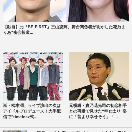
【独自】元『BE:FIRST』三山凌輝、舞台関係者が明かした花乃ま
りあ“密会報道...
嵐・松本潤、ライブ演出の次は
元横綱・貴乃花光司の初恋相手
アイドルプロデュース！大手配
との再婚で見せた“幸せ太り”姿
信で“timelesz式...
に「昔より幸せそう」「...