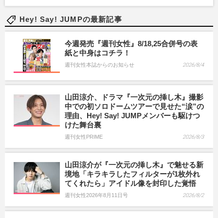
Hey! Say! JUMPの最新記事
今週発売『週刊女性』8/18,25合併号の表
紙と中身はコチラ！
週刊女性本誌からのお知らせ
2026/8/4
山田涼介、ドラマ『一次元の挿し木』撮影
中での初ソロドームツアーで見せた“涙”の
理由、Hey! Say! JUMPメンバーも駆けつ
けた舞台裏
週刊女性PRIME
2026/8/3
山田涼介が『一次元の挿し木』で魅せる新
境地「キラキラしたフィルターが1枚外れ
てくれたら」アイドル像を封印した覚悟
週刊女性2026年8月11日号
2026/8/2