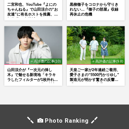
二宮和也、YouTube『よにの
黒柳徹子をコロナから守りき
ちゃんねる』で山田涼介の“お
れない…『徹子の部屋』収録
友達”に有名ホストを推薦、歌
再休止の危機
舞伎町に“急接近”でファン
「関わらないで！」
⭐ 高評価の記事(10)
⭐ 高評価の記事(9.8)
山田涼介が『一次元の挿し
天皇ご一家が2年連続ご着用、
木』で魅せる新境地「キラキ
愛子さまの“5500円かりゆし”
ラしたフィルターが1枚外れて
製造元が明かす驚きの反響
くれたら」アイドル像を封印
「まさかうちの商品とは…」
した覚悟
Photo Ranking