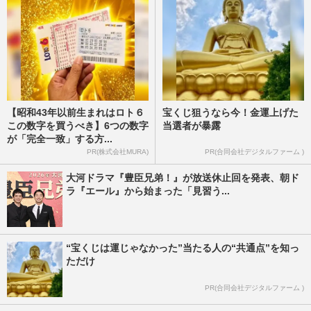
【昭和43年以前生まれはロト６
宝くじ狙うなら今！金運上げた
この数字を買うべき】6つの数字
当選者が暴露
が「完全一致」する方...
PR(株式会社MURA)
PR(合同会社デジタルファーム )
大河ドラマ『豊臣兄弟！』が放送休止回を発表、朝ド
ラ『エール』から始まった「見習う...
“宝くじは運じゃなかった”当たる人の“共通点”を知っ
ただけ
PR(合同会社デジタルファーム )