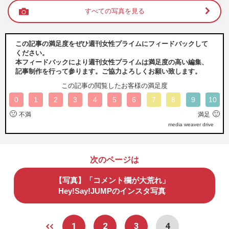
すべての写真を見る
この記事の満足度をぜひ週刊女性プライムにフィードバックして
ください。
本フィードバックにより週刊女性プライムは満足度の高い編集、
記事制作を行って参ります。ご協力よろしくお願い致します。
この記事の閲覧したお客様の満足度
0
1
2
3
4
5
6
7
8
9
10
🙁
🙂
不満
満足
media weaver drive
次のページは
【写真】「コメント欄が大荒れ」
Hey!Say!JUMPのインスタ写真
1
2
3
4