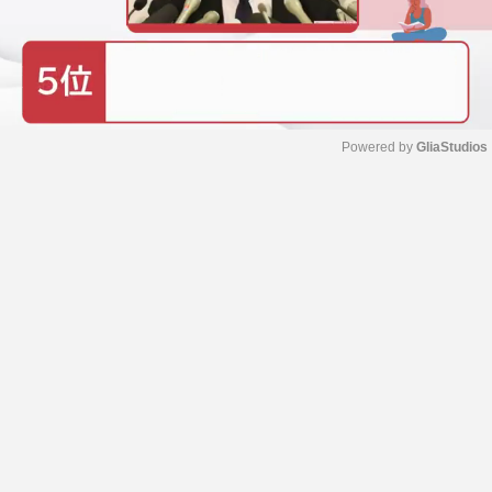
Powered by 
GliaStudios
M
u
t
e