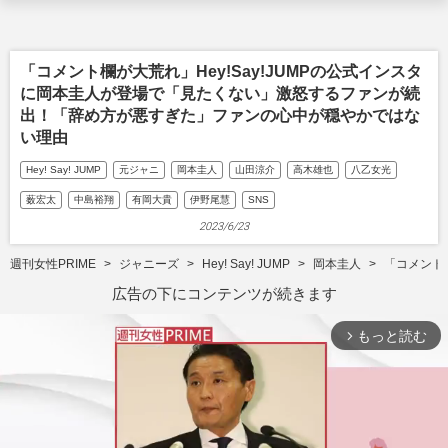
「コメント欄が大荒れ」Hey!Say!JUMPの公式インスタ
に岡本圭人が登場で「見たくない」激怒するファンが続
出！「辞め方が悪すぎた」ファンの心中が穏やかではな
い理由
Hey! Say! JUMP
元ジャニ
岡本圭人
山田涼介
高木雄也
八乙女光
薮宏太
中島裕翔
有岡大貴
伊野尾慧
SNS
2023/6/23
週刊女性PRIME
ジャニーズ
Hey! Say! JUMP
岡本圭人
「コメント
広告の下にコンテンツが続きます
もっと読む
arrow_forward_ios