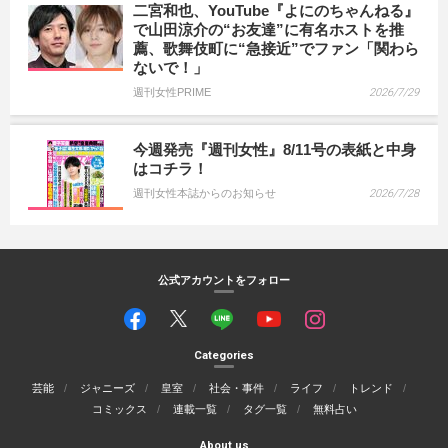
二宮和也、YouTube『よにのちゃんねる』
で山田涼介の“お友達”に有名ホストを推
薦、歌舞伎町に“急接近”でファン「関わら
ないで！」
週刊女性PRIME
2026/7/29
今週発売『週刊女性』8/11号の表紙と中身
はコチラ！
週刊女性本誌からのお知らせ
2026/7/28
公式アカウントをフォロー
Categories
芸能
ジャニーズ
皇室
社会・事件
ライフ
トレンド
コミックス
連載一覧
タグ一覧
無料占い
About us