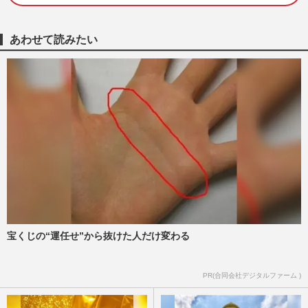
週刊女性PRIME
2023/12/29
あわせて読みたい
岡本圭人が舞台『M．バタフライ』で“女
優”になる！父・岡本健一は「俺がやりた
いんだけど」
週刊女性2022年7月5日号
2022/6/24
岡本健一＆岡本圭人が夢の親子初共演、息
子からの言葉に大テレ「家で言えばいいじ
ゃん」
週刊女性2021年9月21日号
2021/9/7
岡本圭人、Hey! Say! JUMP脱退の理由に
「山下智久」と「メンバーとの差」
宝くじの“運任せ”から抜けた人だけ変わる
小窪誠子
2021/4/12
PR(合同会社デジタルファーム )