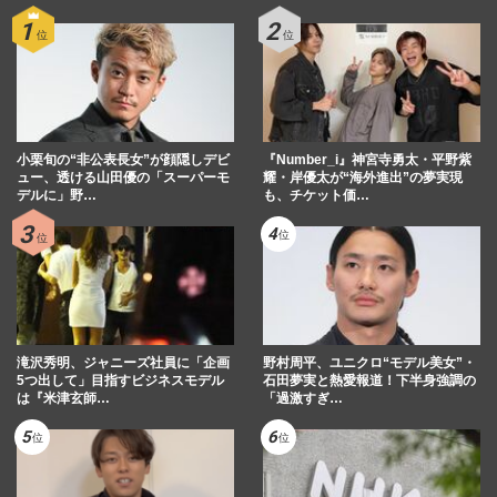
小栗旬の“非公表長女”が顔隠しデビ
『Number_i』神宮寺勇太・平野紫
ュー、透ける山田優の「スーパーモ
耀・岸優太が“海外進出”の夢実現
デルに」野…
も、チケット価…
滝沢秀明、ジャニーズ社員に「企画
野村周平、ユニクロ“モデル美女”・
5つ出して」目指すビジネスモデル
石田夢実と熱愛報道！下半身強調の
は『米津玄師…
「過激すぎ…