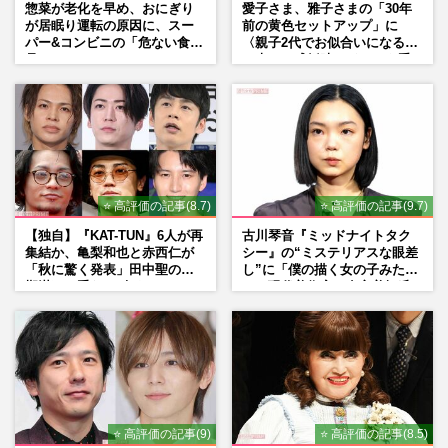
惣菜が老化を早め、おにぎり
愛子さま、雅子さまの「30年
が居眠り運転の原因に、スー
前の黄色セットアップ」に
パー&コンビニの「危ない食
〈親子2代でお似合いになる〉
品」
の声、ご成婚時のドレスも手
がけた森英恵さんとの絆
⭐ 高評価の記事(8.7)
⭐ 高評価の記事(9.7)
【独自】『KAT-TUN』6人が再
古川琴音『ミッドナイトタク
集結か、亀梨和也と赤西仁が
シー』の“ミステリアスな眼差
「秋に驚く発表」田中聖の刑
し”に「僕の描く女の子みた
期満了と重なる“匂わせ”では
い」現代美術家・奈良美智氏
ない理由
もSNSで“公認”
⭐ 高評価の記事(9)
⭐ 高評価の記事(8.5)