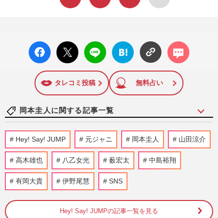
facebo
X ポス
LINE
はてな
コメン
ok い
ト
ブック
ト
いね
マーク
に追加
タレコミ投稿
無料占い
岡本圭人に関する記事一覧
King & Prince高橋海人と熱愛報道の有村
Hey! Say! JUMP
元ジャニ
岡本圭人
山田涼介
架純、Snow Man目黒蓮と恋人役で「旧ジ
ャニ圧力」が消滅か
高木雄也
八乙女光
薮宏太
中島裕翔
週刊女性PRIME
2024/5/30
有岡大貴
伊野尾慧
SNS
《嫌いな旧ジャニーズランキング2023》
16位〜30位、事務所が窮地の中、目立ちす
Hey! Say! JUMPの記事一覧を見る
ぎて嫌われた？前回ランク外…