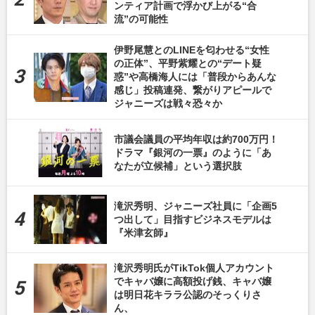
ンティア計画で浮かび上がる“合
流”の可能性
伊野尾慧とのLINEを匂わせる“女性
の正体”、平野紫耀との“デート疑
惑”や高橋海人には「普段からあんな
感じ」投稿連発、繋がりアピールで
ジャニーズは戦々恐々か
市議会議員の平均年収は約700万円！
ドラマ『銀河の一票』のように「あ
なたが立候補」という選択肢
滝沢秀明、ジャニーズ社員に「企画5
つ出して」目指すビジネスモデルは
『米津玄師』
滝沢秀明氏がTikTok個人アカウント
でキャバ嬢に高額投げ銭、キャバ嬢
は明日花キララ公認のそっくりさ
ん、