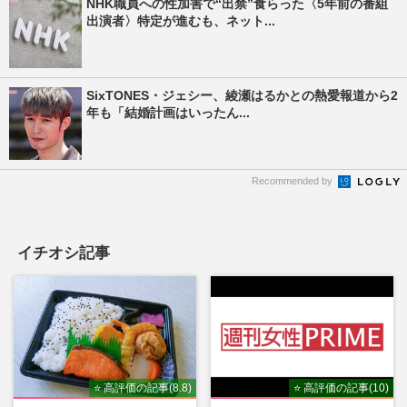
NHK職員への性加害で“出禁”食らった〈5年前の番組
出演者〉特定が進むも、ネット...
SixTONES・ジェシー、綾瀬はるかとの熱愛報道から2
年も「結婚計画はいったん...
Recommended by
イチオシ記事
⭐ 高評価の記事(8.8)
⭐ 高評価の記事(10)