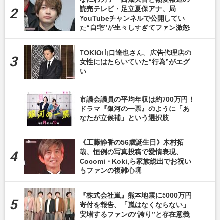
読売テレビ・足立夏保アナ、局
YouTubeチャンネルで公開してい
た“自宅”が生々しすぎてファン激怒
TOKIO山口達也さん、広告代理店の
女性にはたらいていた“行為”がエグ
い
市議会議員の平均年収は約700万円！
ドラマ『銀河の一票』のように「あ
なたが立候補」という選択肢
《工藤静香の56歳誕生日》木村拓
哉、恒例の写真投稿で愛情表現、
Cocomi・Koki,ら家族総出でお祝い
もファンの複雑心境
『株式会社嵐』熊本地震に5000万円
寄付を報告、「嵐はなくならない」
安堵するファンの“誇り”と存在意義