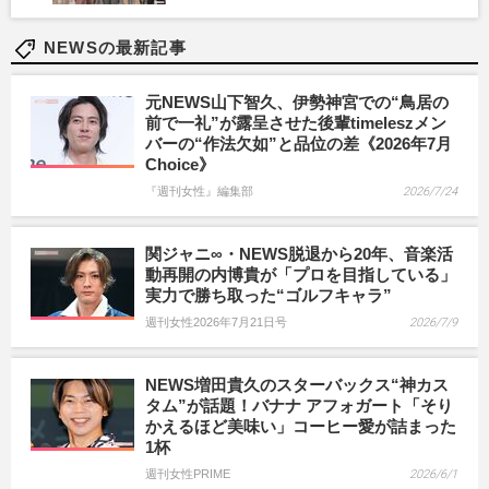
NEWSの最新記事
元NEWS山下智久、伊勢神宮での“鳥居の
前で一礼”が露呈させた後輩timeleszメン
バーの“作法欠如”と品位の差《2026年7月
Choice》
『週刊女性』編集部
2026/7/24
関ジャニ∞・NEWS脱退から20年、音楽活
動再開の内博貴が「プロを目指している」
実力で勝ち取った“ゴルフキャラ”
週刊女性2026年7月21日号
2026/7/9
NEWS増田貴久のスターバックス“神カス
タム”が話題！バナナ アフォガート「そり
かえるほど美味い」コーヒー愛が詰まった
1杯
週刊女性PRIME
2026/6/1