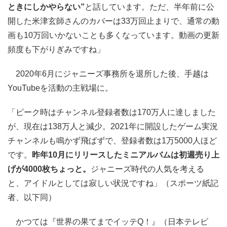
ときにしかやらない”
と話しています。ただ、半年前に公
開した米津玄師さんのカバーは33万回止まりで、通常の動
画も10万回いかないことも多くなっています。動画の更新
頻度も下がりぎみですね」
2020年6月にジャニーズ事務所を退所した後、手越は
YouTubeを活動の主戦場に。
「ピーク時はチャンネル登録者数は170万人に達しました
が、現在は138万人と減少。2021年に開設したゲーム実況
チャンネルも鳴かず飛ばずで、登録者数は1万5000人ほど
です。
昨年10月にリリースしたミニアルバムは初週売り上
げが4000枚ちょっと。
ジャニーズ時代の人気を考える
と、アイドルとしては寂しい状況ですね」（スポーツ紙記
者、以下同）
かつては『世界の果てまでイッテQ！』（日本テレビ