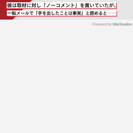
Powered by 
GliaStudios
M
u
t
e