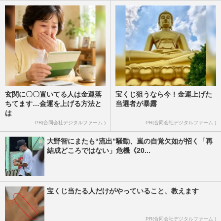
玄関に〇〇置いてる人は金運落
宝くじ狙うなら今！金運上げた
ちてます…金運を上げる方法と
当選者が暴露
は
PR(合同会社デジタルファーム )
PR(合同会社デジタルファーム )
大野智にまたも“流出”騒動、嵐の自覚欠如が招く「再
結成どころではない」危機《20...
宝くじ当たる人だけがやっていること、教えます
PR(合同会社デジタルファーム )