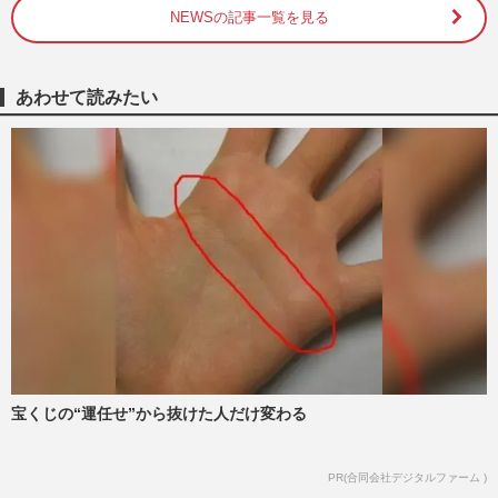
NEWSの記事一覧を見る
及川光博主演、手越祐也7年ぶり出演ドラ
マ『ぼくたちん家』低視聴率も“カリスマ
バンド”カバーの主題歌が…
週刊女性PRIME
2025/11/2
あわせて読みたい
元NEWS・手越祐也と及川光博のドラマ
『ぼくたちん家』に《期待していたのと違
った》BLファンをがっかりさせ…
週刊女性2025年11月4日号
2025/10/21
元NEWS手越祐也、日テレ『イッテQ』1
年ぶり出演で“テレビ追放”の裏事情が再燃
、完全復帰を阻む最後の壁…
週刊女性PRIME
2025/9/16
宝くじの“運任せ”から抜けた人だけ変わる
元NEWS・手越祐也が新宿“トー横”舞台の
日本テレビドラマで初主演内定も、W主演
の“新相方”及川光博が抱…
PR(合同会社デジタルファーム )
週刊女性PRIME
2025/7/11