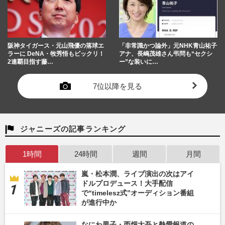
阪神タイガース・元山飛優の落球エ
「非常識かつ論外」元NHK青山祐子
ラーに DeNA・牧秀悟もビックリ！
アナ、長嶋茂雄さん弔問も“セクシ
2連覇目指す藤…
ー”な装いに…
7位以降を見る
ジャニーズの記事ランキング
1時間
24時間
週間
月間
嵐・松本潤、ライブ演出の次はアイ
ドルプロデュース！大手配信
で“timelesz式”オーディション番組
が進行中か
なにわ男子・西畑大吾と熱愛報道の