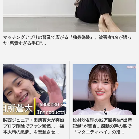
マッチングアプリの普及で広がる『独身偽装』、被害者4名が語っ
た“悪質すぎる手口”...
関西ジュニア・田所蒼大が突如
松村沙友理の82万回再生“出産
プロフ削除でファン騒然…「福
記録”が賛否…感動の声の裏で
本大晴の悪夢」を想起させ...
「マタニティハイ」の指...