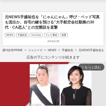
元NEWS手越祐也を「にゃんにゃん」呼び・ベッド写真
も流出か、自宅の鍵を預ける“大手航空会社勤務の30
代・CA恋人”との交際説を直撃
NEWS
手越祐也
YouTube
テレビ番組
熱愛
2023/6/28
週刊女性PRIME
ジャニーズ
NEWS
手越祐也
元NEWS手越祐也を
広告の下にコンテンツが続きます
もっと読む
arrow_forward_ios