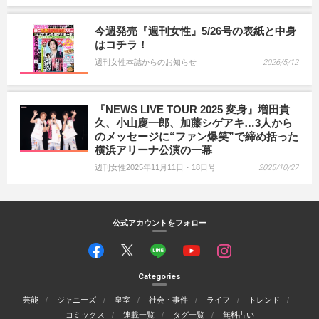
今週発売『週刊女性』5/26号の表紙と中身
はコチラ！
週刊女性本誌からのお知らせ
2026/5/12
『NEWS LIVE TOUR 2025 変身』増田貴
久、小山慶一郎、加藤シゲアキ…3人から
のメッセージに“ファン爆笑”で締め括った
横浜アリーナ公演の一幕
週刊女性2025年11月11日・18日号
2025/10/27
公式アカウントをフォロー
Categories
芸能
ジャニーズ
皇室
社会・事件
ライフ
トレンド
コミックス
連載一覧
タグ一覧
無料占い