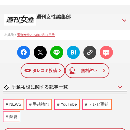
週刊女性編集部
1957年3月6日に日本で最初に創刊された女性週刊誌。芸能ゴ
出典元：
週刊女性2023年7月11日号
シップや事件、皇室の話題、感動ドキュメント、美容・健
康・グルメ・占いに関する情報を発信している。2017年12月
facebo
X ポス
LINE
はてな
コメン
12日号で「眞子さま嫁ぎ先の“義母”が抱える400万円超の“借金
ok い
ト
ブック
ト
トラブル”」報道をスクープ。この一報から約2か月後、宮内庁
いね
マーク
は結婚延期を発表。同記事は2018年の「編集者が選ぶ雑誌ジ
に追加
ャーナリズム賞」大賞を受賞した。毎週火曜日発売。
タレコミ投稿
無料占い
手越祐也に関する記事一覧
《秋ドラマ「がっかり」ランキング》2位
NEWS
手越祐也
YouTube
テレビ番組
は9年ぶり主演の手越祐也ドラマ、「視聴
者の混乱を招いた」不名誉1…
熱愛
週刊女性2025年11月25日号
2025/11/12