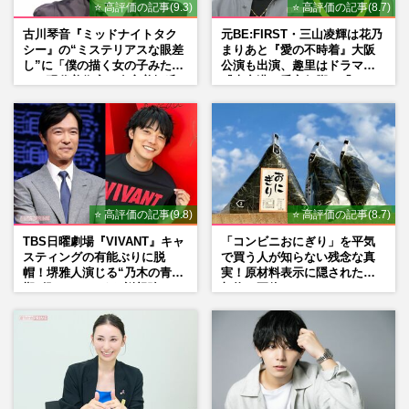
⭐ 高評価の記事(9.3)
⭐ 高評価の記事(8.7)
古川琴音『ミッドナイトタク
元BE:FIRST・三山凌輝は花乃
シー』の“ミステリアスな眼差
まりあと『愛の不時着』大阪
し”に「僕の描く女の子みた
公演も出演、趣里はドラマ
い」現代美術家・奈良美智氏
『大空港』番宣行脚に「メン
もSNSで“公認”
タル強すぎ」の実情
⭐ 高評価の記事(9.8)
⭐ 高評価の記事(8.7)
TBS日曜劇場『VIVANT』キャ
「コンビニおにぎり」を平気
スティングの有能ぶりに脱
で買う人が知らない残念な真
帽！堺雅人演じる“乃木の青年
実！原材料表示に隠された添
期”役は、そっくり説根強い
加物の正体
Mr.Children桜井和寿のバンド
マン長男・櫻井海音だった