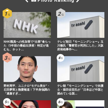
Photo Ranking
NHK職員への性加害で“出禁”食らっ
テレビ朝日『モーニングショー』玉
た〈5年前の番組出演者〉特定が進
川徹氏「警察官が死刑にした」大阪
むも、ネット…
府発砲事件へ…
野村周平、ユニクロ“モデル美女”・
テレ朝『モーニングショー』で弁護
石田夢実と熱愛報道！下半身強調の
士・猿田佐世氏が「日本ほど中国と
「過激すぎ…
揉めている国…