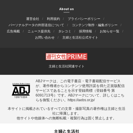
About us
運営会社
利用規約
プライバシーポリシー
パーソナルデータの外部送信について
コンテンツ制作・編集ポリシー
広告掲載
ニュース提供先
タレコミ
採用情報
お知らせ一覧
お問い合わせ
主婦と生活社公式サイト
主婦と生活社関連サイト
ABJマークは、この電子書店・電子書籍配信サービス
が、著作権者からコンテンツ使用許諾を得た正規版配信
サービスであることを示す登録商標（登録番号 第
6091713号）です。ABJマークについて、詳しくはこち
らを御覧ください。
https://aebs.or.jp/
本サイトに掲載されているすべての⽂章・撮影写真の著作権は主婦と⽣活
社に帰属します。
他サイトや他媒体への無断転載・複製⾏為は固く禁⽌します。