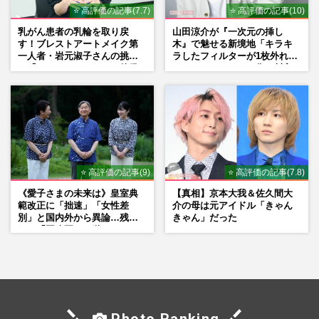
⭐ 高評価の記事(7.7)
⭐ 高評価の記事(10)
乳がん患者の乳輪を取り戻
山田涼介が『一次元の挿し
す！ブレストアートメイク第
木』で魅せる新境地「キラキ
一人者・岩元淑子さんの挑戦
ラしたフィルターが1枚外れて
と「ハードルしかない」啓発
くれたら」アイドル像を封印
の“壁”
した覚悟
⭐ 高評価の記事(9)
⭐ 高評価の記事(7.8)
《愛子さまの未来は》皇室典
【真相】京本大我＆佐久間大
範改正に「拙速」「女性差
介の母は元アイドル「きゃん
別」と国内外から異論…残さ
きゃん」だった
れた「再改正」の道