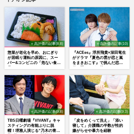
⭐ 高評価の記事(8.8)
⭐ 高評価の記事(10)
惣菜が老化を早め、おにぎり
『ACEes』浮所飛貴×深田竜生
が居眠り運転の原因に、スー
がドラマ『夏色の雲が恋と嵐
パー&コンビニの「危ない食
をまきおこす』で挑んだ恋人
品」
役、照れながら挑んだキュン
シーン秘話
⭐ 高評価の記事(9.8)
⭐ 高評価の記事(9.3)
TBS日曜劇場『VIVANT』キャ
「皮をめくって洗え」「添い
スティングの有能ぶりに脱
寝して」介護職の半数が性的
帽！堺雅人演じる“乃木の青年
嫌がらせや暴力を経験