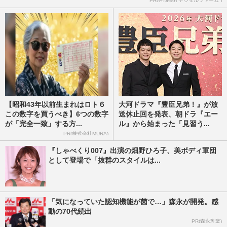
PR(合同会社デジタルファーム )
【昭和43年以前生まれはロト６
大河ドラマ『豊臣兄弟！』が放
この数字を買うべき】6つの数字
送休止回を発表、朝ドラ『エー
が「完全一致」する方...
ル』から始まった「見習う...
PR(株式会社MURA)
『しゃべくり007』出演の畑野ひろ子、美ボディ軍団
として登場で「抜群のスタイルは...
「気になっていた認知機能が菌で…」森永が開発。感
動の70代続出
PR(森永乳業)