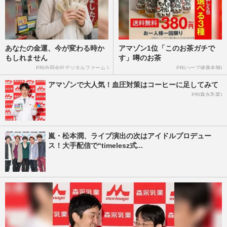
あなたの金運、今が変わる時か
アマゾン1位「このお茶ガチで
もしれません
す」噂のお茶
PR(合同会社デジタルファーム )
PR(ハーブ健康本舗)
アマゾンで大人気！血圧対策はコーヒーに足してみて
PR(森永乳業)
嵐・松本潤、ライブ演出の次はアイドルプロデュー
ス！大手配信で“timelesz式...