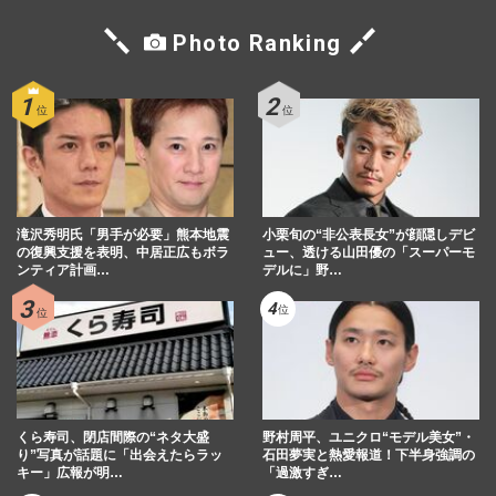
Photo Ranking
滝沢秀明氏「男手が必要」熊本地震
小栗旬の“非公表長女”が顔隠しデビ
の復興支援を表明、中居正広もボラ
ュー、透ける山田優の「スーパーモ
ンティア計画…
デルに」野…
くら寿司、閉店間際の“ネタ大盛
野村周平、ユニクロ“モデル美女”・
り”写真が話題に「出会えたらラッ
石田夢実と熱愛報道！下半身強調の
キー」広報が明…
「過激すぎ…