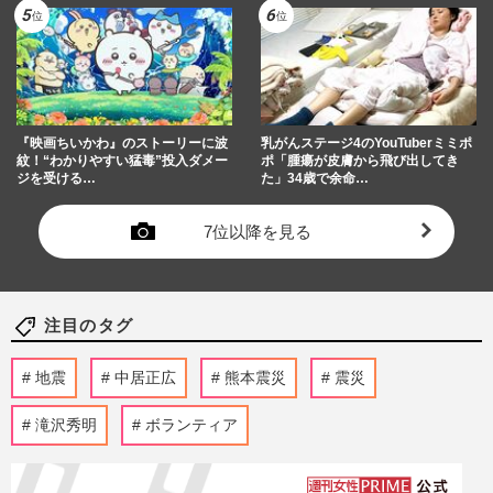
『映画ちいかわ』のストーリーに波
乳がんステージ4のYouTuberミミポ
紋！“わかりやすい猛毒”投入ダメー
ポ「腫瘍が皮膚から飛び出してき
ジを受ける…
た」34歳で余命…
7位以降を見る
注目のタグ
地震
中居正広
熊本震災
震災
滝沢秀明
ボランティア