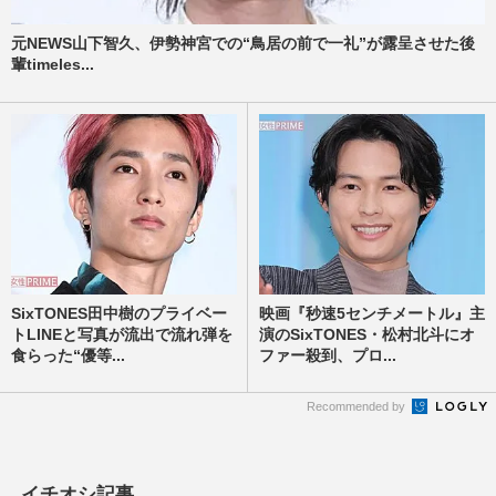
元NEWS山下智久、伊勢神宮での“鳥居の前で一礼”が露呈させた後
輩timeles...
SixTONES田中樹のプライベー
映画『秒速5センチメートル』主
トLINEと写真が流出で流れ弾を
演のSixTONES・松村北斗にオ
食らった“優等...
ファー殺到、プロ...
Recommended by
イチオシ記事