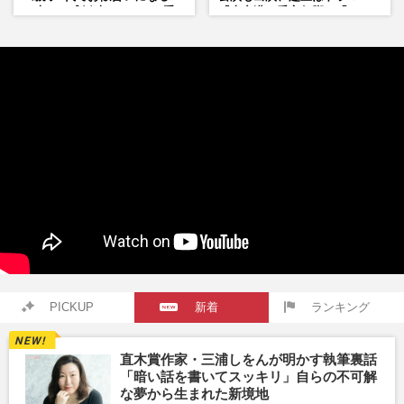
の声、ご成婚時のドレスも手
『大空港』番宣行脚に「メン
がけた森英恵さんとの絆
タル強すぎ」の実情
PICKUP
新着
ランキング
直木賞作家・三浦しをんが明かす執筆裏話
「暗い話を書いてスッキリ」自らの不可解
な夢から生まれた新境地