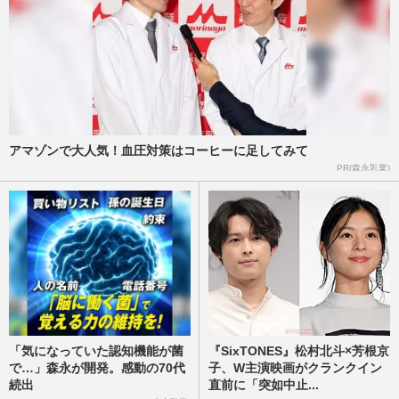
アマゾンで大人気！血圧対策はコーヒーに足してみて
PR(森永乳業)
「気になっていた認知機能が菌
『SixTONES』松村北斗×芳根京
で…」森永が開発。感動の70代
子、W主演映画がクランクイン
続出
直前に「突如中止...