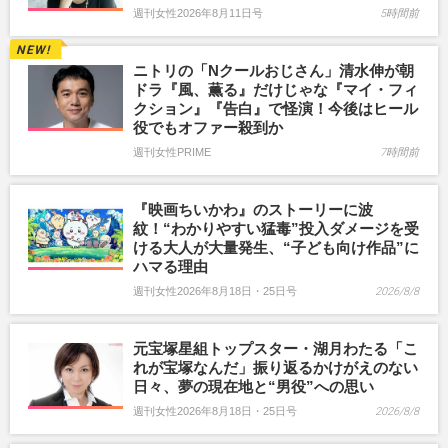
週刊女性2026年8月11日号
5時間前
ニトリの「Nクールおじさん」清水伸が朝
ドラ『風、薫る』だけじゃな『マイ・フィ
クション』『告白』で怪演！今後はヒール
役でもオファー殺到か
週刊女性PRIME
7時間前
『映画ちいかわ』のストーリーに波
紋！“わかりやすい猛毒”投入ダメージを受
ける大人が大量発生、“子ども向け作品”に
ハマる理由
週刊女性2026年8月18日・25日号
2026/8/8
元宝塚星組トップスター・湖月わたる「こ
れが宝塚なんだ」振り返るかけがえのない
日々、夢の現在地と“男役”への思い
週刊女性2026年8月18日・25日号
2026/8/8