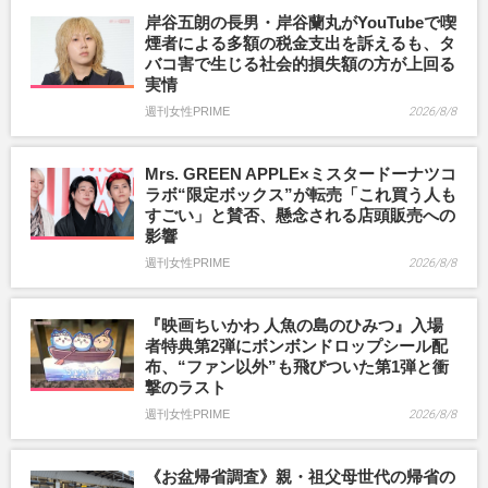
岸谷五朗の長男・岸谷蘭丸がYouTubeで喫
煙者による多額の税金支出を訴えるも、タ
バコ害で生じる社会的損失額の方が上回る
実情
週刊女性PRIME
2026/8/8
Mrs. GREEN APPLE×ミスタードーナツコ
ラボ“限定ボックス”が転売「これ買う人も
すごい」と賛否、懸念される店頭販売への
影響
週刊女性PRIME
2026/8/8
『映画ちいかわ 人魚の島のひみつ』入場
者特典第2弾にボンボンドロップシール配
布、“ファン以外”も飛びついた第1弾と衝
撃のラスト
週刊女性PRIME
2026/8/8
《お盆帰省調査》親・祖父母世代の帰省の