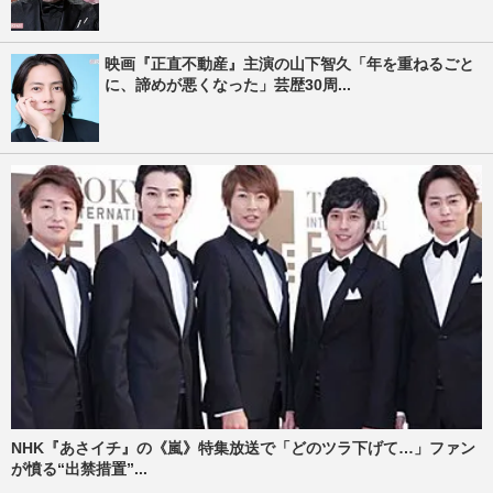
映画『正直不動産』主演の山下智久「年を重ねるごと
に、諦めが悪くなった」芸歴30周...
NHK『あさイチ』の《嵐》特集放送で「どのツラ下げて…」ファン
が憤る“出禁措置”...