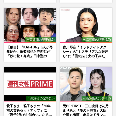
期”役は、そっくり説根強い
Mr.Children桜井和寿のバンド
マン長男・櫻井海音だった
⭐ 高評価の記事(8.7)
⭐ 高評価の記事(9.7)
【独自】『KAT-TUN』6人が再
古川琴音『ミッドナイトタク
集結か、亀梨和也と赤西仁が
シー』の“ミステリアスな眼差
「秋に驚く発表」田中聖の刑
し”に「僕の描く女の子みた
期満了と重なる“匂わせ”では
い」現代美術家・奈良美智氏
ない理由
もSNSで“公認”
⭐ 高評価の記事(10)
⭐ 高評価の記事(8.7)
愛子さま、雅子さまの「30年
元BE:FIRST・三山凌輝は花乃
前の黄色セットアップ」に
まりあと『愛の不時着』大阪
〈親子2代でお似合いになる〉
公演も出演、趣里はドラマ