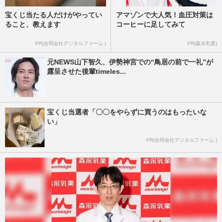
宝くじ当たる人だけがやってい
アマゾンで大人気！血圧対策は
ること、教えます
コーヒーに足してみて
PR(合同会社デジタルファーム )
PR(森永乳業)
元NEWS山下智久、伊勢神宮での“鳥居の前で一礼”が
露呈させた後輩timeles...
宝くじ当選者「〇〇をやらずに買うのはもったいな
い」
PR(合同会社デジタルファーム )