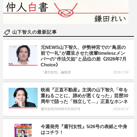
山下智久の最新記事
元NEWS山下智久、伊勢神宮での“鳥居の
前で一礼”が露呈させた後輩timeleszメン
バーの“作法欠如”と品位の差《2026年7月
Choice》
『週刊女性』編集部
2026/7/24
映画『正直不動産』主演の山下智久「年を
重ねるごとに、諦めが悪くなった」芸歴30
周年で語った「独立して…」正直なホンネ
週刊女性2026年5月26日号
2026/5/14
今週発売『週刊女性』5/26号の表紙と中身
はコチラ！