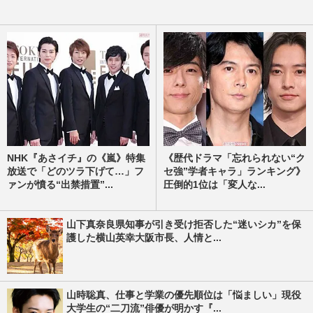
NHK『あさイチ』の《嵐》特集
《歴代ドラマ「忘れられない“ク
放送で「どのツラ下げて…」フ
セ強”学者キャラ」ランキング》
ァンが憤る“出禁措置”...
圧倒的1位は「変人な...
山下真奈良県知事が引き受け拒否した“迷いシカ”を保
護した横山英幸大阪市長、人情と...
山時聡真、仕事と学業の優先順位は「悩ましい」現役
大学生の“二刀流”俳優が明かす『...