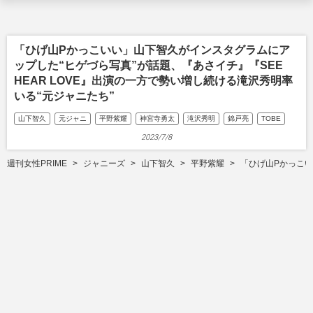
「ひげ山Pかっこいい」山下智久がインスタグラムにア
ップした“ヒゲづら写真”が話題、『あさイチ』『SEE
HEAR LOVE』出演の一方で勢い増し続ける滝沢秀明率
いる“元ジャニたち”
山下智久
元ジャニ
平野紫耀
神宮寺勇太
滝沢秀明
錦戸亮
TOBE
2023/7/8
週刊女性PRIME
ジャニーズ
山下智久
平野紫耀
「ひげ山Pかっこい