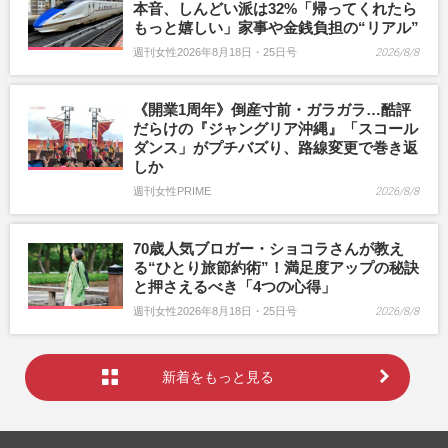
本音、しんどい派は32%「帰ってくれたら
もっと嬉しい」家事や金銭負担の“リアル”
週刊女性2026年8月18日・25日号
2026/8/8
《開業1周年》倒産寸前・ガラガラ…酷評
だらけの『ジャングリア沖縄』「スコール
ダンス」がプチバズり、路線変更で巻き返
しか
週刊女性PRIME
2026/8/8
70歳人気ブロガー・ショコラさんが教え
る“ひとり旅節約術”！満足度アップの秘訣
と押さえるべき「4つの心得」
週刊女性2026年8月18日・25日号
2026/8/8
新着をもっと見る