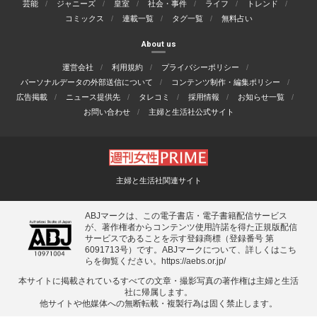
芸能
ジャニーズ
皇室
社会・事件
ライフ
トレンド
コミックス
連載一覧
タグ一覧
無料占い
About us
運営会社
利用規約
プライバシーポリシー
パーソナルデータの外部送信について
コンテンツ制作・編集ポリシー
広告掲載
ニュース提供先
タレコミ
採用情報
お知らせ一覧
お問い合わせ
主婦と生活社公式サイト
主婦と生活社関連サイト
ABJマークは、この電子書店・電子書籍配信サービス
が、著作権者からコンテンツ使用許諾を得た正規版配信
サービスであることを示す登録商標（登録番号 第
6091713号）です。ABJマークについて、詳しくはこち
らを御覧ください。
https://aebs.or.jp/
本サイトに掲載されているすべての⽂章・撮影写真の著作権は主婦と⽣活
社に帰属します。
他サイトや他媒体への無断転載・複製⾏為は固く禁⽌します。