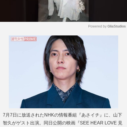
Powered by 
GliaStudios
M
u
t
e
7月7日に放送されたNHKの情報番組『あさイチ』に、山下
智久がゲスト出演。同日公開の映画『SEE HEAR LOVE 見