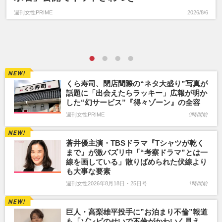
週刊女性PRIME
2026/8/6
くら寿司、閉店間際の“ネタ大盛り”写真が
話題に「出会えたらラッキー」広報が明か
した“幻サービス”『得々ゾーン』の全容
週刊女性PRIME
0時間前
蒼井優主演・TBSドラマ『Tシャツが乾く
まで』が激バズリ中「“考察ドラマ”とは一
線を画している」散りばめられた伏線より
も大事な要素
週刊女性2026年8月18日・25日号
1時間前
巨人・高梨雄平投手に”お泊まり不倫”報道
も「ゾンビのせいで不倫がかわいく見え