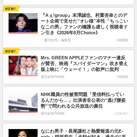
『Aぇ!group』末澤誠也、村重杏奈とのデ
ート企画で見せた“オレ様”本性「ちっこい
なこの男」ファンの擁護も虚しく視聴者ド
ン引き《2026年8月Choice》
『週刊女性』編集部
5時間前
Mrs. GREEN APPLEファンのマナー違反
が賛否、映画『スパイダーマン』吹き替え
版上映に「ウェーイ！」の歓声に批判
週刊女性PRIME
5時間前
NHK職員の性被害問題「受信料払ってい
るんだから…」出演者非公表の“逃げ腰姿
勢”で問われる公共放送の責任
週刊女性PRIME
2026/8/7
なにわ男子・長尾謙杜と熱愛報道の元E-
girls・稲垣莉生「犬顔が好き」過去の“半