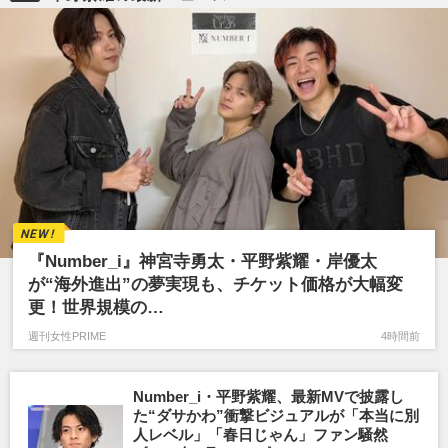
子役
転売
SNS
オークション
コンサート
ファン
男優
映画
『Number_i』神宮寺勇太・平野紫耀・岸優太
が“海外進出”の夢実現も、チケット価格が大幅変
更！世界規模の…
週刊女性PRIME
4時間前
Number_i・平野紫耀、最新MVで披露し
た“ダサかわ”衝撃ビジュアルが「本当に別
人レベル」「春日じゃん」ファン騒然