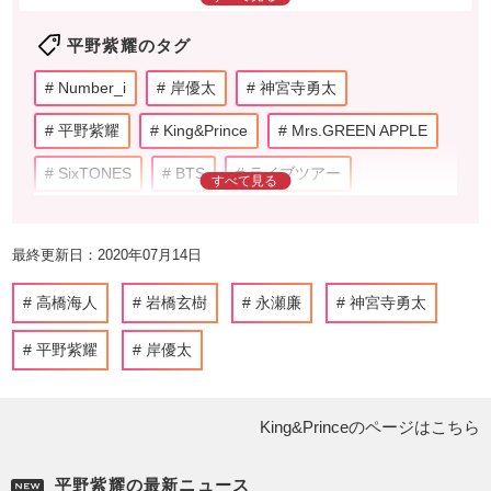
肉体は、「息をするだけで筋肉がつく」と言われ
平野紫耀のタグ
る。趣味はクルマ、入浴、料理。特技はマシュマロ
キャッチ。
Number_i
岸優太
神宮寺勇太
平野紫耀
King&Prince
Mrs.GREEN APPLE
SixTONES
BTS
ライブツアー
チケット
TOBE
元ジャニ
最終更新日：2020年07月14日
ファッション
Instagram
ジャニーズ
アーティスト
音楽
二宮和也
生田斗真
高橋海人
岩橋玄樹
永瀬廉
神宮寺勇太
岡田准一
風間俊介
松岡昌宏
城島茂
平野紫耀
岸優太
亀梨和也
ランキング
King&Princeのページはこちら
STARTO_ENTERTAINMENT
ジャニーズ事務所
嵐
TOKIO
KAT-TUN
モデル
平野紫耀の最新ニュース