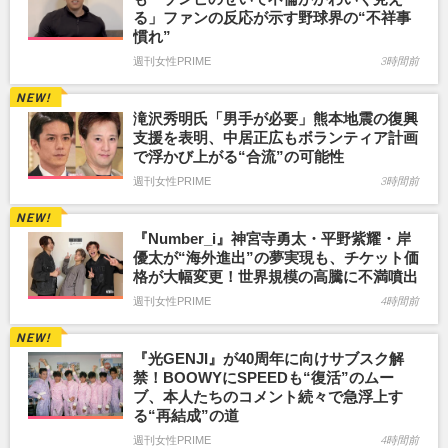
る」ファンの反応が示す野球界の“不祥事
慣れ”
週刊女性PRIME
3時間前
滝沢秀明氏「男手が必要」熊本地震の復興
支援を表明、中居正広もボランティア計画
で浮かび上がる“合流”の可能性
週刊女性PRIME
3時間前
『Number_i』神宮寺勇太・平野紫耀・岸
優太が“海外進出”の夢実現も、チケット価
格が大幅変更！世界規模の高騰に不満噴出
週刊女性PRIME
4時間前
『光GENJI』が40周年に向けサブスク解
禁！BOOWYにSPEEDも“復活”のムー
ブ、本人たちのコメント続々で急浮上す
る“再結成”の道
週刊女性PRIME
4時間前