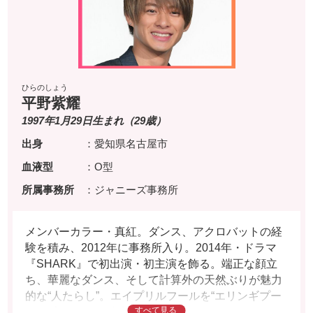
ひらのしょう
平野紫耀
1997年1月29日生まれ（29歳）
出身
：愛知県名古屋市
血液型
：O型
所属事務所
：ジャニーズ事務所
メンバーカラー・真紅。ダンス、アクロバットの経
験を積み、2012年に事務所入り。2014年・ドラマ
『SHARK』で初出演・初主演を飾る。端正な顔立
ち、華麗なダンス、そして計算外の天然ぶりが魅力
的な“人たらし”。エイプリルフールを“エリンギプー
ル”と言うなど、迷言にはこと欠かない。たくましい