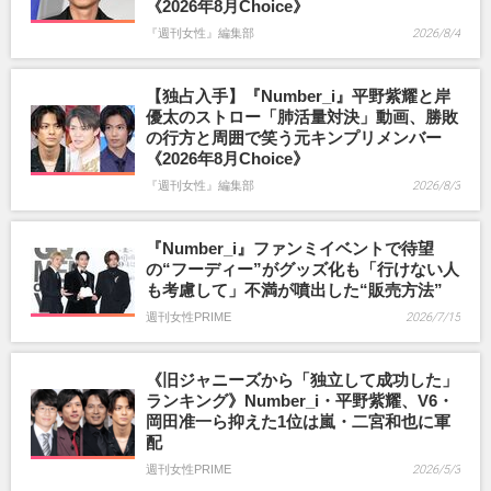
《2026年8月Choice》
『週刊女性』編集部
2026/8/4
【独占入手】『Number_i』平野紫耀と岸
優太のストロー「肺活量対決」動画、勝敗
の行方と周囲で笑う元キンプリメンバー
《2026年8月Choice》
『週刊女性』編集部
2026/8/3
『Number_i』ファンミイベントで待望
の“フーディー”がグッズ化も「行けない人
も考慮して」不満が噴出した“販売方法”
週刊女性PRIME
2026/7/15
《旧ジャニーズから「独立して成功した」
ランキング》Number_i・平野紫耀、V6・
岡田准一ら抑えた1位は嵐・二宮和也に軍
配
週刊女性PRIME
2026/5/3