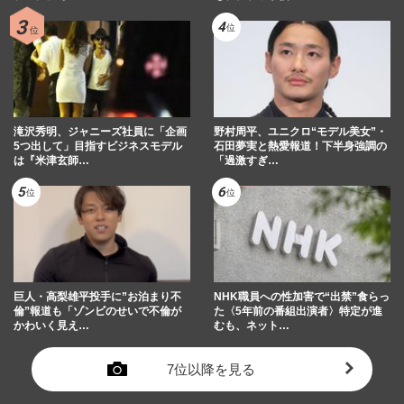
滝沢秀明、ジャニーズ社員に「企画
野村周平、ユニクロ“モデル美女”・
5つ出して」目指すビジネスモデル
石田夢実と熱愛報道！下半身強調の
は『米津玄師…
「過激すぎ…
巨人・高梨雄平投手に”お泊まり不
NHK職員への性加害で“出禁”食らっ
倫”報道も「ゾンビのせいで不倫が
た〈5年前の番組出演者〉特定が進
かわいく見え…
むも、ネット…
7位以降を見る