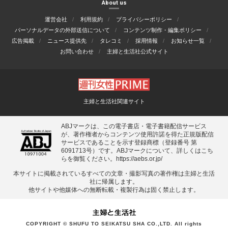
About us
運営会社
利用規約
プライバシーポリシー
パーソナルデータの外部送信について
コンテンツ制作・編集ポリシー
広告掲載
ニュース提供先
タレコミ
採用情報
お知らせ一覧
お問い合わせ
主婦と生活社公式サイト
主婦と生活社関連サイト
ABJマークは、この電子書店・電子書籍配信サービス
が、著作権者からコンテンツ使用許諾を得た正規版配信
サービスであることを示す登録商標（登録番号 第
6091713号）です。ABJマークについて、詳しくはこち
らを御覧ください。
https://aebs.or.jp/
本サイトに掲載されているすべての⽂章・撮影写真の著作権は主婦と⽣活
社に帰属します。
他サイトや他媒体への無断転載・複製⾏為は固く禁⽌します。
COPYRIGHT © SHUFU TO SEIKATSU SHA CO.,LTD. All rights