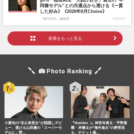
同棲モデル”との共通点から透ける《一貫
した好み》《2026年8月Choice》
『週刊女性』編集部
2026/8/7
新着をもっと見る
Photo Ranking
小栗旬の“非公表長女”が顔隠しデビ
『Number_i』神宮寺勇太・平野紫
ュー、透ける山田優の「スーパーモ
耀・岸優太が“海外進出”の夢実現
デルに」野…
も、チケット価…