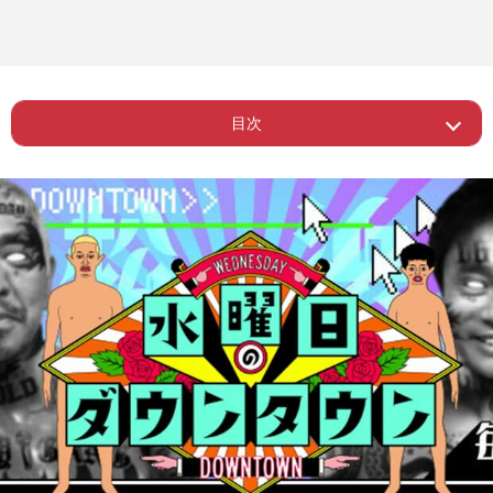
目次
ー 家の外壁の周りに“大量のたぬきの置
Page 1
物”
ー サビだけを毎日6時間、フルートで繰
Page 2
り返し演奏し続ける家