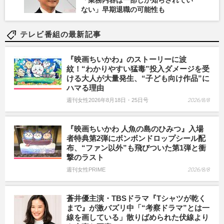
ない」早期退職の可能性も
テレビ番組の最新記事
『映画ちいかわ』のストーリーに波
紋！“わかりやすい猛毒”投入ダメージを受
ける大人が大量発生、“子ども向け作品”に
ハマる理由
週刊女性2026年8月18日・25日号
2026/8/8
『映画ちいかわ 人魚の島のひみつ』入場
者特典第2弾にボンボンドロップシール配
布、“ファン以外”も飛びついた第1弾と衝
撃のラスト
週刊女性PRIME
2026/8/8
蒼井優主演・TBSドラマ『Tシャツが乾く
まで』が激バズリ中「“考察ドラマ”とは一
線を画している」散りばめられた伏線より