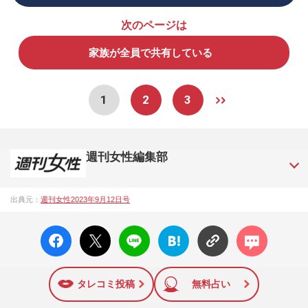
次のページは
家族が全員で共有している
1
2
3
週刊女性編集部
1957年3月6日に日本で最初に創刊された女性週刊誌。芸能ゴ
出典元：
週刊女性2023年9月12日号
シップや事件、皇室の話題、感動ドキュメント、美容・健
康・グルメ・占いに関する情報を発信している。2017年12月
facebo
X ポス
LINE
はてな
コメン
12日号で「眞子さま嫁ぎ先の“義母”が抱える400万円超の“借金
ok い
ト
ブック
ト
トラブル”」報道をスクープ。この一報から約2か月後、宮内庁
いね
マーク
は結婚延期を発表。同記事は2018年の「編集者が選ぶ雑誌ジ
に追加
ャーナリズム賞」大賞を受賞した。毎週火曜日発売。
タレコミ投稿
無料占い