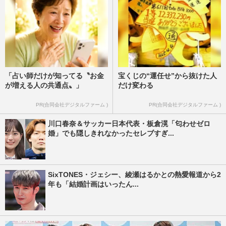
「占い師だけが知ってる〝お金
宝くじの“運任せ”から抜けた人
が増える人の共通点〟」
だけ変わる
PR(合同会社デジタルファーム )
PR(合同会社デジタルファーム )
川口春奈＆サッカー日本代表・板倉滉「匂わせゼロ
婚」でも隠しきれなかったセレブすぎ...
SixTONES・ジェシー、綾瀬はるかとの熱愛報道から2
年も「結婚計画はいったん...