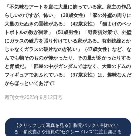
「不気味なアートを庭に大量に飾っている家。家主の作品
らしいのですが、怖い」（38歳女性）「家の外壁の周りに
大量のたぬきの置物がある」（42歳女性）「猫よけのペッ
トボトルの数が異常」（51歳男性）「野良猫対策で、外壁
にガラスの破片を張り付けている家がある。有刺鉄線とか
じゃなくガラスの破片なのが怖い」（47歳女性）など、な
んでも物そのものが怖かったり、その量が多かったりする
と脅威だ。「部屋の中がガンダムではなく、大量のドムの
フィギュアであふれている」（37歳女性）は、趣味なんだ
からほっといてあげて!
週刊女性2023年9月12日号
【クリックして写真を見る】胸元パックリ割れてい
る…参政党さや議員の“セクシードレス”に注目集まる