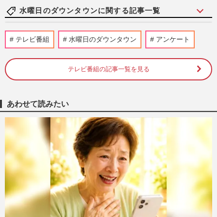
水曜日のダウンタウンに関する記事一覧
オリエンタルラジオ中田敦彦、番組での
テレビ番組
水曜日のダウンタウン
アンケート
「写真使用NG」ダウンタウンへの根深い
拒絶と度重なる批判《2025年2…
『週刊女性』編集部
2026/7/8
テレビ番組の記事一覧を見る
「テレビ離れの救世主」ダイアン津田篤宏
を焼き肉店で囲んだ赤西仁・広瀬すず・吉
あわせて読みたい
岡里帆との「ゴイゴイスー…
週刊女性2026年6月2日号
2026/5/20
ダイアン津田「自分より売れる奴はいら
ん」と豪語する「津田軍団」から賞レース
勝者が続出、M-1新王者・た…
週刊女性PRIME
2025/12/24
【水ダウ】名探偵津田ロケ地は群馬・館林