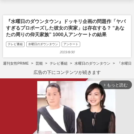
『水曜日のダウンタウン』ドッキリ企画の問題作「ヤバ
すぎるプロポーズした彼女の実家」は存在する？ “あな
たの周りの仰天家族” 1000人アンケートの結果
テレビ番組
水曜日のダウンタウン
アンケート
2023/8/30
週刊女性PRIME
芸能
テレビ番組
水曜日のダウンタウン
『水曜日
広告の下にコンテンツが続きます
もっと読む
arrow_forward_ios