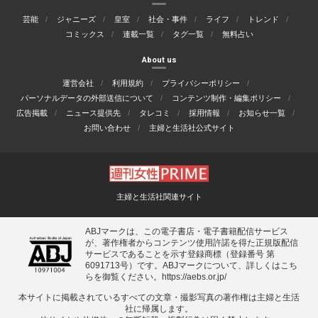
芸能
ジャニーズ
皇室
社会・事件
ライフ
トレンド
コミックス
連載一覧
タグ一覧
無料占い
About us
運営会社
利用規約
プライバシーポリシー
パーソナルデータの外部送信について
コンテンツ制作・編集ポリシー
広告掲載
ニュース提供先
タレコミ
採用情報
お知らせ一覧
お問い合わせ
主婦と生活社公式サイト
主婦と生活社関連サイト
ABJマークは、この電子書店・電子書籍配信サービス
が、著作権者からコンテンツ使用許諾を得た正規版配信
サービスであることを示す登録商標（登録番号 第
6091713号）です。ABJマークについて、詳しくはこち
らを御覧ください。
https://aebs.or.jp/
本サイトに掲載されているすべての⽂章・撮影写真の著作権は主婦と⽣活
社に帰属します。