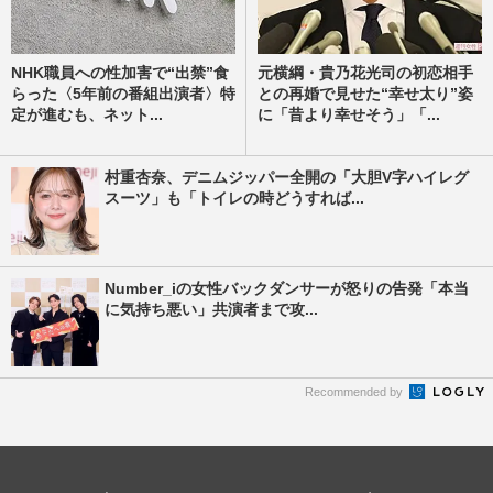
NHK職員への性加害で“出禁”食
元横綱・貴乃花光司の初恋相手
らった〈5年前の番組出演者〉特
との再婚で見せた“幸せ太り”姿
定が進むも、ネット...
に「昔より幸せそう」「...
村重杏奈、デニムジッパー全開の「大胆V字ハイレグ
スーツ」も「トイレの時どうすれば...
Number_iの女性バックダンサーが怒りの告発「本当
に気持ち悪い」共演者まで攻...
Recommended by