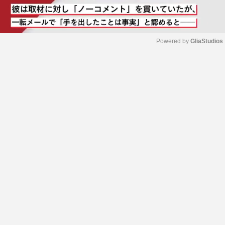
Powered by 
GliaStudios
M
u
t
e