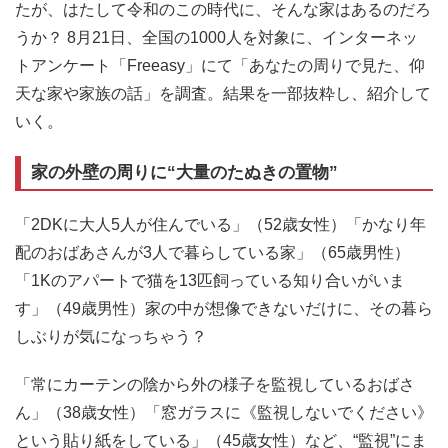
たが、はたして令和のこの時代に、そんな家はあるのだろ
うか？ 8月21日、全国の1000人を対象に、インターネッ
トアンケート「Freeasy」にて「あなたの周りで見た、仰
天な家や家族の話」を調査。結果を一部抜粋し、紹介して
いく。
家の外壁の周りに“大量のたぬきの置物”
「2DKに大人5人が住んでいる」（52歳女性）「かなり年
配のおばあさんが3人で暮らしている家」（65歳男性）
「1Kのアパートで猫を13匹飼っている知り合いがいま
す」（49歳男性）家の中が想像できないだけに、その暮ら
しぶりが気になっちゃう？
「常にカーテンの陰から外の様子を監視しているおばさ
ん」（38歳女性）「窓ガラスに《監視しないでください》
という貼り紙をしている」（45歳女性）など、“監視”にま