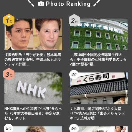
Photo Ranking
滝沢秀明氏「男手が必要」熊本地震
「第108回全国高校野球選手権大
の復興支援を表明、中居正広もボラ
会」甲子園初の女性審判委員のよる
ンティア計画…
2度の“誤審”騒…
NHK職員への性加害で“出禁”食らっ
くら寿司、閉店間際の“ネタ大盛
た〈5年前の番組出演者〉特定が進
り”写真が話題に「出会えたらラッ
むも、ネット…
キー」広報が明…