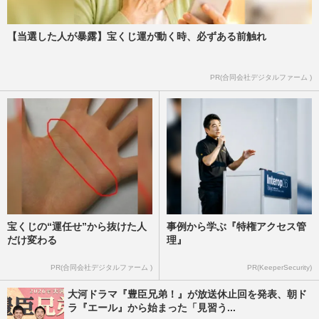
の旧秋元別邸！ 一般公開は？
週刊女性PRIME
2025/12/24
【当選した人が暴露】宝くじ運が動く時、必ずある前触れ
《天皇陛下が投資の宣伝してた…》
PR(合同会社デジタルファーム )
YouTubeで流れる“悪質すぎる”詐欺広告に
宮内庁は「関係省庁と連携し対…
週刊女性PRIME
2025/11/26
宝くじの“運任せ”から抜けた人
事例から学ぶ『特権アクセス管
だけ変わる
理』
PR(合同会社デジタルファーム )
PR(KeeperSecurity)
大河ドラマ『豊臣兄弟！』が放送休止回を発表、朝ド
ラ『エール』から始まった「見習う...