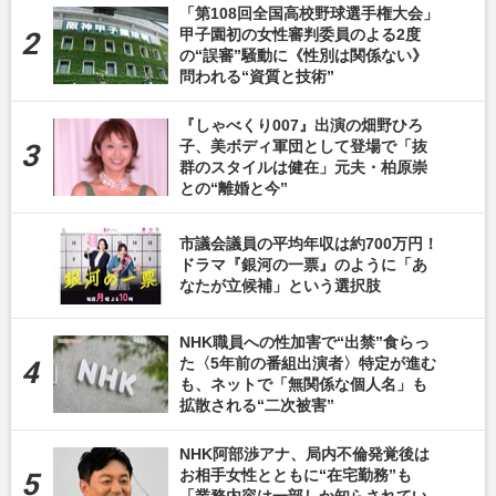
「第108回全国高校野球選手権大会」
甲子園初の女性審判委員のよる2度
の“誤審”騒動に《性別は関係ない》
問われる“資質と技術”
『しゃべくり007』出演の畑野ひろ
子、美ボディ軍団として登場で「抜
群のスタイルは健在」元夫・柏原崇
との“離婚と今”
市議会議員の平均年収は約700万円！
ドラマ『銀河の一票』のように「あ
なたが立候補」という選択肢
NHK職員への性加害で“出禁”食らっ
た〈5年前の番組出演者〉特定が進む
も、ネットで「無関係な個人名」も
拡散される“二次被害”
NHK阿部渉アナ、局内不倫発覚後は
お相手女性とともに“在宅勤務”も
「業務内容は一部しか知らされてい