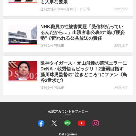
も大事な要素
週刊女性2026年8月18日・25日号
2026/8/7
NHK職員の性被害問題「受信料払ってい
るんだから…」出演者非公表の“逃げ腰姿
勢”で問われる公共放送の責任
週刊女性PRIME
2026/8/7
阪神タイガース・元山飛優の落球エラーに
DeNA・牧秀悟もビックリ！2連覇目指す
藤川球児監督の“泣きどころ”にファン《鳥
谷2世求む》
週刊女性PRIME
2026/8/7
公式アカウントをフォロー
Categories