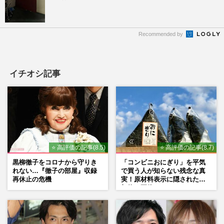
Recommended by
イチオシ記事
⭐ 高評価の記事(8.5)
⭐ 高評価の記事(8.7)
黒柳徹子をコロナから守りき
「コンビニおにぎり」を平気
れない…『徹子の部屋』収録
で買う人が知らない残念な真
再休止の危機
実！原材料表示に隠された添
加物の正体