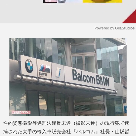
Powered by 
GliaStudios
M
u
t
e
性的姿態撮影等処罰法違反未遂（撮影未遂）の現行犯で逮
捕された大手の輸入車販売会社『バルコム』社長・山坂哲