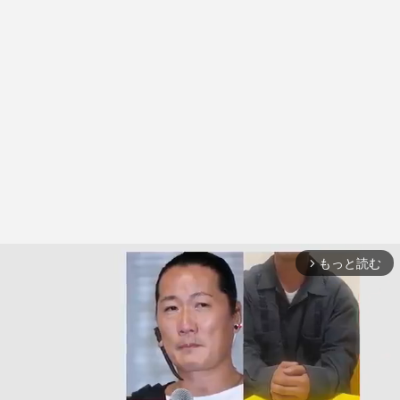
もっと読む
arrow_forward_ios