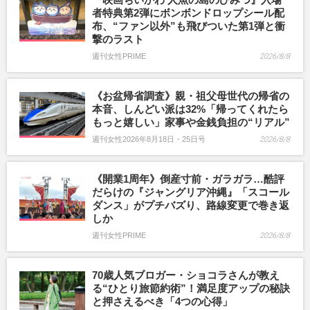
者特典第2弾にボンボンドロップシール配
布、“ファン以外”も飛びついた第1弾と衝
撃のラスト
週刊女性PRIME
2026/8/8
《お盆帰省調査》親・祖父母世代の帰省の
本音、しんどい派は32%「帰ってくれたら
もっと嬉しい」家事や金銭負担の“リアル”
週刊女性2026年8月18日・25日号
2026/8/8
《開業1周年》倒産寸前・ガラガラ…酷評
だらけの『ジャングリア沖縄』「スコール
ダンス」がプチバズり、路線変更で巻き返
しか
週刊女性PRIME
2026/8/8
70歳人気ブロガー・ショコラさんが教え
る“ひとり旅節約術”！満足度アップの秘訣
と押さえるべき「4つの心得」