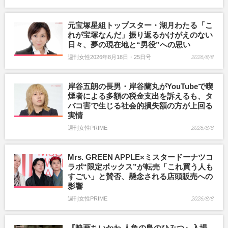
元宝塚星組トップスター・湖月わたる「こ
れが宝塚なんだ」振り返るかけがえのない
日々、夢の現在地と“男役”への思い
週刊女性2026年8月18日・25日号
2026/8/8
岸谷五朗の長男・岸谷蘭丸がYouTubeで喫
煙者による多額の税金支出を訴えるも、タ
バコ害で生じる社会的損失額の方が上回る
実情
週刊女性PRIME
2026/8/8
Mrs. GREEN APPLE×ミスタードーナツコ
ラボ“限定ボックス”が転売「これ買う人も
すごい」と賛否、懸念される店頭販売への
影響
週刊女性PRIME
2026/8/8
『映画ちいかわ 人魚の島のひみつ』入場