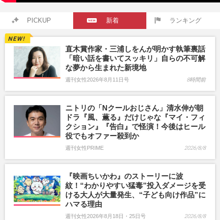
PICKUP
新着
ランキング
直木賞作家・三浦しをんが明かす執筆裏話
「暗い話を書いてスッキリ」自らの不可解
な夢から生まれた新境地
週刊女性2026年8月11日号
8時間前
ニトリの「Nクールおじさん」清水伸が朝
ドラ『風、薫る』だけじゃな『マイ・フィ
クション』『告白』で怪演！今後はヒール
役でもオファー殺到か
週刊女性PRIME
2026/8/8
『映画ちいかわ』のストーリーに波
紋！“わかりやすい猛毒”投入ダメージを受
ける大人が大量発生、“子ども向け作品”に
ハマる理由
週刊女性2026年8月18日・25日号
2026/8/8