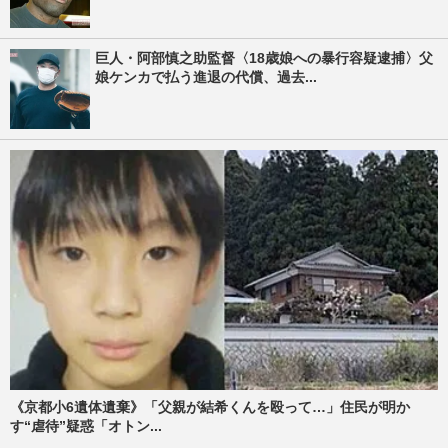
巨人・阿部慎之助監督〈18歳娘への暴行容疑逮捕〉父
娘ケンカで払う進退の代償、過去...
《京都小6遺体遺棄》「父親が結希くんを殴って…」住民が明か
す“虐待”疑惑「オトン...