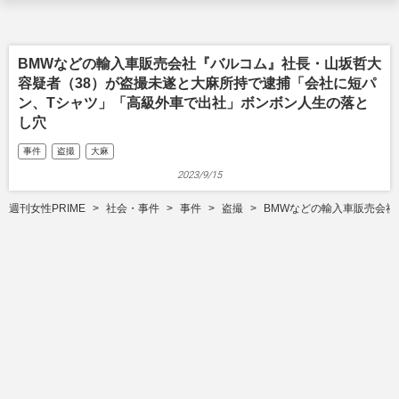
BMWなどの輸入車販売会社『バルコム』社長・山坂哲大
容疑者（38）が盗撮未遂と大麻所持で逮捕「会社に短パ
ン、Tシャツ」「高級外車で出社」ボンボン人生の落と
し穴
事件
盗撮
大麻
2023/9/15
週刊女性PRIME
社会・事件
事件
盗撮
BMWなどの輸入車販売会