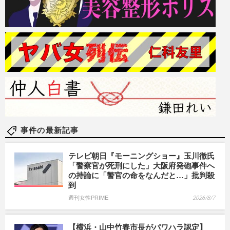
事件の最新記事
テレビ朝日『モーニングショー』玉川徹氏
「警察官が死刑にした」大阪府発砲事件へ
の持論に「警官の命をなんだと…」批判殺
到
週刊女性PRIME
2026/8/7
【横浜・山中竹春市長がパワハラ認定】