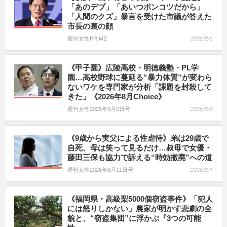
「あのデブ」「あいつポンコツだから」
「人間のクズ」暴言を受けた市議が答えた
市長の裏の顔
週刊女性PRIME
2026/8/6
《甲子園》広陵高校・明徳義塾・PL学
園…高校野球に蔓延る“暴力体質”が変わら
ないワケを専門家が分析「課題を封殺して
きた」《2026年8月Choice》
週刊女性2025年9月2日号
2026/8/5
《9歳から実父による性虐待》弟は29歳で
自死、母は笑って見るだけ…叔母で女優・
藤田三保も協力で訴える“時効撤廃”への道
週刊女性2026年8月11日号
2026/8/1
《福岡県・高級梨5000個窃盗事件》「犯人
には怒りしかない」農家が明かす悲劇の全
貌と、“窃盗集団”に浮かぶ『3つの可能