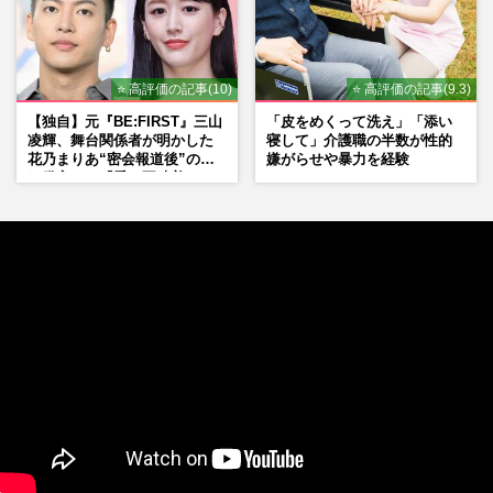
⭐ 高評価の記事(10)
⭐ 高評価の記事(9.3)
【独自】元『BE:FIRST』三山
「皮をめくって洗え」「添い
凌輝、舞台関係者が明かした
寝して」介護職の半数が性的
花乃まりあ“密会報道後”の呆
嫌がらせや暴力を経験
れ発言と、『愛の不時着』の
劇場が答えた共演舞台の行方