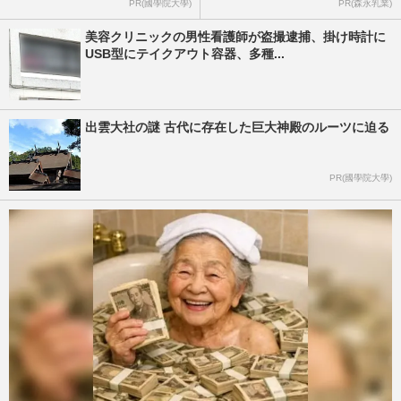
PR(國學院大學)
PR(森永乳業)
美容クリニックの男性看護師が盗撮逮捕、掛け時計に
USB型にテイクアウト容器、多種...
出雲大社の謎 古代に存在した巨大神殿のルーツに迫る
PR(國學院大學)