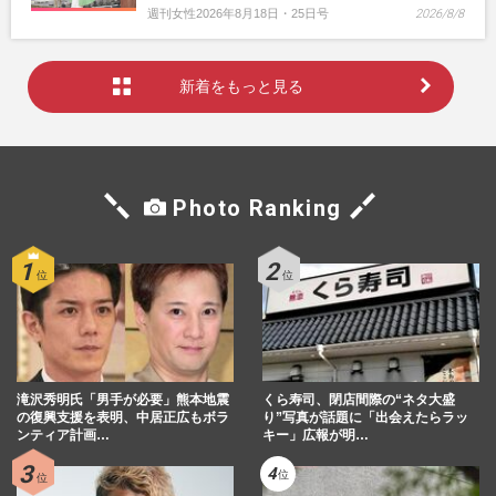
週刊女性2026年8月18日・25日号
2026/8/8
新着をもっと見る
Photo Ranking
滝沢秀明氏「男手が必要」熊本地震
くら寿司、閉店間際の“ネタ大盛
の復興支援を表明、中居正広もボラ
り”写真が話題に「出会えたらラッ
ンティア計画…
キー」広報が明…