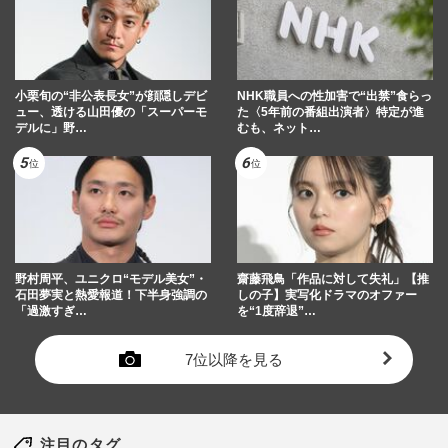
小栗旬の“非公表長女”が顔隠しデビ
NHK職員への性加害で“出禁”食らっ
ュー、透ける山田優の「スーパーモ
た〈5年前の番組出演者〉特定が進
デルに」野…
むも、ネット…
野村周平、ユニクロ“モデル美女”・
齋藤飛鳥「作品に対して失礼」【推
石田夢実と熱愛報道！下半身強調の
しの子】実写化ドラマのオファー
「過激すぎ…
を“1度辞退”…
7位以降を見る
注目のタグ