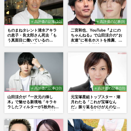
⭐ 高評価の記事(10)
⭐ 高評価の記事(9)
ものまねタレント清水アキラ
二宮和也、YouTube『よにの
の息子・良太郎さん死去「も
ちゃんねる』で山田涼介の“お
う真面目に働いているの
友達”に有名ホストを推薦、歌
で」、2度の逮捕も諦めなかっ
舞伎町に“急接近”でファン
た芸能界“波乱に満ちた37年”
「関わらないで！」
⭐ 高評価の記事(10)
⭐ 高評価の記事(10)
山田涼介が『一次元の挿し
元宝塚星組トップスター・湖
木』で魅せる新境地「キラキ
月わたる「これが宝塚なん
ラしたフィルターが1枚外れて
だ」振り返るかけがえのない
くれたら」アイドル像を封印
日々、夢の現在地と“男役”へ
した覚悟
の思い