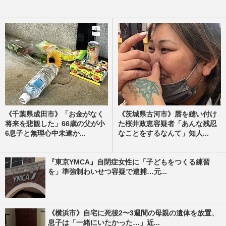
《千葉県成田市》「お金がなく
《茨城県古河市》唇を縫い付け
将来を悲観した」66歳の父が小
た桜井政恵容疑者「あんな残忍
6息子と無理心中未遂か...
なことをするなんて」知人...
『東京YMCA』自閉症女性に「子どもをつくる練習
を」準強制わいせつ容疑で逮捕…元...
《横浜市》自宅に死後2〜3週間の母親の遺体を放置、
息子は「一緒にいたかった…」近...