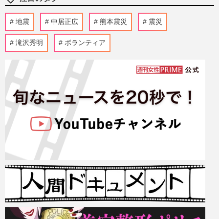
地震
中居正広
熊本震災
震災
滝沢秀明
ボランティア