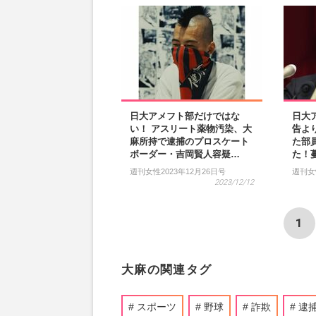
日大アメフト部だけではな
日大
い！ アスリート薬物汚染、大
告よ
麻所持で逮捕のプロスケート
た部
ボーダー・吉岡賢人容疑…
た！
週刊女性2023年12月26日号
週刊女
2023/12/12
1
大麻の関連タグ
スポーツ
野球
詐欺
逮