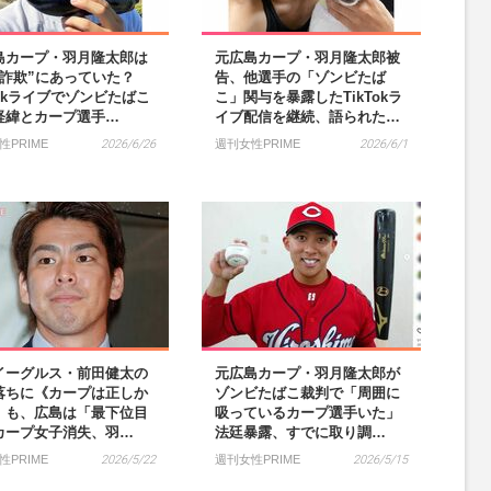
島カープ・羽月隆太郎は
元広島カープ・羽月隆太郎被
“詐欺”にあっていた？
告、他選手の「ゾンビたば
Tokライブでゾンビたばこ
こ」関与を暴露したTikTokラ
経緯とカープ選手…
イブ配信を継続、語られた…
性PRIME
2026/6/26
週刊女性PRIME
2026/6/1
イーグルス・前田健太の
元広島カープ・羽月隆太郎が
落ちに《カープは正しか
ゾンビたばこ裁判で「周囲に
》も、広島は「最下位目
吸っているカープ選手いた」
カープ女子消失、羽…
法廷暴露、すでに取り調…
性PRIME
2026/5/22
週刊女性PRIME
2026/5/15