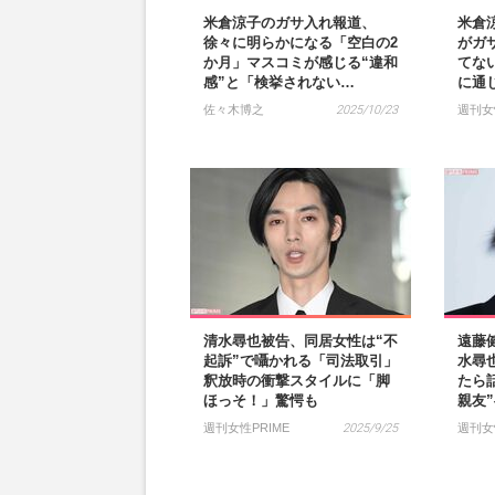
米倉涼子のガサ入れ報道、
米倉
徐々に明らかになる「空白の2
がガ
か月」マスコミが感じる“違和
てな
感”と「検挙されない…
に通
佐々木博之
2025/10/23
週刊女
清水尋也被告、同居女性は“不
遠藤
起訴”で囁かれる「司法取引」
水尋
釈放時の衝撃スタイルに「脚
たら
ほっそ！」驚愕も
親友
週刊女性PRIME
2025/9/25
週刊女