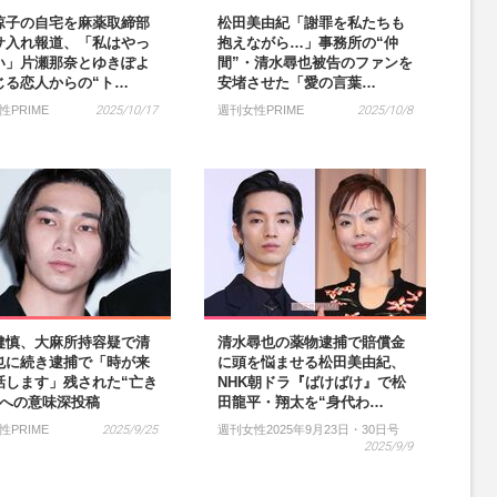
涼子の自宅を麻薬取締部
松田美由紀「謝罪を私たちも
サ入れ報道、「私はやっ
抱えながら…」事務所の“仲
い」片瀬那奈とゆきぽよ
間”・清水尋也被告のファンを
じる恋人からの“ト…
安堵させた「愛の言葉…
性PRIME
2025/10/17
週刊女性PRIME
2025/10/8
健慎、大麻所持容疑で清
清水尋也の薬物逮捕で賠償金
也に続き逮捕で「時が来
に頭を悩ませる松田美由紀、
話します」残された“亡き
NHK朝ドラ『ばけばけ』で松
”への意味深投稿
田龍平・翔太を“身代わ…
性PRIME
2025/9/25
週刊女性2025年9月23日・30日号
2025/9/9