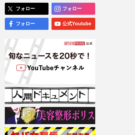
相手との再婚で見せた“幸せ
太り”姿に「昔より幸せそ
フォロー
フォロー
う」「可愛くなった」とフ
ァンほっこり
フォロー
公式Youtube
《歴代“ポンコツ総理”ラン
キング》過去最低支持率の
岸田文雄首相は3位、2位は
就任わずか2か月で女性問
題で退陣、圧倒的1位は
「日本をダメにした」政治
家一家
専門医が厳選した「がんに
勝てる10食材」徹底活用マ
ル秘テクニック、1日10点
満点の“早見シート”簡単管
理で手軽にがん予防
【大阪より強引？】横浜
市、’27年花博に合わせ「市
内全域」路上喫煙禁止方針
も、喫煙所整備は“ノープラ
ン”の現状
Netflix『地面師たち』豊川
悦司がトラブルを乗り越え