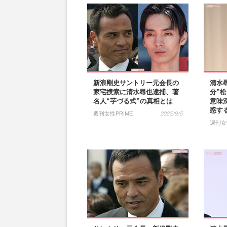
新浪剛史サントリー元会長の
清水
家宅捜索に清水尋也逮捕、著
分”
名人“芋づる式”の真相とは
意味
惑す
週刊女性PRIME
2025/9/5
週刊女