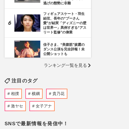
逃げの態勢に非難
フィギュアスケート・羽生
結弦、長年の“プーさん
愛”が結実「ディズニーの壁
は世界一」異例すぎる“アス
リート監修”の偉業
佳子さま、“美腹筋”披露の
ダンス公演を完全詳報！未
公開ショットも
ランキング一覧を見る
《千葉市》路上喫煙「禁止
区域」拡大を発表も喫煙所
の設置は「0」、分煙対策
注目のタグ
の行方を自治体に直撃
茂木敏充外務大臣、メキシ
相撲
横綱
貴乃花
コでのコーヒーブレイク動
画が物議「何やってる
の？」熊本地震・円安の“国
激ヤセ
女子アナ
内状況”で問われるSNSの
TPO
SNSで最新情報を発信中！
元横綱・貴乃花光司の初恋