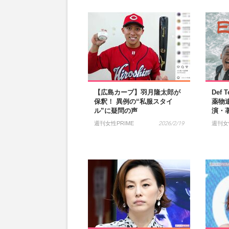
【広島カープ】羽月隆太郎が
Def 
保釈！ 異例の“私服スタイ
薬物
ル”に疑問の声
演・
週刊女性PRIME
2026/2/19
週刊女