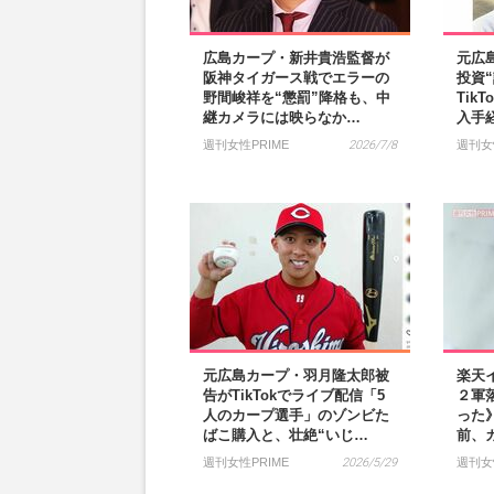
広島カープ・新井貴浩監督が
元広
阪神タイガース戦でエラーの
投資
野間峻祥を“懲罰”降格も、中
Tik
継カメラには映らなか…
入手
週刊女性PRIME
2026/7/8
週刊女
元広島カープ・羽月隆太郎被
楽天
告がTikTokでライブ配信「5
２軍
人のカープ選手」のゾンビた
った
ばこ購入と、壮絶“いじ…
前、
週刊女性PRIME
2026/5/29
週刊女