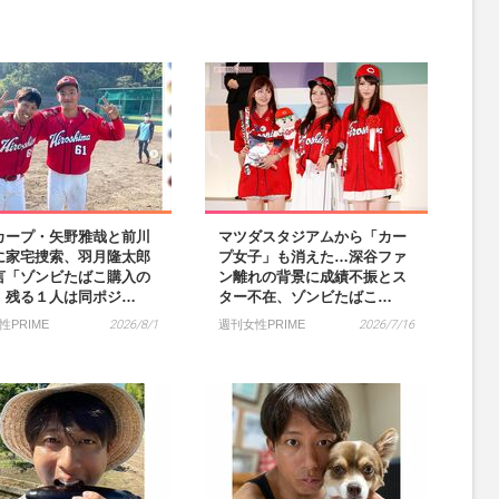
）
カープ・矢野雅哉と前川
マツダスタジアムから「カー
に家宅捜索、羽月隆太郎
プ女子」も消えた…深谷ファ
言「ゾンビたばこ購入の
ン離れの背景に成績不振とス
」残る１人は同ポジ…
ター不在、ゾンビたばこ…
性PRIME
2026/8/1
週刊女性PRIME
2026/7/16