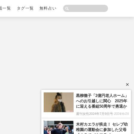
載一覧
タグ一覧
無料占い
×
黒柳徹子「2億円老人ホーム」
へのお引越しに関心 2025年
に迎える番組50周年で勇退か
週刊女性2024年7月9日号
2024/6/25
木村カエラが疾走！ セレブ幼
稚園の運動会に参加した父母