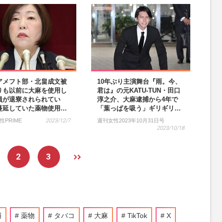
アメフト部・北畠成文被
10年ぶり主演舞台『雨。今、
りも以前に大麻を使用し
君は』の元KATU-TUN・田口
員が退寮されられてい
淳之介、大麻逮捕から4年で
蔓延していた薬物使用…
「葉っぱを吸う」ギリギリ…
性PRIME
2023/12/7
週刊女性2023年10月31日号
2023/10/18
2
3
捕
薬物
タバコ
大麻
TikTok
X