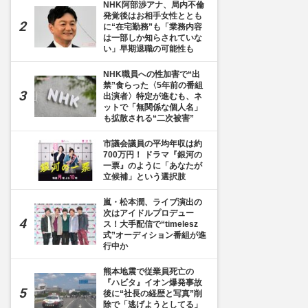
NHK阿部渉アナ、局内不倫
発覚後はお相手女性ととも
に“在宅勤務”も「業務内容
は一部しか知らされていな
い」早期退職の可能性も
NHK職員への性加害で“出
禁”食らった〈5年前の番組
出演者〉特定が進むも、ネ
ットで「無関係な個人名」
も拡散される“二次被害”
市議会議員の平均年収は約
700万円！ ドラマ『銀河の
一票』のように「あなたが
立候補」という選択肢
嵐・松本潤、ライブ演出の
次はアイドルプロデュー
ス！大手配信で“timelesz
式”オーディション番組が進
行中か
熊本地震で従業員死亡の
『ハビタ』イオン爆発事故
後に“社長の経歴と写真”削
除で「逃げようとしてる」