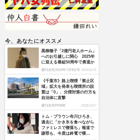
再始動！新作で描くエピソ
ードゼロ『ハリソン山中の
前日譚』
今、あなたにオススメ
黒柳徹子「2億円老人ホーム」
へのお引越しに関心 2025年
に迎える番組50周年で勇退か
週刊女性2024年7月9日号
2024/6/25
《千葉市》路上喫煙「禁止区
域」拡大を発表も喫煙所の設
置は「0」、分煙対策の行方を
自治体に直撃
週刊女性PRIME
2026/5/27
トム・ブラウン布川ひろき、
過去に「かき氷を食べながら
ファミレスで寝落ち」報道で
謝罪も、今度は終電で寝…