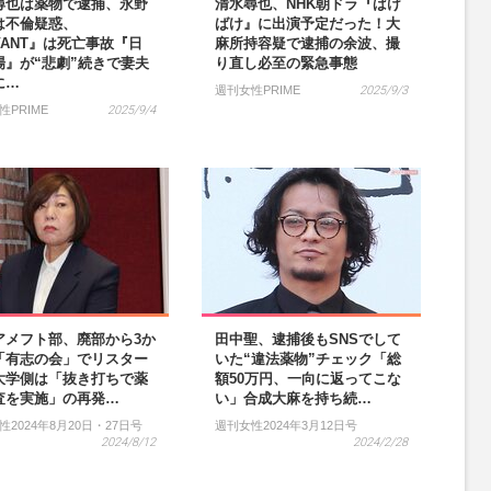
尋也は薬物で逮捕、永野
清水尋也、NHK朝ドラ『ばけ
は不倫疑惑、
ばけ』に出演予定だった！大
VANT』は死亡事故『日
麻所持容疑で逮捕の余波、撮
場』が“悲劇”続きで妻夫
り直し必至の緊急事態
に…
週刊女性PRIME
2025/9/3
性PRIME
2025/9/4
アメフト部、廃部から3か
田中聖、逮捕後もSNSでして
「有志の会」でリスター
いた“違法薬物”チェック「総
大学側は「抜き打ちで薬
額50万円、一向に返ってこな
査を実施」の再発…
い」合成大麻を持ち続…
性2024年8月20日・27日号
週刊女性2024年3月12日号
2024/8/12
2024/2/28