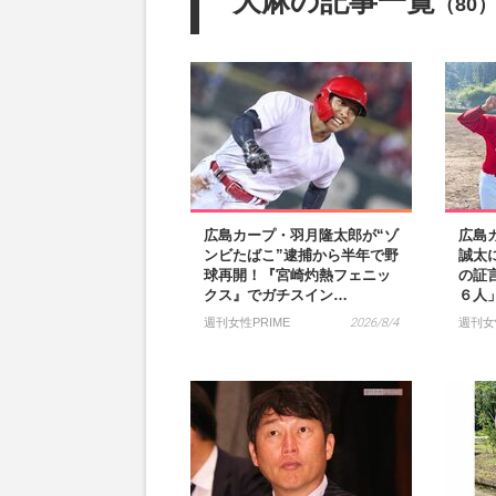
大麻の記事一覧
（80
広島カープ・羽月隆太郎が“ゾ
広島
ンビたばこ”逮捕から半年で野
誠太
球再開！『宮崎灼熱フェニッ
の証
クス』でガチスイン…
６人
週刊女性PRIME
2026/8/4
週刊女