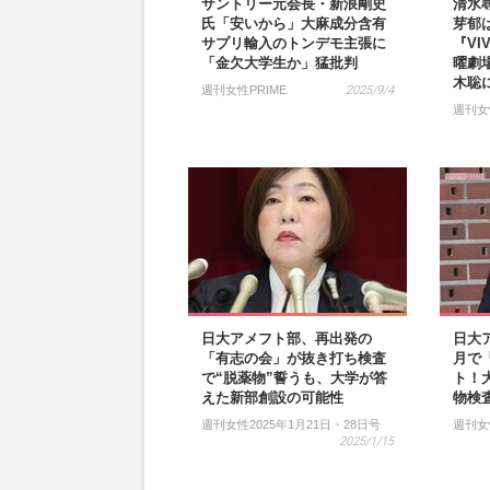
サントリー元会長・新浪剛史
清水
氏「安いから」大麻成分含有
芽郁
サプリ輸入のトンデモ主張に
『VI
「金欠大学生か」猛批判
曜劇
木聡
週刊女性PRIME
2025/9/4
週刊女
日大アメフト部、再出発の
日大
「有志の会」が抜き打ち検査
月で
で“脱薬物”誓うも、大学が答
ト！
えた新部創設の可能性
物検
週刊女性2025年1月21日・28日号
週刊女
2025/1/15