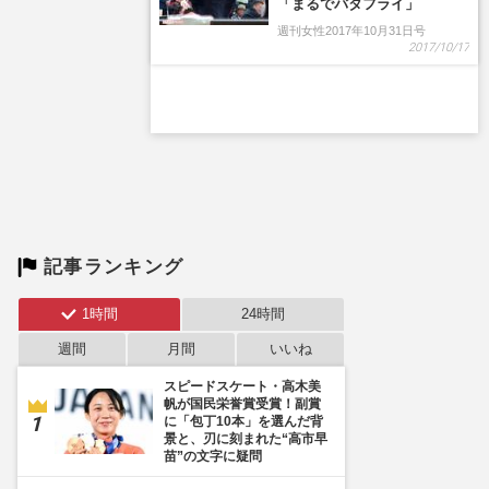
「まるでバタフライ」
週刊女性2017年10月31日号
2017/10/17
記事ランキング
1時間
24時間
週間
月間
いいね
スピードスケート・高木美
帆が国民栄誉賞受賞！副賞
に「包丁10本」を選んだ背
景と、刃に刻まれた“高市早
苗”の文字に疑問