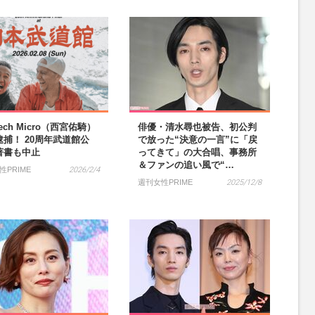
Tech Micro（西宮佑騎）
俳優・清水尋也被告、初公判
逮捕！ 20周年武道館公
で放った“決意の一言”に「戻
著書も中止
ってきて」の大合唱、事務所
＆ファンの追い風で“…
性PRIME
2026/2/4
週刊女性PRIME
2025/12/8