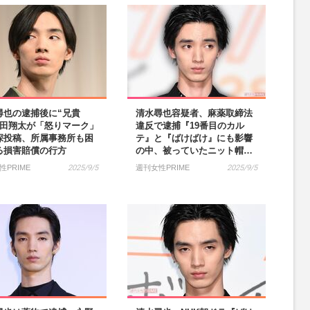
尋也の逮捕後に“兄貴
清水尋也容疑者、麻薬取締法
松田翔太が「怒りマーク」
違反で逮捕『19番目のカル
深投稿、所属事務所も困
テ』と『ばけばけ』にも影響
る損害賠償の行方
の中、被っていたニット帽…
性PRIME
2025/9/5
週刊女性PRIME
2025/9/5