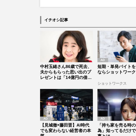
イチオシ記事
中村玉緒さん86歳で死去、
短期・単発バイトを
夫からもらった思い出のプ
ならショットワーク
レゼントは「14億円の借
金」も...
ショットワークス
【見城徹×藤田晋】AI時代
「持ち家を売る時の
でも変わらない経営者の本
為」知ってるだけで
質
事とは