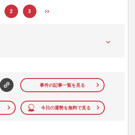
2
3
』は、2015年（平成27年）1月に開設された主婦と生活社が運
性PRIME』編集者が担当する連載陣の執筆記事を配信するほ
された記事から、インターネット利用者層にとって特に関心の
て配信しています！
事件の記事一覧を見る
今日の運勢を無料で見る