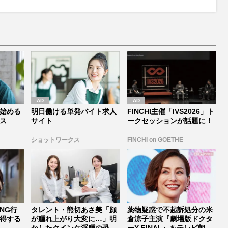
始める
明日働ける単発バイト求人
FINCHI主催「IVS2026」ト
ス
サイト
ークセッションが話題に！
ショットワークス
FINCHI on GOETHE
NG行
タレント・熊切あさ美「顔
薬物疑惑で不起訴処分の米
得する
が腫れ上がり大変に…」明
倉涼子主演『劇場版ドクタ
かしたクインケ浮腫の恐
ーX FINAL』をテレビ朝日