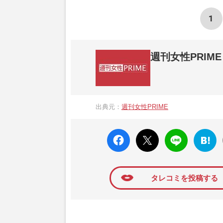
1
週刊女性PRIME
『週刊女性PRIME（シュージョプライム）
営する日本のニュースサイトです。『週刊女
出典元：
週刊女性PRIME
か、女性週刊誌『週刊女性』の誌面に掲載
高い題材の記事を、WEB向けにリライトし
faceboo
X ポス
LINE
はてな
k いい
ト
ブック
ね
マーク
に追加
タレコミを投稿する