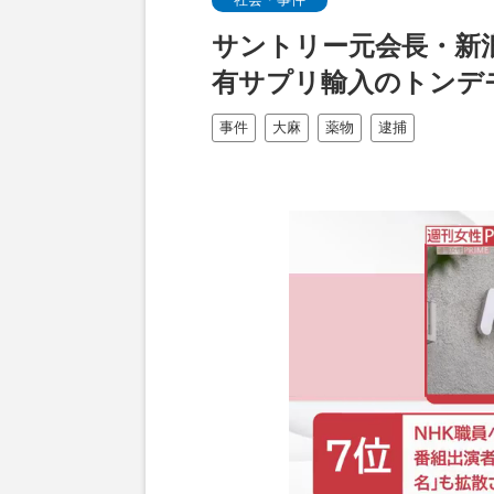
サントリー元会長・新
有サプリ輸入のトンデ
事件
大麻
薬物
逮捕