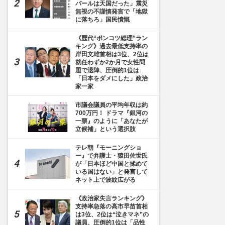
パールは天国だった」震災
無視の不謹慎発言で「地獄
に落ちろ」国民憤慨
《歴代“ポンコツ総理”ラン
キング》過去最低支持率の
岸田文雄首相は3位、2位は
就任わずか2か月で女性問
題で退陣、圧倒的1位は
「日本をダメにした」政治
家一家
市議会議員の平均年収は約
700万円！ ドラマ『銀河の
一票』のように「あなたが
立候補」という選択肢
テレ朝『モーニングショ
ー』で弁護士・猿田佐世氏
が「日本ほど中国と揉めて
いる国はない」と発言して
ネット上で波紋広がる
《政治家失言ランキング》
支持率急落の高市早苗首相
は3位、2位は“泣きマネ”の
議員、圧倒的1位は「品性