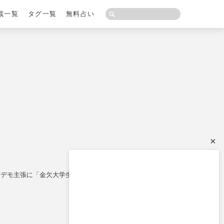
載一覧
タグ一覧
無料占い
×
ンデモ主張に「金欠大学生か」猛批判