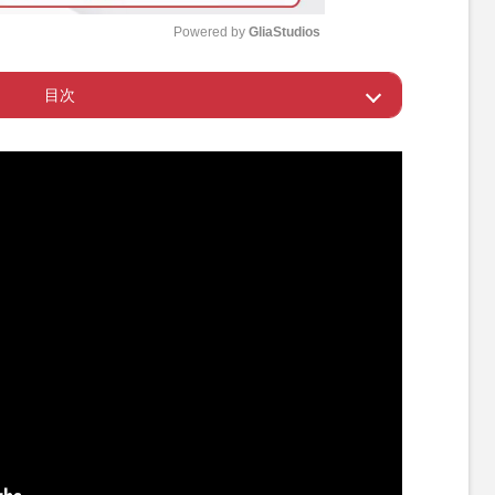
Powered by 
GliaStudios
目次
M
u
プリ輸入を認めた新浪剛史氏
t
e
新浪氏の“主張”