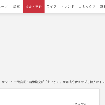
ニーズ
皇室
社会・事件
ライフ
トレンド
コミックス
連
サントリー元会長・新浪剛史氏「安いから」大麻成分含有サプリ輸入のト
2025/9/4