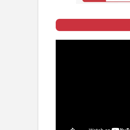
Page 1
ー 大麻成分のサ
Page 2
ー 批判が殺到した