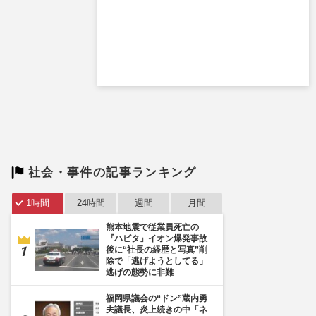
社会・事件の記事ランキング
1時間
24時間
週間
月間
熊本地震で従業員死亡の
『ハビタ』イオン爆発事故
後に“社長の経歴と写真”削
除で「逃げようとしてる」
逃げの態勢に非難
福岡県議会の“ドン”蔵内勇
夫議長、炎上続きの中「ネ