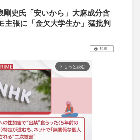
浪剛史氏「安いから」大麻成分含
モ主張に「金欠大学生か」猛批判
印刷
もっと読む
arrow_forward_ios