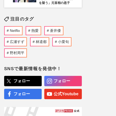
を疑う」元首相の息子
注目のタグ
Netflix
熱愛
蒼井優
広瀬すず
林遣都
小栗旬
野村周平
SNSで最新情報を発信中！
フォロー
フォロー
フォロー
公式Youtube