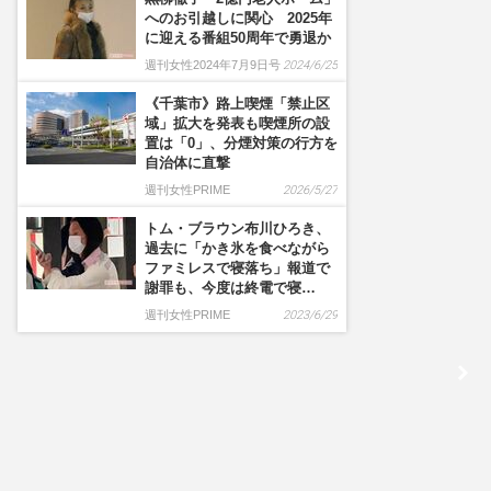
へのお引越しに関心 2025年
に迎える番組50周年で勇退か
週刊女性2024年7月9日号
2024/6/25
《千葉市》路上喫煙「禁止区
域」拡大を発表も喫煙所の設
置は「0」、分煙対策の行方を
自治体に直撃
週刊女性PRIME
2026/5/27
トム・ブラウン布川ひろき、
過去に「かき氷を食べながら
ファミレスで寝落ち」報道で
謝罪も、今度は終電で寝…
週刊女性PRIME
2023/6/29