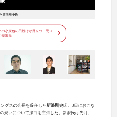
た新浪剛史氏
ケの小麦色の日焼けが目立つ、元ロ
の新浪氏
ィングスの会長を辞任した
新浪剛史
氏。3日におこな
の疑いについて潔白を主張した。新浪氏は先月、