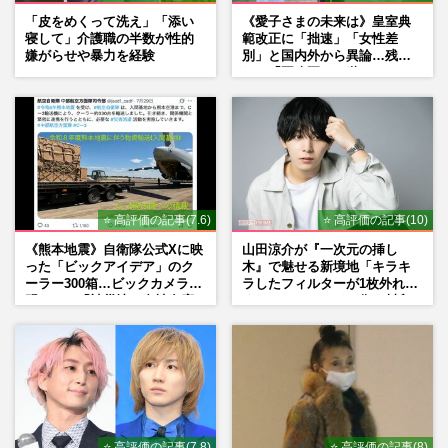
「皮をめくって洗え」「添い
《愛子さまの未来は》皇室典
寝して」介護職の半数が性的
範改正に「拙速」「女性差
嫌がらせや暴力を経験
別」と国内外から異論…残さ
れた「再改正」の道
⭐ 高評価の記事(7.6)
⭐ 高評価の記事(10)
《熊本地震》自衛隊公式Xに映
山田涼介が『一次元の挿し
った「ビックアイデア」のク
木』で魅せる新境地「キラキ
ーラー300箱…ビックカメラが
ラしたフィルターが1枚外れて
明かした「被災地に自社在庫
くれたら」アイドル像を封印
提供」の真相
した覚悟
⭐ 高評価の記事(7.8)
⭐ 高評価の記事(8)