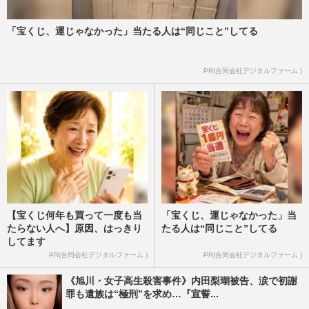
「宝くじ、運じゃなかった」当たる人は“同じこと”してる
PR(合同会社デジタルファーム )
【宝くじ何年も買って一度も当
「宝くじ、運じゃなかった」当
たらない人へ】原因、はっきり
たる人は“同じこと”してる
してます
PR(合同会社デジタルファーム )
PR(合同会社デジタルファーム )
《旭川・女子高生殺害事件》内田梨瑚被告、涙で初謝
罪も遺族は“極刑”を求め…『宣誓...