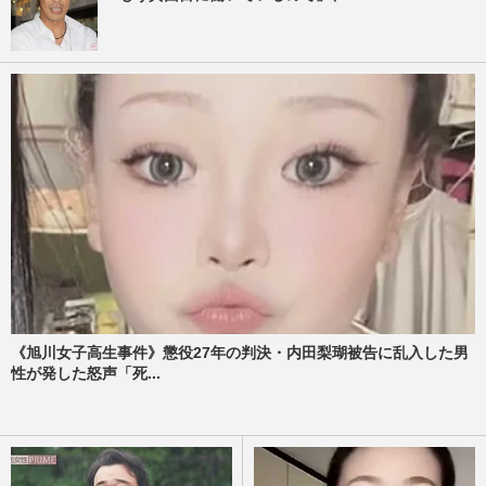
《旭川女子高生事件》懲役27年の判決・内田梨瑚被告に乱入した男
性が発した怒声「死...