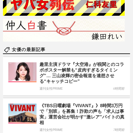
女優の最新記事
趣里主演ドラマ『大空港』が税関とのコラ
ボポスター解禁も“皮肉すぎるタイミン
グ”… 三山凌輝の密会報道を連想させ
る“キャッチコピー”
週刊女性PRIME
6時間前
《TBS日曜劇場『VIVANT』》8時間3万円
で「別班」を募集！詐欺の声も「求人は事
実」運営会社が明かす“激レア”バイトの真
相
週刊女性PRIME
7時間前