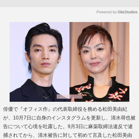
Powered by 
GliaStudios
M
u
t
e
俳優で『オフィス作』の代表取締役を務める松田美由紀
が、10月7日に自身のインスタグラムを更新し、清水尋也被
告について心境を吐露した。9月3日に麻薬取締法違反で逮
捕されてから、清水被告に対して初めて言及した松田美由