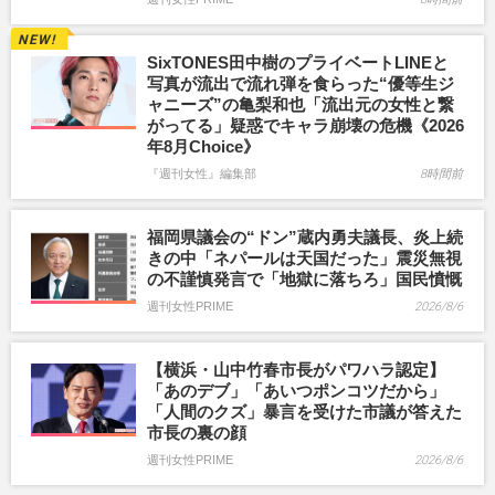
SixTONES田中樹のプライベートLINEと
写真が流出で流れ弾を食らった“優等生ジ
ャニーズ”の亀梨和也「流出元の女性と繋
がってる」疑惑でキャラ崩壊の危機《2026
年8月Choice》
『週刊女性』編集部
8時間前
福岡県議会の“ドン”蔵内勇夫議長、炎上続
きの中「ネパールは天国だった」震災無視
の不謹慎発言で「地獄に落ちろ」国民憤慨
週刊女性PRIME
2026/8/6
【横浜・山中竹春市長がパワハラ認定】
「あのデブ」「あいつポンコツだから」
「人間のクズ」暴言を受けた市議が答えた
市長の裏の顔
週刊女性PRIME
2026/8/6