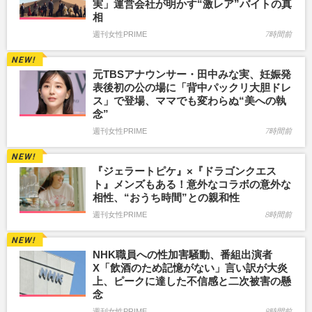
実」運営会社が明かす“激レア”バイトの真
相
週刊女性PRIME
7時間前
元TBSアナウンサー・田中みな実、妊娠発
表後初の公の場に「背中パックリ大胆ドレ
ス」で登場、ママでも変わらぬ“美への執
念”
週刊女性PRIME
7時間前
『ジェラートピケ』×『ドラゴンクエス
ト』メンズもある！意外なコラボの意外な
相性、“おうち時間”との親和性
週刊女性PRIME
8時間前
NHK職員への性加害騒動、番組出演者
X「飲酒のため記憶がない」言い訳が大炎
上、ピークに達した不信感と二次被害の懸
念
週刊女性PRIME
8時間前