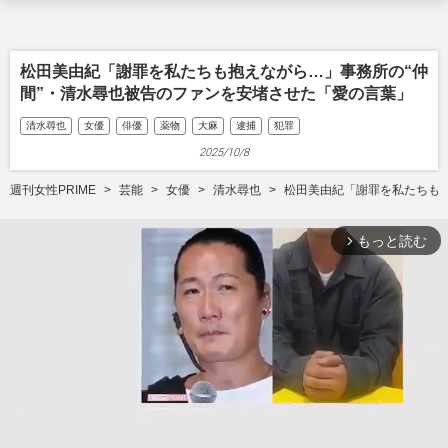
松田美由紀「謝罪を私たちも抱えながら…」事務所の“仲
間”・清水尋也被告のファンを安堵させた「愛の言葉」
清水尋也
女優
俳優
薬物
大麻
逮捕
犯罪
2025/10/8
週刊女性PRIME
芸能
女優
清水尋也
松田美由紀「謝罪を私たちも抱
もっと読む
arrow_forward_ios