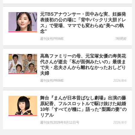
元TBSアナウンサー・田中みな実、妊娠発
表後初の公の場に「背中パックリ大胆ドレ
ス」で登場、ママでも変わらぬ“美への執
念”
週刊女性PRIME
7時間前
高島ファミリーの母、元宝塚女優の寿美花
代さんが逝去「私が面倒みたいの」最後ま
で夫・忠夫さんから離れなかったおしどり
夫婦
週刊女性PRIME
2026/8/6
舞台『まんが日本昔ばなし劇場』出演の藤
原紀香、フルスロットルで駆け抜けた結婚
10年「すべてが糧に」語った“梨園の妻”の
リアル
週刊女性2026年8月11日号
2026/8/5