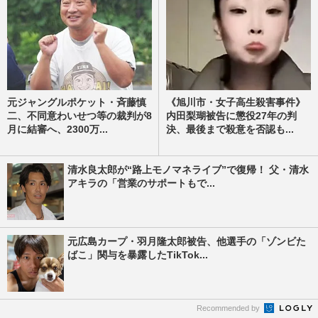
元ジャングルポケット・斉藤慎
《旭川市・女子高生殺害事件》
二、不同意わいせつ等の裁判が8
内田梨瑚被告に懲役27年の判
月に結審へ、2300万...
決、最後まで殺意を否認も...
清水良太郎が“路上モノマネライブ”で復帰！ 父・清水
アキラの「営業のサポートもで...
元広島カープ・羽月隆太郎被告、他選手の「ゾンビた
ばこ」関与を暴露したTikTok...
Recommended by