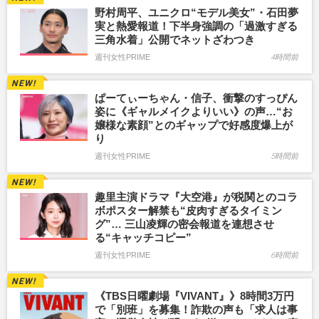
野村周平、ユニクロ“モデル美女”・石田夢
実と熱愛報道！下半身強調の「過激すぎる
三角水着」公開でネットざわつき
週刊女性PRIME
4時間前
ぱーてぃーちゃん・信子、衝撃のすっぴん
姿に《ギャルメイクよりいい》の声…“お
嬢様な素顔”とのギャップで好感度爆上が
り
週刊女性PRIME
5時間前
趣里主演ドラマ『大空港』が税関とのコラ
ボポスター解禁も“皮肉すぎるタイミン
グ”… 三山凌輝の密会報道を連想させ
る“キャッチコピー”
週刊女性PRIME
6時間前
《TBS日曜劇場『VIVANT』》8時間3万円
で「別班」を募集！詐欺の声も「求人は事