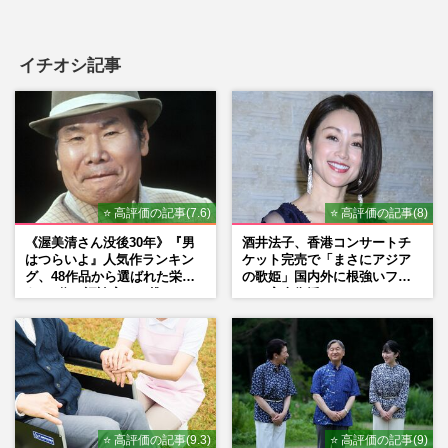
イチオシ記事
⭐ 高評価の記事(7.6)
⭐ 高評価の記事(8)
《渥美清さん没後30年》『男
酒井法子、香港コンサートチ
はつらいよ』人気作ランキン
ケット完売で「まさにアジア
グ、48作品から選ばれた栄え
の歌姫」国内外に根強いファ
ある1位と評論家イチ推し
ンで完全復活か
の“神作”は
⭐ 高評価の記事(9.3)
⭐ 高評価の記事(9)