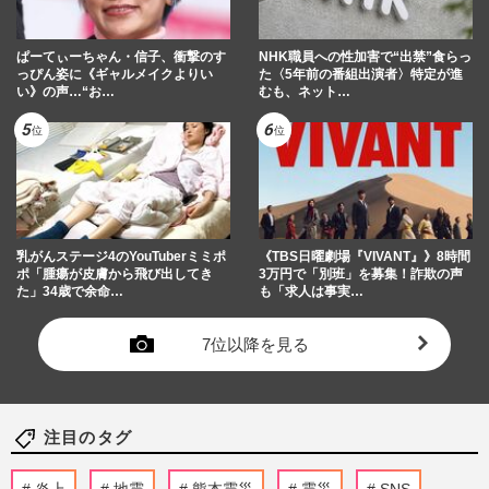
ぱーてぃーちゃん・信子、衝撃のす
NHK職員への性加害で“出禁”食らっ
っぴん姿に《ギャルメイクよりい
た〈5年前の番組出演者〉特定が進
い》の声…“お…
むも、ネット…
乳がんステージ4のYouTuberミミポ
《TBS日曜劇場『VIVANT』》8時間
ポ「腫瘍が皮膚から飛び出してき
3万円で「別班」を募集！詐欺の声
た」34歳で余命…
も「求人は事実…
7位以降を見る
注目のタグ