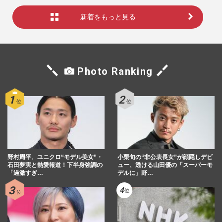
新着をもっと見る
Photo Ranking
野村周平、ユニクロ“モデル美女”・
小栗旬の“非公表長女”が顔隠しデビ
石田夢実と熱愛報道！下半身強調の
ュー、透ける山田優の「スーパーモ
「過激すぎ…
デルに」野…