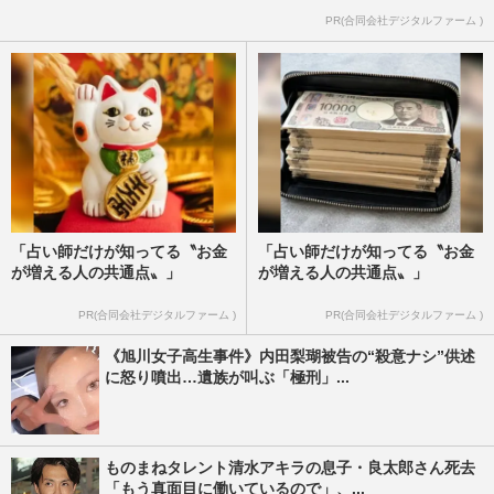
PR(合同会社デジタルファーム )
「占い師だけが知ってる〝お金
「占い師だけが知ってる〝お金
が増える人の共通点〟」
が増える人の共通点〟」
PR(合同会社デジタルファーム )
PR(合同会社デジタルファーム )
《旭川女子高生事件》内田梨瑚被告の“殺意ナシ”供述
に怒り噴出…遺族が叫ぶ「極刑」...
ものまねタレント清水アキラの息子・良太郎さん死去
「もう真面目に働いているので」、...