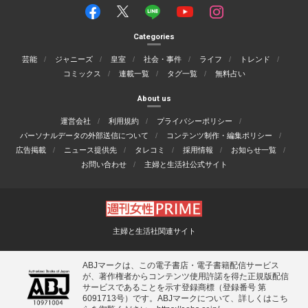
Categories
芸能
ジャニーズ
皇室
社会・事件
ライフ
トレンド
コミックス
連載一覧
タグ一覧
無料占い
About us
運営会社
利用規約
プライバシーポリシー
パーソナルデータの外部送信について
コンテンツ制作・編集ポリシー
広告掲載
ニュース提供先
タレコミ
採用情報
お知らせ一覧
お問い合わせ
主婦と生活社公式サイト
主婦と生活社関連サイト
ABJマークは、この電子書店・電子書籍配信サービス
が、著作権者からコンテンツ使用許諾を得た正規版配信
サービスであることを示す登録商標（登録番号 第
6091713号）です。ABJマークについて、詳しくはこち