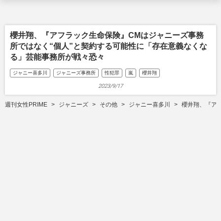
櫻井翔、『アフラック生命保険』CMはジャニーズ事務
所ではなく“個人”と契約する可能性に「存在意義なくな
る」芸能事務所が戦々恐々
ジャニー喜多川
ジャニーズ事務所
性犯罪
嵐
櫻井翔
2023/9/17
週刊女性PRIME
ジャニーズ
その他
ジャニー喜多川
櫻井翔、『ア