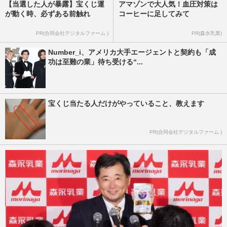
【当選した人が暴露】宝くじ運
アマゾンで大人気！血圧対策は
が動く時、必ずある前触れ
コーヒーに足してみて
PR(合同会社デジタルファーム )
PR(森永乳業)
Number_i、アメリカ大手エージェントと契約も「成
功は至難の業」待ち受ける“...
宝くじ当たる人だけがやっていること、教えます
PR(合同会社デジタルファーム )