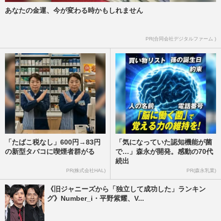
あなたの金運、今が変わる時かもしれません
PR(合同会社デジタルファーム )
「たばこ税なし」600円→83円
「気になっていた認知機能が菌
の新型タバコに喫煙者群がる
で…」森永が開発。感動の70代
続出
PR(株式会社HAL)
PR(森永乳業)
《旧ジャニーズから「独立して成功した」ランキン
グ》Number_i・平野紫耀、V...