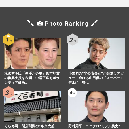
Photo Ranking
滝沢秀明氏「男手が必要」熊本地震
小栗旬の“非公表長女”が顔隠しデビ
の復興支援を表明、中居正広もボラ
ュー、透ける山田優の「スーパーモ
ンティア計画…
デルに」野…
くら寿司、閉店間際の“ネタ大盛
野村周平、ユニクロ“モデル美女”・