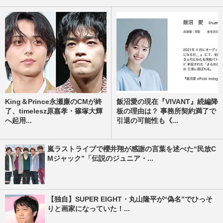
King＆Prince永瀬廉のCMが終
飯沼愛の現在『VIVANT』続編降
了、timelesz原嘉孝・篠塚大輝
板の理由は？ 事務所契約満了で
へ起用...
引退の可能性も《...
嵐ラストライブで櫻井翔が感謝の言葉を述べた“民放C
Mジャック”「伝説のジュニア・...
【独自】SUPER EIGHT・丸山隆平が“偽名”でひっそ
りと画家になっていた！...