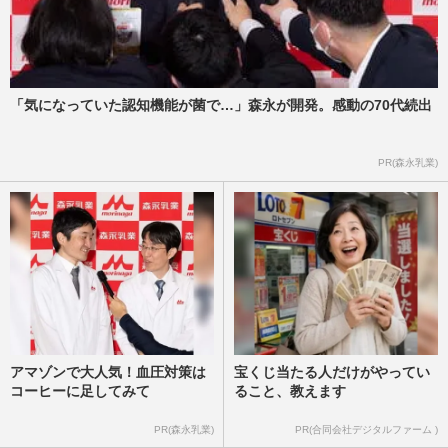
「気になっていた認知機能が菌で…」森永が開発。感動の70代続出
PR(森永乳業)
アマゾンで大人気！血圧対策は
宝くじ当たる人だけがやってい
コーヒーに足してみて
ること、教えます
PR(森永乳業)
PR(合同会社デジタルファーム )