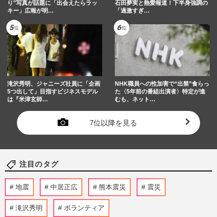
り”写真が話題に「出会えたらラッ
石田夢実と熱愛報道！下半身強調の
キー」広報が明…
「過激すぎ…
滝沢秀明、ジャニーズ社員に「企画
NHK職員への性加害で“出禁”食らっ
5つ出して」目指すビジネスモデル
た〈5年前の番組出演者〉特定が進
は『米津玄師…
むも、ネット…
7位以降を見る
注目のタグ
地震
中居正広
熊本震災
震災
滝沢秀明
ボランティア