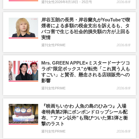
週刊女性2026年8月18日・25日号
2026/8/8
岸谷五朗の長男・岸谷蘭丸がYouTubeで喫
煙者による多額の税金支出を訴えるも、タ
バコ害で生じる社会的損失額の方が上回る
実情
週刊女性PRIME
2026/8/8
Mrs. GREEN APPLE×ミスタードーナツコ
ラボ“限定ボックス”が転売「これ買う人も
すごい」と賛否、懸念される店頭販売への
影響
週刊女性PRIME
2026/8/8
『映画ちいかわ 人魚の島のひみつ』入場
者特典第2弾にボンボンドロップシール配
布、“ファン以外”も飛びついた第1弾と衝
撃のラスト
週刊女性PRIME
2026/8/8