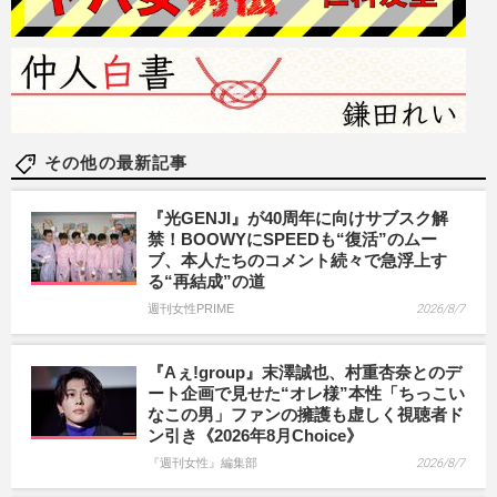
その他の最新記事
『光GENJI』が40周年に向けサブスク解
禁！BOOWYにSPEEDも“復活”のムー
ブ、本人たちのコメント続々で急浮上す
る“再結成”の道
週刊女性PRIME
2026/8/7
『Aぇ!group』末澤誠也、村重杏奈とのデ
ート企画で見せた“オレ様”本性「ちっこい
なこの男」ファンの擁護も虚しく視聴者ド
ン引き《2026年8月Choice》
『週刊女性』編集部
2026/8/7