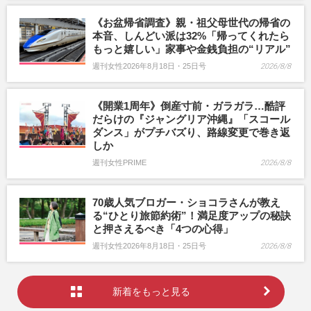
《お盆帰省調査》親・祖父母世代の帰省の
本音、しんどい派は32%「帰ってくれたら
もっと嬉しい」家事や金銭負担の“リアル”
週刊女性2026年8月18日・25日号
2026/8/8
《開業1周年》倒産寸前・ガラガラ…酷評
だらけの『ジャングリア沖縄』「スコール
ダンス」がプチバズり、路線変更で巻き返
しか
週刊女性PRIME
2026/8/8
70歳人気ブロガー・ショコラさんが教え
る“ひとり旅節約術”！満足度アップの秘訣
と押さえるべき「4つの心得」
週刊女性2026年8月18日・25日号
2026/8/8
新着をもっと見る