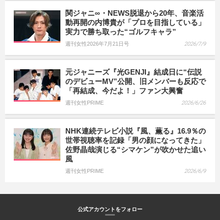
関ジャニ∞・NEWS脱退から20年、音楽活
動再開の内博貴が「プロを目指している」
実力で勝ち取った“ゴルフキャラ”
週刊女性2026年7月21日号
2026/7/9
元ジャニーズ『光GENJI』結成日に“伝説
のデビューMV”公開、旧メンバーも反応で
「再結成、今だよ！」ファン大興奮
週刊女性PRIME
2026/6/26
NHK連続テレビ小説『風、薫る』16.9％の
世帯視聴率を記録「男の顔になってきた」
佐野晶哉演じる“シマケン”が吹かせた追い
風
週刊女性PRIME
2026/6/9
公式アカウントをフォロー