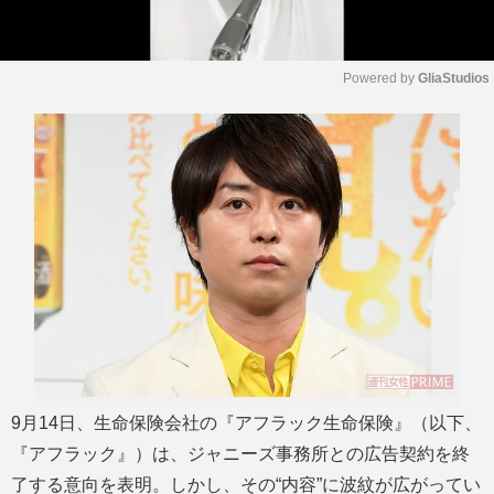
Powered by 
GliaStudios
M
u
t
e
9月14日、生命保険会社の『アフラック生命保険』（以下、
『アフラック』）は、ジャニーズ事務所との広告契約を終
了する意向を表明。しかし、その“内容”に波紋が広がってい