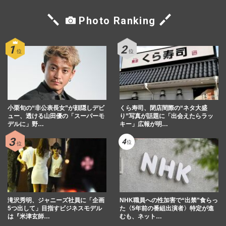
Photo Ranking
小栗旬の“非公表長女”が顔隠しデビ
くら寿司、閉店間際の“ネタ大盛
ュー、透ける山田優の「スーパーモ
り”写真が話題に「出会えたらラッ
デルに」野…
キー」広報が明…
滝沢秀明、ジャニーズ社員に「企画
NHK職員への性加害で“出禁”食らっ
5つ出して」目指すビジネスモデル
た〈5年前の番組出演者〉特定が進
は『米津玄師…
むも、ネット…