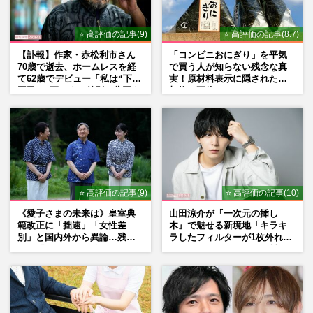
⭐ 高評価の記事(9)
⭐ 高評価の記事(8.7)
【訃報】作家・赤松利市さん
「コンビニおにぎり」を平気
70歳で逝去、ホームレスを経
で買う人が知らない残念な真
て62歳でデビュー「私は“下級
実！原材料表示に隠された添
国民”。死ぬまで差別と貧困を
加物の正体
書き続けます」壮絶人生
⭐ 高評価の記事(9)
⭐ 高評価の記事(10)
《愛子さまの未来は》皇室典
山田涼介が『一次元の挿し
範改正に「拙速」「女性差
木』で魅せる新境地「キラキ
別」と国内外から異論…残さ
ラしたフィルターが1枚外れて
れた「再改正」の道
くれたら」アイドル像を封印
した覚悟