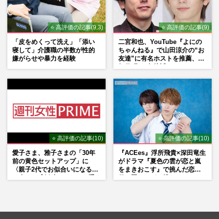
⭐ 高評価の記事(9.3)
⭐ 高評価の記事(9)
「皮をめくって洗え」「添い
二宮和也、YouTube『よにの
寝して」介護職の半数が性的
ちゃんねる』で山田涼介の“お
嫌がらせや暴力を経験
友達”に有名ホストを推薦、歌
舞伎町に“急接近”でファン
「関わらないで！」
⭐ 高評価の記事(10)
⭐ 高評価の記事(10)
愛子さま、雅子さまの「30年
『ACEes』浮所飛貴×深田竜生
前の黄色セットアップ」に
がドラマ『夏色の雲が恋と嵐
〈親子2代でお似合いになる〉
をまきおこす』で挑んだ恋人
の声、ご成婚時のドレスも手
役、照れながら挑んだキュン
がけた森英恵さんとの絆
シーン秘話