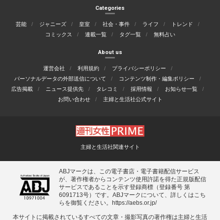
Categories
芸能
ジャニーズ
皇室
社会・事件
ライフ
トレンド
コミックス
連載一覧
タグ一覧
無料占い
About us
運営会社
利用規約
プライバシーポリシー
パーソナルデータの外部送信について
コンテンツ制作・編集ポリシー
広告掲載
ニュース提供先
タレコミ
採用情報
お知らせ一覧
お問い合わせ
主婦と生活社公式サイト
主婦と生活社関連サイト
ABJマークは、この電子書店・電子書籍配信サービス
が、著作権者からコンテンツ使用許諾を得た正規版配信
サービスであることを示す登録商標（登録番号 第
6091713号）です。ABJマークについて、詳しくはこち
らを御覧ください。
https://aebs.or.jp/
本サイトに掲載されているすべての⽂章・撮影写真の著作権は主婦と⽣活