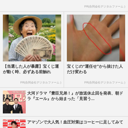
岩手県公式サイトの価値観が古すぎる「婚
PR(合同会社デジタルファーム )
活スキルアップ」に批判殺到、担当者に聞
いたページを削除した理由
週刊女性PRIME
2025/10/30
【当選した人が暴露】宝くじ運
宝くじの“運任せ”から抜けた人
が動く時、必ずある前触れ
だけ変わる
PR(合同会社デジタルファーム )
PR(合同会社デジタルファーム )
大河ドラマ『豊臣兄弟！』が放送休止回を発表、朝ド
ラ『エール』から始まった「見習う...
アマゾンで大人気！血圧対策はコーヒーに足してみて