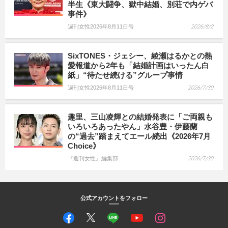
半生《東大闘争、獄中結婚、別荘で内ゲバ
事件》
週刊女性2026年8月11日号
2026/8/2
SixTONES・ジェシー、綾瀬はるかとの熱
愛報道から2年も「結婚計画はいったん白
紙」“待たせ続ける”グループ事情
週刊女性2026年8月11日号
2026/7/30
趣里、三山凌輝との結婚発表に「ご両親も
いろいろあったやん」水谷豊・伊藤蘭
の“過去”踏まえてエール続出《2026年7月
Choice》
『週刊女性』編集部
2026/7/30
公式アカウントをフォロー