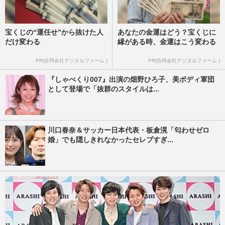
宝くじの“運任せ”から抜けた人
あなたの金運はどう？宝くじに
だけ変わる
縁がある時、金運はこう変わる
PR(合同会社デジタルファーム )
PR(合同会社デジタルファーム )
『しゃべくり007』出演の畑野ひろ子、美ボディ軍団
として登場で「抜群のスタイルは...
川口春奈＆サッカー日本代表・板倉滉「匂わせゼロ
婚」でも隠しきれなかったセレブすぎ...