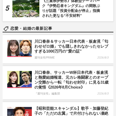
《三重県伊勢市》体験型テーマパー
ク『伊勢忍者キングダム』の閑散ぶ
りが話題「投資分配金が停止」指摘
された更なる“不安材料”
恋愛・結婚の最新記事
川口春奈＆サッカー日本代表・板倉滉「匂
わせゼロ婚」でも隠しきれなかったセレブ
すぎる1000万円の“愛の証”
週刊女性PRIME
2026/8/3
川口春奈、サッカーW杯日本代表・板倉滉
と熱愛結婚報道、元カレ格闘家とのオープ
ン交際から一転「匂わせ封印」に見る31歳
の覚悟《2026年8月Choice》
『週刊女性』編集部
2026/8/3
【昭和芸能スキャンダル】歌手・加藤登紀
子の「ただの左翼」で片付けられない凄絶