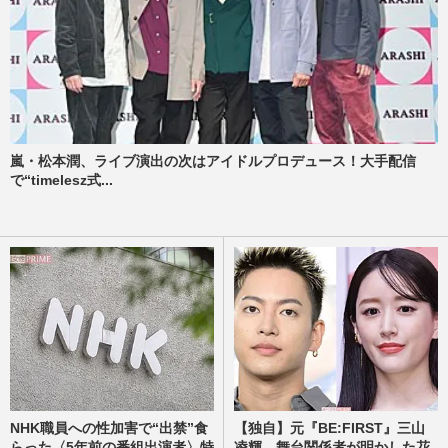
嵐・松本潤、ライブ演出の次はアイドルプロデュース！大手配信
で“timelesz式...
NHK職員への性加害で“出禁”食
【独自】元『BE:FIRST』三山
らった〈5年前の番組出演者〉特
凌輝、舞台関係者が明かした花