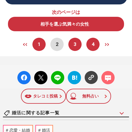
次のページは
相手を選ぶ気満々の女性
1
2
3
4
facebo
X ポス
LINE
はてな
コメン
ok い
ト
ブック
ト
いね
マーク
に追加
タレコミ投稿
無料占い
婚活に関する記事一覧
《リアル実体験レポ》親が直面した『代理
恋愛・結婚
婚活