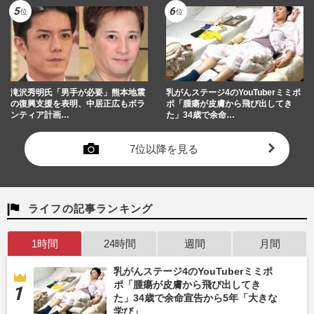
滝沢秀明氏「男手が必要」熊本地震
乳がんステージ4のYouTuberミミポ
の復興支援を表明、中居正広もボラ
ポ「腫瘍が皮膚から飛び出してき
ンティア計画…
た」34歳で余命…
7位以降を見る
ライフの記事ランキング
1時間
24時間
週間
月間
乳がんステージ4のYouTuberミミポ
ポ「腫瘍が皮膚から飛び出してき
た」34歳で余命宣告から5年「大きな
学び」