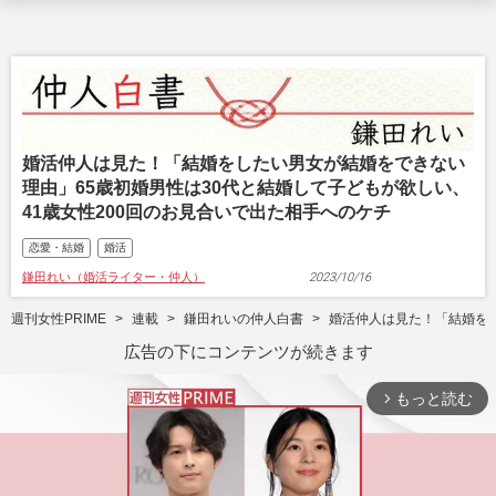
婚活仲人は見た！「結婚をしたい男女が結婚をできない
理由」65歳初婚男性は30代と結婚して子どもが欲しい、
41歳女性200回のお見合いで出た相手へのケチ
恋愛・結婚
婚活
鎌田れい（婚活ライター・仲人）
2023/10/16
週刊女性PRIME
連載
鎌田れいの仲人白書
婚活仲人は見た！「結婚をし
広告の下にコンテンツが続きます
もっと読む
arrow_forward_ios