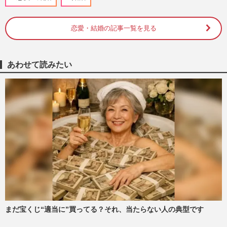
婚活』の衝撃リアルレポ「スタートライン
にすら立てない」成婚を阻…
週刊女性2026年6月9日・16日号
2026/6/6
恋愛・結婚の記事一覧を見る
『西武園ゆうえんち』苦戦の中「男女4000
人」参加の“貸切り大合コン”開催で再注
あわせて読みたい
目、結婚カップルも続出
週刊女性PRIME
2026/5/6
「独身だと信じていたのに…」卑劣な手口
を被害者が語る『独身偽装』甘言に隠され
たその実情
週刊女性2026年3月3日・10日号
2026/3/1
ソフトバンクホークス日本一の祝勝会リポ
ーターを務めたダレノガレ明美に「婚活に
来たんか」「最悪のリポー…
週刊女性PRIME
2025/10/31
まだ宝くじ“適当に”買ってる？それ、当たらない人の典型です