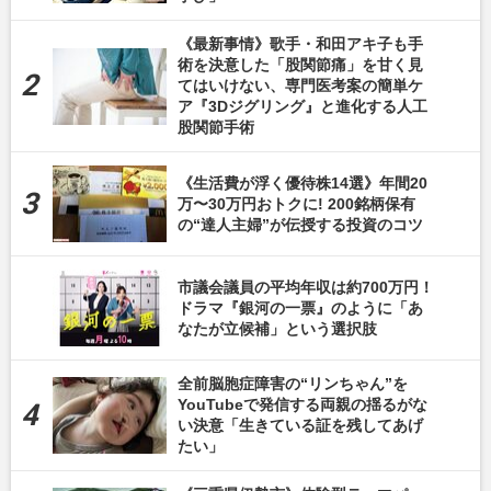
《最新事情》歌手・和田アキ子も手
術を決意した「股関節痛」を甘く見
てはいけない、専門医考案の簡単ケ
ア『3Dジグリング』と進化する人工
股関節手術
《生活費が浮く優待株14選》年間20
万〜30万円おトクに! 200銘柄保有
の“達人主婦”が伝授する投資のコツ
市議会議員の平均年収は約700万円！
ドラマ『銀河の一票』のように「あ
なたが立候補」という選択肢
全前脳胞症障害の“リンちゃん”を
YouTubeで発信する両親の揺るがな
い決意「生きている証を残してあげ
たい」