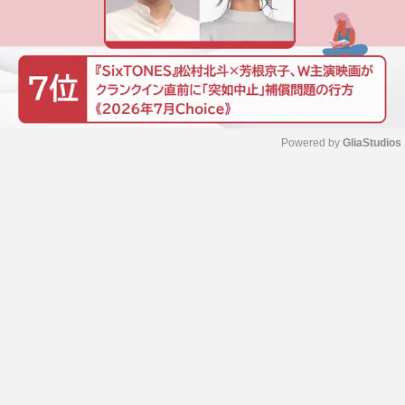
Powered by 
GliaStudios
M
u
t
e