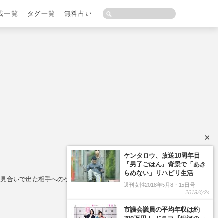
載一覧
タグ一覧
無料占い
×
ケンタロウ、放送10周年目
『男子ごはん』背景で「あき
らめない」リハビリ生活
お見合いで出た相手へのケチ
週刊女性2018年5月8・15日号
2018/4/24
市議会議員の平均年収は約