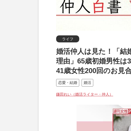
ライフ
婚活仲人は見た！「結
理由」65歳初婚男性は
41歳女性200回のお
恋愛・結婚
婚活
鎌田れい（婚活ライター・仲人）