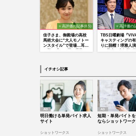
⭐ 高評価の記事(8.5)
⭐ 高評価の記
佳子さま、御殿場の高校
TBS日曜劇場『VIV
馬術大会に“大人モノトー
キャスティングの有
ンスタイル”で登場…耳元
りに脱帽！堺雅人演
を彩る「3300円の藍染イ
る“乃木の青年期”
ヤリング」は即品薄に
そっくり説根強い
Mr.Children桜井
ンドマン長男・櫻井
イチオシ記事
だった
明日働ける単発バイト求人
短期・単発バイトを
サイト
ならショットワーク
ショットワークス
ショットワークス