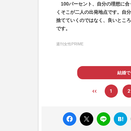
100パーセント、自分の理想に
くそこが二人の出発地点です。自分
捨てていくのではなく、良いところ
です。
週刊女性PRIME
結婚で
1
2
faceboo
X ポス
LINE
はてな
k いい
ト
ブック
ね
マーク
に追加