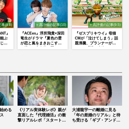
事(9.8)
⭐ 高評価の記事(10)
⭐ 高評価の記事(9.5)
ANT』
『ACEes』浮所飛貴×深田
『ゼスプリキウイ』母猫
能ぶ
竜生がドラマ『夏色の雲
CMが「泣けてしまう」話
じ
が恋と嵐をまきおこす』
題沸騰、プランナーが明
役は、
で挑んだ恋人役、照れな
かした「親に連絡したく
がら挑んだキュンシーン
なる」制作秘話
和寿のバ
秘話
海音
始める
《リアル実体験レポ》親が
大浦龍宇一の離婚に見る
ス
直面した『代理婚活』の衝
「年の差婚のリアル」と待
撃リアルレポ「スタートラ
ち受ける「ギブ・アンド・
インにす...
テイク」の...