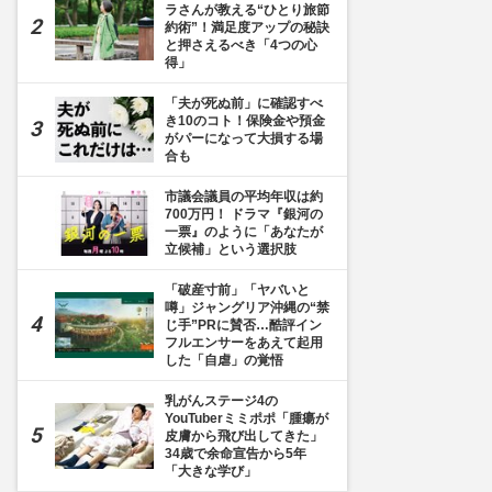
ラさんが教える“ひとり旅節
約術”！満足度アップの秘訣
と押さえるべき「4つの心
得」
「夫が死ぬ前」に確認すべ
き10のコト！保険金や預金
がパーになって大損する場
合も
市議会議員の平均年収は約
700万円！ ドラマ『銀河の
一票』のように「あなたが
立候補」という選択肢
「破産寸前」「ヤバいと
噂」ジャングリア沖縄の“禁
じ手”PRに賛否…酷評イン
フルエンサーをあえて起用
した「自虐」の覚悟
乳がんステージ4の
YouTuberミミポポ「腫瘍が
皮膚から飛び出してきた」
34歳で余命宣告から5年
「大きな学び」