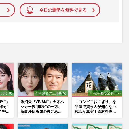
今日の運勢を無料で見る
事(10)
⭐ 高評価の記事(8.5)
⭐ 高評価の記事(8.7)
RST』
飯沼愛『VIVANT』天才ハ
「コンビニおにぎり」を
者が
ッカー役“降板”の一方、
平気で買う人が知らない
“密会
新事務所所属の裏にあっ
残念な真実！原材料表示
と、
た堺雅人マネージャーの
に隠された添加物の正体
場が
「後押し」
方