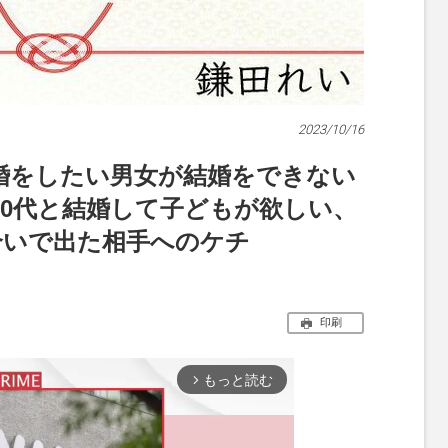
2023/10/16
婚をしたい男女が結婚をできない
30代と結婚して子どもが欲しい、
見合いで出た相手へのケチ
印刷
もっと読む
arrow_forward_ios