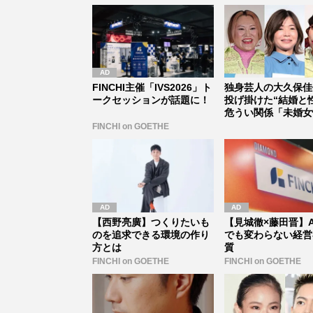
FINCHI主催「IVS2026」ト
独身芸人の大久保佳
ークセッションが話題に！
投げ掛けた“結婚と
危うい関係「未婚女
格が悪...
FINCHI on GOETHE
【西野亮廣】つくりたいも
【見城徹×藤田晋】A
のを追求できる環境の作り
でも変わらない経営
方とは
質
FINCHI on GOETHE
FINCHI on GOETHE