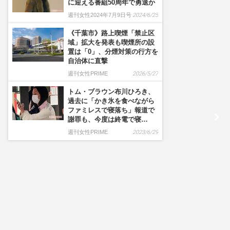
に迎える番組50周年で勇退か
週刊女性2024年7月9日号
2024/6/25
《千葉市》路上喫煙「禁止区
域」拡大を発表も喫煙所の設
置は「0」、分煙対策の行方を
自治体に直撃
週刊女性PRIME
2026/5/27
トム・ブラウン布川ひろき、
過去に「かき氷を食べながら
ファミレスで寝落ち」報道で
謝罪も、今度は終電で寝…
週刊女性PRIME
2023/6/29