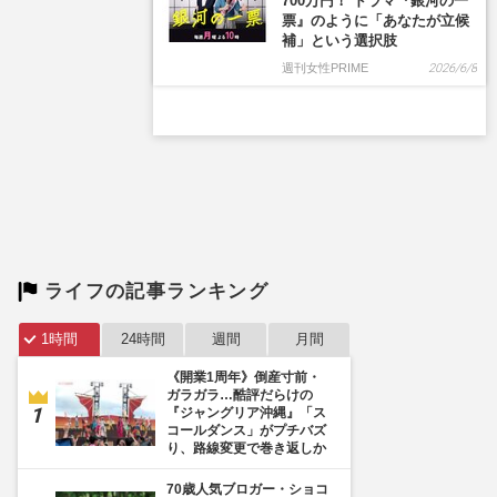
700万円！ ドラマ『銀河の一
票』のように「あなたが立候
補」という選択肢
週刊女性PRIME
2026/6/8
ライフの記事ランキング
1時間
24時間
週間
月間
《開業1周年》倒産寸前・
ガラガラ…酷評だらけの
『ジャングリア沖縄』「ス
コールダンス」がプチバズ
り、路線変更で巻き返しか
70歳人気ブロガー・ショコ