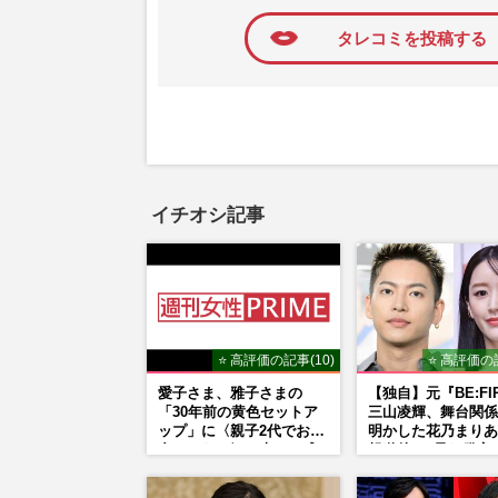
タレコミを投稿する
イチオシ記事
⭐ 高評価の記事(10)
⭐ 高評価の記
愛子さま、雅子さまの
【独自】元『BE:FI
「30年前の黄色セットア
三山凌輝、舞台関係
ップ」に〈親子2代でお似
明かした花乃まりあ
合いになる〉の声、ご成
報道後”の呆れ発言
婚時のドレスも手がけた
『愛の不時着』の劇
森英恵さんとの絆
答えた共演舞台の行