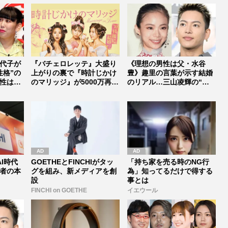
代子が
『バチェロレッテ』大盛り
《理想の男性は父・水谷
性格”の
上がりの裏で『時計じかけ
豊》趣里の言葉が示す結婚
性は性
のマリッジ』が5000万再
のリアル…三山凌輝の“密
生、恋...
会報道”か...
I時代
GOETHEとFINCHIがタッ
「持ち家を売る時のNG行
者の本
グを組み、新メディアを創
為」知ってるだけで得する
設
事とは
FINCHI on GOETHE
イエウール