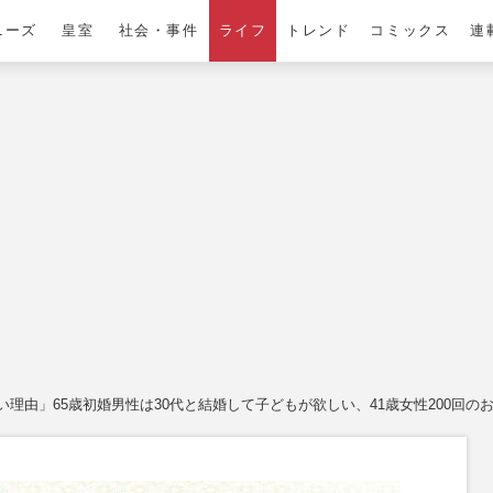
ニーズ
皇室
社会・事件
ライフ
トレンド
コミックス
連
理由」65歳初婚男性は30代と結婚して子どもが欲しい、41歳女性200回の