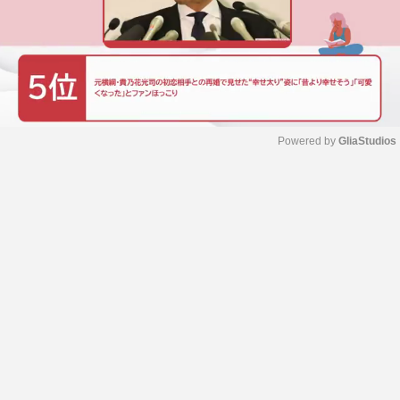
Powered by 
GliaStudios
M
u
t
e