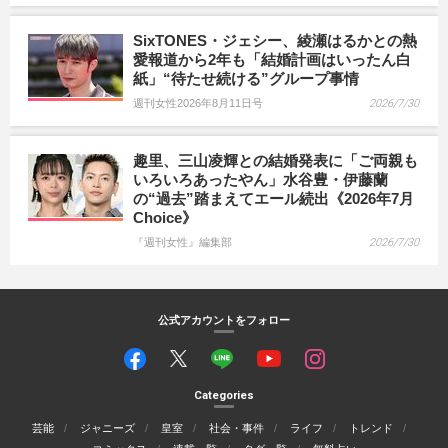
SixTONES・ジェシー、綾瀬はるかとの熱
愛報道から2年も「結婚計画はいったん白
紙」“待たせ続ける”グループ事情
週刊女性2026年8月11日号
2026/7/30
趣里、三山凌輝との結婚発表に「ご両親も
いろいろあったやん」水谷豊・伊藤蘭
の“過去”踏まえてエール続出《2026年7月
Choice》
『週刊女性』編集部
2026/7/30
公式アカウントをフォロー
Categories
芸能
ジャニーズ
皇室
社会・事件
ライフ
トレンド