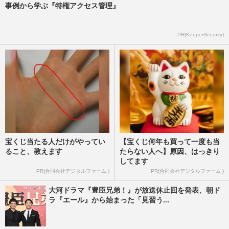
週刊女性PRIME
2025/10/31
事例から学ぶ『特権アクセス管理』
岩手県公式サイトの価値観が古すぎる「婚
PR(KeeperSecurity)
活スキルアップ」に批判殺到、担当者に聞
いたページを削除した理由
週刊女性PRIME
2025/10/30
宝くじ当たる人だけがやってい
【宝くじ何年も買って一度も当
ること、教えます
たらない人へ】原因、はっきり
してます
PR(合同会社デジタルファーム )
PR(合同会社デジタルファーム )
大河ドラマ『豊臣兄弟！』が放送休止回を発表、朝ド
ラ『エール』から始まった「見習う...