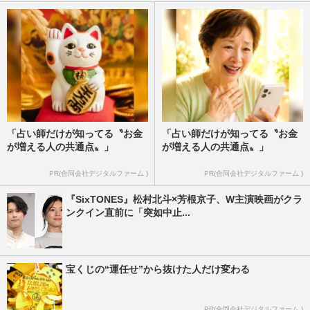
「占い師だけが知ってる〝お金
「占い師だけが知ってる〝お金
が増える人の共通点〟」
が増える人の共通点〟」
PR(合同会社デジタルファーム )
PR(合同会社デジタルファーム )
『SixTONES』松村北斗×芳根京子、W主演映画がクラ
ンクイン直前に「突如中止...
宝くじの“運任せ”から抜けた人だけ変わる
PR(合同会社デジタルファーム )