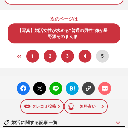
次のページは
【写真】婚活女性が求める”普通の男性”像が星
野源そのまんま
1
2
3
4
5
facebo
X ポス
LINE
はてな
コメン
ok い
ト
ブック
ト
いね
マーク
に追加
タレコミ投稿
無料占い
婚活に関する記事一覧