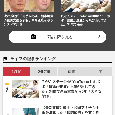
滝沢秀明氏「男手が必要」熊本地震
乳がんステージ4のYouTuberミミポ
の復興支援を表明、中居正広もボラ
ポ「腫瘍が皮膚から飛び出してき
ンティア計画…
た」34歳で余命…
7位以降を見る
ライフの記事ランキング
1時間
24時間
週間
月間
乳がんステージ4のYouTuberミミポ
ポ「腫瘍が皮膚から飛び出してき
た」34歳で余命宣告から5年「大きな
学び」
《最新事情》歌手・和田アキ子も手
術を決意した「股関節痛」を甘く見