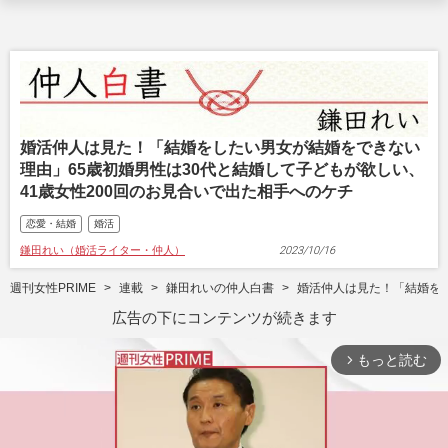
婚活仲人は見た！「結婚をしたい男女が結婚をできない
理由」65歳初婚男性は30代と結婚して子どもが欲しい、
41歳女性200回のお見合いで出た相手へのケチ
恋愛・結婚
婚活
鎌田れい（婚活ライター・仲人）
2023/10/16
週刊女性PRIME
連載
鎌田れいの仲人白書
婚活仲人は見た！「結婚をし
広告の下にコンテンツが続きます
もっと読む
arrow_forward_ios