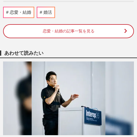
《リアル実体験レポ》親が直面した『代理
恋愛・結婚
婚活
婚活』の衝撃リアルレポ「スタートライン
にすら立てない」成婚を阻…
週刊女性2026年6月9日・16日号
2026/6/6
恋愛・結婚の記事一覧を見る
『西武園ゆうえんち』苦戦の中「男女4000
人」参加の“貸切り大合コン”開催で再注
あわせて読みたい
目、結婚カップルも続出
週刊女性PRIME
2026/5/6
「独身だと信じていたのに…」卑劣な手口
を被害者が語る『独身偽装』甘言に隠され
たその実情
週刊女性2026年3月3日・10日号
2026/3/1
ソフトバンクホークス日本一の祝勝会リポ
ーターを務めたダレノガレ明美に「婚活に
来たんか」「最悪のリポー…