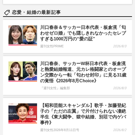
恋愛・結婚の最新記事
川口春奈＆サッカー日本代表・板倉滉「匂
わせゼロ婚」でも隠しきれなかったセレブ
すぎる1000万円の“愛の証”
週刊女性PRIME
2026/8/3
川口春奈、サッカーW杯日本代表・板倉滉
と熱愛結婚報道、元カレ格闘家とのオープ
ン交際から一転「匂わせ封印」に見る31歳
の覚悟《2026年8月Choice》
『週刊女性』編集部
2026/8/3
【昭和芸能スキャンダル】歌手・加藤登紀
子の「ただの左翼」で片付けられない凄絶
半生《東大闘争、獄中結婚、別荘で内ゲバ
事件》
週刊女性2026年8月11日号
2026/8/2