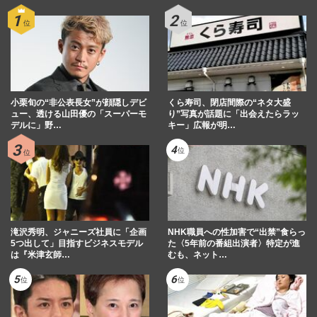
小栗旬の“非公表長女”が顔隠しデビ
くら寿司、閉店間際の“ネタ大盛
ュー、透ける山田優の「スーパーモ
り”写真が話題に「出会えたらラッ
デルに」野…
キー」広報が明…
滝沢秀明、ジャニーズ社員に「企画
NHK職員への性加害で“出禁”食らっ
5つ出して」目指すビジネスモデル
た〈5年前の番組出演者〉特定が進
は『米津玄師…
むも、ネット…