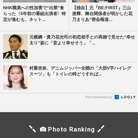
NHK職員への性加害で“出禁”食
【独自】元『BE:FIRST』三山
らった〈5年前の番組出演者〉特
凌輝、舞台関係者が明かした花
定が進むも、ネット...
乃まりあ“密会報道...
元横綱・貴乃花光司の初恋相手との再婚で見せた“幸せ
太り”姿に「昔より幸せそう」「...
村重杏奈、デニムジッパー全開の「大胆V字ハイレグ
スーツ」も「トイレの時どうすれば...
Recommended by
Photo Ranking