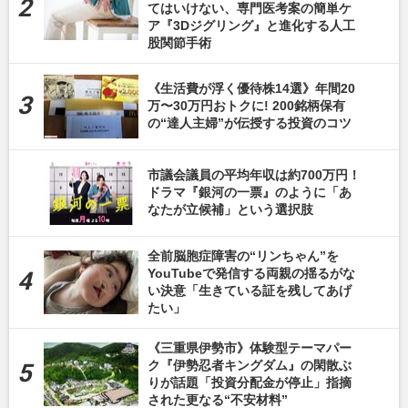
てはいけない、専門医考案の簡単ケ
ア『3Dジグリング』と進化する人工
股関節手術
《生活費が浮く優待株14選》年間20
万〜30万円おトクに! 200銘柄保有
の“達人主婦”が伝授する投資のコツ
市議会議員の平均年収は約700万円！
ドラマ『銀河の一票』のように「あ
なたが立候補」という選択肢
全前脳胞症障害の“リンちゃん”を
YouTubeで発信する両親の揺るがな
い決意「生きている証を残してあげ
たい」
《三重県伊勢市》体験型テーマパー
ク『伊勢忍者キングダム』の閑散ぶ
りが話題「投資分配金が停止」指摘
された更なる“不安材料”