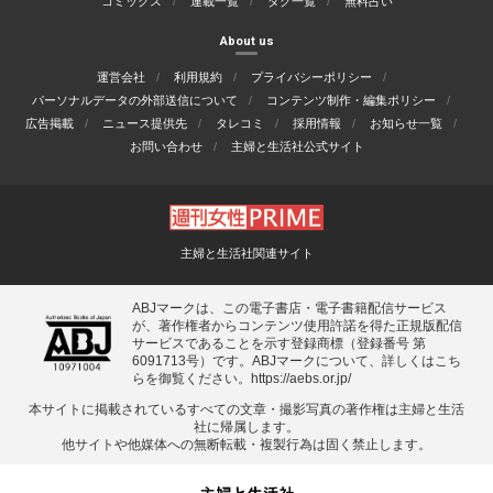
コミックス
連載一覧
タグ一覧
無料占い
About us
運営会社
利用規約
プライバシーポリシー
パーソナルデータの外部送信について
コンテンツ制作・編集ポリシー
広告掲載
ニュース提供先
タレコミ
採用情報
お知らせ一覧
お問い合わせ
主婦と生活社公式サイト
主婦と生活社関連サイト
ABJマークは、この電子書店・電子書籍配信サービス
が、著作権者からコンテンツ使用許諾を得た正規版配信
サービスであることを示す登録商標（登録番号 第
6091713号）です。ABJマークについて、詳しくはこち
らを御覧ください。
https://aebs.or.jp/
本サイトに掲載されているすべての⽂章・撮影写真の著作権は主婦と⽣活
社に帰属します。
他サイトや他媒体への無断転載・複製⾏為は固く禁⽌します。