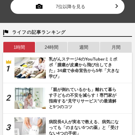
7位以降を見る
ライフの記事ランキング
1時間
24時間
週間
月間
乳がんステージ4のYouTuberミミポ
ポ「腫瘍が皮膚から飛び出してき
た」34歳で余命宣告から5年「大きな
学び」
「親が倒れているかも」離れて暮ら
す子どもの不安を減らす！専門家が
指南する“見守りサービス”の最適解
と5つのコツ
病院長4人が実名で教える、病気にな
っても「のまない5つの薬」と「受け
ない4つの手術」