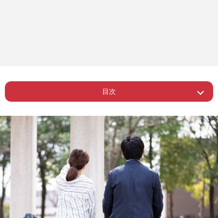
目次
ー 65歳初婚男性、30代と結婚して子ど
Page 1
もが欲しい
Page 2
ー 結婚できない男性の特徴
Page 3
ー 自分を棚上げして選ぶ気満々
Page 4
ー 結婚できない女性の特徴