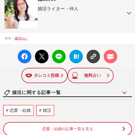
婚活ライター・仲人
雑誌や書籍などでライターとして活躍していた経験から、婚
著者：
鎌田れい
活事業に興味を持つ。生涯未婚率の低下と少子化の防止をテ
ーマに、婚活ナビ・恋愛指南・結婚相談など幅広く活躍中。
facebo
X ポス
LINE
はてな
コメン
自らのお見合い経験を生かして結婚相談所を主宰する仲人で
ok い
ト
ブック
ト
もある。公式サイト『最短結婚ナビ』
いね
マーク
http://www.saitankekkon.jp/
に追加
タレコミ投稿
無料占い
婚活に関する記事一覧
《リアル実体験レポ》親が直面した『代理
恋愛・結婚
婚活
婚活』の衝撃リアルレポ「スタートライン
にすら立てない」成婚を阻…
週刊女性2026年6月9日・16日号
2026/6/6
恋愛・結婚の記事一覧を見る