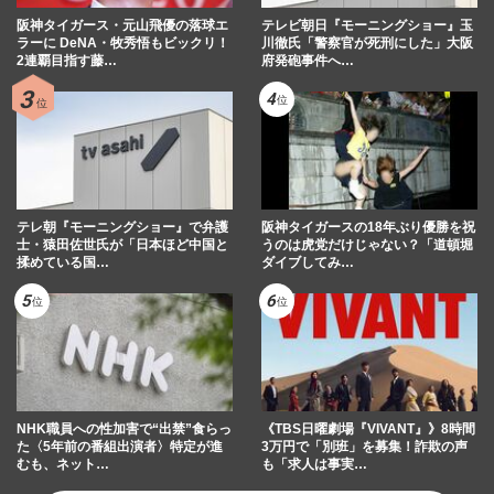
阪神タイガース・元山飛優の落球エ
テレビ朝日『モーニングショー』玉
ラーに DeNA・牧秀悟もビックリ！
川徹氏「警察官が死刑にした」大阪
2連覇目指す藤…
府発砲事件へ…
テレ朝『モーニングショー』で弁護
阪神タイガースの18年ぶり優勝を祝
士・猿田佐世氏が「日本ほど中国と
うのは虎党だけじゃない？「道頓堀
揉めている国…
ダイブしてみ…
NHK職員への性加害で“出禁”食らっ
《TBS日曜劇場『VIVANT』》8時間
た〈5年前の番組出演者〉特定が進
3万円で「別班」を募集！詐欺の声
むも、ネット…
も「求人は事実…