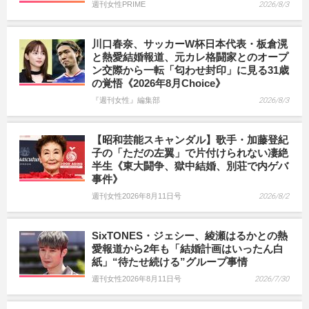
週刊女性PRIME
2026/8/3
川口春奈、サッカーW杯日本代表・板倉滉
と熱愛結婚報道、元カレ格闘家とのオープ
ン交際から一転「匂わせ封印」に見る31歳
の覚悟《2026年8月Choice》
『週刊女性』編集部
2026/8/3
【昭和芸能スキャンダル】歌手・加藤登紀
子の「ただの左翼」で片付けられない凄絶
半生《東大闘争、獄中結婚、別荘で内ゲバ
事件》
週刊女性2026年8月11日号
2026/8/2
SixTONES・ジェシー、綾瀬はるかとの熱
愛報道から2年も「結婚計画はいったん白
紙」“待たせ続ける”グループ事情
週刊女性2026年8月11日号
2026/7/30