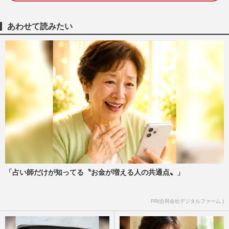
『西武園ゆうえんち』苦戦の中「男女4000
人」参加の“貸切り大合コン”開催で再注
あわせて読みたい
目、結婚カップルも続出
週刊女性PRIME
2026/5/6
「独身だと信じていたのに…」卑劣な手口
を被害者が語る『独身偽装』甘言に隠され
たその実情
週刊女性2026年3月3日・10日号
2026/3/1
ソフトバンクホークス日本一の祝勝会リポ
ーターを務めたダレノガレ明美に「婚活に
来たんか」「最悪のリポー…
週刊女性PRIME
2025/10/31
「占い師だけが知ってる〝お金が増える人の共通点〟」
岩手県公式サイトの価値観が古すぎる「婚
PR(合同会社デジタルファーム )
活スキルアップ」に批判殺到、担当者に聞
いたページを削除した理由