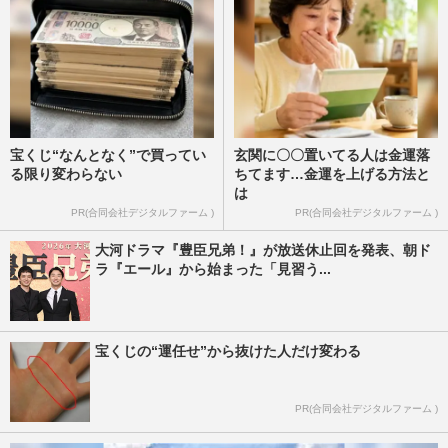
週刊女性PRIME
2025/10/30
宝くじ“なんとなく”で買ってい
玄関に〇〇置いてる人は金運落
る限り変わらない
ちてます…金運を上げる方法と
は
PR(合同会社デジタルファーム )
PR(合同会社デジタルファーム )
大河ドラマ『豊臣兄弟！』が放送休止回を発表、朝ド
ラ『エール』から始まった「見習う...
宝くじの“運任せ”から抜けた人だけ変わる
PR(合同会社デジタルファーム )