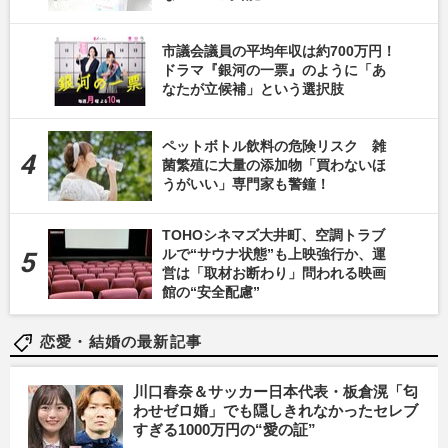
市議会議員の平均年収は約700万円！
ドラマ『銀河の一票』のように「あ
なたが立候補」という選択肢
ペットボトル飲料の危険リスク 雑
菌繁殖に大量の添加物「買わないほ
うがいい」専門家も警鐘！
TOHOシネマズ大井町、空調トラブ
ルで“サウナ状態”も上映強行か、運
営は「取材お断わり」問われる映画
館の“安全配慮”
恋愛・結婚の最新記事
川口春奈＆サッカー日本代表・板倉滉「匂
わせゼロ婚」でも隠しきれなかったセレブ
すぎる1000万円の“愛の証”