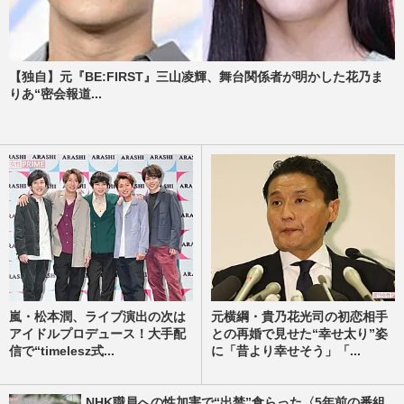
【独自】元『BE:FIRST』三山凌輝、舞台関係者が明かした花乃ま
りあ“密会報道...
嵐・松本潤、ライブ演出の次は
元横綱・貴乃花光司の初恋相手
アイドルプロデュース！大手配
との再婚で見せた“幸せ太り”姿
信で“timelesz式...
に「昔より幸せそう」「...
NHK職員への性加害で“出禁”食らった〈5年前の番組