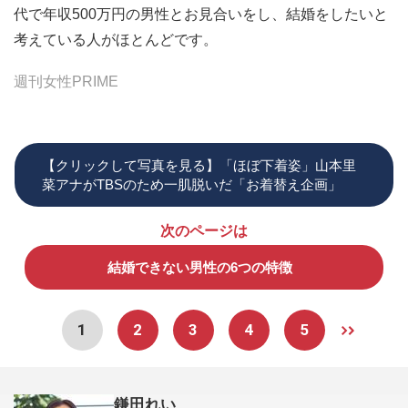
代で年収500万円の男性とお見合いをし、結婚をしたいと
考えている人がほとんどです。
週刊女性PRIME
【クリックして写真を見る】「ほぼ下着姿」山本里
菜アナがTBSのため一肌脱いだ「お着替え企画」
次のページは
結婚できない男性の6つの特徴
1
2
3
4
5
鎌田れい