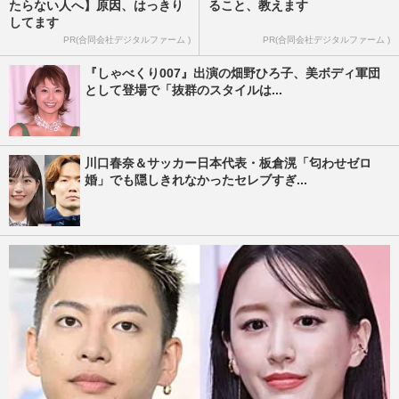
たらない人へ】原因、はっきり
ること、教えます
してます
PR(合同会社デジタルファーム )
PR(合同会社デジタルファーム )
『しゃべくり007』出演の畑野ひろ子、美ボディ軍団
として登場で「抜群のスタイルは...
川口春奈＆サッカー日本代表・板倉滉「匂わせゼロ
婚」でも隠しきれなかったセレブすぎ...