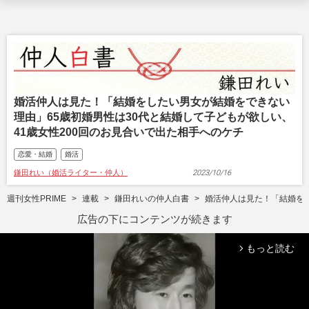
婚活仲人は見た！「結婚をしたい男女が結婚をできない
理由」65歳初婚男性は30代と結婚して子どもが欲しい、
41歳女性200回のお見合いで出た相手へのケチ
恋愛・結婚
婚活
鎌田れい（婚活ライター・仲人）
2023/10/16
週刊女性PRIME
連載
鎌田れいの仲人白書
婚活仲人は見た！「結婚をし
広告の下にコンテンツが続きます
もっと読む
arrow_forward_ios