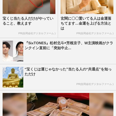
宝くじ当たる人だけがやってい
玄関に〇〇置いてる人は金運落
ること、教えます
ちてます…金運を上げる方法と
は
PR(合同会社デジタルファーム )
PR(合同会社デジタルファーム )
『SixTONES』松村北斗×芳根京子、W主演映画がクラ
ンクイン直前に「突如中止...
“宝くじは運じゃなかった”当たる人の“共通点”を知っ
ただけ
PR(合同会社デジタルファーム )